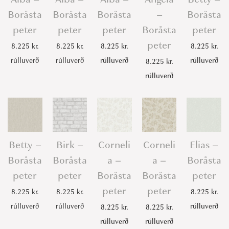
t
Boråsta
Boråsta
Boråsta
–
Boråsta
e
peter
peter
peter
Boråsta
peter
r
peter
8.225
kr.
8.225
kr.
8.225
kr.
8.225
kr.
q
rúlluverð
rúlluverð
rúlluverð
rúlluverð
8.225
kr.
u
rúlluverð
a
n
t
i
t
Betty –
Birk –
Corneli
Corneli
Elias –
y
Boråsta
Boråsta
a –
a –
Boråsta
peter
peter
Boråsta
Boråsta
peter
peter
peter
8.225
kr.
8.225
kr.
8.225
kr.
rúlluverð
rúlluverð
rúlluverð
8.225
kr.
8.225
kr.
rúlluverð
rúlluverð