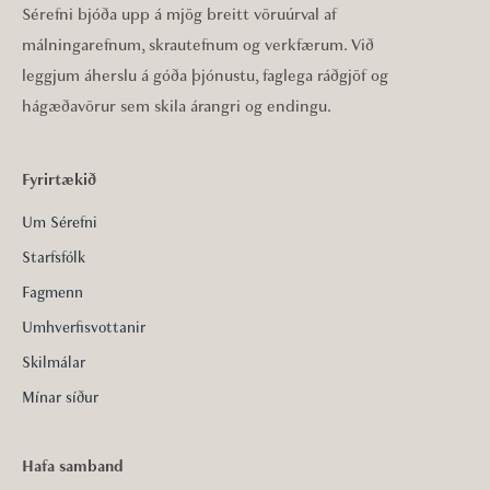
Sérefni bjóða upp á mjög breitt vöruúrval af
málningarefnum, skrautefnum og verkfærum. Við
leggjum áherslu á góða þjónustu, faglega ráðgjöf og
hágæðavörur sem skila árangri og endingu.
Fyrirtækið
Um Sérefni
Starfsfólk
Fagmenn
Umhverfisvottanir
Skilmálar
Mínar síður
Hafa samband