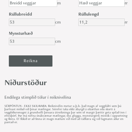
m
m
Rúllubreidd
Rúllulengd
cm
m
Mynsturhæð
cm
Niðurstöður
Endilega stimplið tölur í reiknivélina
SÉRPÖNTUN - EKKI SKILAVARA: Reiknivélin metur u.þ.b. það magn af veggfóðri sem þú
þarfnast miðað við þínar mælingar. Sérefni taka ekki ábyrgð á ofáætlun eða skorti á
veggfóðursmagni á grundvelli þessara útreikninga þar sem of margir þættir geta spilað inn í
efnisþörf. Þar má nefna ónákvæmar mælingar, dyr, glugga, mynsturgerð, mistök í uppsetningu
og fleira. Ef flókið er að finna út magn mælum við með að ráðfæra sig við fagmann áður en
pantað er.