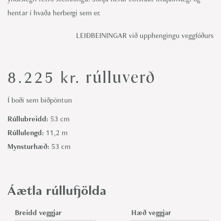
hentar í hvaða herbergi sem er.
LEIÐBEININGAR við upphengingu veggfóðurs
rúlluverð
8.225
kr.
Í boði sem biðpöntun
Rúllubreidd:
53 cm
Rúllulengd:
11,2 m
Mynsturhæð:
53 cm
Áætla rúllufjölda
Breidd veggjar
Hæð veggjar