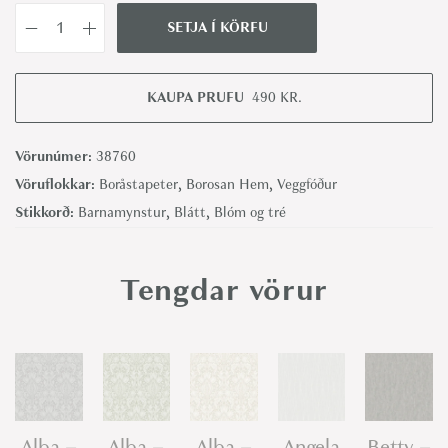
SETJA Í KÖRFU
S
o
n
KAUPA PRUFU
490
KR.
j
a
Vörunúmer:
38760
-
Vöruflokkar:
Boråstapeter
,
Borosan Hem
,
Veggfóður
B
Stikkorð:
Barnamynstur
,
Blátt
,
Blóm og tré
o
r
Tengdar vörur
å
s
t
a
p
e
Alba –
Alba –
Alba –
Angela
Betty –