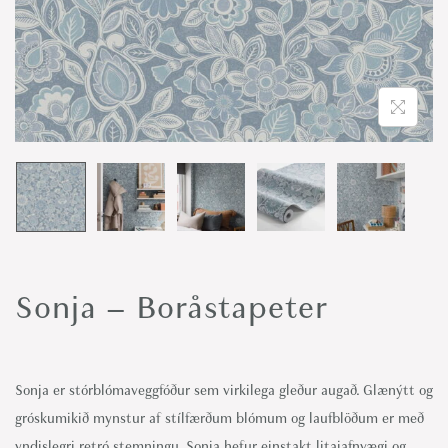
o
n
Sonja – Boråstapeter
Sonja er stórblómaveggfóður sem virkilega gleður augað. Glænýtt og
gróskumikið mynstur af stílfærðum blómum og laufblöðum er með
yndislegri retró stemningu. Sonja hefur einstakt litajafnvægi og