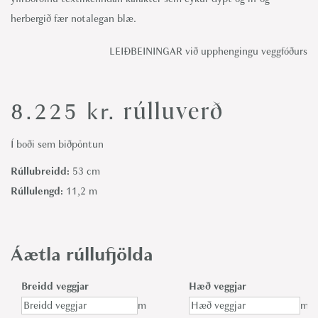
herbergið fær notalegan blæ.
LEIÐBEININGAR við upphengingu veggfóðurs
rúlluverð
8.225
kr.
Í boði sem biðpöntun
Rúllubreidd:
53 cm
Rúllulengd:
11,2 m
Áætla rúllufjölda
Breidd veggjar
Hæð veggjar
m
m