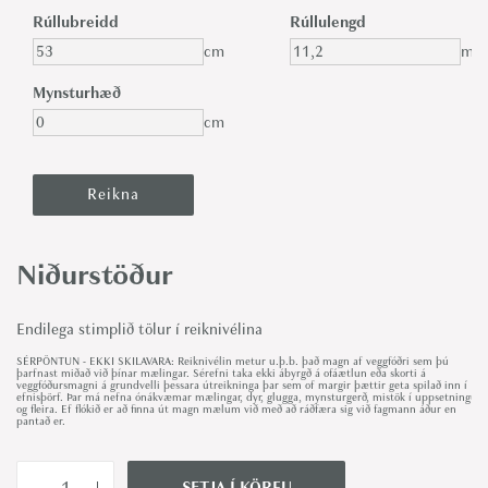
Rúllubreidd
Rúllulengd
cm
m
Mynsturhæð
cm
Niðurstöður
Endilega stimplið tölur í reiknivélina
SÉRPÖNTUN - EKKI SKILAVARA: Reiknivélin metur u.þ.b. það magn af veggfóðri sem þú
þarfnast miðað við þínar mælingar. Sérefni taka ekki ábyrgð á ofáætlun eða skorti á
veggfóðursmagni á grundvelli þessara útreikninga þar sem of margir þættir geta spilað inn í
efnisþörf. Þar má nefna ónákvæmar mælingar, dyr, glugga, mynsturgerð, mistök í uppsetningu
og fleira. Ef flókið er að finna út magn mælum við með að ráðfæra sig við fagmann áður en
pantað er.
SETJA Í KÖRFU