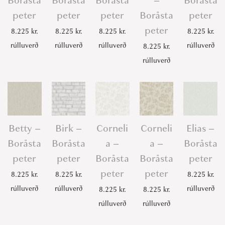
Boråsta
Boråsta
Boråsta
–
Boråsta
r
peter
peter
peter
Boråsta
peter
q
peter
8.225
kr.
8.225
kr.
8.225
kr.
8.225
kr.
u
rúlluverð
rúlluverð
rúlluverð
rúlluverð
8.225
kr.
a
rúlluverð
n
t
i
t
y
Betty –
Birk –
Corneli
Corneli
Elias –
Boråsta
Boråsta
a –
a –
Boråsta
peter
peter
Boråsta
Boråsta
peter
peter
peter
8.225
kr.
8.225
kr.
8.225
kr.
rúlluverð
rúlluverð
rúlluverð
8.225
kr.
8.225
kr.
rúlluverð
rúlluverð