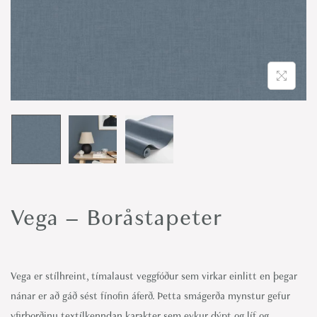
o
n
Vega – Boråstapeter
Vega er stílhreint, tímalaust veggfóður sem virkar einlitt en þegar
nánar er að gáð sést fínofin áferð. Þetta smágerða mynstur gefur
yfirborðinu textílkenndan karakter sem eykur dýpt og líf og