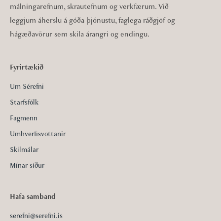
málningarefnum, skrautefnum og verkfærum. Við
leggjum áherslu á góða þjónustu, faglega ráðgjöf og
hágæðavörur sem skila árangri og endingu.
Fyrirtækið
Um Sérefni
Starfsfólk
Fagmenn
Umhverfisvottanir
Skilmálar
Mínar síður
Hafa samband
serefni@serefni.is