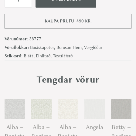
V
e
g
KAUPA PRUFU
490
KR.
a
-
Vörunúmer:
38777
B
Vöruflokkar:
Boråstapeter
,
Borosan Hem
,
Veggfóður
o
Stikkorð:
Blátt
,
Einlitað
,
Textíláferð
r
å
Tengdar vörur
s
t
a
p
e
t
Alba –
Alba –
Alba –
Angela
Betty –
e