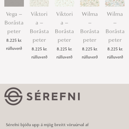
Vega –
Viktori
Viktori
Wilma
Wilma
Boråsta
a –
a –
–
–
peter
Boråsta
Boråsta
Boråsta
Boråsta
peter
peter
peter
peter
8.225
kr.
rúlluverð
8.225
kr.
8.225
kr.
8.225
kr.
8.225
kr.
rúlluverð
rúlluverð
rúlluverð
rúlluverð
Sérefni bjóða upp á mjög breitt vöruúrval af