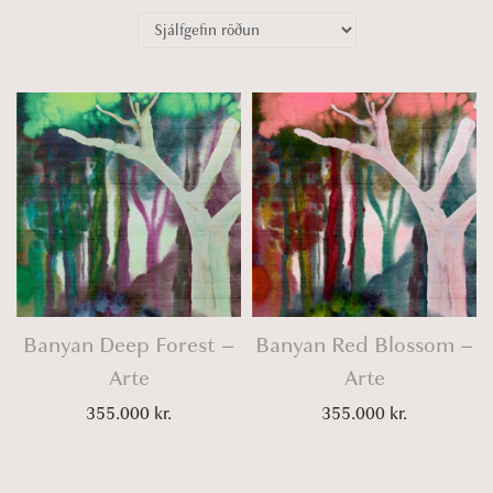
o
n
Banyan Deep Forest –
Banyan Red Blossom –
Arte
Arte
355.000
kr.
355.000
kr.