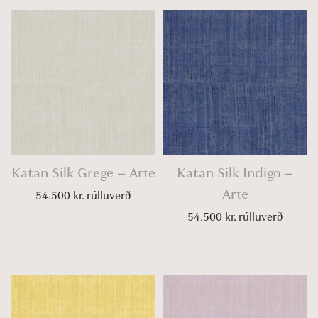
Katan Silk Grege – Arte
Katan Silk Indigo –
Arte
54.500
kr.
rúlluverð
54.500
kr.
rúlluverð