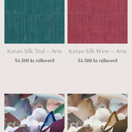
Katan Silk Teal – Arte
Katan Silk Wine – Arte
54.500
kr.
rúlluverð
54.500
kr.
rúlluverð