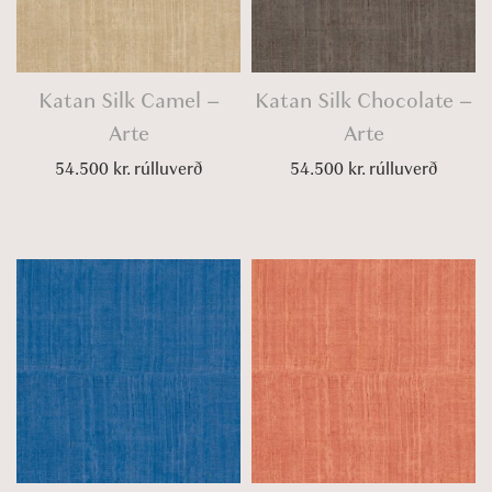
Katan Silk Camel –
Katan Silk Chocolate –
Arte
Arte
54.500
kr.
rúlluverð
54.500
kr.
rúlluverð