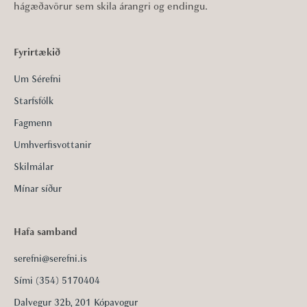
hágæðavörur sem skila árangri og endingu.
Fyrirtækið
Um Sérefni
Starfsfólk
Fagmenn
Umhverfisvottanir
Skilmálar
Mínar síður
Hafa samband
serefni@serefni.is
Sími (354) 5170404
Dalvegur 32b, 201 Kópavogur