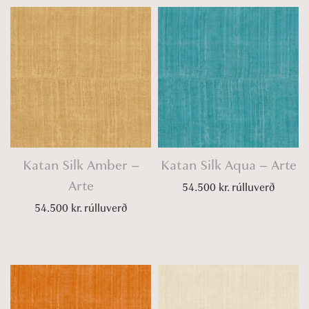
Katan Silk Amber –
Katan Silk Aqua – Arte
Arte
54.500
kr.
rúlluverð
54.500
kr.
rúlluverð