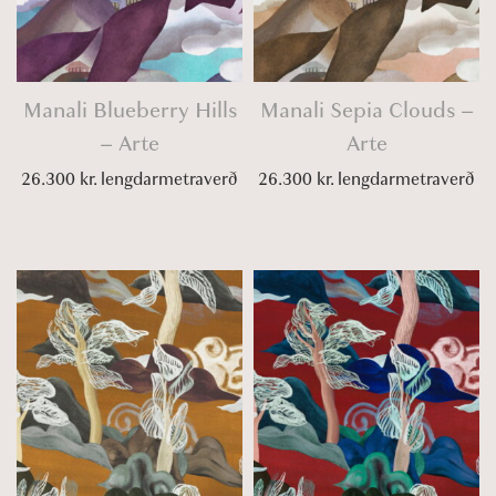
Manali Blueberry Hills
Manali Sepia Clouds –
– Arte
Arte
26.300
kr.
lengdarmetraverð
26.300
kr.
lengdarmetraverð