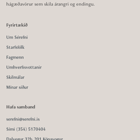
hágæðavörur sem skila árangri og endingu.
Fyrirtækið
Um Sérefni
Starfsfólk
Fagmenn
Umhverfisvottanir
Skilmálar
Mínar síður
Hafa samband
serefni@serefni.is
Sími (354) 5170404
Dalvegur 32b, 201 Kópavogur