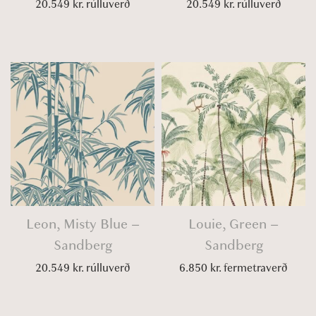
20.549
kr.
rúlluverð
20.549
kr.
rúlluverð
Leon, Misty Blue –
Louie, Green –
Sandberg
Sandberg
20.549
kr.
rúlluverð
6.850
kr.
fermetraverð