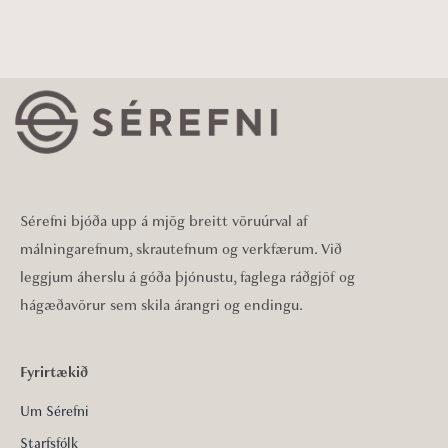
Sérefni bjóða upp á mjög breitt vöruúrval af
málningarefnum, skrautefnum og verkfærum. Við
leggjum áherslu á góða þjónustu, faglega ráðgjöf og
hágæðavörur sem skila árangri og endingu.
Fyrirtækið
Um Sérefni
Starfsfólk