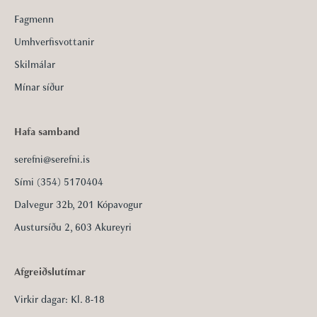
Fagmenn
Umhverfisvottanir
Skilmálar
Mínar síður
Hafa samband
serefni@serefni.is
Sími (354) 5170404
Dalvegur 32b, 201 Kópavogur
Austursíðu 2, 603 Akureyri
Afgreiðslutímar
Virkir dagar: Kl. 8-18