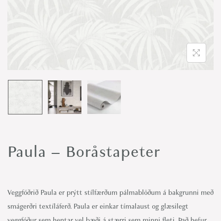
o
n
Paula – Boråstapeter
Veggfóðrið Paula er prýtt stílfærðum pálmablöðum á bakgrunni með
smágerðri textíláferð. Paula er einkar tímalaust og glæsilegt
veggfóður sem hentar vel bæði á stærri sem minni fleti. Það hefur