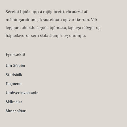
Sérefni bjóða upp á mjög breitt vöruúrval af
málningarefnum, skrautefnum og verkfærum. Við
leggjum áherslu á góða þjónustu, faglega ráðgjöf og
hágæðavörur sem skila árangri og endingu.
Fyrirtækið
Um Sérefni
Starfsfólk
Fagmenn
Umhverfisvottanir
Skilmálar
Mínar síður