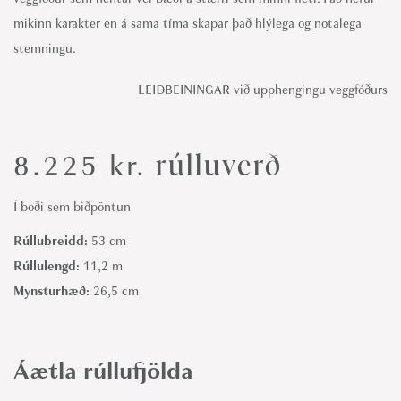
mikinn karakter en á sama tíma skapar það hlýlega og notalega
stemningu.
LEIÐBEININGAR við upphengingu veggfóðurs
rúlluverð
8.225
kr.
Í boði sem biðpöntun
Rúllubreidd:
53 cm
Rúllulengd:
11,2 m
Mynsturhæð:
26,5 cm
Áætla rúllufjölda