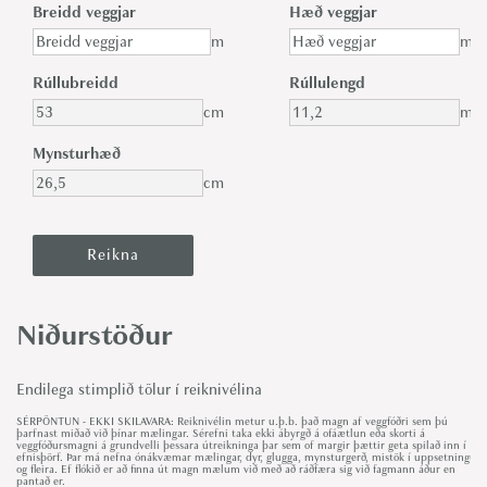
Breidd veggjar
Hæð veggjar
m
m
Rúllubreidd
Rúllulengd
cm
m
Mynsturhæð
cm
Niðurstöður
Endilega stimplið tölur í reiknivélina
SÉRPÖNTUN - EKKI SKILAVARA: Reiknivélin metur u.þ.b. það magn af veggfóðri sem þú
þarfnast miðað við þínar mælingar. Sérefni taka ekki ábyrgð á ofáætlun eða skorti á
veggfóðursmagni á grundvelli þessara útreikninga þar sem of margir þættir geta spilað inn í
efnisþörf. Þar má nefna ónákvæmar mælingar, dyr, glugga, mynsturgerð, mistök í uppsetningu
og fleira. Ef flókið er að finna út magn mælum við með að ráðfæra sig við fagmann áður en
pantað er.