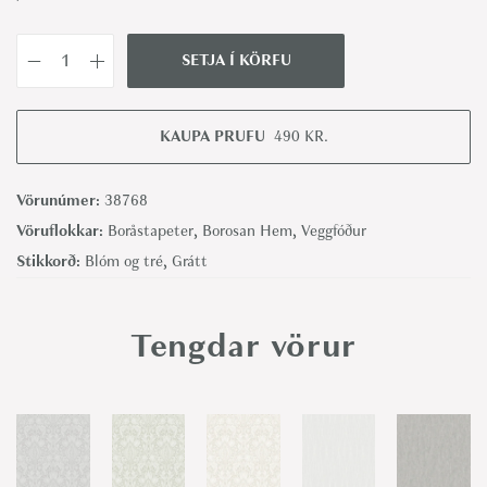
SETJA Í KÖRFU
P
a
u
KAUPA PRUFU
490
KR.
l
a
Vörunúmer:
38768
-
Vöruflokkar:
Boråstapeter
,
Borosan Hem
,
Veggfóður
B
Stikkorð:
Blóm og tré
,
Grátt
o
r
Tengdar vörur
å
s
t
a
p