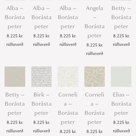
e
Alba –
Alba –
Alba –
Angela
Betty –
t
Boråsta
Boråsta
Boråsta
–
Boråsta
e
peter
peter
peter
Boråsta
peter
r
peter
8.225
kr.
8.225
kr.
8.225
kr.
8.225
kr.
q
rúlluverð
rúlluverð
rúlluverð
rúlluverð
8.225
kr.
u
rúlluverð
a
n
t
i
t
Betty –
Birk –
Corneli
Corneli
Elias –
y
Boråsta
Boråsta
a –
a –
Boråsta
peter
peter
Boråsta
Boråsta
peter
peter
peter
8.225
kr.
8.225
kr.
8.225
kr.
rúlluverð
rúlluverð
rúlluverð
8.225
kr.
8.225
kr.