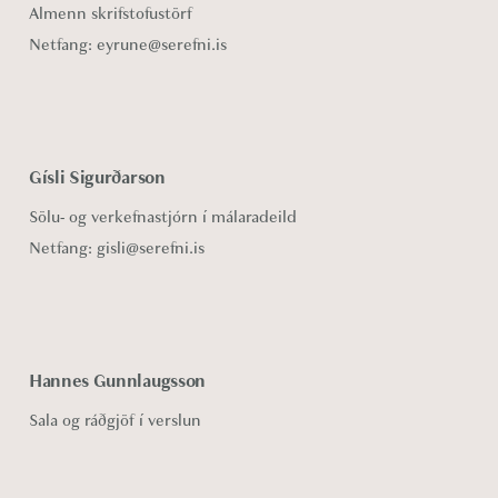
Almenn skrifstofustörf
Netfang:
eyrune@serefni.is
Gísli Sigurðarson
Sölu- og verkefnastjórn í málaradeild
Netfang:
gisli@serefni.is
Hannes Gunnlaugsson
Sala og ráðgjöf í verslun