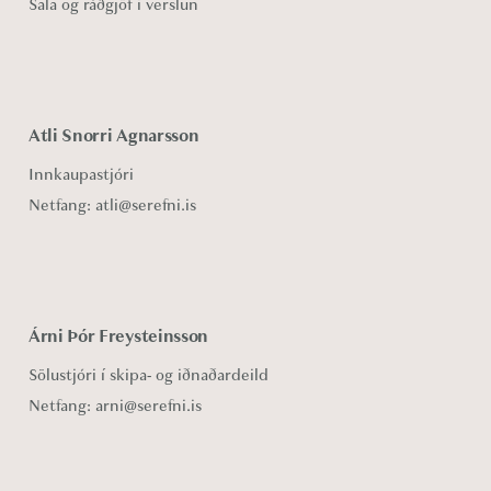
Sala og ráðgjöf í verslun
Atli Snorri Agnarsson
Innkaupastjóri
Netfang:
atli@serefni.is
Árni Þór Freysteinsson
Sölustjóri í skipa- og iðnaðardeild
Netfang:
arni@serefni.is