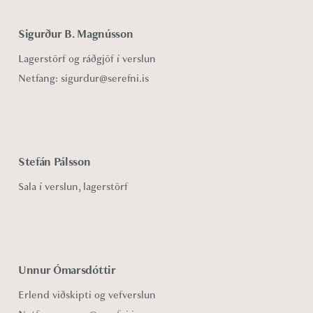
Sigurður B. Magnússon
Lagerstörf og ráðgjöf í verslun
Netfang:
sigurdur@serefni.is
Stefán Pálsson
Sala í verslun, lagerstörf
Unnur Ómarsdóttir
Erlend viðskipti og vefverslun