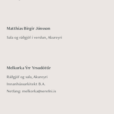
Matthías Birgir Jónsson
Sala og ráðgjöf í verslun
, Akureyri
Melkorka Ýrr Yrsudóttir
Ráðgjöf og sala, Akureyri
Innanhússarkitekt B.A.
Netfang:
melkorka@serefni.is