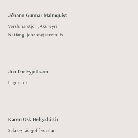
Jóhann Gunnar Malmquist
Verslunarstjóri, Akureyri
Netfang:
johann@serefni.is
Jón Þór Eyjólfsson
Lagerstörf
Karen Ósk Helgadóttir
Sala og ráðgjöf í verslun