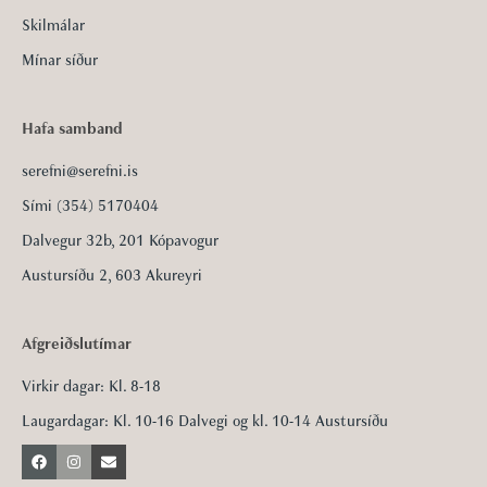
Skilmálar
Mínar síður
Hafa samband
serefni@serefni.is
Sími (354) 5170404
Dalvegur 32b, 201 Kópavogur
Austursíðu 2, 603 Akureyri
Afgreiðslutímar
Virkir dagar: Kl. 8-18
Laugardagar: Kl. 10-16 Dalvegi og kl. 10-14 Austursíðu