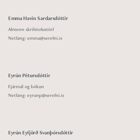
Emma Havin Sardarsdóttir
Almenn skrifstofustörf
Netfang:
emma@serefni.is
Eyrún Pétursdóttir
Fjármál og bókun
Netfang:
eyrunp@serefni.is
Eyrún Eyfjörð Svanþórsdóttir