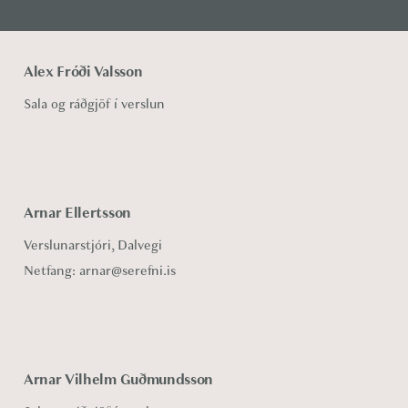
o
n
Alex Fróði Valsson
Sala og ráðgjöf í verslun
Arnar Ellertsson
Verslunarstjóri, Dalvegi
Netfang:
arnar@serefni.is
Arnar Vilhelm Guðmundsson