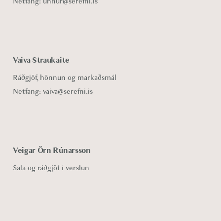
Netfang:
unnur@serefni.is
Vaiva Straukaite
Ráðgjöf, hönnun og markaðsmál
Netfang:
vaiva@serefni.is
Veigar Örn Rúnarsson
Sala og ráðgjöf í verslun