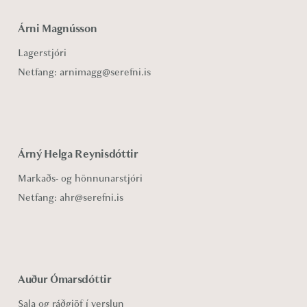
Árni Magnússon
Lagerstjóri
Netfang:
arnimagg@serefni.is
Árný Helga Reynisdóttir
Markaðs- og hönnunarstjóri
Netfang:
ahr@serefni.is
Auður Ómarsdóttir
Sala og ráðgjöf í verslun