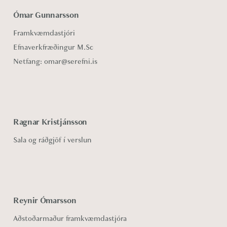
Ómar Gunnarsson
Framkvæmdastjóri
Efnaverkfræðingur M.Sc
Netfang:
omar@serefni.is
Ragnar Kristjánsson
Sala og ráðgjöf í verslun
Reynir Ómarsson
Aðstoðarmaður framkvæmdastjóra