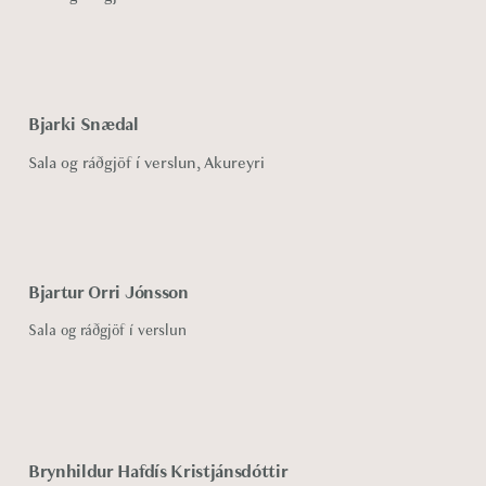
Bjarki Snædal
Sala og ráðgjöf í verslun, Akureyri
Bjartur Orri Jónsson
Sala og ráðgjöf í verslun
Brynhildur Hafdís Kristjánsdóttir