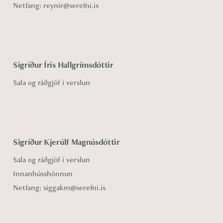
Netfang:
reynir@serefni.is
Sigríður Íris Hallgrímsdóttir
Sala og ráðgjöf í verslun
Sigríður Kjerúlf Magnúsdóttir
Sala og ráðgjöf í verslun
Innanhússhönnun
Netfang:
siggakm@serefni.is