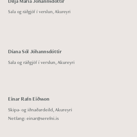
Diljá María Jóhannsdóttir
Sala og ráðgjöf í verslun, Akureyri
Díana Sól Jóhannsdóttir
Sala og ráðgjöf í verslun, Akureyri
Einar Rafn Eiðsson
Skipa- og iðnaðardeild, Akureyri
Netfang:
einar@serefni.is