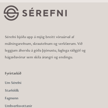
Sérefni bjóða upp á mjög breitt vöruúrval af
málningarefnum, skrautefnum og verkfærum. Við
leggjum áherslu á góða þjónustu, faglega ráðgjöf og
hágæðavörur sem skila árangri og endingu.
Fyrirtækið
Um Sérefni
Starfsfólk
Fagmenn
Umhverfisvottanir