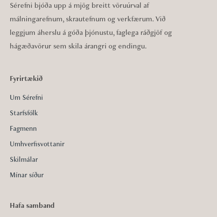
Sérefni bjóða upp á mjög breitt vöruúrval af
málningarefnum, skrautefnum og verkfærum. Við
leggjum áherslu á góða þjónustu, faglega ráðgjöf og
hágæðavörur sem skila árangri og endingu.
Fyrirtækið
Um Sérefni
Starfsfólk
Fagmenn
Umhverfisvottanir
Skilmálar
Mínar síður
Hafa samband