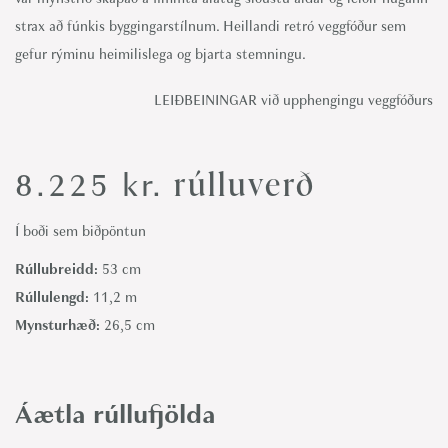
strax að fúnkis byggingarstílnum. Heillandi retró veggfóður sem
gefur rýminu heimilislega og bjarta stemningu.
LEIÐBEININGAR við upphengingu veggfóðurs
rúlluverð
8.225
kr.
Í boði sem biðpöntun
Rúllubreidd:
53 cm
Rúllulengd:
11,2 m
Mynsturhæð:
26,5 cm
Áætla rúllufjölda