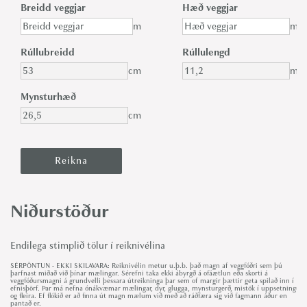
Breidd veggjar
Hæð veggjar
m
m
Rúllubreidd
Rúllulengd
cm
m
Mynsturhæð
cm
Niðurstöður
Endilega stimplið tölur í reiknivélina
SÉRPÖNTUN - EKKI SKILAVARA: Reiknivélin metur u.þ.b. það magn af veggfóðri sem þú
þarfnast miðað við þínar mælingar. Sérefni taka ekki ábyrgð á ofáætlun eða skorti á
veggfóðursmagni á grundvelli þessara útreikninga þar sem of margir þættir geta spilað inn í
efnisþörf. Þar má nefna ónákvæmar mælingar, dyr, glugga, mynsturgerð, mistök í uppsetningu
og fleira. Ef flókið er að finna út magn mælum við með að ráðfæra sig við fagmann áður en
pantað er.