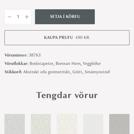
SETJA Í KÖRFU
E
l
v
KAUPA PRUFU
490
KR.
i
s
Vörunúmer:
38763
-
Vöruflokkar:
Boråstapeter
,
Borosan Hem
,
Veggfóður
B
Stikkorð:
Abstrakt eða geómetrískt
,
Grátt
,
Smámynstrað
o
r
Tengdar vörur
å
s
t
a
p