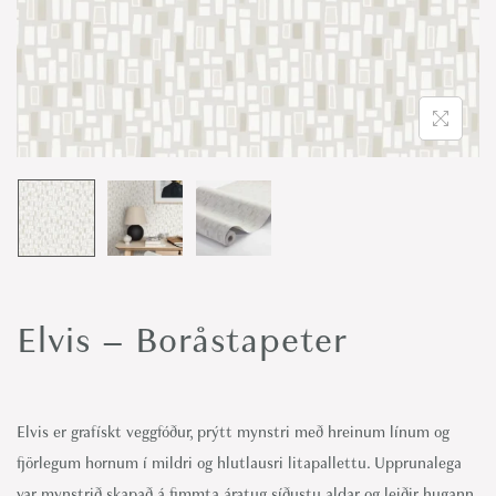
o
n
Elvis – Boråstapeter
Elvis er grafískt veggfóður, prýtt mynstri með hreinum línum og
fjörlegum hornum í mildri og hlutlausri litapallettu. Upprunalega
var mynstrið skapað á fimmta áratug síðustu aldar og leiðir hugann