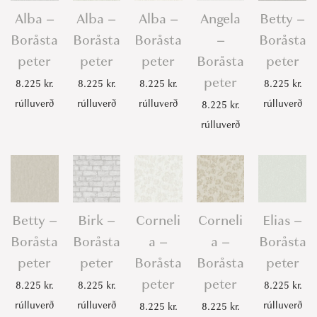
e
Alba –
Alba –
Alba –
Angela
Betty –
t
Boråsta
Boråsta
Boråsta
–
Boråsta
e
peter
peter
peter
Boråsta
peter
r
peter
8.225
kr.
8.225
kr.
8.225
kr.
8.225
kr.
q
rúlluverð
rúlluverð
rúlluverð
rúlluverð
8.225
kr.
u
rúlluverð
a
n
t
i
t
Betty –
Birk –
Corneli
Corneli
Elias –
y
Boråsta
Boråsta
a –
a –
Boråsta
peter
peter
Boråsta
Boråsta
peter
peter
peter
8.225
kr.
8.225
kr.
8.225
kr.
rúlluverð
rúlluverð
rúlluverð
8.225
kr.
8.225
kr.