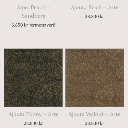
Aino, Peach –
Ajoura Birch – Arte
Sandberg
28.830
kr.
6.850
kr.
fermetraverð
Ajoura Ebony – Arte
Ajoura Walnut – Arte
28.830
kr.
28.830
kr.