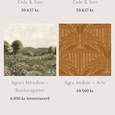
Cole & Son
Cole & Son
59.637
kr.
59.637
kr.
Agnes Meadow –
Agra Amber – Arte
Boråstapeter
49.500
kr.
6.850
kr.
fermetraverð