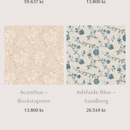
59.637
kr.
13.800
kr.
Acanthus –
Adelaide Blue –
Boråstapeter
Sandberg
13.800
kr.
20.549
kr.