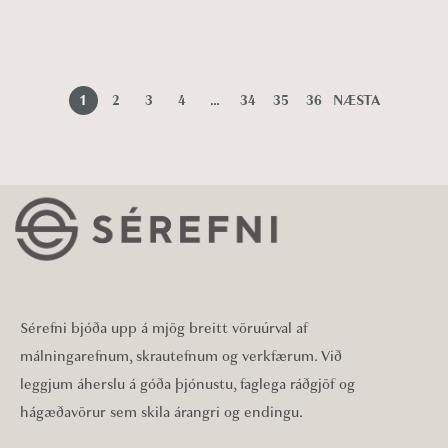
1
2
3
4
…
34
35
36
NÆSTA
Sérefni bjóða upp á mjög breitt vöruúrval af
málningarefnum, skrautefnum og verkfærum. Við
leggjum áherslu á góða þjónustu, faglega ráðgjöf og
hágæðavörur sem skila árangri og endingu.