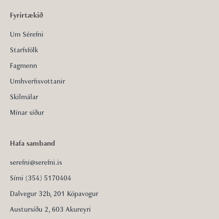
Fyrirtækið
Um Sérefni
Starfsfólk
Fagmenn
Umhverfisvottanir
Skilmálar
Mínar síður
Hafa samband
serefni@serefni.is
Sími (354) 5170404
Dalvegur 32b, 201 Kópavogur
Austursíðu 2, 603 Akureyri