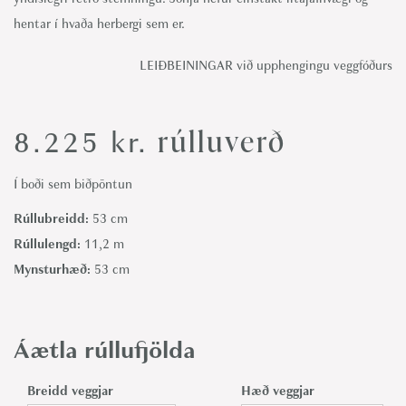
hentar í hvaða herbergi sem er.
LEIÐBEININGAR við upphengingu veggfóðurs
rúlluverð
8.225
kr.
Í boði sem biðpöntun
Rúllubreidd:
53 cm
Rúllulengd:
11,2 m
Mynsturhæð:
53 cm
Áætla rúllufjölda
Breidd veggjar
Hæð veggjar