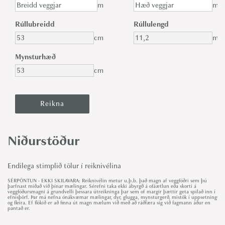
m
m
Rúllubreidd
Rúllulengd
cm
m
Mynsturhæð
cm
Niðurstöður
Endilega stimplið tölur í reiknivélina
SÉRPÖNTUN - EKKI SKILAVARA: Reiknivélin metur u.þ.b. það magn af veggfóðri sem þú
þarfnast miðað við þínar mælingar. Sérefni taka ekki ábyrgð á ofáætlun eða skorti á
veggfóðursmagni á grundvelli þessara útreikninga þar sem of margir þættir geta spilað inn í
efnisþörf. Þar má nefna ónákvæmar mælingar, dyr, glugga, mynsturgerð, mistök í uppsetningu
og fleira. Ef flókið er að finna út magn mælum við með að ráðfæra sig við fagmann áður en
pantað er.