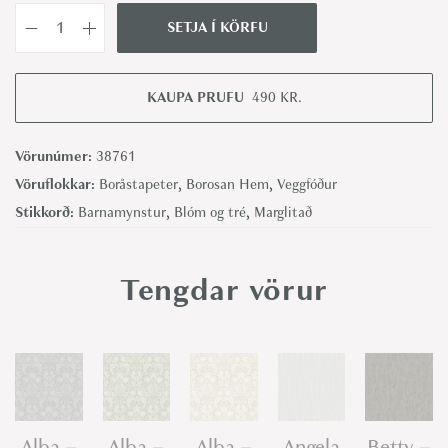
SETJA Í KÖRFU
S
o
n
KAUPA PRUFU
490
KR.
j
a
Vörunúmer:
38761
-
Vöruflokkar:
Boråstapeter
,
Borosan Hem
,
Veggfóður
B
Stikkorð:
Barnamynstur
,
Blóm og tré
,
Marglitað
o
r
Tengdar vörur
å
s
t
a
p
e
Alba –
Alba –
Alba –
Angela
Betty –