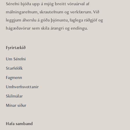
Sérefni bjóða upp á mjög breitt vöruúrval af
málningarefnum, skrautefnum og verkfærum. Við
leggjum áherslu á góða þjónustu, faglega ráðgjöf og
hágæðavörur sem skila árangri og endingu.
Fyrirtækið
Um Sérefni
Starfsfólk
Fagmenn
Umhverfisvottanir
Skilmálar
Mínar síður
Hafa samband