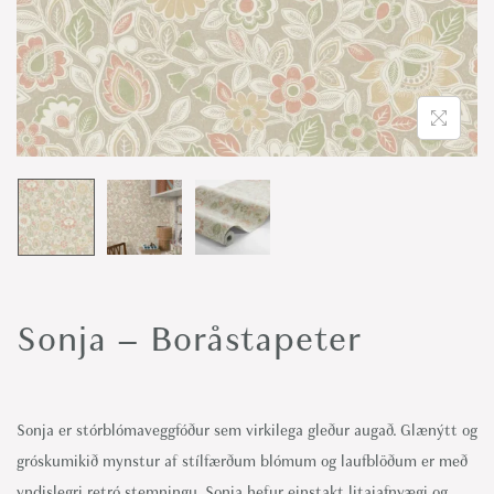
o
n
Sonja – Boråstapeter
Sonja er stórblómaveggfóður sem virkilega gleður augað. Glænýtt og
gróskumikið mynstur af stílfærðum blómum og laufblöðum er með
yndislegri retró stemningu. Sonja hefur einstakt litajafnvægi og