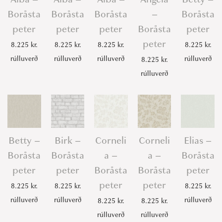
t
Boråsta
Boråsta
Boråsta
–
Boråsta
e
peter
peter
peter
Boråsta
peter
r
peter
8.225
kr.
8.225
kr.
8.225
kr.
8.225
kr.
q
rúlluverð
rúlluverð
rúlluverð
rúlluverð
8.225
kr.
u
rúlluverð
a
n
t
i
t
Betty –
Birk –
Corneli
Corneli
Elias –
y
Boråsta
Boråsta
a –
a –
Boråsta
peter
peter
Boråsta
Boråsta
peter
peter
peter
8.225
kr.
8.225
kr.
8.225
kr.
rúlluverð
rúlluverð
rúlluverð
8.225
kr.
8.225
kr.
rúlluverð
rúlluverð