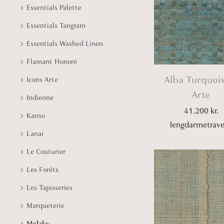
Essentials Palette
Essentials Tangram
Essentials Washed Linen
Flamant Honoré
Alba Turquoi
Icons Arte
Arte
Indienne
41.200
kr.
Kanso
lengdarmetrav
Lanai
Le Couturier
Les Forêts
Les Tapisseries
Marqueterie
Melaky