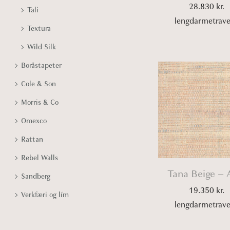
28.830
kr.
Tali
lengdarmetrav
Textura
Wild Silk
Boråstapeter
Cole & Son
Morris & Co
Omexco
Rattan
Rebel Walls
Tana Beige – 
Sandberg
19.350
kr.
Verkfæri og lím
lengdarmetrav