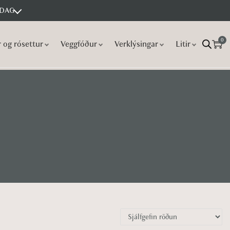
 DAG
0
r og rósettur
Veggfóður
Verklýsingar
Litir