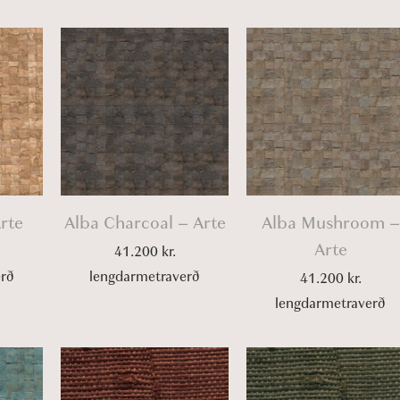
i
o
n
rte
Alba Charcoal – Arte
Alba Mushroom –
Arte
41.200
kr.
erð
lengdarmetraverð
41.200
kr.
lengdarmetraverð