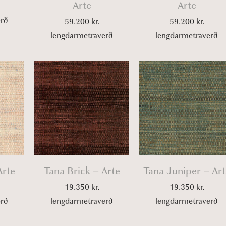
Arte
Arte
erð
59.200
kr.
59.200
kr.
lengdarmetraverð
lengdarmetraverð
Arte
Tana Brick – Arte
Tana Juniper – Art
19.350
kr.
19.350
kr.
erð
lengdarmetraverð
lengdarmetraverð