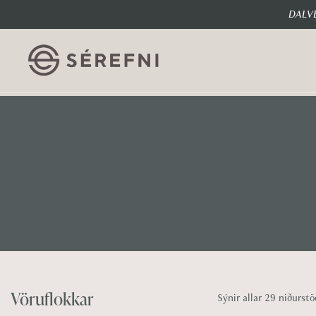
DALVE
Vöruflokkar
Sýnir allar 29 niðurstö