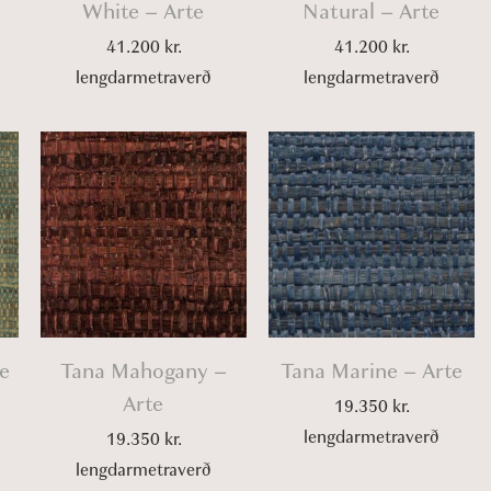
White – Arte
Natural – Arte
41.200
kr.
41.200
kr.
lengdarmetraverð
lengdarmetraverð
e
Tana Mahogany –
Tana Marine – Arte
Arte
19.350
kr.
lengdarmetraverð
19.350
kr.
lengdarmetraverð