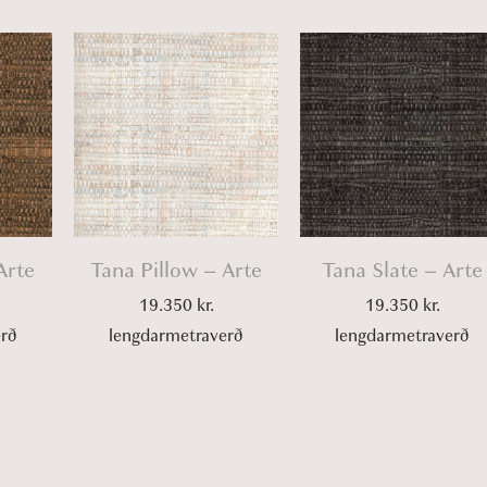
Arte
Tana Pillow – Arte
Tana Slate – Arte
19.350
kr.
19.350
kr.
erð
lengdarmetraverð
lengdarmetraverð