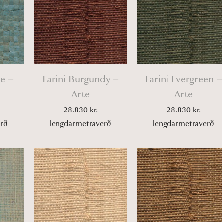
se –
Farini Burgundy –
Farini Evergreen 
Arte
Arte
28.830
kr.
28.830
kr.
erð
lengdarmetraverð
lengdarmetraverð