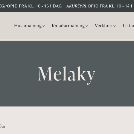
GI:
OPIÐ FRÁ KL. 10 - 16 Í DAG
AKUREYRI:
OPIÐ FRÁ KL. 10 - 14 Í
Húsamálning
Iðnaðarmálning
Verkfæri
Lista
S
S
k
k
i
i
p
p
t
t
Melaky
o
o
n
c
a
o
v
n
i
t
g
e
a
n
ður
t
t