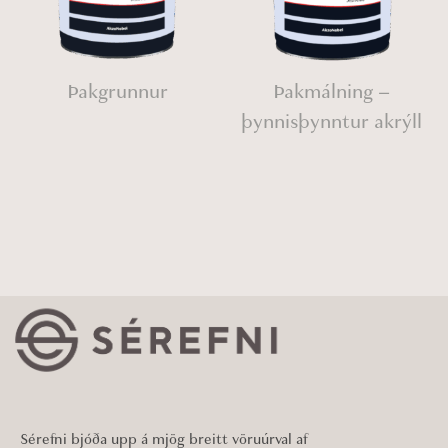
Þakgrunnur
Þakmálning –
þynnisþynntur akrýll
Sérefni bjóða upp á mjög breitt vöruúrval af