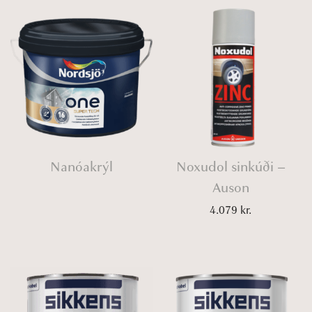
Nanóakrýl
Noxudol sinkúði –
Auson
4.079
kr.