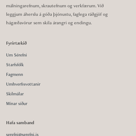
málningarefnum, skrautefnum og verkfærum. Við
leggjum áherslu á góða þjónustu, faglega ráðgjöf og
hágæðavörur sem skila árangri og endingu.
Fyrirtækið
Um Sérefni
Starfsfólk
Fagmenn
Umhverfisvottanir
Skilmálar
Mínar síður
Hafa samband
serefni@serefni.is