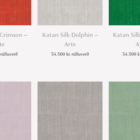
 Crimson –
Katan Silk Dolphin –
Katan Sil
te
Arte
A
rúlluverð
54.500
kr.
rúlluverð
54.500
k