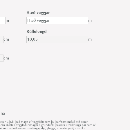
Hæð veggjar
m
m
Rúllulengd
cm
m
cm
ina
ur u.þ.b. það magn af veggfóðri sem þú þarfnast miðað við þínar
 eða skorti á veggfóðursmagni á grundvelli þessara útreikninga þar sem of
r má nefna ónákvæmar mælingar, dyr, glugga, mynsturgerð, mistök í