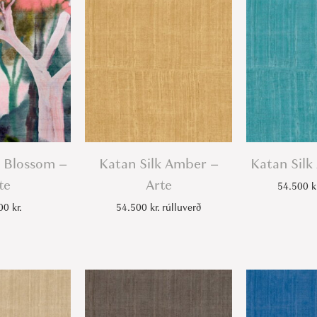
o
-
A
r
t
e
q
u
 Blossom –
Katan Silk Amber –
Katan Silk
a
te
Arte
54.500
k
n
000
kr.
54.500
kr.
rúlluverð
t
i
t
y