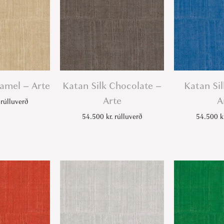
Camel – Arte
Katan Silk Chocolate –
Katan Sil
Arte
A
rúlluverð
54.500
kr.
rúlluverð
54.500
k