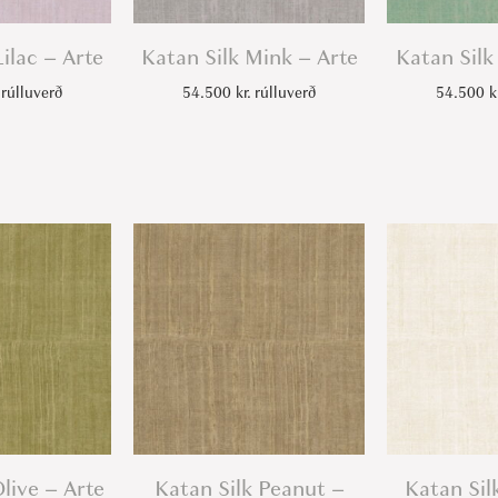
Lilac – Arte
Katan Silk Mink – Arte
Katan Silk
rúlluverð
54.500
kr.
rúlluverð
54.500
k
Olive – Arte
Katan Silk Peanut –
Katan Sil