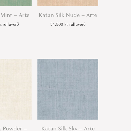
 Mint – Arte
Katan Silk Nude – Arte
r.
rúlluverð
54.500
kr.
rúlluverð
k Powder –
Katan Silk Sky – Arte