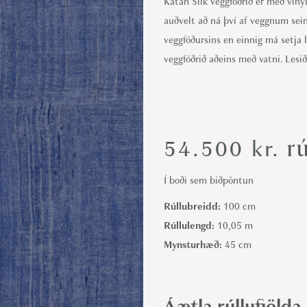
Katan Silk veggfóðrið er með vínyl
i
auðvelt að ná því af veggnum sein
o
veggfóðursins en einnig má setja 
n
veggfóðrið aðeins með vatni. Lesið
rú
54.500
kr.
Í boði sem biðpöntun
Rúllubreidd:
100 cm
Rúllulengd:
10,05 m
Mynsturhæð:
45 cm
Áætla rúllufjölda