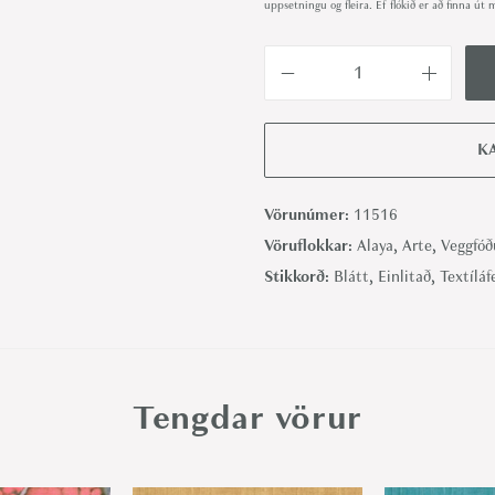
uppsetningu og fleira. Ef flókið er að finna 
K
a
t
K
a
n
Vörunúmer:
11516
S
Vöruflokkar:
Alaya
,
Arte
,
Veggfóð
i
Stikkorð:
Blátt
,
Einlitað
,
Textíláf
l
k
I
n
Tengdar vörur
d
i
g