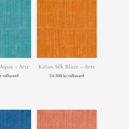
 Aqua – Arte
Katan Silk Blaze – Arte
r.
rúlluverð
54.500
kr.
rúlluverð