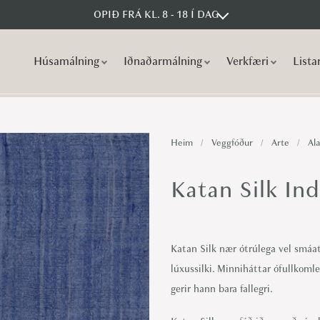
OPIÐ FRÁ KL. 8 - 18 Í DAG
Húsamálning
Iðnaðarmálning
Verkfæri
Lista
S
S
k
k
i
i
p
p
Heim
/
Veggfóður
/
Arte
/
Ala
t
t
o
o
Katan Silk Ind
n
c
a
o
v
n
Katan Silk nær ótrúlega vel smáat
i
t
lúxussilki. Minniháttar ófullkoml
g
e
gerir hann bara fallegri.
a
n
t
t