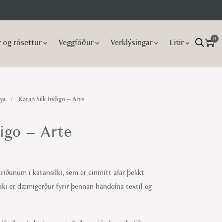
0
r og rósettur
Veggfóður
Verklýsingar
Litir
ya
/
Katan Silk Indigo – Arte
igo – Arte
riðunum í katansilki, sem er einmitt afar þekkt
eiki er dæmigerður fyrir þennan handofna textíl og