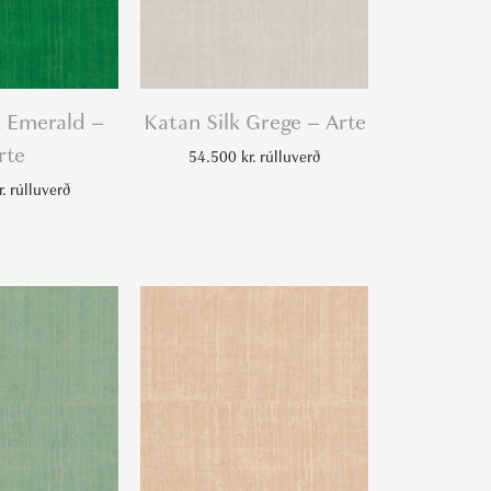
k Emerald –
Katan Silk Grege – Arte
rte
54.500
kr.
rúlluverð
r.
rúlluverð