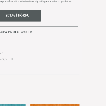
út magn mælum við með að ráðfæra sig við fagmann áður en pantað er.
SETJA Í KÖRFU
AUPA PRUFU
490
KR.
ur
erð
,
Vínill