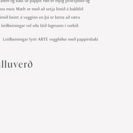
áferð og baki úr pappír. Það er mjög þvottþolið og
na meir. Mælt er með að setja límið á bakhlið
límið beint á vegginn en þá er betra að væta
 leiðbeiningar vel eða fáið fagmann í verkið.
Leiðbeiningar fyrir ARTE veggfóður með pappírsbaki
lluverð