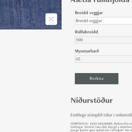
Breidd veggjar
Rúllubreidd
Mynsturhæð
Niðurstöður
Endilega stimplið tölur í reiknivél
SÉRPÖNTUN - EKKI SKILAVARA: Reiknivélin met
mælingar. Sérefni taka ekki ábyrgð á ofáætlun
margir þættir geta spilað inn í efnisþörf. Þa