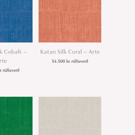
k Cobalt –
Katan Silk Coral – Arte
rte
54.500
kr.
rúlluverð
r.
rúlluverð