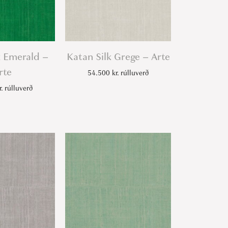
k Emerald –
Katan Silk Grege – Arte
rte
54.500
kr.
rúlluverð
r.
rúlluverð