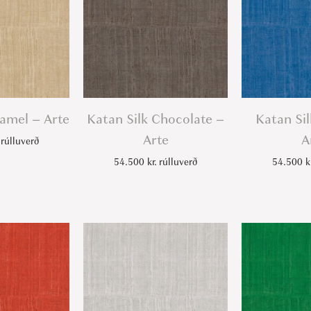
Camel – Arte
Katan Silk Chocolate –
Katan Sil
Arte
A
rúlluverð
54.500
kr.
rúlluverð
54.500
k