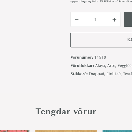
uppsetningu og fleira. Ef flókið er að finna 
K
a
t
K
a
n
Vörunúmer:
11518
S
Vöruflokkar:
Alaya
,
Arte
,
Veggfóð
i
Stikkorð:
Drappað
,
Einlitað
,
Textí
l
k
O
a
Tengdar vörur
t
-
A