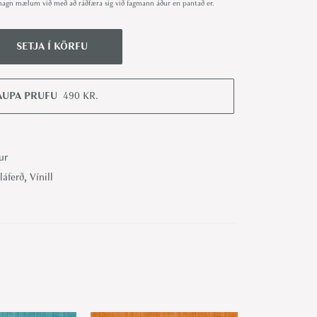
út magn mælum við með að ráðfæra sig við fagmann áður en pantað er.
SETJA Í KÖRFU
AUPA PRUFU
490
KR.
ur
láferð
,
Vínill