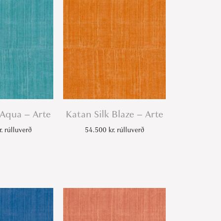
 Aqua – Arte
Katan Silk Blaze – Arte
r.
rúlluverð
54.500
kr.
rúlluverð