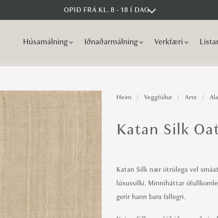
OPIÐ FRÁ KL. 8 - 18 Í DAG
Húsamálning
Iðnaðarmálning
Verkfæri
Lista
S
S
k
k
i
i
p
p
Heim
/
Veggfóður
/
Arte
/
Ala
t
t
o
o
Katan Silk Oa
n
c
a
o
v
n
Katan Silk nær ótrúlega vel smáat
i
t
lúxussilki. Minniháttar ófullkoml
g
e
gerir hann bara fallegri.
a
n
t
t