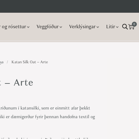
0
r og rósettur
Veggfóður
Verklýsingar
Litir
ya
/
Katan Silk Oat – Arte
t – Arte
riðunum í katansilki, sem er einmitt afar þekkt
eiki er dæmigerður fyrir þennan handofna textíl og