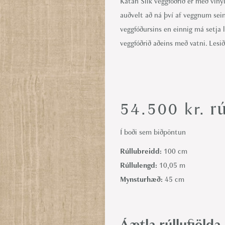
Katan Silk veggfóðrið er með vínyl
i
auðvelt að ná því af veggnum sein
o
veggfóðursins en einnig má setja 
n
veggfóðrið aðeins með vatni. Lesið
rú
54.500
kr.
Í boði sem biðpöntun
Rúllubreidd:
100 cm
Rúllulengd:
10,05 m
Mynsturhæð:
45 cm
Áætla rúllufjölda