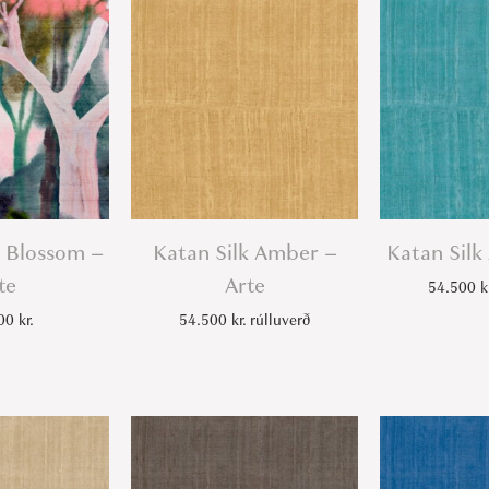
r
t
e
q
u
a
n
t
 Blossom –
Katan Silk Amber –
Katan Silk
i
te
Arte
54.500
k
t
000
kr.
54.500
kr.
rúlluverð
y