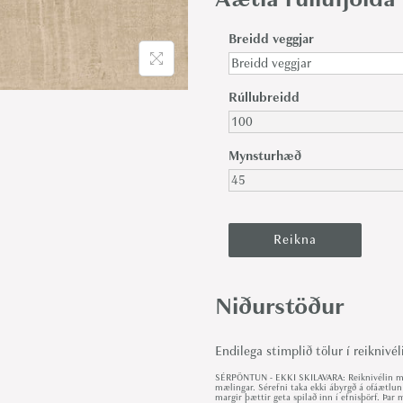
Breidd veggjar
Rúllubreidd
Mynsturhæð
Niðurstöður
Endilega stimplið tölur í reiknivél
SÉRPÖNTUN - EKKI SKILAVARA: Reiknivélin met
mælingar. Sérefni taka ekki ábyrgð á ofáætlun
margir þættir geta spilað inn í efnisþörf. Þa