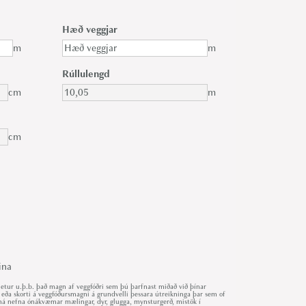
Hæð veggjar
m
m
Rúllulengd
cm
m
cm
ina
ur u.þ.b. það magn af veggfóðri sem þú þarfnast miðað við þínar
 eða skorti á veggfóðursmagni á grundvelli þessara útreikninga þar sem of
r má nefna ónákvæmar mælingar, dyr, glugga, mynsturgerð, mistök í