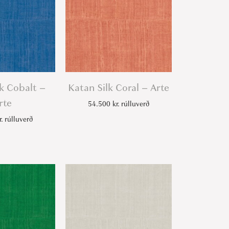
k Cobalt –
Katan Silk Coral – Arte
rte
54.500
kr.
rúlluverð
r.
rúlluverð