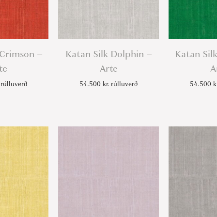
 Crimson –
Katan Silk Dolphin –
Katan Sil
te
Arte
A
rúlluverð
54.500
kr.
rúlluverð
54.500
k