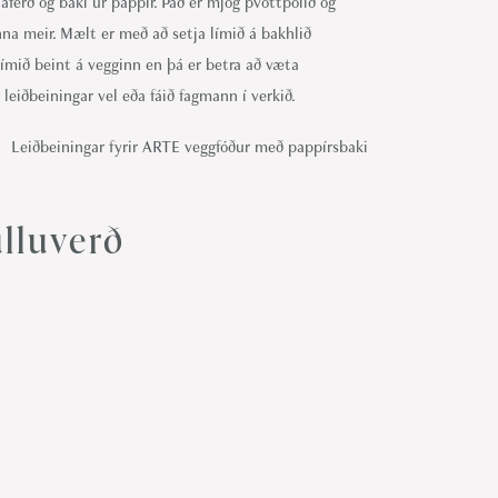
áferð og baki úr pappír. Það er mjög þvottþolið og
na meir. Mælt er með að setja límið á bakhlið
límið beint á vegginn en þá er betra að væta
 leiðbeiningar vel eða fáið fagmann í verkið.
Leiðbeiningar fyrir ARTE veggfóður með pappírsbaki
lluverð