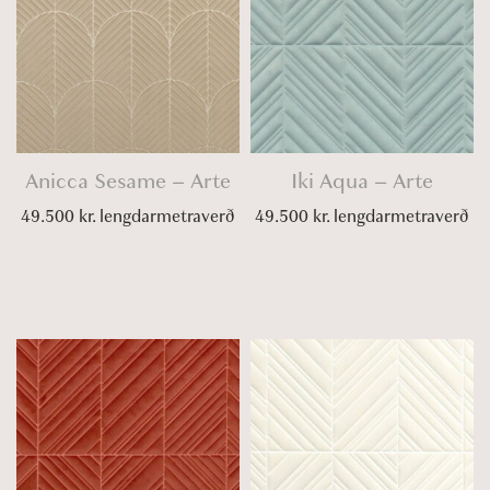
Anicca Sesame – Arte
Iki Aqua – Arte
49.500
kr.
lengdarmetraverð
49.500
kr.
lengdarmetraverð