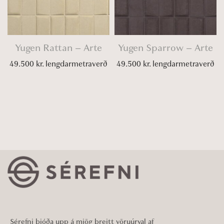
Yugen Rattan – Arte
Yugen Sparrow – Arte
49.500
kr.
lengdarmetraverð
49.500
kr.
lengdarmetraverð
Sérefni bjóða upp á mjög breitt vöruúrval af