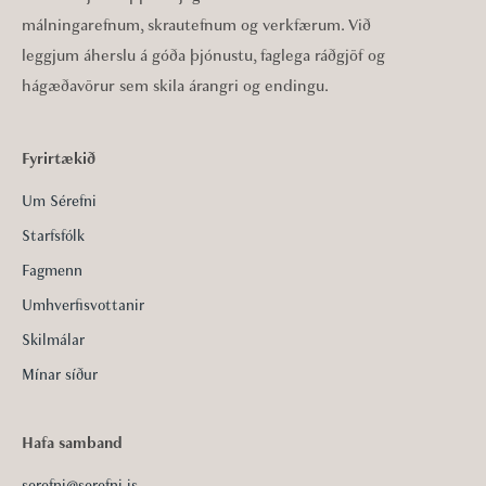
málningarefnum, skrautefnum og verkfærum. Við
leggjum áherslu á góða þjónustu, faglega ráðgjöf og
hágæðavörur sem skila árangri og endingu.
Fyrirtækið
Um Sérefni
Starfsfólk
Fagmenn
Umhverfisvottanir
Skilmálar
Mínar síður
Hafa samband
serefni@serefni.is