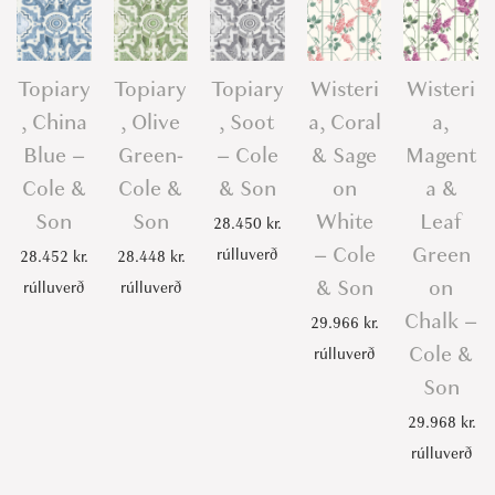
Topiary
Topiary
Topiary
Wisteri
Wisteri
, China
, Olive
, Soot
a, Coral
a,
Blue –
Green-
– Cole
& Sage
Magent
Cole &
Cole &
& Son
on
a &
Son
Son
White
Leaf
28.450
kr.
– Cole
Green
rúlluverð
28.452
kr.
28.448
kr.
& Son
on
rúlluverð
rúlluverð
Chalk –
29.966
kr.
Cole &
rúlluverð
Son
29.968
kr.
rúlluverð