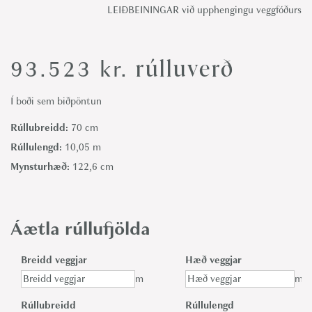
LEIÐBEININGAR við upphengingu veggfóðurs
rúlluverð
93.523
kr.
Í boði sem biðpöntun
Rúllubreidd:
70 cm
Rúllulengd:
10,05 m
Mynsturhæð:
122,6 cm
Áætla rúllufjölda
Breidd veggjar
Hæð veggjar
m
m
Rúllubreidd
Rúllulengd