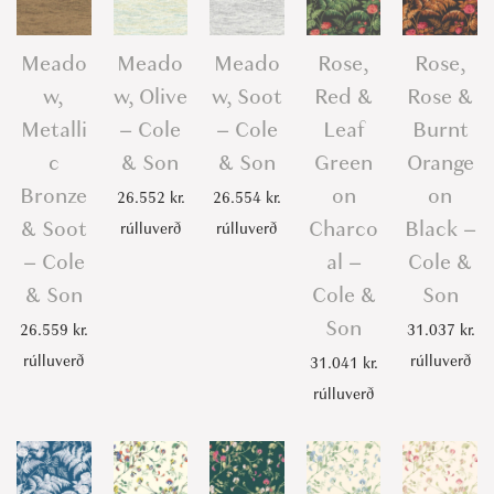
Meado
Meado
Meado
Rose,
Rose,
w,
w, Olive
w, Soot
Red &
Rose &
Metalli
– Cole
– Cole
Leaf
Burnt
c
& Son
& Son
Green
Orange
Bronze
on
on
26.552
kr.
26.554
kr.
& Soot
Charco
Black –
rúlluverð
rúlluverð
– Cole
al –
Cole &
& Son
Cole &
Son
Son
26.559
kr.
31.037
kr.
rúlluverð
rúlluverð
31.041
kr.
rúlluverð