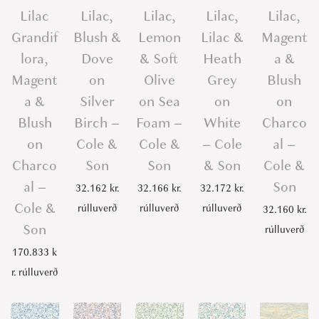
Lilac
Lilac,
Lilac,
Lilac,
Lilac,
Grandif
Blush &
Lemon
Lilac &
Magent
lora,
Dove
& Soft
Heath
a &
Magent
on
Olive
Grey
Blush
a &
Silver
on Sea
on
on
Blush
Birch –
Foam –
White
Charco
on
Cole &
Cole &
– Cole
al –
Charco
Son
Son
& Son
Cole &
al –
Son
32.162
kr.
32.166
kr.
32.172
kr.
Cole &
rúlluverð
rúlluverð
rúlluverð
32.160
kr.
Son
rúlluverð
170.833
k
r.
rúlluverð