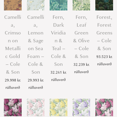
Camelli
Camelli
Fern,
Fern,
Forest,
a,
a,
Dark
Leaf
Forest
Crimso
Lemon
Viridia
Green
Greens
n on
& Sage
n &
& Olive
– Cole
Metalli
on Sea
Teal –
– Cole
& Son
c Gold
Foam –
Cole &
& Son
93.523
kr.
– Cole
Cole &
Son
rúlluverð
32.239
kr.
& Son
Son
rúlluverð
32.241
kr.
rúlluverð
29.998
kr.
29.993
kr.
rúlluverð
rúlluverð