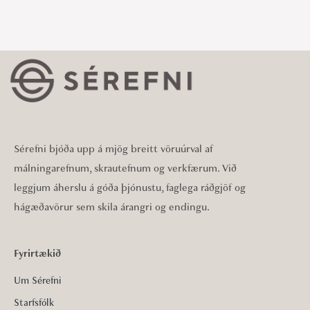
Sérefni bjóða upp á mjög breitt vöruúrval af
málningarefnum, skrautefnum og verkfærum. Við
leggjum áherslu á góða þjónustu, faglega ráðgjöf og
hágæðavörur sem skila árangri og endingu.
Fyrirtækið
Um Sérefni
Starfsfólk