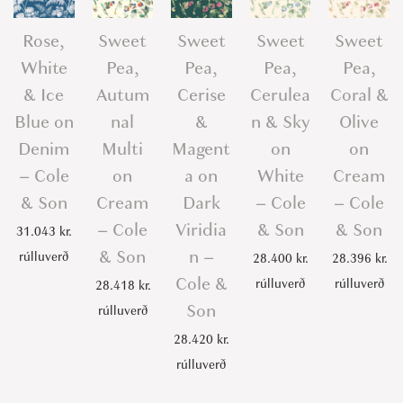
Rose,
Sweet
Sweet
Sweet
Sweet
White
Pea,
Pea,
Pea,
Pea,
& Ice
Autum
Cerise
Cerulea
Coral &
Blue on
nal
&
n & Sky
Olive
Denim
Multi
Magent
on
on
– Cole
on
a on
White
Cream
& Son
Cream
Dark
– Cole
– Cole
– Cole
Viridia
& Son
& Son
31.043
kr.
& Son
n –
rúlluverð
28.400
kr.
28.396
kr.
Cole &
rúlluverð
rúlluverð
28.418
kr.
Son
rúlluverð
28.420
kr.
rúlluverð