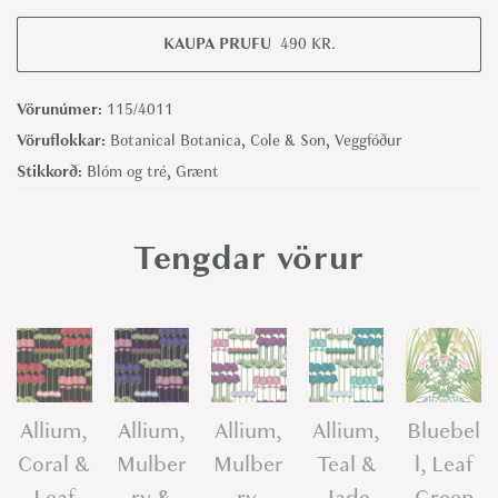
o
o
KAUPA PRUFU
490
KR.
d
l
Vörunúmer:
115/4011
a
Vöruflokkar:
Botanical Botanica
,
Cole & Son
,
Veggfóður
n
Stikkorð:
Blóm og tré
,
Grænt
d
,
Tengdar vörur
C
o
r
a
l
&
Allium,
Allium,
Allium,
Allium,
Bluebel
O
Coral &
Mulber
Mulber
Teal &
l, Leaf
l
Leaf
ry &
ry,
Jade
Green