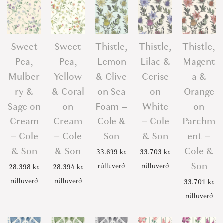
Sweet
Sweet
Thistle,
Thistle,
Thistle,
Pea,
Pea,
Lemon
Lilac &
Magent
Mulber
Yellow
& Olive
Cerise
a &
ry &
& Coral
on Sea
on
Orange
Sage on
on
Foam –
White
on
Cream
Cream
Cole &
– Cole
Parchm
– Cole
– Cole
Son
& Son
ent –
& Son
& Son
Cole &
33.699
kr.
33.703
kr.
Son
rúlluverð
rúlluverð
28.398
kr.
28.394
kr.
rúlluverð
rúlluverð
33.701
kr.
rúlluverð