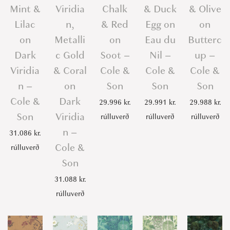
o
Mint &
Viridia
Chalk
& Duck
& Olive
n
Lilac
n,
& Red
Egg on
on
q
on
Metalli
on
Eau du
Butterc
u
Dark
c Gold
Soot –
Nil –
up –
a
Viridia
& Coral
Cole &
Cole &
Cole &
n
n –
on
Son
Son
Son
t
Cole &
Dark
29.996
kr.
29.991
kr.
29.988
kr.
i
Son
Viridia
rúlluverð
rúlluverð
rúlluverð
t
n –
31.086
kr.
y
Cole &
rúlluverð
Son
31.088
kr.
rúlluverð