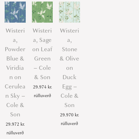
Wisteri
Wisteri
Wisteri
a,
a, Sage
a,
Powder
on Leaf
Stone
Blue &
Green
& Olive
Viridia
– Cole
on
n on
& Son
Duck
Cerulea
Egg –
29.974
kr.
n Sky –
Cole &
rúlluverð
Cole &
Son
Son
29.970
kr.
rúlluverð
29.972
kr.
rúlluverð