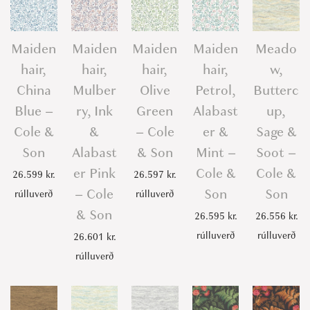
Maiden
Maiden
Maiden
Maiden
Meado
hair,
hair,
hair,
hair,
w,
China
Mulber
Olive
Petrol,
Butterc
Blue –
ry, Ink
Green
Alabast
up,
Cole &
&
– Cole
er &
Sage &
Son
Alabast
& Son
Mint –
Soot –
er Pink
Cole &
Cole &
26.599
kr.
26.597
kr.
– Cole
Son
Son
rúlluverð
rúlluverð
& Son
26.595
kr.
26.556
kr.
rúlluverð
rúlluverð
26.601
kr.
rúlluverð