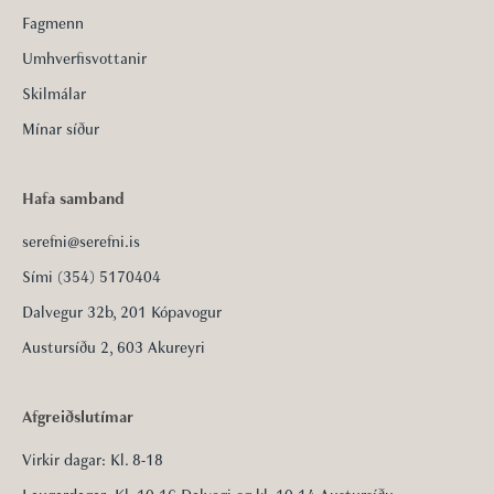
Fagmenn
Umhverfisvottanir
Skilmálar
Mínar síður
Hafa samband
serefni@serefni.is
Sími (354) 5170404
Dalvegur 32b, 201 Kópavogur
Austursíðu 2, 603 Akureyri
Afgreiðslutímar
Virkir dagar: Kl. 8-18