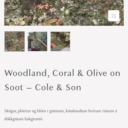
o
n
Woodland, Coral & Olive on
Soot – Cole & Son
Skógur, plöntur og blóm í grænum, kóralrauðum hvítum tónum á
dökkgráum bakgrunni.