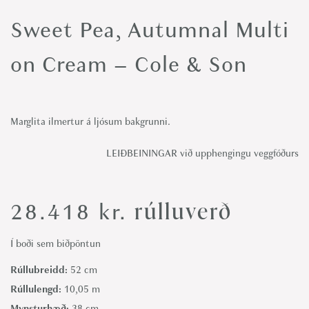
o
Sweet Pea, Autumnal Multi
n
on Cream – Cole & Son
Marglita ilmertur á ljósum bakgrunni.
LEIÐBEININGAR við upphengingu veggfóðurs
rúlluverð
28.418
kr.
Í boði sem biðpöntun
Rúllubreidd:
52 cm
Rúllulengd:
10,05 m
Mynsturhæð:
38 cm