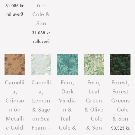
n –
31.086
kr.
t
Cole &
rúlluverð
i
Son
t
y
31.088
kr.
rúlluverð
Camelli
Camelli
Fern,
Fern,
Forest,
a,
a,
Dark
Leaf
Forest
Crimso
Lemon
Viridia
Green
Greens
n on
& Sage
n &
& Olive
– Cole
Metalli
on Sea
Teal –
– Cole
& Son
c Gold
Foam –
Cole &
& Son
93.523
kr.