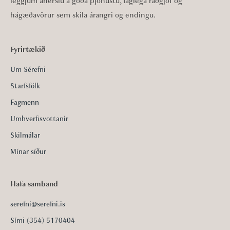
leggjum áherslu á góða þjónustu, faglega ráðgjöf og
hágæðavörur sem skila árangri og endingu.
Fyrirtækið
Um Sérefni
Starfsfólk
Fagmenn
Umhverfisvottanir
Skilmálar
Mínar síður
Hafa samband
serefni@serefni.is
Sími (354) 5170404