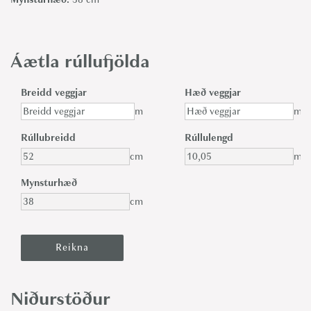
Áætla rúllufjölda
Breidd veggjar
Hæð veggjar
m
m
Rúllubreidd
Rúllulengd
cm
m
Mynsturhæð
cm
Niðurstöður