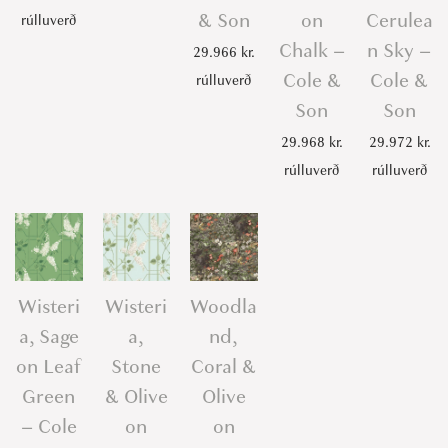
& Son
on
Cerulea
rúlluverð
Chalk –
n Sky –
29.966
kr.
Cole &
Cole &
rúlluverð
Son
Son
29.968
kr.
29.972
kr.
rúlluverð
rúlluverð
Wisteri
Wisteri
Woodla
a, Sage
a,
nd,
on Leaf
Stone
Coral &
Green
& Olive
Olive
– Cole
on
on