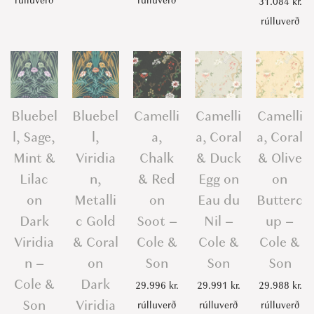
rúlluverð
rúlluverð
31.084
kr.
e
rúlluverð
a
m
-
C
Bluebel
Bluebel
Camelli
Camelli
Camelli
o
l
l, Sage,
l,
a,
a, Coral
a, Coral
e
Mint &
Viridia
Chalk
& Duck
& Olive
&
Lilac
n,
& Red
Egg on
on
S
on
Metalli
on
Eau du
Butterc
o
Dark
c Gold
Soot –
Nil –
up –
n
Viridia
& Coral
Cole &
Cole &
Cole &
q
n –
on
Son
Son
Son
u
Cole &
Dark
29.996
kr.
29.991
kr.
29.988
kr.
a
Son
Viridia
rúlluverð
rúlluverð
rúlluverð
n