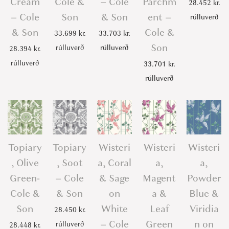
Cream
Cole &
– Cole
Parchm
28.452
kr.
– Cole
Son
& Son
ent –
rúlluverð
& Son
Cole &
33.699
kr.
33.703
kr.
Son
rúlluverð
rúlluverð
28.394
kr.
rúlluverð
33.701
kr.
rúlluverð
Topiary
Topiary
Wisteri
Wisteri
Wisteri
, Olive
, Soot
a, Coral
a,
a,
Green-
– Cole
& Sage
Magent
Powder
Cole &
& Son
on
a &
Blue &
Son
White
Leaf
Viridia
28.450
kr.
– Cole
Green
n on
rúlluverð
28.448
kr.