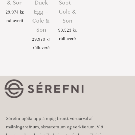
& Son
Duck
Soot –
Egg –
Cole &
29.974
kr.
Cole &
Son
rúlluverð
Son
93.523
kr.
rúlluverð
29.970
kr.
rúlluverð
Sérefni bjóða upp á mjög breitt vöruúrval af
málningarefnum, skrautefnum og verkfærum. Við