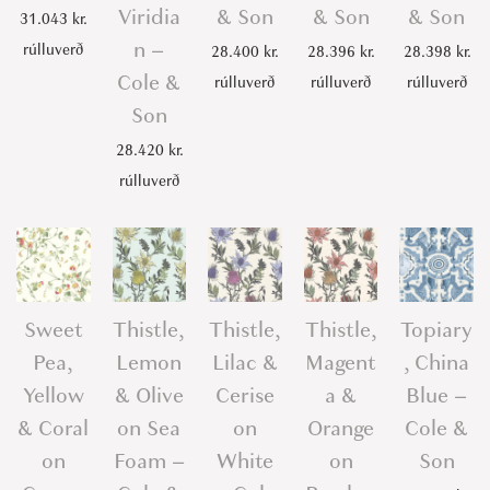
Viridia
& Son
& Son
& Son
31.043
kr.
n –
rúlluverð
28.400
kr.
28.396
kr.
28.398
kr.
Cole &
rúlluverð
rúlluverð
rúlluverð
Son
28.420
kr.
rúlluverð
Sweet
Thistle,
Thistle,
Thistle,
Topiary
Pea,
Lemon
Lilac &
Magent
, China
Yellow
& Olive
Cerise
a &
Blue –
& Coral
on Sea
on
Orange
Cole &
on
Foam –
White
on
Son