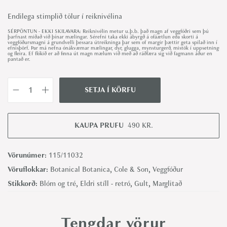
Endilega stimplið tölur í reiknivélina
SÉRPÖNTUN - EKKI SKILAVARA: Reiknivélin metur u.þ.b. það magn af veggfóðri sem þú
þarfnast miðað við þínar mælingar. Sérefni taka ekki ábyrgð á ofáætlun eða skorti á
veggfóðursmagni á grundvelli þessara útreikninga þar sem of margir þættir geta spilað inn í
efnisþörf. Þar má nefna ónákvæmar mælingar, dyr, glugga, mynsturgerð, mistök í uppsetningu
og fleira. Ef flókið er að finna út magn mælum við með að ráðfæra sig við fagmann áður en
pantað er.
SETJA Í KÖRFU
S
w
e
KAUPA PRUFU
490
KR.
e
t
Vörunúmer:
115/11032
P
Vöruflokkar:
Botanical Botanica
,
Cole & Son
,
Veggfóður
e
Stikkorð:
Blóm og tré
,
Eldri stíll - retró
,
Gult
,
Marglitað
a
,
Tengdar vörur
A