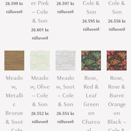
er Pink
Cole &
Cole &
26.599
kr.
26.597
kr.
– Cole
Son
Son
rúlluverð
rúlluverð
& Son
26.595
kr.
26.556
kr.
rúlluverð
rúlluverð
26.601
kr.
rúlluverð
Meado
Meado
Meado
Rose,
Rose,
w,
w, Olive
w, Soot
Red &
Rose &
Metalli
– Cole
– Cole
Leaf
Burnt
c
& Son
& Son
Green
Orange
Bronze
on
on
26.552
kr.
26.554
kr.
& Soot
Charco
Black –
rúlluverð
rúlluverð
– Cole
al –
Cole &