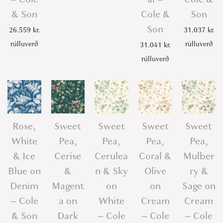
& Son
Cole &
Son
Son
26.559
kr.
31.037
kr.
rúlluverð
rúlluverð
31.041
kr.
rúlluverð
Rose,
Sweet
Sweet
Sweet
Sweet
White
Pea,
Pea,
Pea,
Pea,
& Ice
Cerise
Cerulea
Coral &
Mulber
Blue on
&
n & Sky
Olive
ry &
Denim
Magent
on
on
Sage on
– Cole
a on
White
Cream
Cream
& Son
Dark
– Cole
– Cole
– Cole