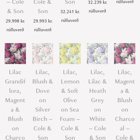
– Cole
Cole &
Son
rúlluverð
32.239
kr.
& Son
Son
rúlluverð
32.241
kr.
rúlluverð
29.998
kr.
29.993
kr.
rúlluverð
rúlluverð
Lilac
Lilac,
Lilac,
Lilac,
Lilac,
Grandif
Blush &
Lemon
Lilac &
Magent
lora,
Dove
& Soft
Heath
a &
Magent
on
Olive
Grey
Blush
a &
Silver
on Sea
on
on
Blush
Birch –
Foam –
White
Charco
on
Cole &
Cole &
– Cole
al –
Charco
Son
Son
& Son
Cole &