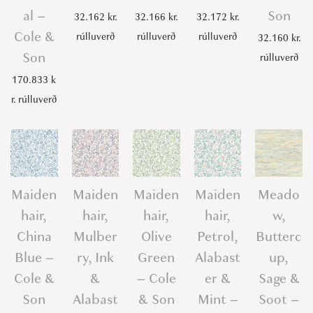
al –
Son
32.162
kr.
32.166
kr.
32.172
kr.
Cole &
rúlluverð
rúlluverð
rúlluverð
32.160
kr.
Son
rúlluverð
170.833
k
r.
rúlluverð
Maiden
Maiden
Maiden
Maiden
Meado
hair,
hair,
hair,
hair,
w,
China
Mulber
Olive
Petrol,
Butterc
Blue –
ry, Ink
Green
Alabast
up,
Cole &
&
– Cole
er &
Sage &
Son
Alabast
& Son
Mint –
Soot –