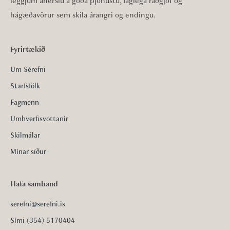
leggjum áherslu á góða þjónustu, faglega ráðgjöf og
hágæðavörur sem skila árangri og endingu.
Fyrirtækið
Um Sérefni
Starfsfólk
Fagmenn
Umhverfisvottanir
Skilmálar
Mínar síður
Hafa samband
serefni@serefni.is
Sími (354) 5170404