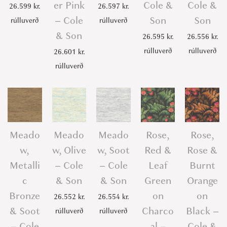
er Pink
Cole &
Cole &
26.599
kr.
26.597
kr.
– Cole
Son
Son
rúlluverð
rúlluverð
& Son
26.595
kr.
26.556
kr.
rúlluverð
rúlluverð
26.601
kr.
rúlluverð
Meado
Meado
Meado
Rose,
Rose,
w,
w, Olive
w, Soot
Red &
Rose &
Metalli
– Cole
– Cole
Leaf
Burnt
c
& Son
& Son
Green
Orange
Bronze
on
on
26.552
kr.
26.554
kr.
& Soot
Charco
Black –
rúlluverð
rúlluverð
– Cole
al –
Cole &