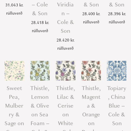
– Cole
Viridia
& Son
& Son
31.043
kr.
& Son
n –
rúlluverð
28.400
kr.
28.396
kr.
Cole &
rúlluverð
rúlluverð
28.418
kr.
Son
rúlluverð
28.420
kr.
rúlluverð
Sweet
Thistle,
Thistle,
Thistle,
Topiary
Pea,
Lemon
Lilac &
Magent
, China
Mulber
& Olive
Cerise
a &
Blue –
ry &
on Sea
on
Orange
Cole &
Sage on
Foam –
White
on
Son