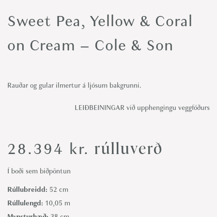
o
Sweet Pea, Yellow & Coral
n
on Cream – Cole & Son
Rauðar og gular ilmertur á ljósum bakgrunni.
LEIÐBEININGAR við upphengingu veggfóðurs
rúlluverð
28.394
kr.
Í boði sem biðpöntun
Rúllubreidd:
52 cm
Rúllulengd:
10,05 m
Mynsturhæð:
38 cm