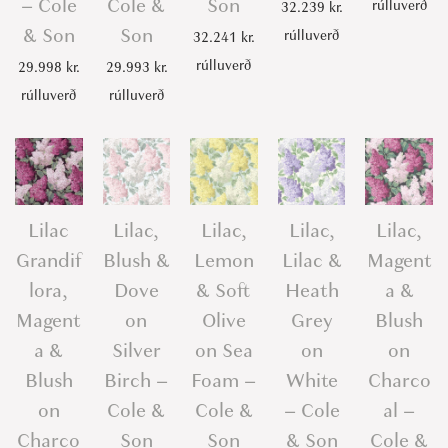
– Cole
Cole &
Son
rúlluverð
32.239
kr.
& Son
Son
rúlluverð
32.241
kr.
rúlluverð
29.998
kr.
29.993
kr.
rúlluverð
rúlluverð
Lilac
Lilac,
Lilac,
Lilac,
Lilac,
Grandif
Blush &
Lemon
Lilac &
Magent
lora,
Dove
& Soft
Heath
a &
Magent
on
Olive
Grey
Blush
a &
Silver
on Sea
on
on
Blush
Birch –
Foam –
White
Charco
on
Cole &
Cole &
– Cole
al –
Charco
Son
Son
& Son
Cole &