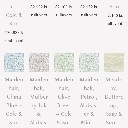
al –
Son
32.162
kr.
32.166
kr.
32.172
kr.
Cole &
rúlluverð
rúlluverð
rúlluverð
32.160
kr.
Son
rúlluverð
170.833
k
r.
rúlluverð
Maiden
Maiden
Maiden
Maiden
Meado
hair,
hair,
hair,
hair,
w,
China
Mulber
Olive
Petrol,
Butterc
Blue –
ry, Ink
Green
Alabast
up,
Cole &
&
– Cole
er &
Sage &
Son
Alabast
& Son
Mint –
Soot –