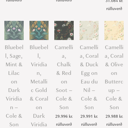
rúlluverð
rúlluverð
31.084
kr.
a
rúlluverð
m
-
C
o
Bluebel
Bluebel
Camelli
Camelli
Camelli
l
e
l, Sage,
l,
a,
a, Coral
a, Coral
&
Mint &
Viridia
Chalk
& Duck
& Olive
S
Lilac
n,
& Red
Egg on
on
o
on
Metalli
on
Eau du
Butterc
n
Dark
c Gold
Soot –
Nil –
up –
q
Viridia
& Coral
Cole &
Cole &
Cole &
u
n –
on
Son
Son
Son
a
Cole &
Dark
29.996
kr.
29.991
kr.
29.988
kr.
n
Son
Viridia
rúlluverð
rúlluverð
rúlluverð
t