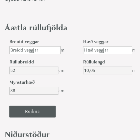
Áætla rúllufjölda
Breidd veggjar
Hæð veggjar
m
m
Rúllubreidd
Rúllulengd
cm
m
Mynsturhæð
cm
Niðurstöður