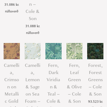
n –
31.086
kr.
i
Cole &
rúlluverð
t
Son
y
31.088
kr.
rúlluverð
Camelli
Camelli
Fern,
Fern,
Forest,
a,
a,
Dark
Leaf
Forest
Crimso
Lemon
Viridia
Green
Greens
n on
& Sage
n &
& Olive
– Cole
Metalli
on Sea
Teal –
– Cole
& Son
c Gold
Foam –
Cole &
& Son
93.523
kr.