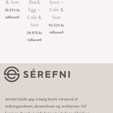
& Son
Duck
Soot –
Egg –
Cole &
29.974
kr.
Cole &
Son
rúlluverð
Son
93.523
kr.
rúlluverð
29.970
kr.
rúlluverð
Sérefni bjóða upp á mjög breitt vöruúrval af
málningarefnum, skrautefnum og verkfærum. Við