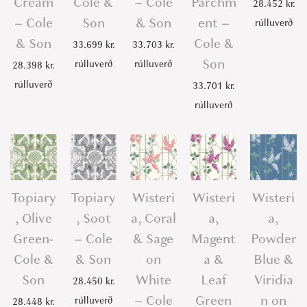
Cream
Cole &
– Cole
Parchm
28.452
kr.
– Cole
Son
& Son
ent –
rúlluverð
& Son
Cole &
33.699
kr.
33.703
kr.
Son
rúlluverð
rúlluverð
28.398
kr.
rúlluverð
33.701
kr.
rúlluverð
Topiary
Topiary
Wisteri
Wisteri
Wisteri
, Olive
, Soot
a, Coral
a,
a,
Green-
– Cole
& Sage
Magent
Powder
Cole &
& Son
on
a &
Blue &
Son
White
Leaf
Viridia
28.450
kr.
– Cole
Green
n on
rúlluverð
28.448
kr.