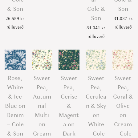
& Son
Cole &
Son
Son
26.559
kr.
31.037
kr.
rúlluverð
rúlluverð
31.041
kr.
rúlluverð
Rose,
Sweet
Sweet
Sweet
Sweet
White
Pea,
Pea,
Pea,
Pea,
& Ice
Autum
Cerise
Cerulea
Coral &
Blue on
nal
&
n & Sky
Olive
Denim
Multi
Magent
on
on
– Cole
on
a on
White
Cream
& Son
Cream
Dark
– Cole
– Cole