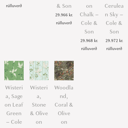
& Son
on
Cerulea
rúlluverð
Chalk –
n Sky –
29.966
kr.
Cole &
Cole &
rúlluverð
Son
Son
29.968
kr.
29.972
kr.
rúlluverð
rúlluverð
Wisteri
Wisteri
Woodla
a, Sage
a,
nd,
on Leaf
Stone
Coral &
Green
& Olive
Olive
– Cole
on
on