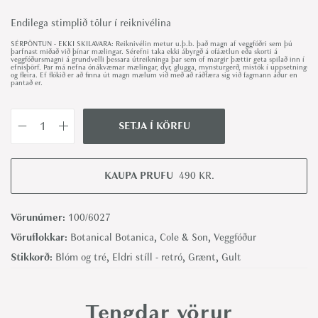
Endilega stimplið tölur í reiknivélina
SÉRPÖNTUN - EKKI SKILAVARA: Reiknivélin metur u.þ.b. það magn af veggfóðri sem þú
þarfnast miðað við þínar mælingar. Sérefni taka ekki ábyrgð á ofáætlun eða skorti á
veggfóðursmagni á grundvelli þessara útreikninga þar sem of margir þættir geta spilað inn í
efnisþörf. Þar má nefna ónákvæmar mælingar, dyr, glugga, mynsturgerð, mistök í uppsetningu
og fleira. Ef flókið er að finna út magn mælum við með að ráðfæra sig við fagmann áður en
pantað er.
SETJA Í KÖRFU
S
w
e
KAUPA PRUFU
490
KR.
e
t
Vörunúmer:
100/6027
P
Vöruflokkar:
Botanical Botanica
,
Cole & Son
,
Veggfóður
e
Stikkorð:
Blóm og tré
,
Eldri stíll - retró
,
Grænt
,
Gult
a
,
Tengdar vörur
Y