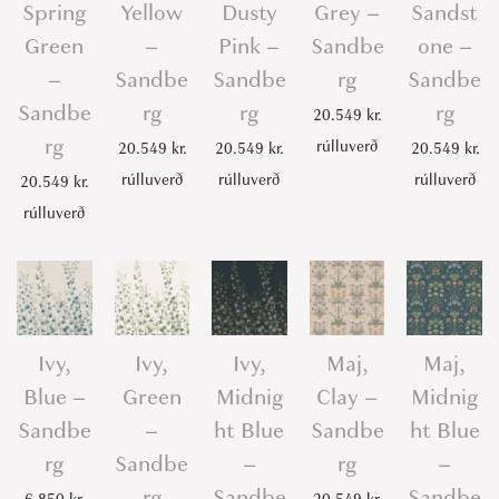
Spring
Yellow
Dusty
Grey –
Sandst
Green
–
Pink –
Sandbe
one –
–
Sandbe
Sandbe
rg
Sandbe
Sandbe
rg
rg
rg
20.549
kr.
rg
rúlluverð
20.549
kr.
20.549
kr.
20.549
kr.
rúlluverð
rúlluverð
rúlluverð
20.549
kr.
rúlluverð
Ivy,
Ivy,
Ivy,
Maj,
Maj,
Blue –
Green
Midnig
Clay –
Midnig
Sandbe
–
ht Blue
Sandbe
ht Blue
rg
Sandbe
–
rg
–
rg
Sandbe
Sandbe