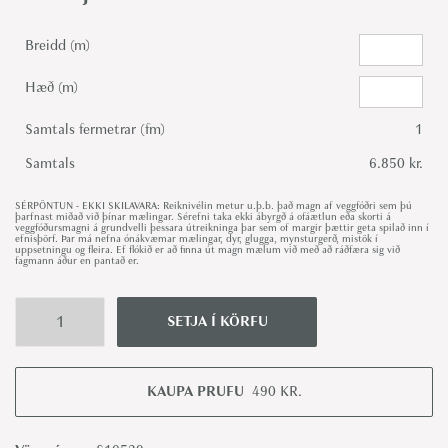
Breidd (m)
Hæð (m)
Samtals fermetrar (fm)
1
Samtals
6.850 kr.
SÉRPÖNTUN - EKKI SKILAVARA: Reiknivélin metur u.þ.b. það magn af veggfóðri sem þú
þarfnast miðað við þínar mælingar. Sérefni taka ekki ábyrgð á ofáætlun eða skorti á
veggfóðursmagni á grundvelli þessara útreikninga þar sem of margir þættir geta spilað inn í
efnisþörf. Þar má nefna ónákvæmar mælingar, dyr, glugga, mynsturgerð, mistök í
uppsetningu og fleira. Ef flókið er að finna út magn mælum við með að ráðfæra sig við
fagmann áður en pantað er.
SETJA Í KÖRFU
S
u
n
KAUPA PRUFU
490
KR.
f
l