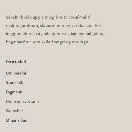
Sérefni bjóða upp á mjög breitt vöruúrval af
málningarefnum, skrautefnum og verkfærum. Við
leggjum áherslu á góða þjónustu, faglega ráðgjöf og
hágæðavörur sem skila árangri og endingu.
Fyrirtækið
Um Sérefni
Starfsfólk
Fagmenn
Umhverfisvottanir
Skilmálar
Mínar síður