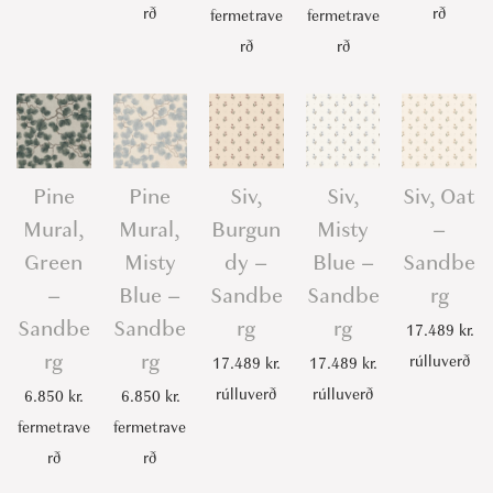
rð
rð
fermetrave
fermetrave
rð
rð
Pine
Pine
Siv,
Siv,
Siv, Oat
Mural,
Mural,
Burgun
Misty
–
Green
Misty
dy –
Blue –
Sandbe
–
Blue –
Sandbe
Sandbe
rg
Sandbe
Sandbe
rg
rg
17.489
kr.
rg
rg
rúlluverð
17.489
kr.
17.489
kr.
rúlluverð
rúlluverð
6.850
kr.
6.850
kr.
fermetrave
fermetrave
rð
rð