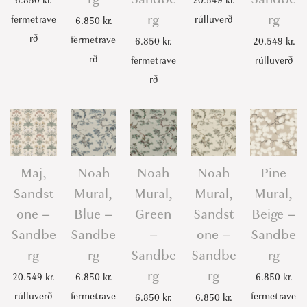
6.850
kr.
20.549
kr.
rg
rg
fermetrave
rúlluverð
6.850
kr.
rð
fermetrave
6.850
kr.
20.549
kr.
rð
fermetrave
rúlluverð
rð
Maj,
Noah
Noah
Noah
Pine
Sandst
Mural,
Mural,
Mural,
Mural,
one –
Blue –
Green
Sandst
Beige –
Sandbe
Sandbe
–
one –
Sandbe
rg
rg
Sandbe
Sandbe
rg
rg
rg
20.549
kr.
6.850
kr.
6.850
kr.
rúlluverð
fermetrave
fermetrave
6.850
kr.
6.850
kr.