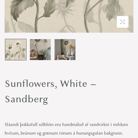
o
n
Sunflowers, White –
Sandberg
Sláandi þokkafull sólblóm eru handmáluð af vandvirkni í mildum
hvítum, brúnum og grænum tónum á hunangsgulan bakgrunn.