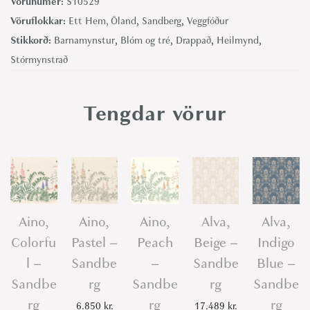
Vörunúmer:
S10529
o
Vöruflokkar:
Ett Hem, Öland
,
Sandberg
,
Veggfóður
w
Stikkorð:
Barnamynstur
,
Blóm og tré
,
Drappað
,
Heilmynd
,
e
Stórmynstrað
r
s
Tengdar vörur
,
W
h
i
t
e
Aino,
Aino,
Aino,
Alva,
Alva,
-
Colorfu
Pastel –
Peach
Beige –
Indigo
S
l –
Sandbe
–
Sandbe
Blue –
a
Sandbe
rg
Sandbe
rg
Sandbe
n
rg
rg
rg
6.850
kr.
17.489
kr.
d