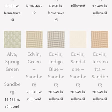
fermetrave
rúlluverð
6.850
kr.
6.850
kr.
17.489
kr.
b
rð
fermetrave
fermetrave
rúlluverð
e
rð
rð
r
g
q
u
a
Alva,
Edvin,
Edvin,
Edvin,
Edvin,
n
Spring
Green
Indigo
Sandst
Terraco
t
Green
–
Blue –
one –
tta –
i
–
Sandbe
Sandbe
Sandbe
Sandbe
t
Sandbe
rg
rg
rg
rg
y
rg
20.549
kr.
20.549
kr.
20.549
kr.
20.549
kr.
rúlluverð
rúlluverð
rúlluverð
rúlluverð
17.489
kr.
rúlluverð