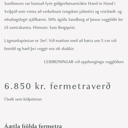
Sunflowers var hannað fyrir góðgerðarsamtökin Hand in Hand í
Svíþjóð sem vinna að verkefnum tengdum jafnrétti og vistfræði- og
efnahagslegri sjálfbærni. 50% ágóða Sandberg af þessu veggfóðri fer
til samtakanna. Hönnun: Sara Bergquist.
Lágmarkspöntun er 3m². Við mælum með að bæta um 5 cm við
breidd og hæð því veggir eru oft skakkir.
LEIÐBEININGAR við upphengingu veggfóðurs
6.850
kr.
fermetraverð
Í boði sem biðpöntun
Áætla fjölda fermetra