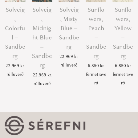
Solveig
Solveig
Solveig
Sunflo
Sunflo
,
,
, Misty
wers,
wers,
Colorfu
Midnig
Blue –
Peach
Yellow
l –
ht Blue
Sandbe
–
–
Sandbe
–
rg
Sandbe
Sandbe
rg
Sandbe
rg
rg
22.969
kr.
rg
rúlluverð
22.969
kr.
6.850
kr.
6.850
kr.
rúlluverð
fermetrave
fermetrave
22.969
kr.
rð
rð
rúlluverð