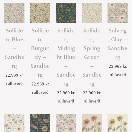
Sollide
Sollide
Sollide
Sollide
Solveig
n, Blue
n,
n,
n,
, Clay –
–
Burgun
Midnig
Spring
Sandbe
Sandbe
dy –
ht Blue
Green
rg
rg
Sandbe
–
–
22.969
kr.
rg
Sandbe
Sandbe
rúlluverð
22.969
kr.
rg
rg
rúlluverð
22.969
kr.
rúlluverð
22.969
kr.
22.969
kr.
rúlluverð
rúlluverð