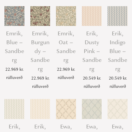
Emrik,
Emrik,
Emrik,
Erik,
Erik,
Blue –
Burgun
Oat –
Dusty
Indigo
Sandbe
dy –
Sandbe
Pink –
Blue –
rg
Sandbe
rg
Sandbe
Sandbe
rg
rg
rg
22.969
kr.
22.969
kr.
rúlluverð
rúlluverð
22.969
kr.
20.549
kr.
20.549
kr.
rúlluverð
rúlluverð
rúlluverð
Erik,
Erik,
Ewa,
Ewa,
Ewa,