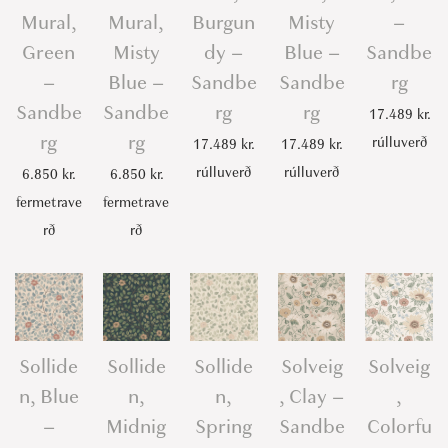
Mural,
Mural,
Burgun
Misty
–
Green
Misty
dy –
Blue –
Sandbe
–
Blue –
Sandbe
Sandbe
rg
Sandbe
Sandbe
rg
rg
17.489
kr.
rg
rg
rúlluverð
17.489
kr.
17.489
kr.
rúlluverð
rúlluverð
6.850
kr.
6.850
kr.
fermetrave
fermetrave
rð
rð
Sollide
Sollide
Sollide
Solveig
Solveig
n, Blue
n,
n,
, Clay –
,
–
Midnig
Spring
Sandbe
Colorfu