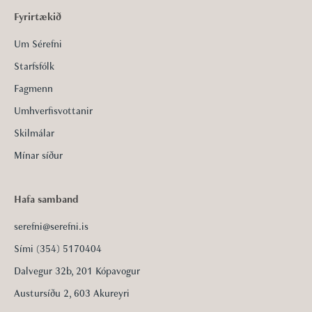
Fyrirtækið
Um Sérefni
Starfsfólk
Fagmenn
Umhverfisvottanir
Skilmálar
Mínar síður
Hafa samband
serefni@serefni.is
Sími (354) 5170404
Dalvegur 32b, 201 Kópavogur
Austursíðu 2, 603 Akureyri