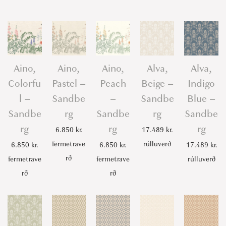
u
r
g
u
n
Aino,
Aino,
Aino,
Alva,
Alva,
d
Colorfu
Pastel –
Peach
Beige –
Indigo
y
l –
Sandbe
–
Sandbe
Blue –
-
Sandbe
rg
Sandbe
rg
Sandbe
S
rg
rg
rg
6.850
kr.
17.489
kr.
a
fermetrave
rúlluverð
6.850
kr.
6.850
kr.
17.489
kr.
n
rð
fermetrave
fermetrave
rúlluverð
d
rð
rð
b
e
r
g