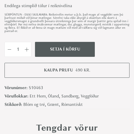
Endilega stimplið tölur í reiknivélina
SÉRPÖNTUN - EKKI SKILAVARA: Reiknivélin metur u.þ.b. það magn af veggfóðri sem þú
þarfnast miðað við þínar mælingar. Sérefni taka ekki ábyrgð á ofáætlun eða skorti á
veggfóðursmagni á grundvelli þessara útreikninga þar sem of margir þættir geta spilað inn í
efnisþörf. Þar má nefna ónákvæmar mælingar, dyr, glugga, mynsturgerð, mistök í uppsetningu
og fleira. Ef flókið er að finna út magn mælum við með að ráðfæra sig við fagmann áður en
pantað er.
SETJA Í KÖRFU
S
o
l
KAUPA PRUFU
490
KR.
l
i
Vörunúmer:
S10463
d
Vöruflokkar:
Ett Hem, Öland
,
Sandberg
,
Veggfóður
e
Stikkorð:
Blóm og tré
,
Grænt
,
Rómantískt
n
,
Tengdar vörur
B