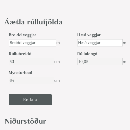
Áætla rúllufjölda
Breidd veggjar
Hæð veggjar
m
m
Rúllubreidd
Rúllulengd
cm
m
Mynsturhæð
cm
Niðurstöður