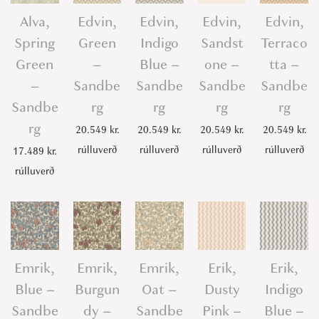
q
Alva,
Edvin,
Edvin,
Edvin,
Edvin,
u
Spring
Green
Indigo
Sandst
Terraco
a
Green
–
Blue –
one –
tta –
n
–
Sandbe
Sandbe
Sandbe
Sandbe
t
Sandbe
rg
rg
rg
rg
i
rg
t
20.549
kr.
20.549
kr.
20.549
kr.
20.549
kr.
y
rúlluverð
rúlluverð
rúlluverð
rúlluverð
17.489
kr.
rúlluverð
Emrik,
Emrik,
Emrik,
Erik,
Erik,
Blue –
Burgun
Oat –
Dusty
Indigo
Sandbe
dy –
Sandbe
Pink –
Blue –