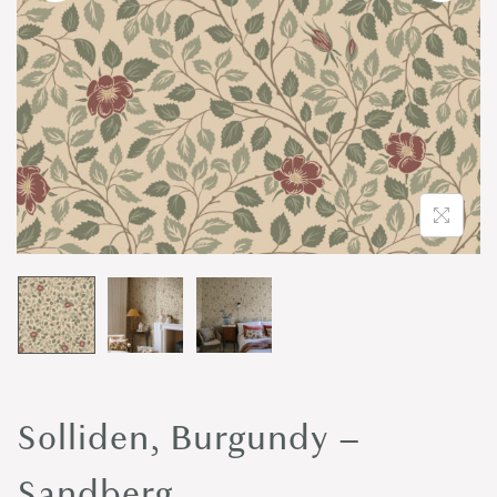
o
n
Solliden, Burgundy –
Sandberg