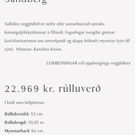
Solliden veggfóðrið er nefnt eftir sumarbústað sænsku
konungsfjölskyldunnar á Ölandi. Fagurlegar sveigðar greinar
kastalarósarinnar eru umvefjandi og skapa friðsælt mynstur fyrir öll
rými. Hönnun: Karolina Kroon.
LEIÐBEININGAR við upphengingu veggfóðurs
rúlluverð
22.969
kr.
Í boði sem biðpöntun
Rúllubreidd:
53 cm
Rúllulengd:
10,05 m
Mynsturhæð:
64 cm