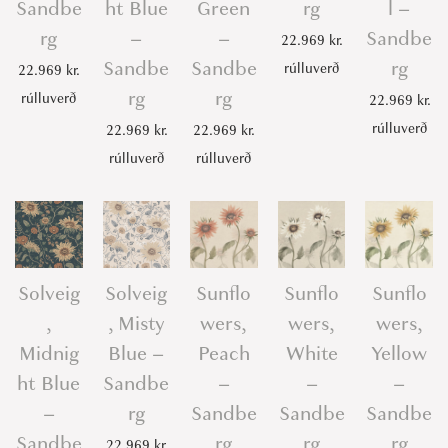
Sandbe
ht Blue
Green
rg
l –
rg
–
–
Sandbe
22.969
kr.
Sandbe
Sandbe
rg
rúlluverð
22.969
kr.
rg
rg
rúlluverð
22.969
kr.
rúlluverð
22.969
kr.
22.969
kr.
rúlluverð
rúlluverð
Solveig
Solveig
Sunflo
Sunflo
Sunflo
,
, Misty
wers,
wers,
wers,
Midnig
Blue –
Peach
White
Yellow
ht Blue
Sandbe
–
–
–
–
rg
Sandbe
Sandbe
Sandbe
Sandbe
rg
rg
rg
22.969
kr.