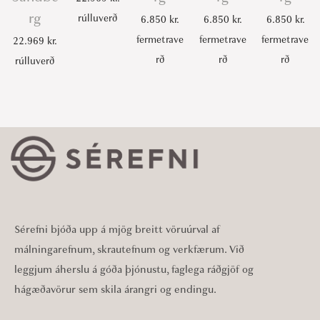
rg
rúlluverð
6.850
kr.
6.850
kr.
6.850
kr.
fermetrave
fermetrave
fermetrave
22.969
kr.
rð
rð
rð
rúlluverð
Sérefni bjóða upp á mjög breitt vöruúrval af
málningarefnum, skrautefnum og verkfærum. Við
leggjum áherslu á góða þjónustu, faglega ráðgjöf og
hágæðavörur sem skila árangri og endingu.