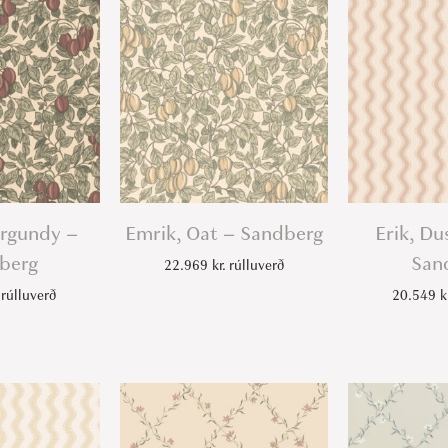
urgundy –
Emrik, Oat – Sandberg
Erik, Du
berg
San
22.969
kr.
rúlluverð
rúlluverð
20.549
k