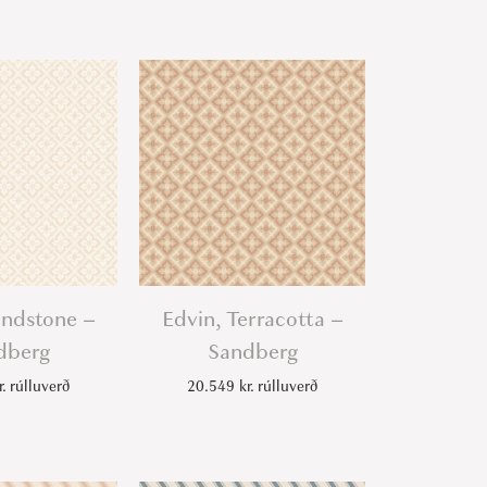
andstone –
Edvin, Terracotta –
dberg
Sandberg
r.
rúlluverð
20.549
kr.
rúlluverð