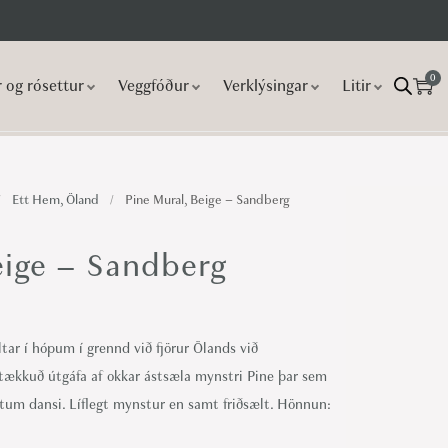
0
r og rósettur
Veggfóður
Verklýsingar
Litir
/
Ett Hem, Öland
/
Pine Mural, Beige – Sandberg
eige – Sandberg
tar í hópum í grennd við fjörur Ölands við
stækkuð útgáfa af okkar ástsæla mynstri Pine þar sem
éttum dansi. Líflegt mynstur en samt friðsælt. Hönnun: