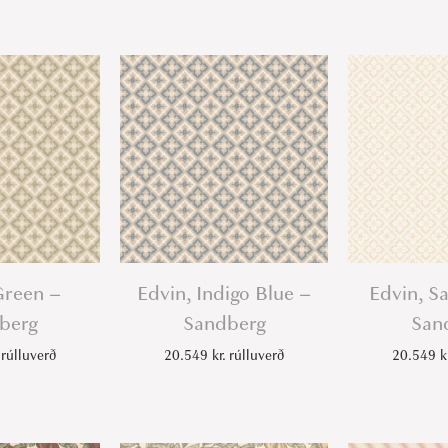
u
a
n
t
i
t
y
Green –
Edvin, Indigo Blue –
Edvin, S
berg
Sandberg
San
rúlluverð
20.549
kr.
rúlluverð
20.549
k