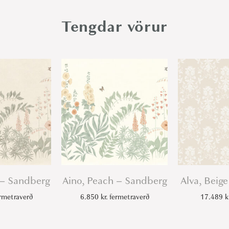
,
B
Tengdar vörur
e
i
g
e
-
S
a
n
d
b
e
l – Sandberg
Aino, Peach – Sandberg
Alva, Beig
r
rmetraverð
6.850
kr.
fermetraverð
17.489
k
g
q