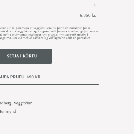
1
6.850 kr.
ur u.þ.b. það magn af veggfóðri sem þú þarfnast miðað við þínar
 eða skorti á veggfóðursmagni á grundvelli þessara útreikninga þar sem of
r má nefna ónákvæmar mælingar, dyr, glugga, mynsturgerð, mistök í
út magn mælum við með að ráðfæra sig við fagmann áður en pantað er.
SETJA Í KÖRFU
AUPA PRUFU
490
KR.
ndberg
,
Veggfóður
Heilmynd