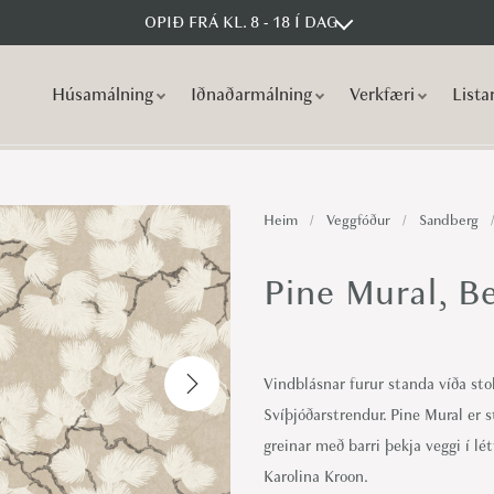
OPIÐ FRÁ KL. 8 - 18 Í DAG
Húsamálning
Iðnaðarmálning
Verkfæri
Lista
S
S
k
k
i
i
p
p
Heim
/
Veggfóður
/
Sandberg
t
t
o
o
Pine Mural, B
n
c
a
o
v
n
Vindblásnar furur standa víða stol
i
t
Svíþjóðarstrendur. Pine Mural er 
g
e
greinar með barri þekja veggi í l
a
n
Karolina Kroon.
t
t