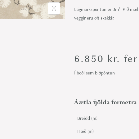
i
Lágmarkspöntun er 3m². Við mæl
o
veggir eru oft skakkir.
n
6.850
kr.
fer
Í boði sem biðpöntun
Áætla fjölda fermetra
Breidd (m)
Hæð (m)