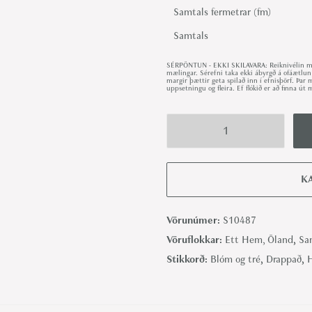
Samtals fermetrar (fm)
Samtals
SÉRPÖNTUN - EKKI SKILAVARA: Reiknivélin met
mælingar. Sérefni taka ekki ábyrgð á ofáætlun
margir þættir geta spilað inn í efnisþörf. Þa
uppsetningu og fleira. Ef flókið er að finna 
P
i
n
K
e
M
Vörunúmer:
S10487
u
Vöruflokkar:
Ett Hem, Öland
,
Sa
r
Stikkorð:
Blóm og tré
,
Drappað
,
a
l