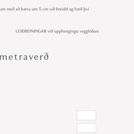
um með að bæta um 5 cm við breidd og hæð því
LEIÐBEININGAR við upphengingu veggfóðurs
metraverð