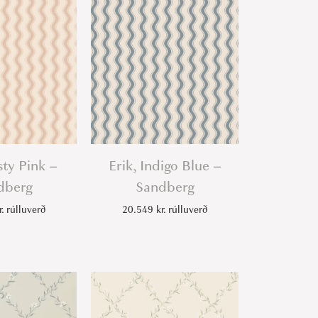
sty Pink –
Erik, Indigo Blue –
dberg
Sandberg
r.
rúlluverð
20.549
kr.
rúlluverð