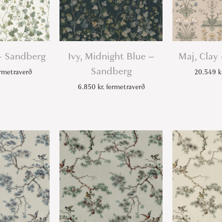
 – Sandberg
Ivy, Midnight Blue –
Maj, Clay
Sandberg
rmetraverð
20.549
k
6.850
kr.
fermetraverð