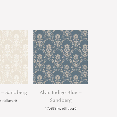
e – Sandberg
Alva, Indigo Blue –
Sandberg
r.
rúlluverð
17.489
kr.
rúlluverð