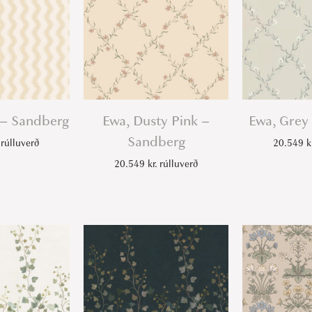
w – Sandberg
Ewa, Dusty Pink –
Ewa, Grey
Sandberg
rúlluverð
20.549
k
20.549
kr.
rúlluverð