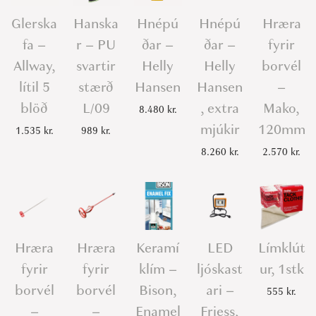
Glerska
Hanska
Hnépú
Hnépú
Hræra
fa –
r – PU
ðar –
ðar –
fyrir
Allway,
svartir
Helly
Helly
borvél
lítil 5
stærð
Hansen
Hansen
–
blöð
L/09
, extra
Mako,
8.480
kr.
mjúkir
120mm
1.535
kr.
989
kr.
8.260
kr.
2.570
kr.
Hræra
Hræra
Keramí
LED
Límklút
fyrir
fyrir
klím –
ljóskast
ur, 1stk
borvél
borvél
Bison,
ari –
555
kr.
–
–
Enamel
Friess,