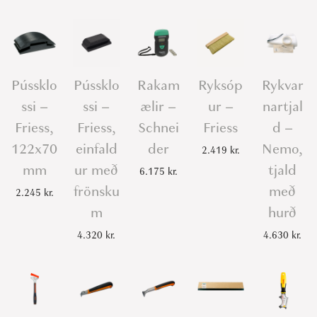
Pússklo
Pússklo
Rakam
Ryksóp
Rykvar
ssi –
ssi –
ælir –
ur –
nartjal
Friess,
Friess,
Schnei
Friess
d –
122x70
einfald
der
Nemo,
2.419
kr.
mm
ur með
tjald
6.175
kr.
frönsku
með
2.245
kr.
m
hurð
4.320
kr.
4.630
kr.