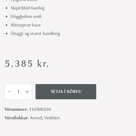
Skiptiblöð fáanleg
Höggþolinn endi
Álsteyptur haus
Öruggt og stamt handfang
5.385
kr.
SETJA Í KÖRFU
K
a
Vörunúmer:
144900240
r
Vöruflokkar:
Annað
,
Verkfæri
b
í