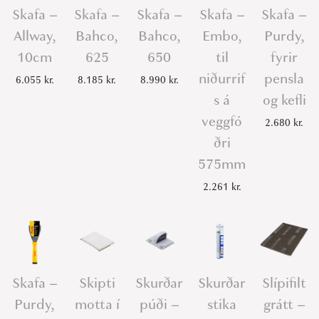
Skafa –
Skafa –
Skafa –
Skafa –
Skafa –
Allway,
Bahco,
Bahco,
Embo,
Purdy,
10cm
625
650
til
fyrir
niðurrif
pensla
6.055
kr.
8.185
kr.
8.990
kr.
s á
og kefli
veggfó
2.680
kr.
ðri
575mm
2.261
kr.
Skafa –
Skipti
Skurðar
Skurðar
Slípifilt
Purdy,
motta í
púði –
stika
grátt –