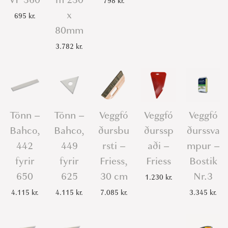
798
kr.
x
695
kr.
80mm
3.782
kr.
Tönn –
Tönn –
Veggfó
Veggfó
Veggfó
Bahco,
Bahco,
ðursbu
ðurssp
ðurssva
442
449
rsti –
aði –
mpur –
fyrir
fyrir
Friess,
Friess
Bostik
650
625
30 cm
Nr.3
1.230
kr.
4.115
kr.
4.115
kr.
7.085
kr.
3.345
kr.