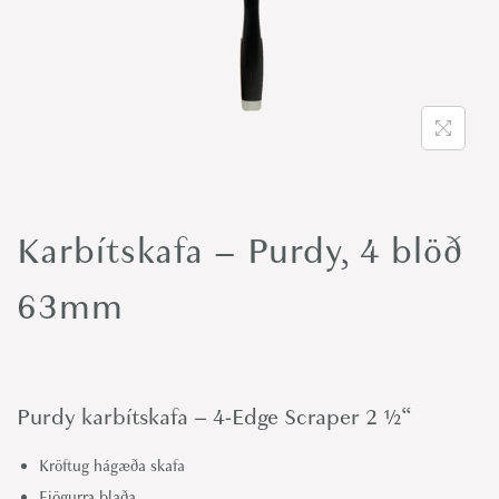
o
n
Karbítskafa – Purdy, 4 blöð
63mm
Purdy karbítskafa – 4-Edge Scraper 2 ½“
Kröftug hágæða skafa
Fjögurra blaða