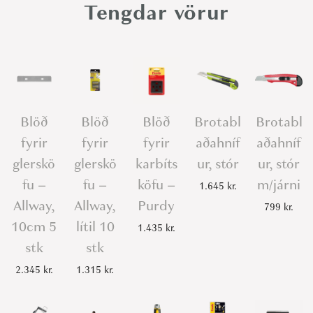
t
Tengdar vörur
s
k
a
f
a
Blöð
Blöð
Blöð
Brotabl
Brotabl
-
fyrir
fyrir
fyrir
aðahníf
aðahníf
P
u
glerskö
glerskö
karbíts
ur, stór
ur, stór
r
fu –
fu –
köfu –
m/járni
1.645
kr.
d
Allway,
Allway,
Purdy
799
kr.
y
10cm 5
lítil 10
1.435
kr.
,
stk
stk
4
2.345
kr.
1.315
kr.
b
l