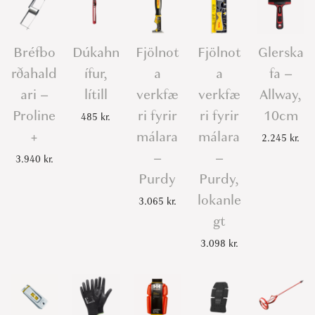
ö
ð
6
Bréfbo
Dúkahn
Fjölnot
Fjölnot
Glerska
3
rðahald
ífur,
a
a
fa –
m
ari –
lítill
verkfæ
verkfæ
Allway,
m
Proline
ri fyrir
ri fyrir
10cm
485
kr.
q
+
málara
málara
2.245
kr.
u
–
–
3.940
kr.
a
Purdy
Purdy,
n
lokanle
3.065
kr.
t
gt
i
t
3.098
kr.
y