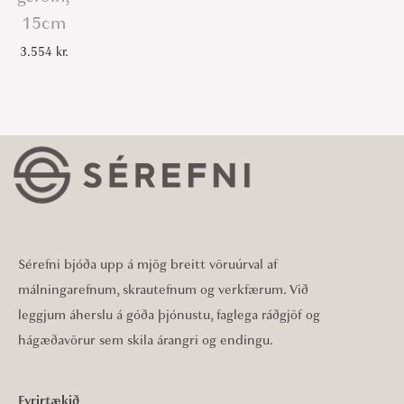
15cm
3.554
kr.
Sérefni bjóða upp á mjög breitt vöruúrval af
málningarefnum, skrautefnum og verkfærum. Við
leggjum áherslu á góða þjónustu, faglega ráðgjöf og
hágæðavörur sem skila árangri og endingu.
Fyrirtækið