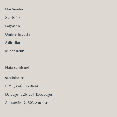
Um Sérefni
Starfsfólk
Fagmenn
Umhverfisvottanir
Skilmálar
Mínar síður
Hafa samband
serefni@serefni.is
Sími (354) 5170404
Dalvegur 32b, 201 Kópavogur
Austursíðu 2, 603 Akureyri