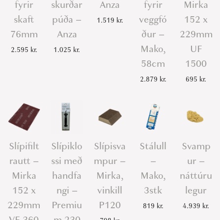
fyrir
skurðar
Anza
fyrir
Mirka
skaft
púða –
veggfó
152 x
1.519
kr.
76mm
Anza
ður –
229mm
Mako,
UF
2.595
kr.
1.025
kr.
58cm
1500
2.879
kr.
695
kr.
Slípifilt
Slípiklo
Slípisva
Stálull
Svamp
rautt –
ssi með
mpur –
–
ur –
Mirka
handfa
Mirka,
Mako,
náttúru
152 x
ngi –
vinkill
3stk
legur
229mm
Premiu
P120
819
kr.
4.939
kr.
VF 360
m 230