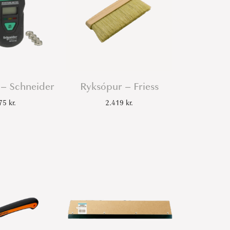
– Schneider
Ryksópur – Friess
175
kr.
2.419
kr.