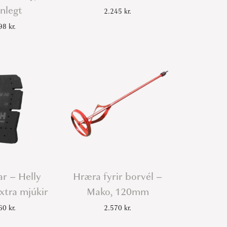
nlegt
2.245
kr.
098
kr.
r – Helly
Hræra fyrir borvél –
xtra mjúkir
Mako, 120mm
260
kr.
2.570
kr.