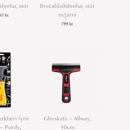
hnífur, stór
Brotablaðahnífur, stór
m/járni
645
kr.
799
kr.
rkfæri fyrir
Glerskafa – Allway,
– Purdy,
10cm