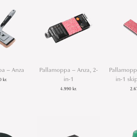
pa – Anza
Pallamoppa – Anza, 2-
Pallamoppa
in-1
in-1 sk
80
kr.
4.990
kr.
2.