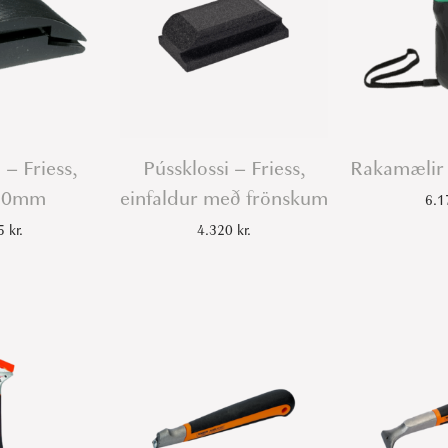
 – Friess,
Pússklossi – Friess,
Rakamælir 
70mm
einfaldur með frönskum
6.
45
kr.
4.320
kr.