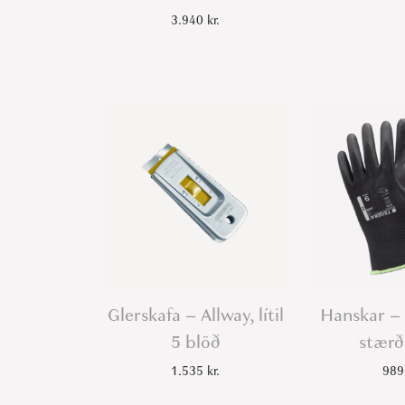
3.940
kr.
Glerskafa – Allway, lítil
Hanskar – 
5 blöð
stærð
1.535
kr.
98