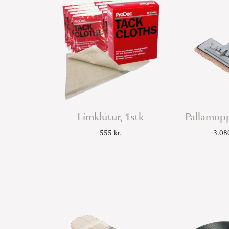
Límklútur, 1stk
Pallamop
555
kr.
3.0