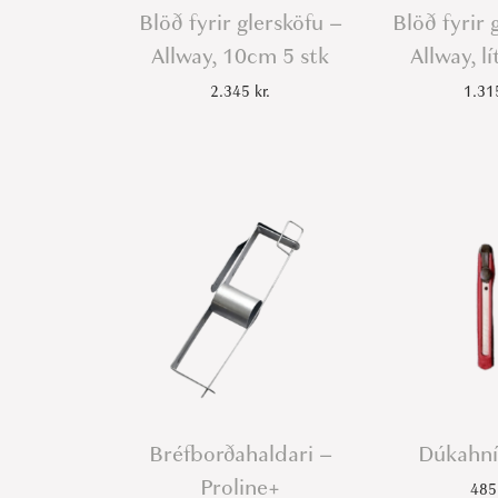
Blöð fyrir glersköfu –
Blöð fyrir 
Allway, 10cm 5 stk
Allway, lí
2.345
kr.
1.3
Bréfborðahaldari –
Dúkahnífu
Proline+
48