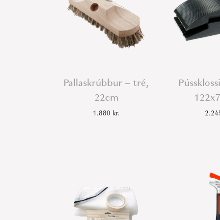
Pallaskrúbbur – tré,
Pússklossi
22cm
122x
1.880
kr.
2.2