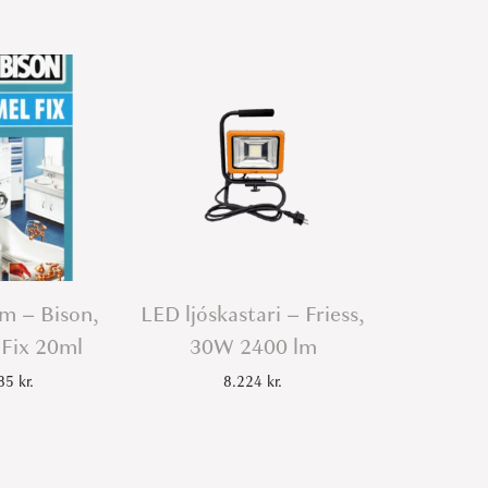
m – Bison,
LED ljóskastari – Friess,
Fix 20ml
30W 2400 lm
585
kr.
8.224
kr.