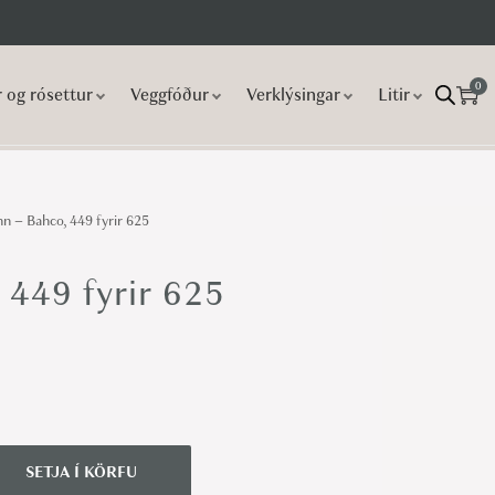
0
r og rósettur
Veggfóður
Verklýsingar
Litir
n – Bahco, 449 fyrir 625
 449 fyrir 625
SETJA Í KÖRFU