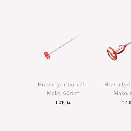
Hræra fyrir borvél –
Hræra fyri
Mako, 60mm
Mako,
1.010
kr.
1.4