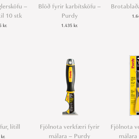
glersköfu –
Blöð fyrir karbítsköfu –
Brotablaða
til 10 stk
Purdy
1.
15
kr.
1.435
kr.
r, lítill
Fjölnota verkfæri fyrir
Fjölnota ve
málara – Purdy
málara 
5
kr.