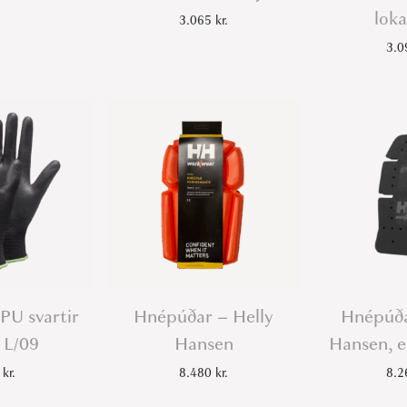
loka
3.065
kr.
3.
PU svartir
Hnépúðar – Helly
Hnépúða
 L/09
Hansen
Hansen, e
9
kr.
8.480
kr.
8.