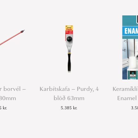
r borvél –
Karbítskafa – Purdy, 4
Keramíklí
 80mm
blöð 63mm
Enamel 
35
kr.
5.385
kr.
3.