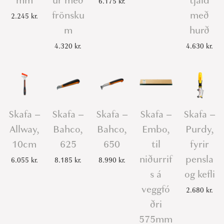
mm
ur með
tjald
6.175
kr.
frönsku
með
2.245
kr.
m
hurð
4.320
kr.
4.630
kr.
Skafa –
Skafa –
Skafa –
Skafa –
Skafa –
Allway,
Bahco,
Bahco,
Embo,
Purdy,
10cm
625
650
til
fyrir
niðurrif
pensla
6.055
kr.
8.185
kr.
8.990
kr.
s á
og kefli
veggfó
2.680
kr.
ðri
575mm