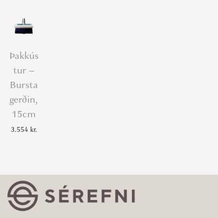
Þakkús
tur –
Bursta
gerðin,
15cm
3.554
kr.