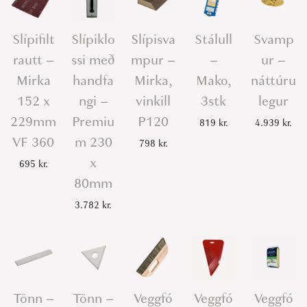
Slípifilt
Slípiklo
Slípisva
Stálull
Svamp
rautt –
ssi með
mpur –
–
ur –
Mirka
handfa
Mirka,
Mako,
náttúru
152 x
ngi –
vinkill
3stk
legur
229mm
Premiu
P120
819
kr.
4.939
kr.
VF 360
m 230
798
kr.
x
695
kr.
80mm
3.782
kr.
Tönn –
Tönn –
Veggfó
Veggfó
Veggfó