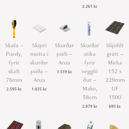
2.261
kr.
Skafa –
Skipti
Skurðar
Skurðar
Slípifilt
Purdy,
motta í
púði –
stika
grátt –
fyrir
skurðar
Anza
fyrir
Mirka
skaft
púða –
veggfó
152 x
1.519
kr.
76mm
Anza
ður –
229mm
Mako,
UF
2.595
kr.
1.025
kr.
58cm
1500
2.879
kr.
695
kr.