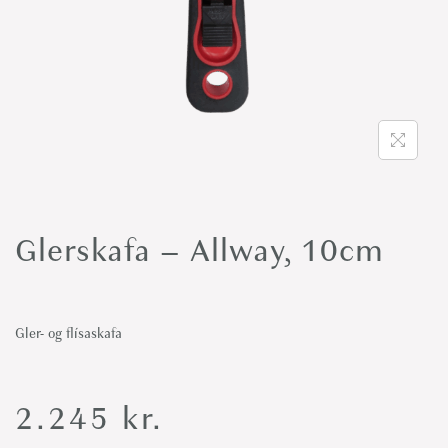
o
n
Glerskafa – Allway, 10cm
Gler- og flísaskafa
2.245
kr.