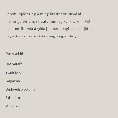
Sérefni bjóða upp á mjög breitt vöruúrval af
málningarefnum, skrautefnum og verkfærum. Við
leggjum áherslu á góða þjónustu, faglega ráðgjöf og
hágæðavörur sem skila árangri og endingu.
Fyrirtækið
Um Sérefni
Starfsfólk
Fagmenn
Umhverfisvottanir
Skilmálar
Mínar síður