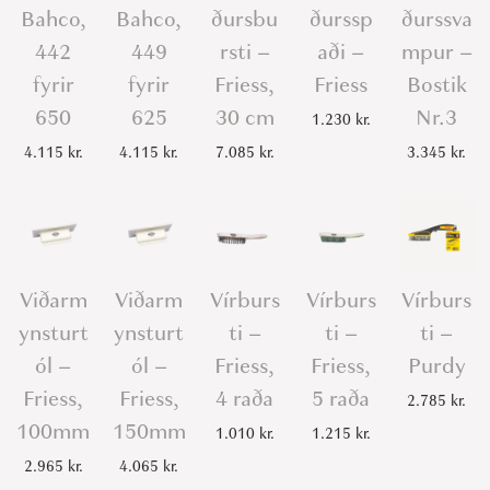
Bahco,
Bahco,
ðursbu
ðurssp
ðurssva
442
449
rsti –
aði –
mpur –
fyrir
fyrir
Friess,
Friess
Bostik
650
625
30 cm
Nr.3
1.230
kr.
4.115
kr.
4.115
kr.
7.085
kr.
3.345
kr.
Viðarm
Viðarm
Vírburs
Vírburs
Vírburs
ynsturt
ynsturt
ti –
ti –
ti –
ól –
ól –
Friess,
Friess,
Purdy
Friess,
Friess,
4 raða
5 raða
2.785
kr.
100mm
150mm
1.010
kr.
1.215
kr.
2.965
kr.
4.065
kr.