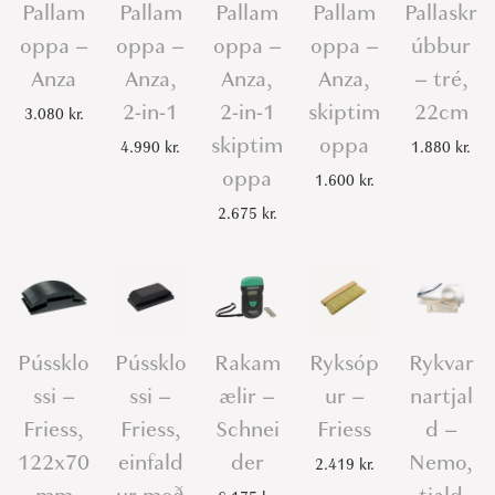
Pallam
Pallam
Pallam
Pallam
Pallaskr
oppa –
oppa –
oppa –
oppa –
úbbur
Anza
Anza,
Anza,
Anza,
– tré,
2-in-1
2-in-1
skiptim
22cm
3.080
kr.
skiptim
oppa
4.990
kr.
1.880
kr.
oppa
1.600
kr.
2.675
kr.
Pússklo
Pússklo
Rakam
Ryksóp
Rykvar
ssi –
ssi –
ælir –
ur –
nartjal
Friess,
Friess,
Schnei
Friess
d –
122x70
einfald
der
Nemo,
2.419
kr.