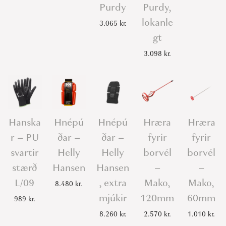
Purdy
Purdy,
lokanle
3.065
kr.
gt
3.098
kr.
Hanska
Hnépú
Hnépú
Hræra
Hræra
r – PU
ðar –
ðar –
fyrir
fyrir
svartir
Helly
Helly
borvél
borvél
stærð
Hansen
Hansen
–
–
L/09
, extra
Mako,
Mako,
8.480
kr.
mjúkir
120mm
60mm
989
kr.
8.260
kr.
2.570
kr.
1.010
kr.