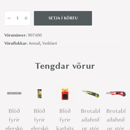
SETJA Í KÖRFU
G
l
Vörunúmer:
907400
e
Vöruflokkar:
Annað
,
Verkfæri
r
s
k
Tengdar vörur
a
f
a
-
A
Blöð
Blöð
Blöð
Brotabl
Brotabl
l
fyrir
fyrir
fyrir
aðahníf
aðahníf
l
w
glerskö
glerskö
karbíts
ur, stór
ur, stór