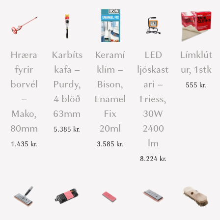
Hræra
Karbíts
Keramí
LED
Límklút
fyrir
kafa –
klím –
ljóskast
ur, 1stk
borvél
Purdy,
Bison,
ari –
555
kr.
–
4 blöð
Enamel
Friess,
Mako,
63mm
Fix
30W
80mm
20ml
2400
5.385
kr.
lm
1.435
kr.
3.585
kr.
8.224
kr.