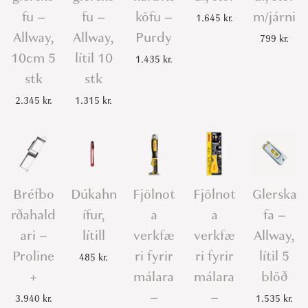
a
fu –
fu –
köfu –
m/járni
1.645
kr.
y
Allway,
Allway,
Purdy
799
kr.
,
10cm 5
lítil 10
1.435
kr.
1
stk
stk
0
2.345
kr.
1.315
kr.
c
m
q
u
a
Bréfbo
Dúkahn
Fjölnot
Fjölnot
Glerska
n
rðahald
ífur,
a
a
fa –
t
ari –
lítill
verkfæ
verkfæ
Allway,
i
Proline
ri fyrir
ri fyrir
lítil 5
485
kr.
t
+
málara
málara
blöð
y
–
–
3.940
kr.
1.535
kr.