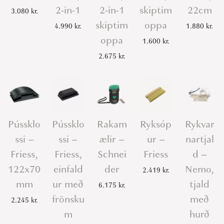
2-in-1
2-in-1
skiptim
22cm
3.080
kr.
skiptim
oppa
4.990
kr.
1.880
kr.
oppa
1.600
kr.
2.675
kr.
Pússklo
Pússklo
Rakam
Ryksóp
Rykvar
ssi –
ssi –
ælir –
ur –
nartjal
Friess,
Friess,
Schnei
Friess
d –
122x70
einfald
der
Nemo,
2.419
kr.
mm
ur með
tjald
6.175
kr.
frönsku
með
2.245
kr.
m
hurð