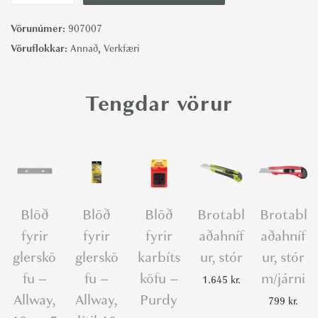
l
Vörunúmer:
907007
e
Vöruflokkar:
Annað
,
Verkfæri
r
s
k
Tengdar vörur
a
f
a
-
A
Blöð
Blöð
Blöð
Brotabl
Brotabl
l
fyrir
fyrir
fyrir
aðahníf
aðahníf
l
w
glerskö
glerskö
karbíts
ur, stór
ur, stór
a
fu –
fu –
köfu –
m/járni
1.645
kr.
y
Allway,
Allway,
Purdy
799
kr.
,