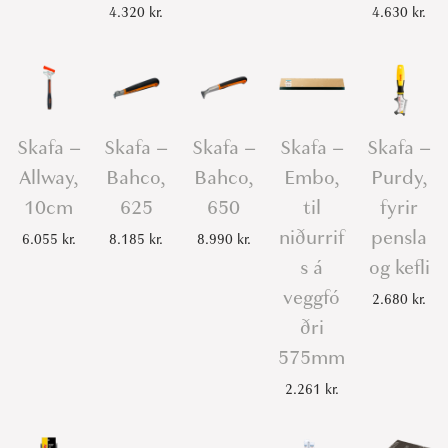
4.320
kr.
4.630
kr.
Skafa –
Skafa –
Skafa –
Skafa –
Skafa –
Allway,
Bahco,
Bahco,
Embo,
Purdy,
10cm
625
650
til
fyrir
niðurrif
pensla
6.055
kr.
8.185
kr.
8.990
kr.
s á
og kefli
veggfó
2.680
kr.
ðri
575mm
2.261
kr.