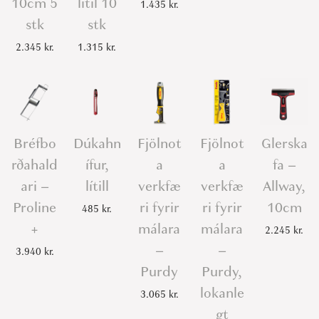
10cm 5
lítil 10
1.435
kr.
l
stk
stk
í
2.345
kr.
1.315
kr.
t
i
l
5
b
Bréfbo
Dúkahn
Fjölnot
Fjölnot
Glerska
l
rðahald
ífur,
a
a
fa –
ö
ari –
lítill
verkfæ
verkfæ
Allway,
ð
Proline
ri fyrir
ri fyrir
10cm
485
kr.
q
+
málara
málara
2.245
kr.
u
–
–
3.940
kr.
a
Purdy
Purdy,
n
lokanle
3.065
kr.
t
gt
i