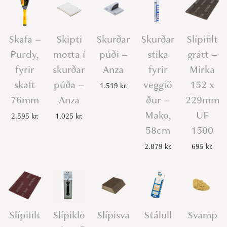
Skafa –
Skipti
Skurðar
Skurðar
Slípifilt
Purdy,
motta í
púði –
stika
grátt –
fyrir
skurðar
Anza
fyrir
Mirka
skaft
púða –
veggfó
152 x
1.519
kr.
76mm
Anza
ður –
229mm
Mako,
UF
2.595
kr.
1.025
kr.
58cm
1500
2.879
kr.
695
kr.
Slípifilt
Slípiklo
Slípisva
Stálull
Svamp