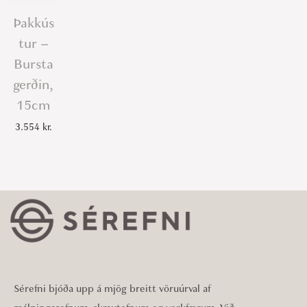
Þakkús
tur –
Bursta
gerðin,
15cm
3.554
kr.
Sérefni bjóða upp á mjög breitt vöruúrval af