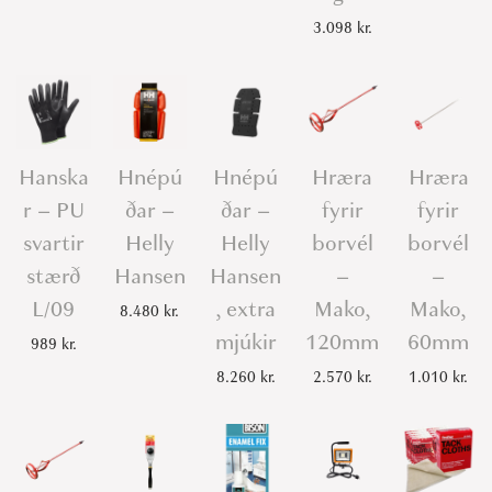
t
3.098
kr.
y
Hanska
Hnépú
Hnépú
Hræra
Hræra
r – PU
ðar –
ðar –
fyrir
fyrir
svartir
Helly
Helly
borvél
borvél
stærð
Hansen
Hansen
–
–
L/09
, extra
Mako,
Mako,
8.480
kr.
mjúkir
120mm
60mm
989
kr.
8.260
kr.
2.570
kr.
1.010
kr.