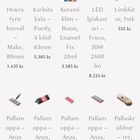
Hræra
Karbíts
Keramí
LED
Límklút
fyrir
kafa –
klím –
ljóskast
ur, 1stk
borvél
Purdy,
Bison,
ari –
555
kr.
–
4 blöð
Enamel
Friess,
Mako,
63mm
Fix
30W
80mm
20ml
2400
5.385
kr.
lm
1.435
kr.
3.585
kr.
8.224
kr.
Pallam
Pallam
Pallam
Pallam
Pallaskr
oppa –
oppa –
oppa –
oppa –
úbbur
Anza
Anza,
Anza,
Anza,
– tré,