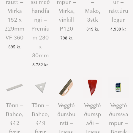
rautt –
ssi með
mpur –
–
ur –
Mirka
handfa
Mirka,
Mako,
náttúru
152 x
ngi –
vinkill
3stk
legur
229mm
Premiu
P120
819
kr.
4.939
kr.
VF 360
m 230
798
kr.
x
695
kr.
80mm
3.782
kr.
Tönn –
Tönn –
Veggfó
Veggfó
Veggfó
Bahco,
Bahco,
ðursbu
ðurssp
ðurssva
442
449
rsti –
aði –
mpur –
fyrir
fyrir
Friess,
Friess
Bostik