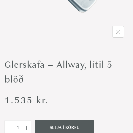
o
n
Glerskafa – Allway, lítil 5
blöð
1.535
kr.
SETJA Í KÖRFU
G