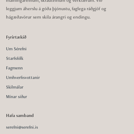
málningarefnum, skrautefnum og verkfærum. Við
leggjum áherslu á góða þjónustu, faglega ráðgjöf og
hágæðavörur sem skila árangri og endingu.
Fyrirtækið
Um Sérefni
Starfsfólk
Fagmenn
Umhverfisvottanir
Skilmálar
Mínar síður
Hafa samband
serefni@serefni.is