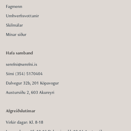
Fagmenn
Umhverfisvottanir
Skilmálar
Mínar síður
Hafa samband
serefni@serefni.is
Sími (354) 5170404
Dalvegur 32b, 201 Kópavogur
Austursíðu 2, 603 Akureyri
Afgreiðslutímar
Virkir dagar: Kl. 8-18