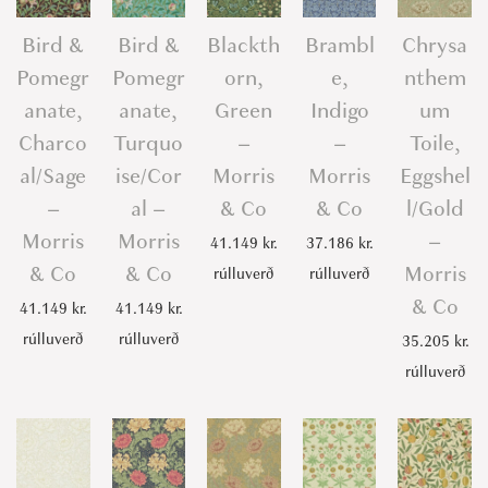
s
Bird &
Bird &
Blackth
Brambl
Chrysa
&
Pomegr
Pomegr
orn,
e,
nthem
C
anate,
anate,
Green
Indigo
um
o
q
Charco
Turquo
–
–
Toile,
u
al/Sage
ise/Cor
Morris
Morris
Eggshel
a
–
al –
& Co
& Co
l/Gold
n
Morris
Morris
–
41.149
kr.
37.186
kr.
t
& Co
& Co
Morris
rúlluverð
rúlluverð
i
& Co
41.149
kr.
41.149
kr.
t
rúlluverð
rúlluverð
35.205
kr.
y
rúlluverð