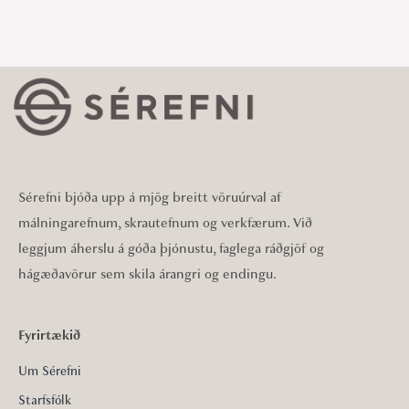
Sérefni bjóða upp á mjög breitt vöruúrval af
málningarefnum, skrautefnum og verkfærum. Við
leggjum áherslu á góða þjónustu, faglega ráðgjöf og
hágæðavörur sem skila árangri og endingu.
Fyrirtækið
Um Sérefni
Starfsfólk