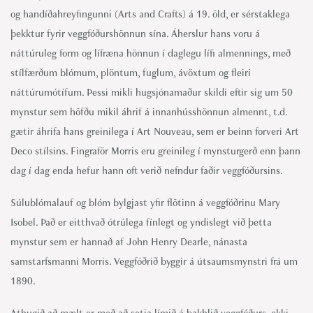
og handíðahreyfingunni (Arts and Crafts) á 19. öld, er sérstaklega
þekktur fyrir veggfóðurshönnun sína. Áherslur hans voru á
náttúruleg form og lífræna hönnun í daglegu lífi almennings, með
stílfærðum blómum, plöntum, fuglum, ávöxtum og fleiri
náttúrumótífum. Þessi mikli hugsjónamaður skildi eftir sig um 50
mynstur sem höfðu mikil áhrif á innanhússhönnun almennt, t.d.
gætir áhrifa hans greinilega í Art Nouveau, sem er beinn forveri Art
Deco stílsins. Fingraför Morris eru greinileg í mynsturgerð enn þann
dag í dag enda hefur hann oft verið nefndur faðir veggfóðursins.
Súlublómalauf og blóm bylgjast yfir flötinn á veggfóðrinu Mary
Isobel. Það er eitthvað ótrúlega fínlegt og yndislegt við þetta
mynstur sem er hannað af John Henry Dearle, nánasta
samstarfsmanni Morris. Veggfóðrið byggir á útsaumsmynstri frá um
1890.