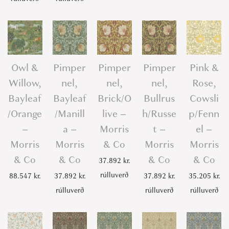
Owl &
Pimper
Pimper
Pimper
Pink &
Willow,
nel,
nel,
nel,
Rose,
Bayleaf
Bayleaf
Brick/O
Bullrus
Cowsli
/Orange
/Manill
live –
h/Russe
p/Fenn
–
a –
Morris
t –
el –
Morris
Morris
& Co
Morris
Morris
& Co
& Co
& Co
& Co
37.892
kr.
rúlluverð
88.547
kr.
37.892
kr.
37.892
kr.
35.205
kr.
rúlluverð
rúlluverð
rúlluverð