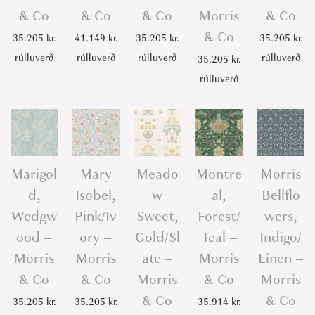
& Co
& Co
& Co
Morris
& Co
& Co
35.205
kr.
41.149
kr.
35.205
kr.
35.205
kr.
rúlluverð
rúlluverð
rúlluverð
rúlluverð
35.205
kr.
rúlluverð
Marigol
Mary
Meado
Montre
Morris
d,
Isobel,
w
al,
Bellflo
Wedgw
Pink/Iv
Sweet,
Forest/
wers,
ood –
ory –
Gold/Sl
Teal –
Indigo/
Morris
Morris
ate –
Morris
Linen –
& Co
& Co
Morris
& Co
Morris
& Co
& Co
35.205
kr.
35.205
kr.
35.914
kr.