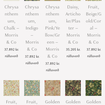
Chrysa
Chrysa
Chrysa
Daisy,
Fruit,
nthem
nthem
nthem
Articho
Beige/G
um,
um,
um,
ke/Plas
old/Cor
Chalk –
Indigo
Pink/Ye
ter –
al –
Morris
–
llow/Gr
Morris
Morris
& Co
Morris
een –
& Co
& Co
& Co
Morris
37.892
kr.
35.205
kr.
37.892
kr.
& Co
rúlluverð
rúlluverð
rúlluverð
37.892
kr.
rúlluverð
37.892
kr.
rúlluverð
Fruit,
Fruit,
Golden
Golden
Golden