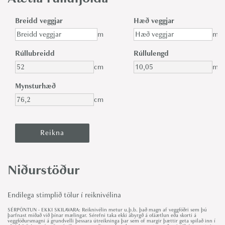
Breidd veggjar
Hæð veggjar
m
m
Rúllubreidd
Rúllulengd
cm
m
Mynsturhæð
cm
Niðurstöður
Endilega stimplið tölur í reiknivélina
SÉRPÖNTUN - EKKI SKILAVARA: Reiknivélin metur u.þ.b. það magn af veggfóðri sem þú
þarfnast miðað við þínar mælingar. Sérefni taka ekki ábyrgð á ofáætlun eða skorti á
veggfóðursmagni á grundvelli þessara útreikninga þar sem of margir þættir geta spilað inn í