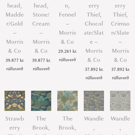
head,
head,
n,
erry
erry
Madde
Stone/
Fennel
Thief,
Thief,
r/Gold
Cream
–
Chocol
Crimso
–
–
Morris
ate/Slat
n/Slate
Morris
Morris
& Co
e –
–
& Co
& Co
Morris
Morris
29.261
kr.
& Co
& Co
rúlluverð
39.877
kr.
39.877
kr.
rúlluverð
rúlluverð
37.892
kr.
37.892
kr.
rúlluverð
rúlluverð
Strawb
The
The
Wandle
Wandle
erry
Brook,
Brook,
,
,