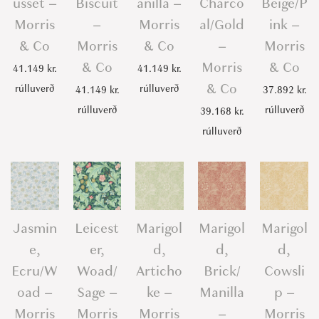
usset –
Biscuit
anilla –
Charco
Beige/P
Morris
–
Morris
al/Gold
ink –
& Co
Morris
& Co
–
Morris
& Co
Morris
& Co
41.149
kr.
41.149
kr.
& Co
rúlluverð
rúlluverð
41.149
kr.
37.892
kr.
rúlluverð
rúlluverð
39.168
kr.
rúlluverð
Jasmin
Leicest
Marigol
Marigol
Marigol
e,
er,
d,
d,
d,
Ecru/W
Woad/
Articho
Brick/
Cowsli
oad –
Sage –
ke –
Manilla
p –
Morris
Morris
Morris
–
Morris