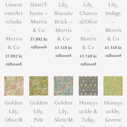
Limest
Slate/T
Lily,
Lily,
Lily,
one/Art
hyme –
Biscuit/
Charco
Indigo
ichoke
Morris
Brick –
al/Olive
–
–
& Co
Morris
–
Morris
Morris
& Co
Morris
& Co
37.892
kr.
& Co
& Co
rúlluverð
41.149
kr.
41.149
kr.
rúlluverð
rúlluverð
37.892
kr.
41.149
kr.
rúlluverð
rúlluverð
Golden
Golden
Golden
Honeys
Honeys
Lily,
Lily,
Lily,
uckle &
uckle,
Olive/R
Pale
Slate/M
Tulip,
Green/