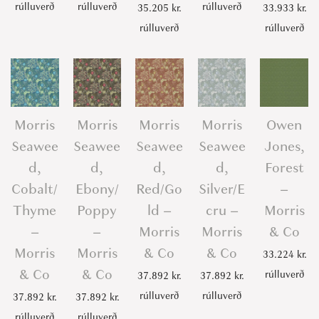
rúlluverð
rúlluverð
rúlluverð
35.205
kr.
33.933
kr.
rúlluverð
rúlluverð
Morris
Morris
Morris
Morris
Owen
Seawee
Seawee
Seawee
Seawee
Jones,
d,
d,
d,
d,
Forest
Cobalt/
Ebony/
Red/Go
Silver/E
–
Thyme
Poppy
ld –
cru –
Morris
–
–
Morris
Morris
& Co
Morris
Morris
& Co
& Co
33.224
kr.
& Co
& Co
rúlluverð
37.892
kr.
37.892
kr.
rúlluverð
rúlluverð
37.892
kr.
37.892
kr.
rúlluverð
rúlluverð