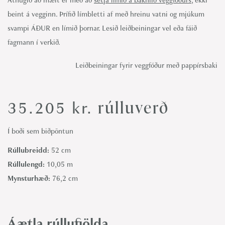
Athugið að mælt er með að
setja límið á bakhlið veggfóðurs
, ekki
beint á vegginn. Þrífið límbletti af með hreinu vatni og mjúkum
svampi ÁÐUR en límið þornar. Lesið leiðbeiningar vel eða fáið
fagmann í verkið.
Leiðbeiningar fyrir veggfóður með pappírsbaki
rúlluverð
35.205
kr.
Í boði sem biðpöntun
Rúllubreidd:
52 cm
Rúllulengd:
10,05 m
Mynsturhæð:
76,2 cm
Áætla rúllufjölda