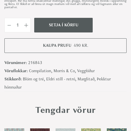
efnisþörf. Þar má nefna ónákvæmar mælingar, dyr, glugga, mynsturgerð, mistök í uppsetningu
og fleira. Ef flókið er að finna út magn mælum við með að ráðfæra sig við fagmann áður en
pantað er.
SETJA Í KÖRFU
M
a
r
KAUPA PRUFU
490
KR.
y
I
Vörunúmer:
216843
s
Vöruflokkar:
Compilation
,
Morris & Co
,
Veggfóður
o
Stikkorð:
Blóm og tré
,
Eldri stíll - retró
,
Marglitað
,
Þekktur
b
hönnuður
e
l
Tengdar vörur
,
R
u