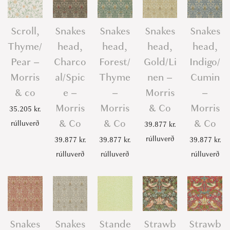
Scroll,
Snakes
Snakes
Snakes
Snakes
Thyme/
head,
head,
head,
head,
Pear –
Charco
Forest/
Gold/Li
Indigo/
Morris
al/Spic
Thyme
nen –
Cumin
& co
e –
–
Morris
–
Morris
Morris
& Co
Morris
35.205
kr.
& Co
& Co
& Co
rúlluverð
39.877
kr.
rúlluverð
39.877
kr.
39.877
kr.
39.877
kr.
rúlluverð
rúlluverð
rúlluverð
Snakes
Snakes
Stande
Strawb
Strawb