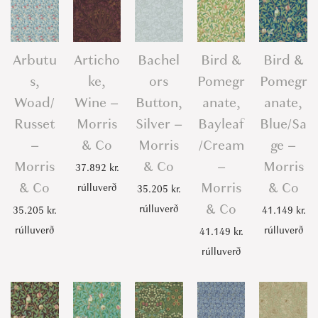
s
s
e
Arbutu
Articho
Bachel
Bird &
Bird &
t
s,
ke,
ors
Pomegr
Pomegr
/
Woad/
Wine –
Button,
anate,
anate,
T
Russet
Morris
Silver –
Bayleaf
Blue/Sa
a
–
& Co
Morris
/Cream
ge –
u
Morris
& Co
–
Morris
37.892
kr.
p
& Co
Morris
& Co
rúlluverð
e
35.205
kr.
& Co
-
rúlluverð
35.205
kr.
41.149
kr.
M
rúlluverð
rúlluverð
41.149
kr.
o
rúlluverð
r
r
i