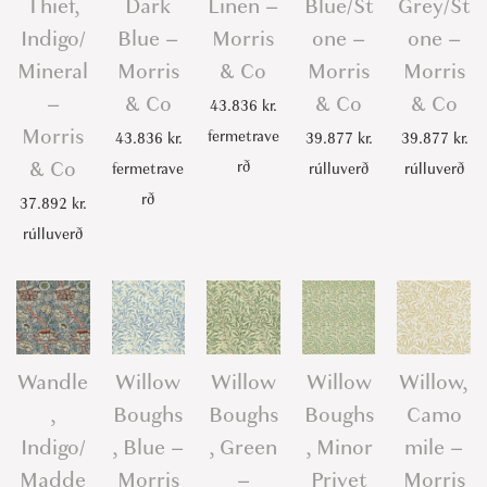
Thief,
Dark
Linen –
Blue/St
Grey/St
Indigo/
Blue –
Morris
one –
one –
Mineral
Morris
& Co
Morris
Morris
–
& Co
& Co
& Co
43.836
kr.
Morris
fermetrave
43.836
kr.
39.877
kr.
39.877
kr.
& Co
rð
fermetrave
rúlluverð
rúlluverð
rð
37.892
kr.
rúlluverð
Wandle
Willow
Willow
Willow
Willow,
,
Boughs
Boughs
Boughs
Camo
Indigo/
, Blue –
, Green
, Minor
mile –
Madde
Morris
–
Privet
Morris