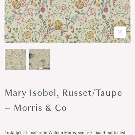
o
n
Mary Isobel, Russet/Taupe
– Morris & Co
Enski fjöllistamaðurinn William Morris, sem var í fararbroddi í list-