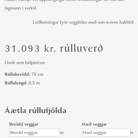
fagmann í verkið.
Leiðbeiningar fyrir veggfóður með non-woven bakhlið
rúlluverð
31.093
kr.
Í boði sem biðpöntun
Rúllubreidd:
70 cm
Rúllulengd:
8,5 m
Áætla rúllufjölda
Breidd veggjar
Hæð veggjar
m
m