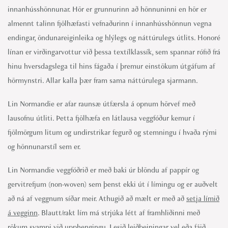
innanhússhönnunar. Hör er grunnurinn að hönnuninni en hör er
almennt talinn fjölhæfasti vefnaðurinn í innanhússhönnun vegna
endingar, öndunareiginleika og hlýlegs og náttúrulegs útlits. Honoré
línan er virðingarvottur við þessa textílklassík, sem spannar rófið frá
hinu hversdagslega til hins fágaða í þremur einstökum útgáfum af
hörmynstri. Allar kalla þær fram sama náttúrulega sjarmann.
Lin Normandie er afar raunsæ útfærsla á opnum hörvef með
lausofnu útliti. Þetta fjölhæfa en látlausa veggfóður kemur í
fjölmörgum litum og undirstrikar fegurð og stemningu í hvaða rými
og hönnunarstíl sem er.
Lin Normandie veggfóðrið er með baki úr blöndu af pappír og
gervitrefjum (non-woven) sem þenst ekki út í límingu og er auðvelt
að ná af veggnum síðar meir. Athugið að mælt er með að
setja límið
á vegginn
. Blautt/rakt lím má strjúka létt af framhliðinni með
rökum svampi við upphengingu. Lesið leiðbeiningar vel eða fáið