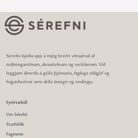
Sérefni bjóða upp á mjög breitt vöruúrval af
málningarefnum, skrautefnum og verkfærum. Við
leggjum áherslu á góða þjónustu, faglega ráðgjöf og
hágæðavörur sem skila árangri og endingu.
Fyrirtækið
Um Sérefni
Starfsfólk
Fagmenn