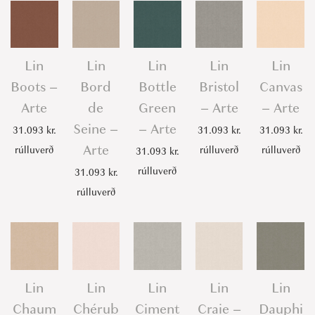
Lin
Lin
Lin
Lin
Lin
Boots –
Bord
Bottle
Bristol
Canvas
Arte
de
Green
– Arte
– Arte
Seine –
– Arte
31.093
kr.
31.093
kr.
31.093
kr.
Arte
rúlluverð
rúlluverð
rúlluverð
31.093
kr.
rúlluverð
31.093
kr.
rúlluverð
Lin
Lin
Lin
Lin
Lin
Chaum
Chérub
Ciment
Craie –
Dauphi