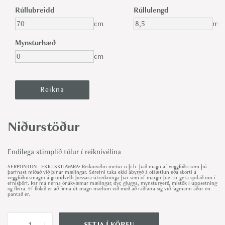
Rúllubreidd
Rúllulengd
cm
m
Mynsturhæð
cm
Niðurstöður
Endilega stimplið tölur í reiknivélina
SÉRPÖNTUN - EKKI SKILAVARA: Reiknivélin metur u.þ.b. það magn af veggfóðri sem þú
þarfnast miðað við þínar mælingar. Sérefni taka ekki ábyrgð á ofáætlun eða skorti á
veggfóðursmagni á grundvelli þessara útreikninga þar sem of margir þættir geta spilað inn í
efnisþörf. Þar má nefna ónákvæmar mælingar, dyr, glugga, mynsturgerð, mistök í uppsetningu
og fleira. Ef flókið er að finna út magn mælum við með að ráðfæra sig við fagmann áður en
pantað er.
SETJA Í KÖRFU