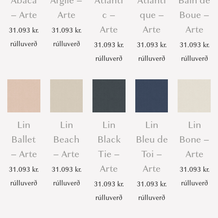
Abaca
Argile –
Atlanti
Atlanti
Bain de
A
– Arte
Arte
c –
que –
Boue –
r
Arte
Arte
Arte
31.093
kr.
31.093
kr.
t
rúlluverð
rúlluverð
31.093
kr.
31.093
kr.
31.093
kr.
e
rúlluverð
rúlluverð
rúlluverð
q
u
a
n
t
Lin
Lin
Lin
Lin
Lin
i
Ballet
Beach
Black
Bleu de
Bone –
t
– Arte
– Arte
Tie –
Toi –
Arte
y
Arte
Arte
31.093
kr.
31.093
kr.
31.093
kr.
rúlluverð
rúlluverð
rúlluverð
31.093
kr.
31.093
kr.
rúlluverð
rúlluverð