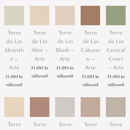
Terre
Terre
Terre
Terre
Terre
de Lin
de Lin
de Lin
de Lin
de Lin
Absinth
Alizé –
Blush –
Cabano
Central
e –
Arte
Arte
n –
Court
Arte
Arte
– Arte
31.093
kr.
31.093
kr.
rúlluverð
rúlluverð
31.093
kr.
31.093
kr.
31.093
kr.
rúlluverð
rúlluverð
rúlluverð
Terre
Terre
Terre
Terre
Terre