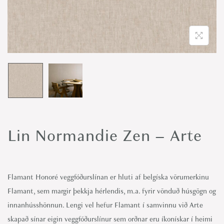
o
n
Lin Normandie Zen – Arte
Flamant Honoré veggfóðurslínan er hluti af belgíska vörumerkinu
Flamant, sem margir þekkja hérlendis, m.a. fyrir vönduð húsgögn og
innanhússhönnun. Lengi vel hefur Flamant í samvinnu við Arte
skapað sínar eigin veggfóðurslínur sem orðnar eru íkonískar í heimi