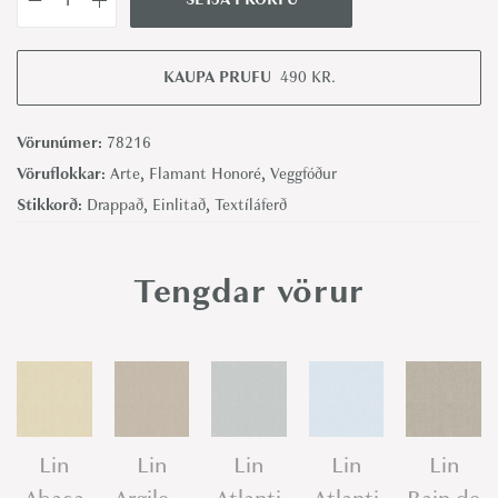
L
i
n
KAUPA PRUFU
490
KR.
N
o
Vörunúmer:
78216
r
Vöruflokkar:
Arte
,
Flamant Honoré
,
Veggfóður
m
Stikkorð:
Drappað
,
Einlitað
,
Textíláferð
a
n
Tengdar vörur
d
i
e
Z
e
n
Lin
Lin
Lin
Lin
Lin
-