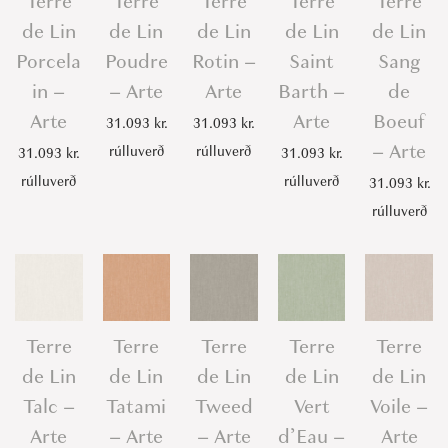
Terre
Terre
Terre
Terre
Terre
de Lin
de Lin
de Lin
de Lin
de Lin
Porcela
Poudre
Rotin –
Saint
Sang
in –
– Arte
Arte
Barth –
de
Arte
Arte
Boeuf
31.093
kr.
31.093
kr.
– Arte
rúlluverð
rúlluverð
31.093
kr.
31.093
kr.
rúlluverð
rúlluverð
31.093
kr.
rúlluverð
Terre
Terre
Terre
Terre
Terre
de Lin
de Lin
de Lin
de Lin
de Lin
Talc –
Tatami
Tweed
Vert
Voile –
Arte
– Arte
– Arte
d’Eau –
Arte