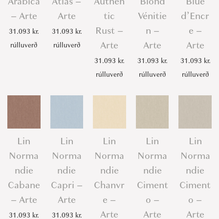
Arabica
Atlas –
Authen
Blond
Blue
– Arte
Arte
tic
Vénitie
d’Encr
Rust –
n –
e –
31.093
kr.
31.093
kr.
Arte
Arte
Arte
rúlluverð
rúlluverð
31.093
kr.
31.093
kr.
31.093
kr.
rúlluverð
rúlluverð
rúlluverð
Lin
Lin
Lin
Lin
Lin
Norma
Norma
Norma
Norma
Norma
ndie
ndie
ndie
ndie
ndie
Cabane
Capri –
Chanvr
Ciment
Ciment
– Arte
Arte
e –
o –
o –
Arte
Arte
Arte
31.093
kr.
31.093
kr.