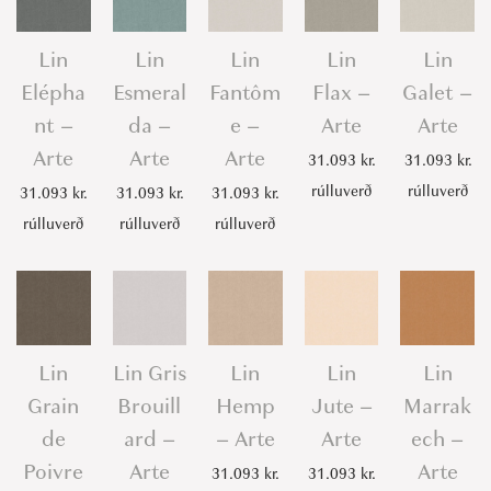
Lin
Lin
Lin
Lin
Lin
Elépha
Esmeral
Fantôm
Flax –
Galet –
nt –
da –
e –
Arte
Arte
Arte
Arte
Arte
31.093
kr.
31.093
kr.
rúlluverð
rúlluverð
31.093
kr.
31.093
kr.
31.093
kr.
rúlluverð
rúlluverð
rúlluverð
Lin
Lin Gris
Lin
Lin
Lin
Grain
Brouill
Hemp
Jute –
Marrak
de
ard –
– Arte
Arte
ech –
Poivre
Arte
Arte
31.093
kr.
31.093
kr.