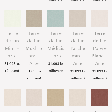
Terre
Terre
Terre
Terre
Terre
de Lin
de Lin
de Lin
de Lin
de Lin
Mint –
Mushro
Médicis
Parche
Poivre
Arte
om –
– Arte
min –
Blanc –
Arte
Arte
Arte
31.093
kr.
31.093
kr.
rúlluverð
rúlluverð
31.093
kr.
31.093
kr.
31.093
kr.
rúlluverð
rúlluverð
rúlluverð