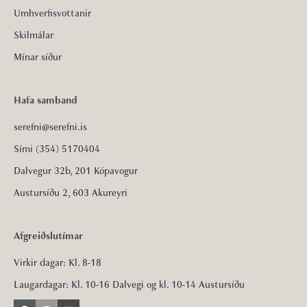
Umhverfisvottanir
Skilmálar
Mínar síður
Hafa samband
serefni@serefni.is
Sími (354) 5170404
Dalvegur 32b, 201 Kópavogur
Austursíðu 2, 603 Akureyri
Afgreiðslutímar
Virkir dagar: Kl. 8-18
Laugardagar: Kl. 10-16 Dalvegi og kl. 10-14 Austursíðu