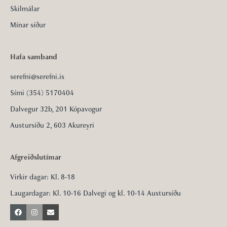
Skilmálar
Mínar síður
Hafa samband
serefni@serefni.is
Sími (354) 5170404
Dalvegur 32b, 201 Kópavogur
Austursíðu 2, 603 Akureyri
Afgreiðslutímar
Virkir dagar: Kl. 8-18
Laugardagar: Kl. 10-16 Dalvegi og kl. 10-14 Austursíðu