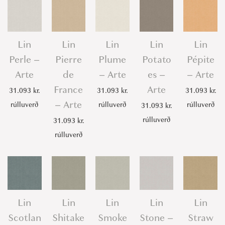
Lin
Lin
Lin
Lin
Lin
Perle –
Pierre
Plume
Potato
Pépite
Arte
de
– Arte
es –
– Arte
France
Arte
31.093
kr.
31.093
kr.
31.093
kr.
– Arte
rúlluverð
rúlluverð
rúlluverð
31.093
kr.
rúlluverð
31.093
kr.
rúlluverð
Lin
Lin
Lin
Lin
Lin
Scotlan
Shitake
Smoke
Stone –
Straw