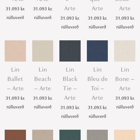
t
Arte
Arte
Arte
31.093
kr.
31.093
kr.
i
rúlluverð
rúlluverð
31.093
kr.
31.093
kr.
31.093
kr.
t
rúlluverð
rúlluverð
rúlluverð
y
Lin
Lin
Lin
Lin
Lin
Ballet
Beach
Black
Bleu de
Bone –
– Arte
– Arte
Tie –
Toi –
Arte
Arte
Arte
31.093
kr.
31.093
kr.
31.093
kr.
rúlluverð
rúlluverð
rúlluverð
31.093
kr.
31.093
kr.
rúlluverð
rúlluverð