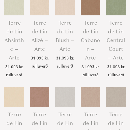
Terre
Terre
Terre
Terre
Terre
de Lin
de Lin
de Lin
de Lin
de Lin
Absinth
Alizé –
Blush –
Cabano
Central
e –
Arte
Arte
n –
Court
Arte
Arte
– Arte
31.093
kr.
31.093
kr.
rúlluverð
rúlluverð
31.093
kr.
31.093
kr.
31.093
kr.
rúlluverð
rúlluverð
rúlluverð
Terre
Terre
Terre
Terre
Terre
de Lin
de Lin
de Lin
de Lin
de Lin