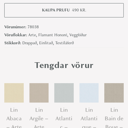
i
n
KAUPA PRUFU
490
KR.
C
r
Vörunúmer:
78038
a
Vöruflokkar:
Arte
,
Flamant Honoré
,
Veggfóður
i
Stikkorð:
Drappað
,
Einlitað
,
Textíláferð
e
-
Tengdar vörur
A
r
t
e
q
u
Lin
Lin
Lin
Lin
Lin
a
Abaca
Argile –
Atlanti
Atlanti
Bain de
n
– Arte
Arte
c –
que –
Boue –