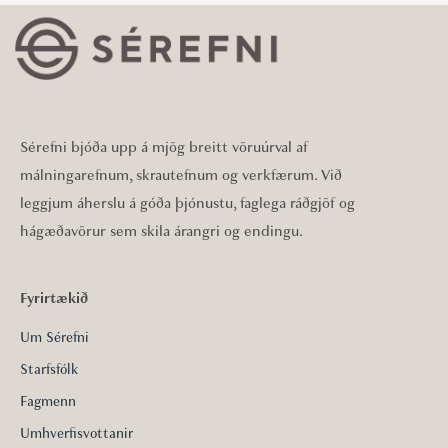
Sérefni bjóða upp á mjög breitt vöruúrval af
málningarefnum, skrautefnum og verkfærum. Við
leggjum áherslu á góða þjónustu, faglega ráðgjöf og
hágæðavörur sem skila árangri og endingu.
Fyrirtækið
Um Sérefni
Starfsfólk
Fagmenn
Umhverfisvottanir