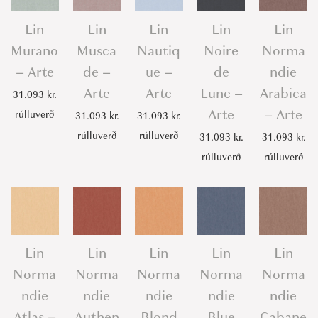
Lin
Lin
Lin
Lin
Lin
Murano
Musca
Nautiq
Noire
Norma
– Arte
de –
ue –
de
ndie
Arte
Arte
Lune –
Arabica
31.093
kr.
Arte
– Arte
rúlluverð
31.093
kr.
31.093
kr.
rúlluverð
rúlluverð
31.093
kr.
31.093
kr.
rúlluverð
rúlluverð
Lin
Lin
Lin
Lin
Lin
Norma
Norma
Norma
Norma
Norma
ndie
ndie
ndie
ndie
ndie
Atlas –
Authen
Blond
Blue
Cabane