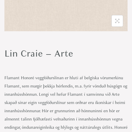
o
n
Lin Craie – Arte
Flamant Honoré veggfóðurslínan er hluti af belgíska vörumerkinu
Flamant, sem margir þekkja hérlendis, m.a. fyrir vönduð húsgögn og
innanhússhönnun. Lengi vel hefur Flamant í samvinnu við Arte
skapað sínar eigin veggfóðurslínur sem orðnar eru íkonískar í heimi
innanhússhönnunar. Hör er grunnurinn að hönnuninni en hör er
almennt talinn fjölhæfasti vefnaðurinn í innanhússhönnun vegna
endingar, öndunareiginleika og hlýlegs og náttúrulegs útlits. Honoré