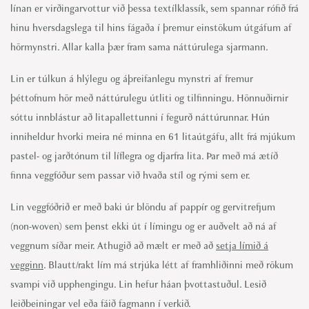
línan er virðingarvottur við þessa textílklassík, sem spannar rófið frá
hinu hversdagslega til hins fágaða í þremur einstökum útgáfum af
hörmynstri. Allar kalla þær fram sama náttúrulega sjarmann.
Lin er túlkun á hlýlegu og áþreifanlegu mynstri af fremur
þéttofnum hör með náttúrulegu útliti og tilfinningu. Hönnuðirnir
sóttu innblástur að litapallettunni í fegurð náttúrunnar. Hún
inniheldur hvorki meira né minna en 61 litaútgáfu, allt frá mjúkum
pastel- og jarðtónum til líflegra og djarfra lita. Þar með má ætíð
finna veggfóður sem passar við hvaða stíl og rými sem er.
Lin veggfóðrið er með baki úr blöndu af pappír og gervitrefjum
(non-woven) sem þenst ekki út í límingu og er auðvelt að ná af
veggnum síðar meir. Athugið að mælt er með að
setja límið á
vegginn
. Blautt/rakt lím má strjúka létt af framhliðinni með rökum
svampi við upphengingu. Lin hefur háan þvottastuðul. Lesið
leiðbeiningar vel eða fáið fagmann í verkið.