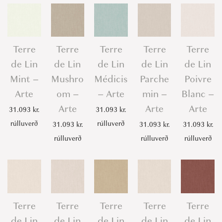
Terre
Terre
Terre
Terre
Terre
de Lin
de Lin
de Lin
de Lin
de Lin
Mint –
Mushro
Médicis
Parche
Poivre
Arte
om –
– Arte
min –
Blanc –
Arte
Arte
Arte
31.093
kr.
31.093
kr.
rúlluverð
rúlluverð
31.093
kr.
31.093
kr.
31.093
kr.
rúlluverð
rúlluverð
rúlluverð
Terre
Terre
Terre
Terre
Terre
de Lin
de Lin
de Lin
de Lin
de Lin