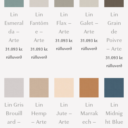
Lin
Lin
Lin
Lin
Lin
Esmeral
Fantôm
Flax –
Galet –
Grain
da –
e –
Arte
Arte
de
Arte
Arte
Poivre
31.093
kr.
31.093
kr.
– Arte
rúlluverð
rúlluverð
31.093
kr.
31.093
kr.
rúlluverð
rúlluverð
31.093
kr.
rúlluverð
Lin Gris
Lin
Lin
Lin
Lin
Brouill
Hemp
Jute –
Marrak
Midnig
ard –
– Arte
Arte
ech –
ht Blue