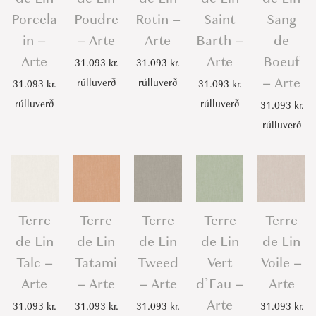
Porcela
Poudre
Rotin –
Saint
Sang
in –
– Arte
Arte
Barth –
de
Arte
Arte
Boeuf
31.093
kr.
31.093
kr.
– Arte
rúlluverð
rúlluverð
31.093
kr.
31.093
kr.
rúlluverð
rúlluverð
31.093
kr.
rúlluverð
Terre
Terre
Terre
Terre
Terre
de Lin
de Lin
de Lin
de Lin
de Lin
Talc –
Tatami
Tweed
Vert
Voile –
Arte
– Arte
– Arte
d’Eau –
Arte
Arte
31.093
kr.
31.093
kr.
31.093
kr.
31.093
kr.