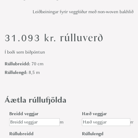
Leiðbeiningar fyrir veggfóður með non-woven bakhlið
rúlluverð
31.093
kr.
Í boði sem biðpöntun
Rúllubreidd:
70 cm
Rúllulengd:
8,5 m
Áætla rúllufjölda
Breidd veggjar
Hæð veggjar
m
m
Rúllubreidd
Rúllulengd