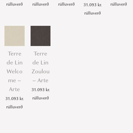
rúlluverð
rúlluverð
rúlluverð
rúlluverð
31.093
kr.
rúlluverð
Terre
Terre
de Lin
de Lin
Welco
Zoulou
me –
– Arte
Arte
31.093
kr.
rúlluverð
31.093
kr.
rúlluverð