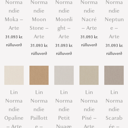
Norma
Norma
Norma
Norma
Norma
ndie
ndie
ndie
ndie
ndie
Moka –
Moon
Moonli
Nacré
Neptun
Arte
Stone –
ght –
– Arte
e –
Arte
Arte
Arte
31.093
kr.
31.093
kr.
rúlluverð
rúlluverð
31.093
kr.
31.093
kr.
31.093
kr.
rúlluverð
rúlluverð
rúlluverð
Lin
Lin
Lin
Lin
Lin
Norma
Norma
Norma
Norma
Norma
ndie
ndie
ndie
ndie
ndie
Opaline
Paillott
Petit
Pisé –
Scarab
– Arte
e –
Nuage
Arte
ée –