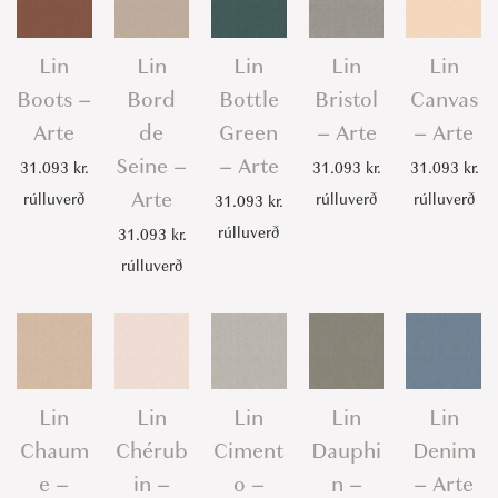
Lin
Lin
Lin
Lin
Lin
Boots –
Bord
Bottle
Bristol
Canvas
Arte
de
Green
– Arte
– Arte
Seine –
– Arte
31.093
kr.
31.093
kr.
31.093
kr.
Arte
rúlluverð
rúlluverð
rúlluverð
31.093
kr.
rúlluverð
31.093
kr.
rúlluverð
Lin
Lin
Lin
Lin
Lin
Chaum
Chérub
Ciment
Dauphi
Denim
e –
in –
o –
n –
– Arte