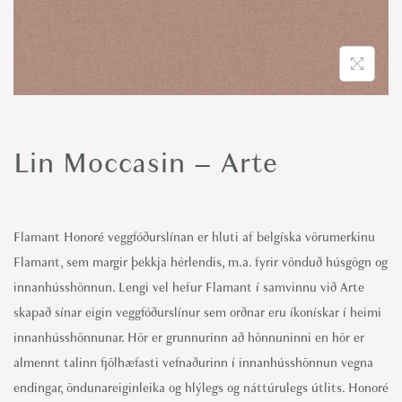
o
n
Lin Moccasin – Arte
Flamant Honoré veggfóðurslínan er hluti af belgíska vörumerkinu
Flamant, sem margir þekkja hérlendis, m.a. fyrir vönduð húsgögn og
innanhússhönnun. Lengi vel hefur Flamant í samvinnu við Arte
skapað sínar eigin veggfóðurslínur sem orðnar eru íkonískar í heimi
innanhússhönnunar. Hör er grunnurinn að hönnuninni en hör er
almennt talinn fjölhæfasti vefnaðurinn í innanhússhönnun vegna
endingar, öndunareiginleika og hlýlegs og náttúrulegs útlits. Honoré