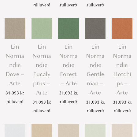
rúlluverð
rúlluverð
rúlluverð
Lin
Lin
Lin
Lin
Lin
Norma
Norma
Norma
Norma
Norma
ndie
ndie
ndie
ndie
ndie
Dove –
Eucaly
Forest
Gentle
Hotchi
Arte
ptus –
– Arte
man –
ps –
Arte
Arte
Arte
31.093
kr.
31.093
kr.
rúlluverð
rúlluverð
31.093
kr.
31.093
kr.
31.093
kr.
rúlluverð
rúlluverð
rúlluverð