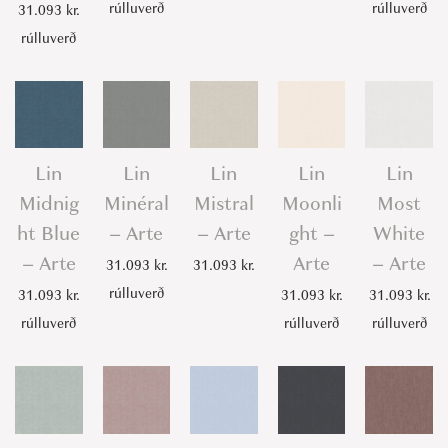
rúlluverð
rúlluverð
31.093
kr.
rúlluverð
Lin
Lin
Lin
Lin
Lin
Midnig
Minéral
Mistral
Moonli
Most
ht Blue
– Arte
– Arte
ght –
White
– Arte
Arte
– Arte
31.093
kr.
31.093
kr.
rúlluverð
31.093
kr.
31.093
kr.
31.093
kr.
rúlluverð
rúlluverð
rúlluverð