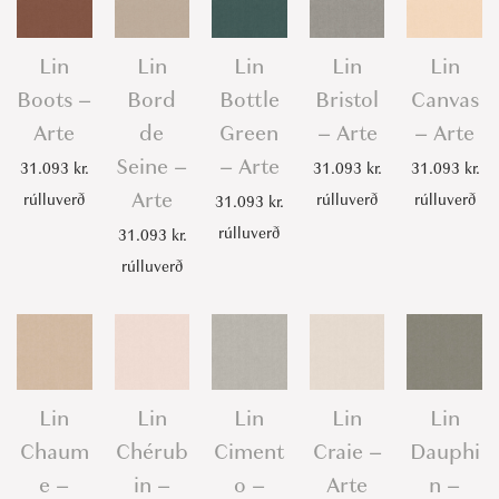
Lin
Lin
Lin
Lin
Lin
Boots –
Bord
Bottle
Bristol
Canvas
Arte
de
Green
– Arte
– Arte
Seine –
– Arte
31.093
kr.
31.093
kr.
31.093
kr.
Arte
rúlluverð
rúlluverð
rúlluverð
31.093
kr.
rúlluverð
31.093
kr.
rúlluverð
Lin
Lin
Lin
Lin
Lin
Chaum
Chérub
Ciment
Craie –
Dauphi
e –
in –
o –
Arte
n –