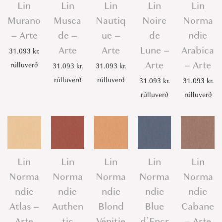
Lin
Lin
Lin
Lin
Lin
Murano
Musca
Nautiq
Noire
Norma
– Arte
de –
ue –
de
ndie
Arte
Arte
Lune –
Arabica
31.093
kr.
Arte
– Arte
rúlluverð
31.093
kr.
31.093
kr.
rúlluverð
rúlluverð
31.093
kr.
31.093
kr.
rúlluverð
rúlluverð
Lin
Lin
Lin
Lin
Lin
Norma
Norma
Norma
Norma
Norma
ndie
ndie
ndie
ndie
ndie
Atlas –
Authen
Blond
Blue
Cabane
Arte
tic
Vénitie
d’Encr
– Arte