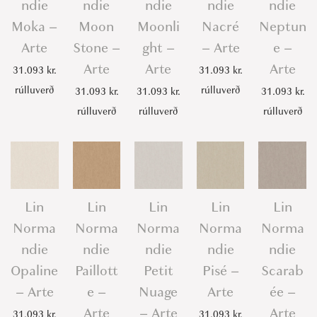
ndie
ndie
ndie
ndie
ndie
Moka –
Moon
Moonli
Nacré
Neptun
Arte
Stone –
ght –
– Arte
e –
Arte
Arte
Arte
31.093
kr.
31.093
kr.
rúlluverð
rúlluverð
31.093
kr.
31.093
kr.
31.093
kr.
rúlluverð
rúlluverð
rúlluverð
Lin
Lin
Lin
Lin
Lin
Norma
Norma
Norma
Norma
Norma
ndie
ndie
ndie
ndie
ndie
Opaline
Paillott
Petit
Pisé –
Scarab
– Arte
e –
Nuage
Arte
ée –
Arte
– Arte
Arte
31.093
kr.
31.093
kr.