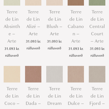
Terre
Terre
Terre
Terre
Terre
de Lin
de Lin
de Lin
de Lin
de Lin
Absinth
Alizé –
Blush –
Cabano
Central
e –
Arte
Arte
n –
Court
Arte
Arte
– Arte
31.093
kr.
31.093
kr.
rúlluverð
rúlluverð
31.093
kr.
31.093
kr.
31.093
kr.
rúlluverð
rúlluverð
rúlluverð
Terre
Terre
Terre
Terre
Terre
de Lin
de Lin
de Lin
de Lin
de Lin
Coco –
Dada –
Dream
Dulce –
Fjord –