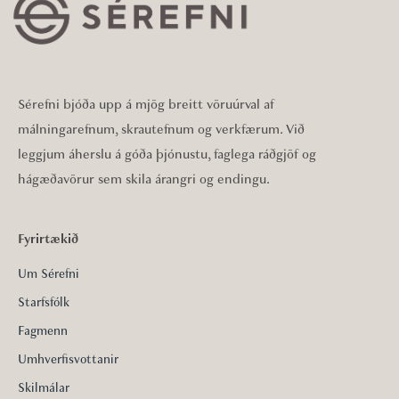
Sérefni bjóða upp á mjög breitt vöruúrval af
málningarefnum, skrautefnum og verkfærum. Við
leggjum áherslu á góða þjónustu, faglega ráðgjöf og
hágæðavörur sem skila árangri og endingu.
Fyrirtækið
Um Sérefni
Starfsfólk
Fagmenn
Umhverfisvottanir
Skilmálar