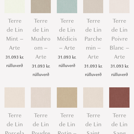
Terre
Terre
Terre
Terre
Terre
de Lin
de Lin
de Lin
de Lin
de Lin
Mint –
Mushro
Médicis
Parche
Poivre
Arte
om –
– Arte
min –
Blanc –
Arte
Arte
Arte
31.093
kr.
31.093
kr.
rúlluverð
rúlluverð
31.093
kr.
31.093
kr.
31.093
kr.
rúlluverð
rúlluverð
rúlluverð
Terre
Terre
Terre
Terre
Terre
de Lin
de Lin
de Lin
de Lin
de Lin
Porcela
Poudre
Rotin –
Saint
Sang