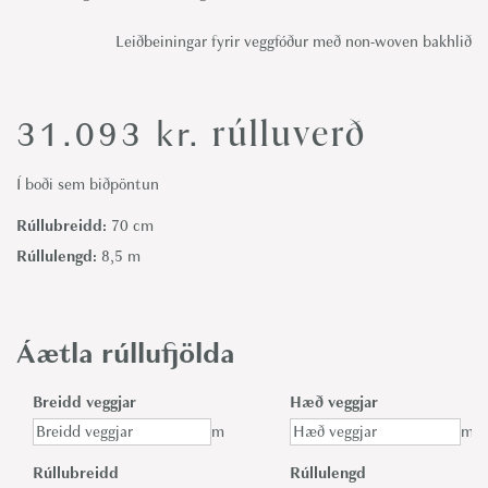
Leiðbeiningar fyrir veggfóður með non-woven bakhlið
rúlluverð
31.093
kr.
Í boði sem biðpöntun
Rúllubreidd:
70 cm
Rúllulengd:
8,5 m
Áætla rúllufjölda
Breidd veggjar
Hæð veggjar
m
m
Rúllubreidd
Rúllulengd