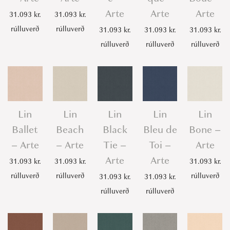
u
Arte
Arte
Arte
31.093
kr.
31.093
kr.
a
rúlluverð
rúlluverð
31.093
kr.
31.093
kr.
31.093
kr.
n
rúlluverð
rúlluverð
rúlluverð
t
i
t
y
Lin
Lin
Lin
Lin
Lin
Ballet
Beach
Black
Bleu de
Bone –
– Arte
– Arte
Tie –
Toi –
Arte
Arte
Arte
31.093
kr.
31.093
kr.
31.093
kr.
rúlluverð
rúlluverð
rúlluverð
31.093
kr.
31.093
kr.
rúlluverð
rúlluverð