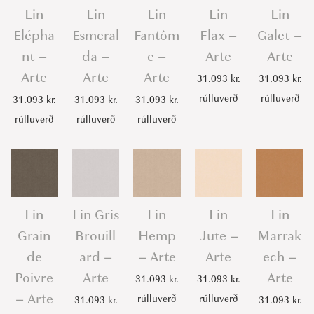
Lin
Lin
Lin
Lin
Lin
Elépha
Esmeral
Fantôm
Flax –
Galet –
nt –
da –
e –
Arte
Arte
Arte
Arte
Arte
31.093
kr.
31.093
kr.
rúlluverð
rúlluverð
31.093
kr.
31.093
kr.
31.093
kr.
rúlluverð
rúlluverð
rúlluverð
Lin
Lin Gris
Lin
Lin
Lin
Grain
Brouill
Hemp
Jute –
Marrak
de
ard –
– Arte
Arte
ech –
Poivre
Arte
Arte
31.093
kr.
31.093
kr.
– Arte
rúlluverð
rúlluverð
31.093
kr.
31.093
kr.