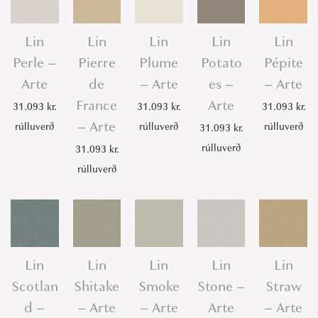
Lin
Lin
Lin
Lin
Lin
Perle –
Pierre
Plume
Potato
Pépite
Arte
de
– Arte
es –
– Arte
France
Arte
31.093
kr.
31.093
kr.
31.093
kr.
– Arte
rúlluverð
rúlluverð
rúlluverð
31.093
kr.
rúlluverð
31.093
kr.
rúlluverð
Lin
Lin
Lin
Lin
Lin
Scotlan
Shitake
Smoke
Stone –
Straw
d –
– Arte
– Arte
Arte
– Arte