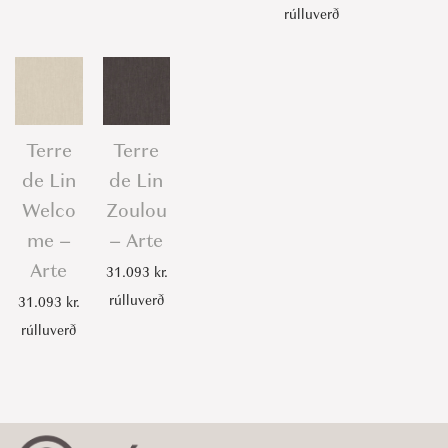
rúlluverð
Terre
Terre
de Lin
de Lin
Welco
Zoulou
me –
– Arte
Arte
31.093
kr.
rúlluverð
31.093
kr.
rúlluverð