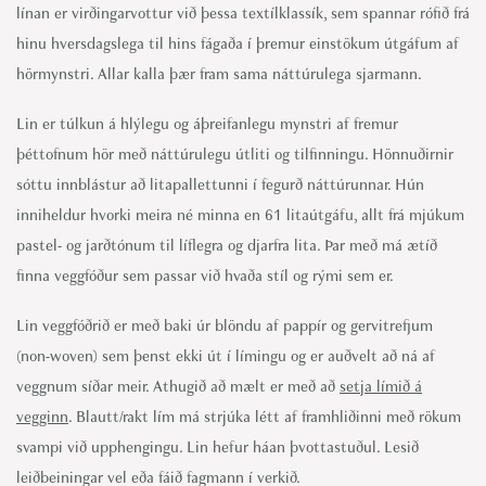
línan er virðingarvottur við þessa textílklassík, sem spannar rófið frá
hinu hversdagslega til hins fágaða í þremur einstökum útgáfum af
hörmynstri. Allar kalla þær fram sama náttúrulega sjarmann.
Lin er túlkun á hlýlegu og áþreifanlegu mynstri af fremur
þéttofnum hör með náttúrulegu útliti og tilfinningu. Hönnuðirnir
sóttu innblástur að litapallettunni í fegurð náttúrunnar. Hún
inniheldur hvorki meira né minna en 61 litaútgáfu, allt frá mjúkum
pastel- og jarðtónum til líflegra og djarfra lita. Þar með má ætíð
finna veggfóður sem passar við hvaða stíl og rými sem er.
Lin veggfóðrið er með baki úr blöndu af pappír og gervitrefjum
(non-woven) sem þenst ekki út í límingu og er auðvelt að ná af
veggnum síðar meir. Athugið að mælt er með að
setja límið á
vegginn
. Blautt/rakt lím má strjúka létt af framhliðinni með rökum
svampi við upphengingu. Lin hefur háan þvottastuðul. Lesið
leiðbeiningar vel eða fáið fagmann í verkið.