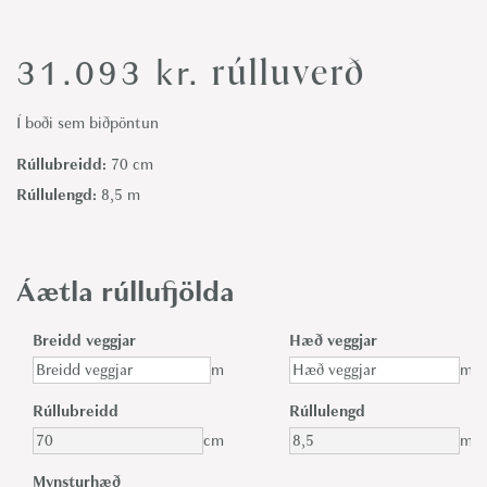
rúlluverð
31.093
kr.
Í boði sem biðpöntun
Rúllubreidd:
70 cm
Rúllulengd:
8,5 m
Áætla rúllufjölda
Breidd veggjar
Hæð veggjar
m
m
Rúllubreidd
Rúllulengd
cm
m
Mynsturhæð