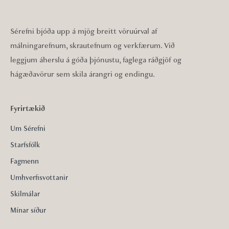
Sérefni bjóða upp á mjög breitt vöruúrval af
málningarefnum, skrautefnum og verkfærum. Við
leggjum áherslu á góða þjónustu, faglega ráðgjöf og
hágæðavörur sem skila árangri og endingu.
Fyrirtækið
Um Sérefni
Starfsfólk
Fagmenn
Umhverfisvottanir
Skilmálar
Mínar síður