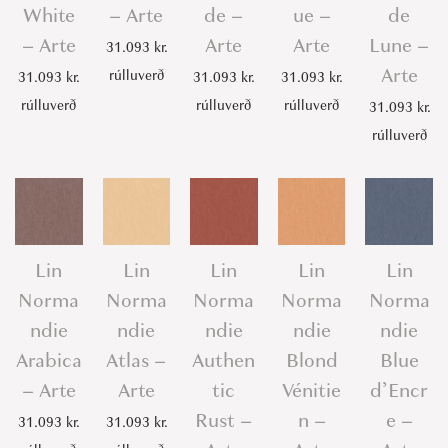
White
– Arte
de –
ue –
de
– Arte
Arte
Arte
Lune –
31.093
kr.
Arte
rúlluverð
31.093
kr.
31.093
kr.
31.093
kr.
rúlluverð
rúlluverð
rúlluverð
31.093
kr.
rúlluverð
Lin
Lin
Lin
Lin
Lin
Norma
Norma
Norma
Norma
Norma
ndie
ndie
ndie
ndie
ndie
Arabica
Atlas –
Authen
Blond
Blue
– Arte
Arte
tic
Vénitie
d’Encr
Rust –
n –
e –
31.093
kr.
31.093
kr.