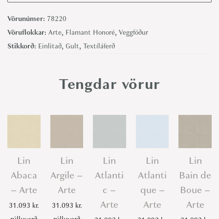
N
o
Vörunúmer:
78220
r
Vöruflokkar:
Arte
,
Flamant Honoré
,
Veggfóður
m
Stikkorð:
Einlitað
,
Gult
,
Textíláferð
a
n
Tengdar vörur
d
i
e
K
r
a
Lin
Lin
Lin
Lin
Lin
f
Abaca
Argile –
Atlanti
Atlanti
Bain de
t
– Arte
Arte
c –
que –
Boue –
-
Arte
Arte
Arte
31.093
kr.
31.093
kr.
A