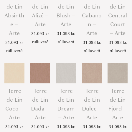
de Lin
de Lin
de Lin
de Lin
de Lin
Absinth
Alizé –
Blush –
Cabano
Central
e –
Arte
Arte
n –
Court
Arte
Arte
– Arte
31.093
kr.
31.093
kr.
rúlluverð
rúlluverð
31.093
kr.
31.093
kr.
31.093
kr.
rúlluverð
rúlluverð
rúlluverð
Terre
Terre
Terre
Terre
Terre
de Lin
de Lin
de Lin
de Lin
de Lin
Coco –
Dada –
Dream
Dulce –
Fjord –
Arte
Arte
– Arte
Arte
Arte
31.093
kr.
31.093
kr.
31.093
kr.
31.093
kr.
31.093
kr.