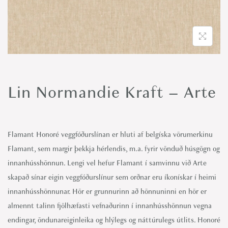
o
n
Lin Normandie Kraft – Arte
Flamant Honoré veggfóðurslínan er hluti af belgíska vörumerkinu
Flamant, sem margir þekkja hérlendis, m.a. fyrir vönduð húsgögn og
innanhússhönnun. Lengi vel hefur Flamant í samvinnu við Arte
skapað sínar eigin veggfóðurslínur sem orðnar eru íkonískar í heimi
innanhússhönnunar. Hör er grunnurinn að hönnuninni en hör er
almennt talinn fjölhæfasti vefnaðurinn í innanhússhönnun vegna
endingar, öndunareiginleika og hlýlegs og náttúrulegs útlits. Honoré