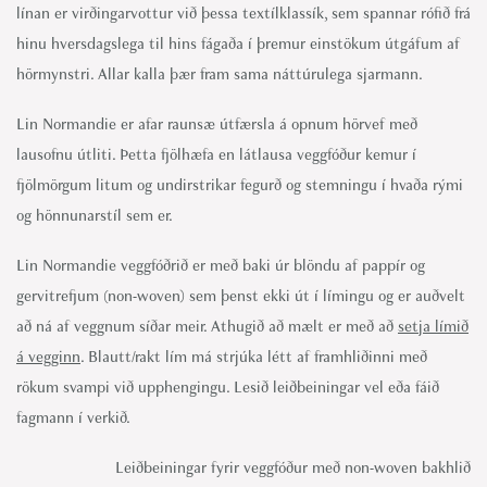
línan er virðingarvottur við þessa textílklassík, sem spannar rófið frá
hinu hversdagslega til hins fágaða í þremur einstökum útgáfum af
hörmynstri. Allar kalla þær fram sama náttúrulega sjarmann.
Lin Normandie er afar raunsæ útfærsla á opnum hörvef með
lausofnu útliti. Þetta fjölhæfa en látlausa veggfóður kemur í
fjölmörgum litum og undirstrikar fegurð og stemningu í hvaða rými
og hönnunarstíl sem er.
Lin Normandie veggfóðrið er með baki úr blöndu af pappír og
gervitrefjum (non-woven) sem þenst ekki út í límingu og er auðvelt
að ná af veggnum síðar meir. Athugið að mælt er með að
setja límið
á vegginn
. Blautt/rakt lím má strjúka létt af framhliðinni með
rökum svampi við upphengingu. Lesið leiðbeiningar vel eða fáið
fagmann í verkið.
Leiðbeiningar fyrir veggfóður með non-woven bakhlið