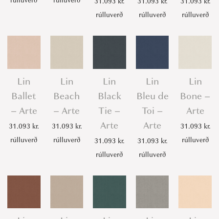
rúlluverð
rúlluverð
31.093
kr.
31.093
kr.
31.093
kr.
r
rúlluverð
rúlluverð
rúlluverð
t
e
q
u
a
Lin
Lin
Lin
Lin
Lin
n
Ballet
Beach
Black
Bleu de
Bone –
t
– Arte
– Arte
Tie –
Toi –
Arte
i
Arte
Arte
31.093
kr.
31.093
kr.
31.093
kr.
t
rúlluverð
rúlluverð
rúlluverð
y
31.093
kr.
31.093
kr.
rúlluverð
rúlluverð