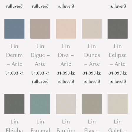
rúlluverð
rúlluverð
rúlluverð
rúlluverð
Lin
Lin
Lin
Lin
Lin
Denim
Digue –
Diva –
Dunes
Eclipse
– Arte
Arte
Arte
– Arte
– Arte
31.093
kr.
31.093
kr.
31.093
kr.
31.093
kr.
31.093
kr.
rúlluverð
rúlluverð
rúlluverð
rúlluverð
Lin
Lin
Lin
Lin
Lin
Elépha
Esmeral
Fantôm
Flax –
Galet –