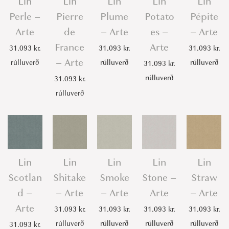
Lin
Lin
Lin
Lin
Lin
Perle –
Pierre
Plume
Potato
Pépite
Arte
de
– Arte
es –
– Arte
France
Arte
31.093
kr.
31.093
kr.
31.093
kr.
– Arte
rúlluverð
rúlluverð
rúlluverð
31.093
kr.
rúlluverð
31.093
kr.
rúlluverð
Lin
Lin
Lin
Lin
Lin
Scotlan
Shitake
Smoke
Stone –
Straw
d –
– Arte
– Arte
Arte
– Arte
Arte
31.093
kr.
31.093
kr.
31.093
kr.
31.093
kr.
rúlluverð
rúlluverð
rúlluverð
rúlluverð
31.093
kr.