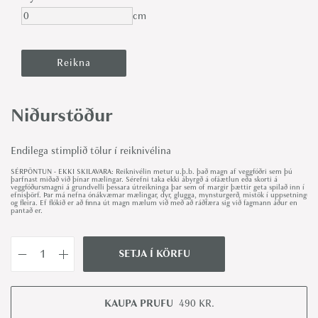
cm
Niðurstöður
Endilega stimplið tölur í reiknivélina
SÉRPÖNTUN - EKKI SKILAVARA: Reiknivélin metur u.þ.b. það magn af veggfóðri sem þú
þarfnast miðað við þínar mælingar. Sérefni taka ekki ábyrgð á ofáætlun eða skorti á
veggfóðursmagni á grundvelli þessara útreikninga þar sem of margir þættir geta spilað inn í
efnisþörf. Þar má nefna ónákvæmar mælingar, dyr, glugga, mynsturgerð, mistök í uppsetningu
og fleira. Ef flókið er að finna út magn mælum við með að ráðfæra sig við fagmann áður en
pantað er.
SETJA Í KÖRFU
L
i
n
KAUPA PRUFU
490
KR.