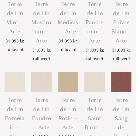
Terre
Terre
Terre
Terre
Terre
de Lin
de Lin
de Lin
de Lin
de Lin
Mint –
Mushro
Médicis
Parche
Poivre
Arte
om –
– Arte
min –
Blanc –
Arte
Arte
Arte
31.093
kr.
31.093
kr.
rúlluverð
rúlluverð
31.093
kr.
31.093
kr.
31.093
kr.
rúlluverð
rúlluverð
rúlluverð
Terre
Terre
Terre
Terre
Terre
de Lin
de Lin
de Lin
de Lin
de Lin
Porcela
Poudre
Rotin –
Saint
Sang
in –
– Arte
Arte
Barth –
de