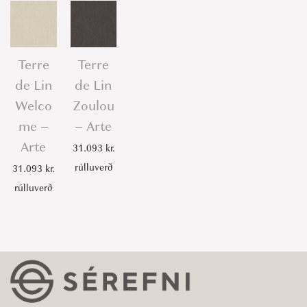
Terre
Terre
de Lin
de Lin
Welco
Zoulou
me –
– Arte
Arte
31.093
kr.
rúlluverð
31.093
kr.
rúlluverð