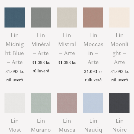
Lin
Lin
Lin
Lin
Lin
Midnig
Minéral
Mistral
Moccas
Moonli
ht Blue
– Arte
– Arte
in –
ght –
– Arte
Arte
Arte
31.093
kr.
31.093
kr.
rúlluverð
31.093
kr.
31.093
kr.
31.093
kr.
rúlluverð
rúlluverð
rúlluverð
Lin
Lin
Lin
Lin
Lin
Most
Murano
Musca
Nautiq
Noire