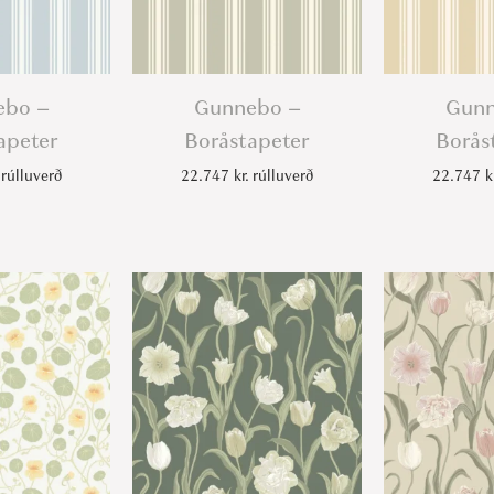
ebo –
Gunnebo –
Gunn
apeter
Boråstapeter
Borås
rúlluverð
22.747
kr.
rúlluverð
22.747
k