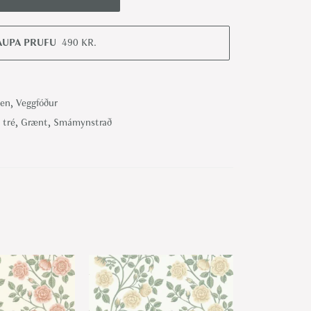
AUPA PRUFU
490
KR.
len
,
Veggfóður
 tré
,
Grænt
,
Smámynstrað