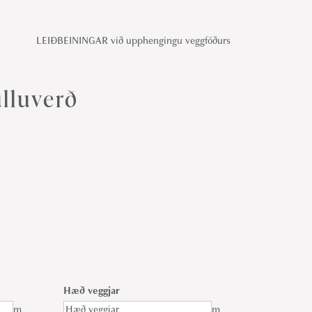
LEIÐBEININGAR við upphengingu veggfóðurs
lluverð
Hæð veggjar
m
m