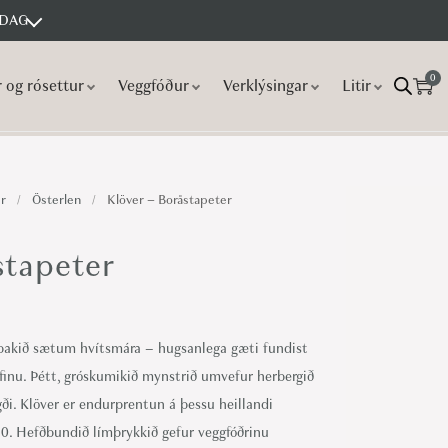
 DAG
0
r og rósettur
Veggfóður
Verklýsingar
Litir
r
/
Österlen
/
Klöver – Boråstapeter
stapeter
 þakið sætum hvítsmára – hugsanlega gæti fundist
aufinu. Þétt, gróskumikið mynstrið umvefur herbergið
gði. Klöver er endurprentun á þessu heillandi
0. Hefðbundið límþrykkið gefur veggfóðrinu