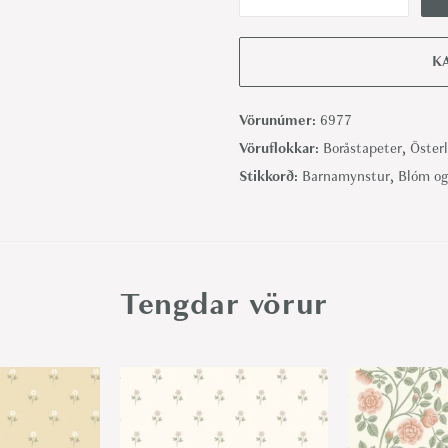
K
l
ö
K
v
e
Vörunúmer:
6977
r
Vöruflokkar:
Boråstapeter
,
Öster
-
Stikkorð:
Barnamynstur
,
Blóm og
B
o
r
å
Tengdar vörur
s
t
a
p
e