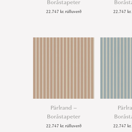
Boråstapeter
Boråst
22.747
kr.
rúlluverð
22.747
kr.
Pärlrand –
Pärlr
Boråstapeter
Boråst
22.747
kr.
rúlluverð
22.747
kr.