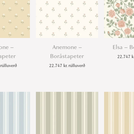
t
e
r
q
u
a
one –
Anemone –
Elsa – B
n
apeter
Boråstapeter
22.747
k
t
rúlluverð
22.747
kr.
rúlluverð
i
t
y