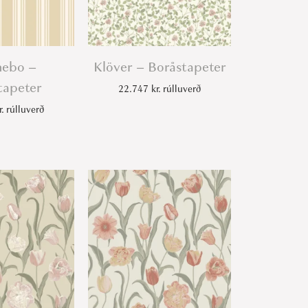
ebo –
Klöver – Boråstapeter
tapeter
22.747
kr.
rúlluverð
r.
rúlluverð