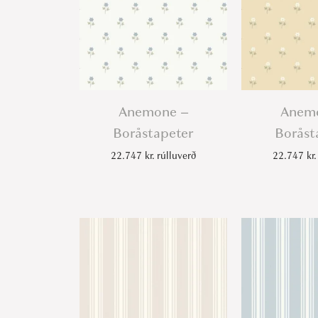
Anemone –
Anem
Boråstapeter
Boråst
22.747
kr.
rúlluverð
22.747
kr.