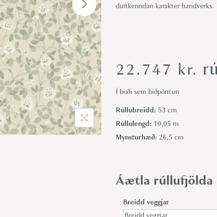
duftkenndan karakter handverks.
i
o
n
rú
22.747
kr.
Í boði sem biðpöntun
Rúllubreidd:
53 cm
Rúllulengd:
10,05 m
Mynsturhæð:
26,5 cm
Áætla rúllufjölda
Breidd veggjar