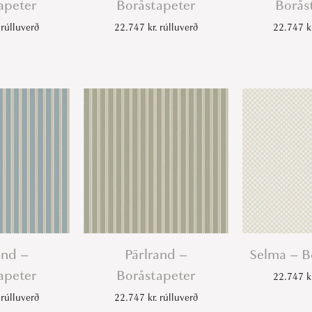
apeter
Boråstapeter
Borås
rúlluverð
22.747
kr.
rúlluverð
22.747
k
and –
Pärlrand –
Selma – B
apeter
Boråstapeter
22.747
k
rúlluverð
22.747
kr.
rúlluverð