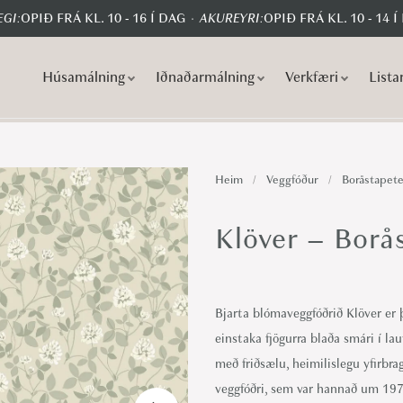
GI:
OPIÐ FRÁ KL. 10 - 16 Í DAG
AKUREYRI:
OPIÐ FRÁ KL. 10 - 14 Í
Húsamálning
Iðnaðarmálning
Verkfæri
Lista
S
S
k
k
i
i
p
p
Heim
/
Veggfóður
/
Boråstapete
t
t
o
o
Klöver – Borå
n
c
a
o
v
n
Bjarta blómaveggfóðrið Klöver er
i
t
einstaka fjögurra blaða smári í l
g
e
með friðsælu, heimilislegu yfirbra
a
n
veggfóðri, sem var hannað um 197
t
t