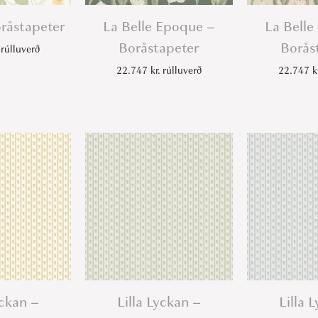
oråstapeter
La Belle Epoque –
La Belle
Boråstapeter
Borås
rúlluverð
22.747
kr.
rúlluverð
22.747
k
yckan –
Lilla Lyckan –
Lilla 