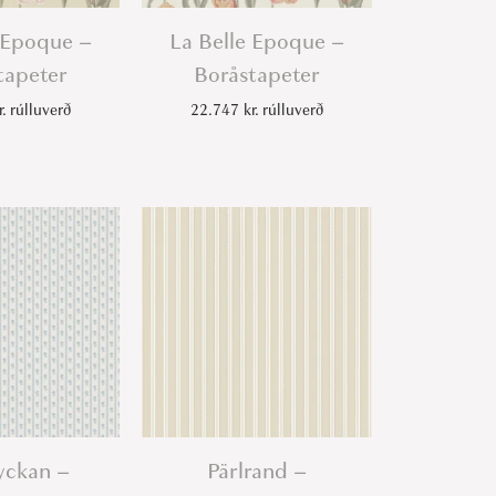
 Epoque –
La Belle Epoque –
tapeter
Boråstapeter
r.
rúlluverð
22.747
kr.
rúlluverð
Lyckan –
Pärlrand –