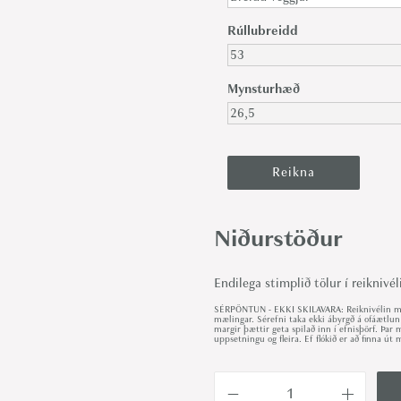
Rúllubreidd
Mynsturhæð
Niðurstöður
Endilega stimplið tölur í reiknivél
SÉRPÖNTUN - EKKI SKILAVARA: Reiknivélin met
mælingar. Sérefni taka ekki ábyrgð á ofáætlun
margir þættir geta spilað inn í efnisþörf. Þa
uppsetningu og fleira. Ef flókið er að finna 