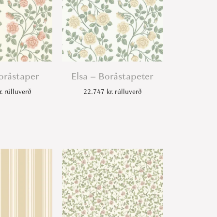
oråstaper
Elsa – Boråstapeter
r.
rúlluverð
22.747
kr.
rúlluverð