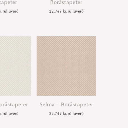
tapeter
Boråstapeter
r.
rúlluverð
22.747
kr.
rúlluverð
oråstapeter
Selma – Boråstapeter
r.
rúlluverð
22.747
kr.
rúlluverð