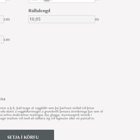
Rúllulengd
cm
m
cm
ina
ur u.þ.b. það magn af veggfóðri sem þú þarfnast miðað við þínar
 eða skorti á veggfóðursmagni á grundvelli þessara útreikninga þar sem of
r má nefna ónákvæmar mælingar, dyr, glugga, mynsturgerð, mistök í
út magn mælum við með að ráðfæra sig við fagmann áður en pantað er.
SETJA Í KÖRFU