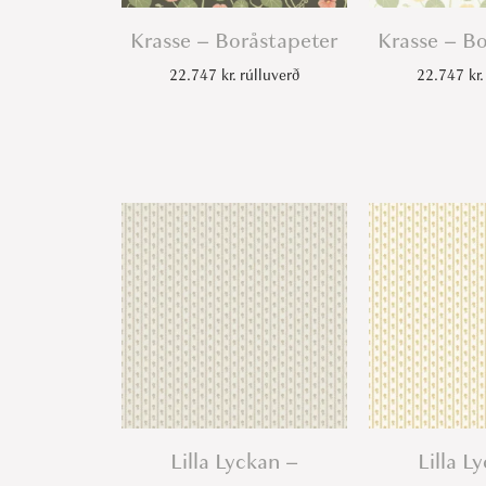
Krasse – Boråstapeter
Krasse – B
22.747
kr.
rúlluverð
22.747
kr.
Lilla Lyckan –
Lilla L