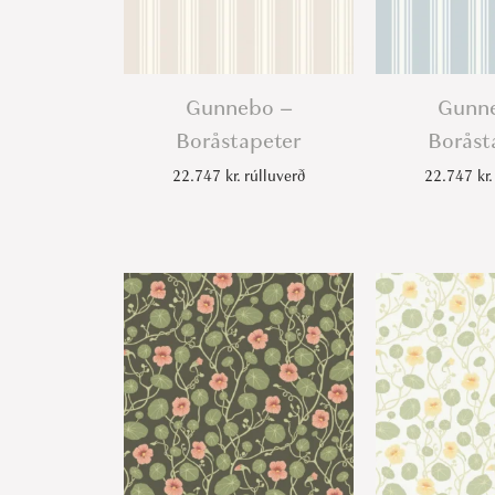
Gunnebo –
Gunn
Boråstapeter
Boråst
22.747
kr.
rúlluverð
22.747
kr.