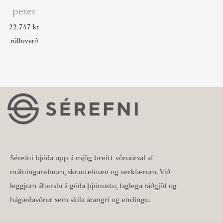
peter
22.747
kr.
rúlluverð
Sérefni bjóða upp á mjög breitt vöruúrval af
málningarefnum, skrautefnum og verkfærum. Við
leggjum áherslu á góða þjónustu, faglega ráðgjöf og
hágæðavörur sem skila árangri og endingu.