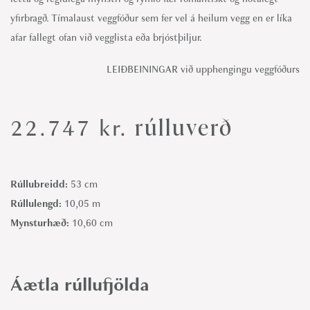
yfirbragð. Tímalaust veggfóður sem fer vel á heilum vegg en er líka
afar fallegt ofan við vegglista eða brjóstþiljur.
LEIÐBEININGAR við upphengingu veggfóðurs
rúlluverð
22.747
kr.
Rúllubreidd:
53 cm
Rúllulengd:
10,05 m
Mynsturhæð:
10,60 cm
Áætla rúllufjölda