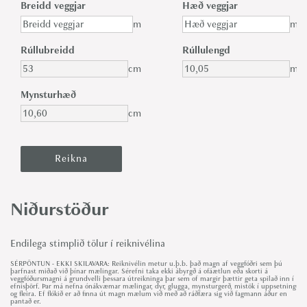
Breidd veggjar
Hæð veggjar
m
m
Rúllubreidd
Rúllulengd
cm
m
Mynsturhæð
cm
Niðurstöður
Endilega stimplið tölur í reiknivélina
SÉRPÖNTUN - EKKI SKILAVARA: Reiknivélin metur u.þ.b. það magn af veggfóðri sem þú
þarfnast miðað við þínar mælingar. Sérefni taka ekki ábyrgð á ofáætlun eða skorti á
veggfóðursmagni á grundvelli þessara útreikninga þar sem of margir þættir geta spilað inn í
efnisþörf. Þar má nefna ónákvæmar mælingar, dyr, glugga, mynsturgerð, mistök í uppsetningu
og fleira. Ef flókið er að finna út magn mælum við með að ráðfæra sig við fagmann áður en
pantað er.