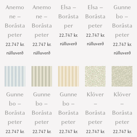
a
Anemo
Anemo
Elsa –
Elsa –
Gunne
p
ne –
ne –
Boråsta
Boråsta
bo –
e
Boråsta
Boråsta
per
peter
Boråsta
t
peter
peter
peter
22.747
kr.
22.747
kr.
e
rúlluverð
rúlluverð
22.747
kr.
22.747
kr.
22.747
kr.
r
rúlluverð
rúlluverð
rúlluverð
q
u
a
n
t
Gunne
Gunne
Gunne
Klöver
Klöver
i
bo –
bo –
bo –
–
–
t
Boråsta
Boråsta
Boråsta
Boråsta
Boråsta
y
peter
peter
peter
peter
peter
22.747
kr.
22.747
kr.
22.747
kr.
22.747
kr.
22.747
kr.