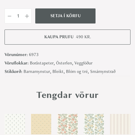
SETJA Í KÖRFU
A
n
e
KAUPA PRUFU
490
KR.
m
o
Vörunúmer:
6973
n
Vöruflokkar:
Boråstapeter
,
Österlen
,
Veggfóður
e
Stikkorð:
Barnamynstur
,
Bleikt
,
Blóm og tré
,
Smámynstrað
-
B
Tengdar vörur
o
r
å
s
t