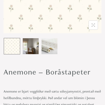
o
n
Anemone – Boråstapeter
Anemone er bjart veggfóður með sætu sóleyjamynstri, prentað með
hefðbundnu, möttu límþrykki. Það andar vel um blómin í þessu
létta og reglulega mynstri og rýmið fær rómantískt og notalegt