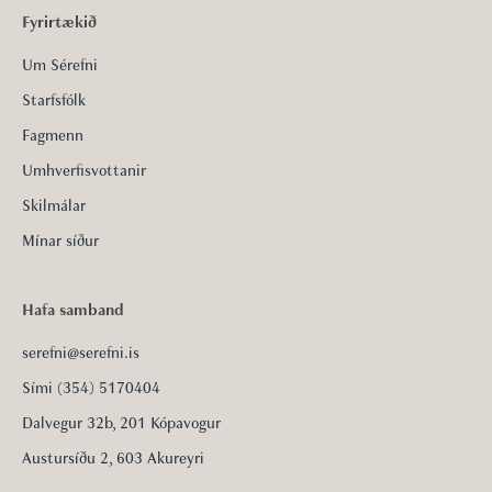
Fyrirtækið
Um Sérefni
Starfsfólk
Fagmenn
Umhverfisvottanir
Skilmálar
Mínar síður
Hafa samband
serefni@serefni.is
Sími (354) 5170404
Dalvegur 32b, 201 Kópavogur
Austursíðu 2, 603 Akureyri