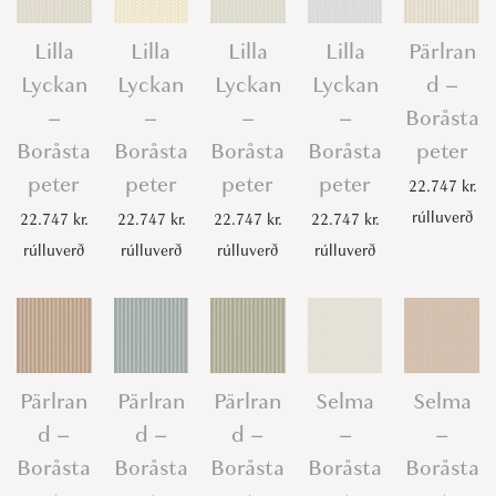
Lilla
Lilla
Lilla
Lilla
Pärlran
Lyckan
Lyckan
Lyckan
Lyckan
d –
–
–
–
–
Boråsta
Boråsta
Boråsta
Boråsta
Boråsta
peter
peter
peter
peter
peter
22.747
kr.
rúlluverð
22.747
kr.
22.747
kr.
22.747
kr.
22.747
kr.
rúlluverð
rúlluverð
rúlluverð
rúlluverð
Pärlran
Pärlran
Pärlran
Selma
Selma
d –
d –
d –
–
–
Boråsta
Boråsta
Boråsta
Boråsta
Boråsta