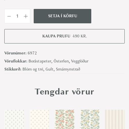
SETJA Í KÖRFU
A
n
e
KAUPA PRUFU
490
KR.
m
o
Vörunúmer:
6972
n
Vöruflokkar:
Boråstapeter
,
Österlen
,
Veggfóður
e
Stikkorð:
Blóm og tré
,
Gult
,
Smámynstrað
-
B
Tengdar vörur
o
r
å
s
t