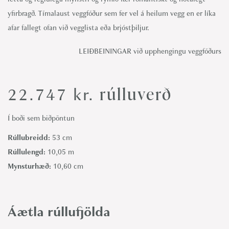
yfirbragð. Tímalaust veggfóður sem fer vel á heilum vegg en er líka
afar fallegt ofan við vegglista eða brjóstþiljur.
LEIÐBEININGAR við upphengingu veggfóðurs
rúlluverð
22.747
kr.
Í boði sem biðpöntun
Rúllubreidd:
53 cm
Rúllulengd:
10,05 m
Mynsturhæð:
10,60 cm
Áætla rúllufjölda