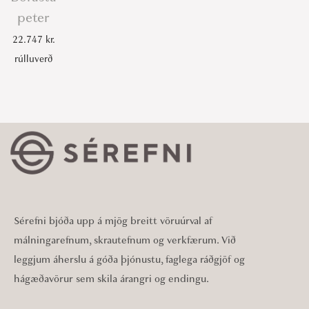
peter
22.747
kr.
rúlluverð
Sérefni bjóða upp á mjög breitt vöruúrval af
málningarefnum, skrautefnum og verkfærum. Við
leggjum áherslu á góða þjónustu, faglega ráðgjöf og
hágæðavörur sem skila árangri og endingu.