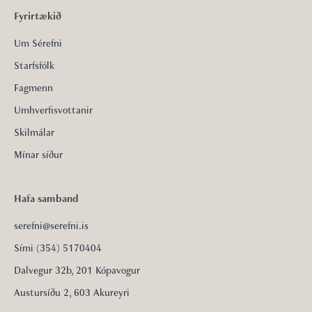
Fyrirtækið
Um Sérefni
Starfsfólk
Fagmenn
Umhverfisvottanir
Skilmálar
Mínar síður
Hafa samband
serefni@serefni.is
Sími (354) 5170404
Dalvegur 32b, 201 Kópavogur
Austursíðu 2, 603 Akureyri