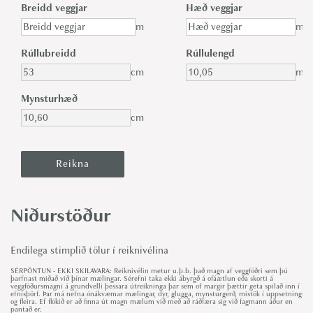
Breidd veggjar
Hæð veggjar
m
m
Rúllubreidd
Rúllulengd
cm
m
Mynsturhæð
cm
Niðurstöður
Endilega stimplið tölur í reiknivélina
SÉRPÖNTUN - EKKI SKILAVARA: Reiknivélin metur u.þ.b. það magn af veggfóðri sem þú
þarfnast miðað við þínar mælingar. Sérefni taka ekki ábyrgð á ofáætlun eða skorti á
veggfóðursmagni á grundvelli þessara útreikninga þar sem of margir þættir geta spilað inn í
efnisþörf. Þar má nefna ónákvæmar mælingar, dyr, glugga, mynsturgerð, mistök í uppsetningu
og fleira. Ef flókið er að finna út magn mælum við með að ráðfæra sig við fagmann áður en
pantað er.