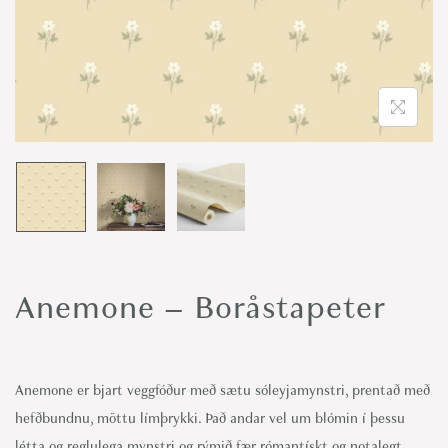
o
n
Anemone – Boråstapeter
Anemone er bjart veggfóður með sætu sóleyjamynstri, prentað með
hefðbundnu, möttu límþrykki. Það andar vel um blómin í þessu
létta og reglulega mynstri og rýmið fær rómantískt og notalegt