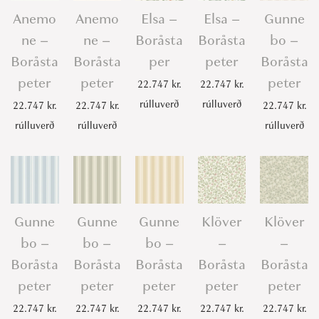
a
Anemo
Anemo
Elsa –
Elsa –
Gunne
p
ne –
ne –
Boråsta
Boråsta
bo –
e
Boråsta
Boråsta
per
peter
Boråsta
t
peter
peter
peter
22.747
kr.
22.747
kr.
e
rúlluverð
rúlluverð
22.747
kr.
22.747
kr.
22.747
kr.
r
rúlluverð
rúlluverð
rúlluverð
q
u
a
n
t
Gunne
Gunne
Gunne
Klöver
Klöver
i
bo –
bo –
bo –
–
–
t
Boråsta
Boråsta
Boråsta
Boråsta
Boråsta
y
peter
peter
peter
peter
peter
22.747
kr.
22.747
kr.
22.747
kr.
22.747
kr.
22.747
kr.