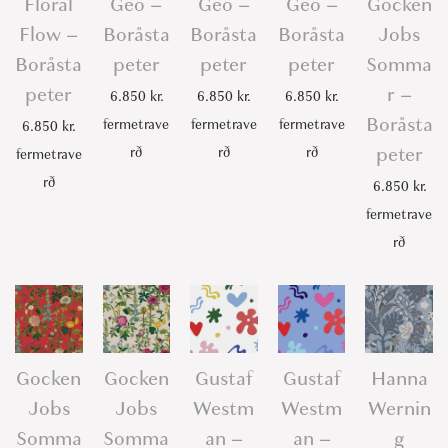
Floral
Geo –
Geo –
Geo –
Gocken
Flow –
Boråsta
Boråsta
Boråsta
Jobs
Boråsta
peter
peter
peter
Somma
peter
r –
6.850
kr.
6.850
kr.
6.850
kr.
Boråsta
fermetrave
fermetrave
fermetrave
6.850
kr.
peter
rð
rð
rð
fermetrave
rð
6.850
kr.
fermetrave
rð
Gocken
Gocken
Gustaf
Gustaf
Hanna
Jobs
Jobs
Westm
Westm
Wernin
Somma
Somma
an –
an –
g