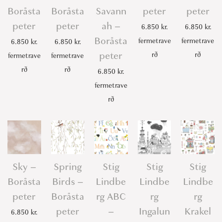
Boråsta
Boråsta
Savann
peter
peter
peter
peter
ah –
6.850
kr.
6.850
kr.
Boråsta
fermetrave
fermetrave
6.850
kr.
6.850
kr.
peter
rð
rð
fermetrave
fermetrave
rð
rð
6.850
kr.
fermetrave
rð
Sky –
Spring
Stig
Stig
Stig
Boråsta
Birds –
Lindbe
Lindbe
Lindbe
peter
Boråsta
rg ABC
rg
rg
peter
–
Ingalun
Krakel
6.850
kr.