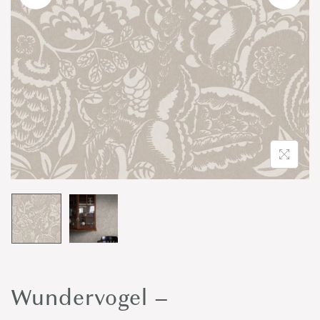
o
n
Wundervogel –