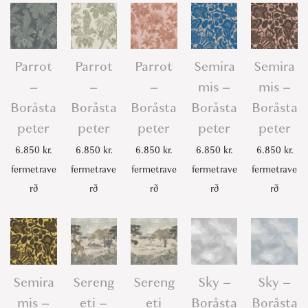
Parrot
Parrot
Parrot
Semira
Semira
–
–
–
mis –
mis –
Boråsta
Boråsta
Boråsta
Boråsta
Boråsta
peter
peter
peter
peter
peter
6.850
kr.
6.850
kr.
6.850
kr.
6.850
kr.
6.850
kr.
fermetrave
fermetrave
fermetrave
fermetrave
fermetrave
rð
rð
rð
rð
rð
Semira
Sereng
Sereng
Sky –
Sky –
mis –
eti –
eti
Boråsta
Boråsta