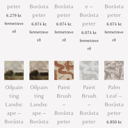
peter
Boråsta
Boråsta
e –
Boråsta
peter
peter
Boråsta
peter
6.279
kr.
peter
fermetrave
6.074
kr.
6.074
kr.
6.074
kr.
rð
fermetrave
fermetrave
fermetrave
6.074
kr.
rð
rð
rð
fermetrave
rð
Oilpain
Oilpain
Paint
Paint
Palm
ting
ting
Brush
Brush
Leaf –
Landsc
Landsc
–
–
Boråsta
ape –
ape –
Boråsta
Boråsta
peter
Boråsta
Boråsta
peter
peter
6.850
kr.