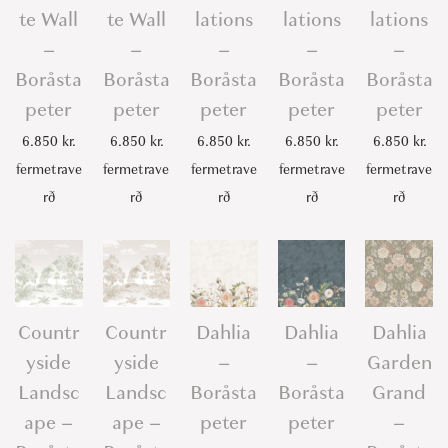
te Wall
te Wall
lations
lations
lations
–
–
–
–
–
Boråsta
Boråsta
Boråsta
Boråsta
Boråsta
peter
peter
peter
peter
peter
6.850
kr.
6.850
kr.
6.850
kr.
6.850
kr.
6.850
kr.
fermetrave
fermetrave
fermetrave
fermetrave
fermetrave
rð
rð
rð
rð
rð
Countr
Countr
Dahlia
Dahlia
Dahlia
yside
yside
–
–
Garden
Landsc
Landsc
Boråsta
Boråsta
Grand
ape –
ape –
peter
peter
–