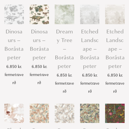
Dinosa
Dinosa
Dream
Etched
Etched
urs –
urs –
y Tree
Landsc
Landsc
Boråsta
Boråsta
–
ape –
ape –
peter
peter
Boråsta
Boråsta
Boråsta
peter
peter
peter
6.850
kr.
6.850
kr.
fermetrave
fermetrave
6.850
kr.
6.850
kr.
6.850
kr.
rð
rð
fermetrave
fermetrave
fermetrave
rð
rð
rð