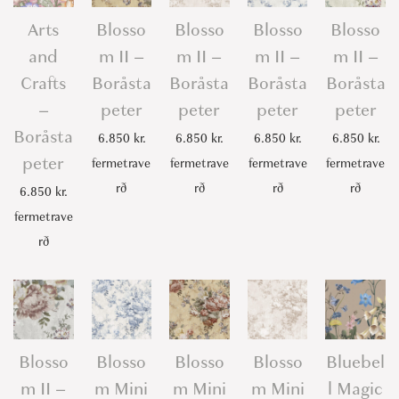
n
Arts
Blosso
Blosso
Blosso
Blosso
t
and
m II –
m II –
m II –
m II –
i
Crafts
Boråsta
Boråsta
Boråsta
Boråsta
t
–
peter
peter
peter
peter
y
Boråsta
6.850
kr.
6.850
kr.
6.850
kr.
6.850
kr.
peter
fermetrave
fermetrave
fermetrave
fermetrave
rð
rð
rð
rð
6.850
kr.
fermetrave
rð
Blosso
Blosso
Blosso
Blosso
Bluebel
m II –
m Mini
m Mini
m Mini
l Magic