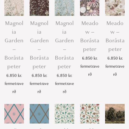
Magnol
Magnol
Magnol
Meado
Meado
ia
ia
ia
w –
w –
Garden
Garden
Garden
Boråsta
Boråsta
–
–
–
peter
peter
Boråsta
Boråsta
Boråsta
6.850
kr.
6.850
kr.
peter
peter
peter
fermetrave
fermetrave
rð
rð
6.850
kr.
6.850
kr.
6.850
kr.
fermetrave
fermetrave
fermetrave
rð
rð
rð