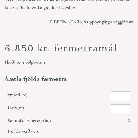
fá þessa heilmynd afgreidda í verslun.
LEIÐBEININGAR við upphengingu veggfóðurs
6.850
kr.
fermetramál
Í boði sem biðpöntun
Áætla fjölda fermetra
breidd (m)
Hæð (m)
Samtals fermetrar (fm)
0
Heildarverð vöru