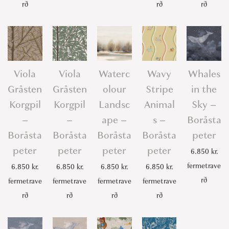
rð
rð
rð
Viola
Viola
Waterc
Wavy
Whales
Gråsten
Gråsten
olour
Stripe
in the
Korgpil
Korgpil
Landsc
Animal
Sky –
–
–
ape –
s –
Boråsta
Boråsta
Boråsta
Boråsta
Boråsta
peter
peter
peter
peter
peter
6.850
kr.
fermetrave
6.850
kr.
6.850
kr.
6.850
kr.
6.850
kr.
rð
fermetrave
fermetrave
fermetrave
fermetrave
rð
rð
rð
rð