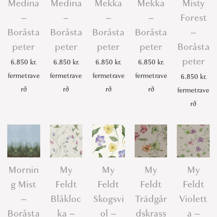
Medina
Medina
Mekka
Mekka
Misty
–
–
–
–
Forest
Boråsta
Boråsta
Boråsta
Boråsta
–
peter
peter
peter
peter
Boråsta
peter
6.850
kr.
6.850
kr.
6.850
kr.
6.850
kr.
fermetrave
fermetrave
fermetrave
fermetrave
6.850
kr.
rð
rð
rð
rð
fermetrave
rð
Mornin
My
My
My
My
g Mist
Feldt
Feldt
Feldt
Feldt
–
Blåkloc
Skogsvi
Trädgår
Violett
Boråsta
ka –
ol –
dskrass
a –