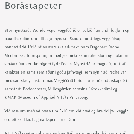
Boråstapeter
Stórmynstraða Wundervogel veggfóðrið er þakið framandi fuglum og
paradísarplöntum í líflegu mynstri. Stórskemmtilegt veggfóður,
hannað árið 1914 af austurríska arkitektinum Dagobert Peche.
Móderníska formtjáningin með geómetrískum áherslum og flóknum
smáatriðum er dæmigerð fyrir Peche. Mynstrið er magnað, fullt af
karakter en samt sem áður í góðu jafnvægi, sem sýnir að Peche var
meistari skreytilistarinnar. Veggfóðrið hefur nú verið endurskapað í
samstarfi Boråstapeter, Millesgården safnsins í Stokkhólmi og
©MAK (Museum of Applied Arts) í Vínarborg.
Við mælum með að bæta um 5-10 cm við hæð og breidd því veggir
eru oft skakkir. Lágmarkspöntun er 3m².
ATH. Við pöntum alla mánudaga. Það tekur um viku frá pöntun að