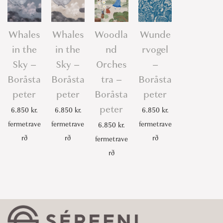
Whales
Whales
Woodla
Wunde
in the
in the
nd
rvogel
Sky –
Sky –
Orches
–
Boråsta
Boråsta
tra –
Boråsta
peter
peter
Boråsta
peter
peter
6.850
kr.
6.850
kr.
6.850
kr.
fermetrave
fermetrave
fermetrave
6.850
kr.
rð
rð
rð
fermetrave
rð