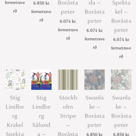
Boråsta
da –
Spekta
fermetrave
6.850
kr.
peter
Boråsta
kel –
rð
fermetrave
peter
Boråsta
rð
6.074
kr.
peter
fermetrave
6.074
kr.
rð
fermetrave
6.074
kr.
rð
fermetrave
rð
Stig
Stig
Stockh
Swanla
Swanla
Lindbe
Lindbe
olm
ke –
ke –
rg
rg
Stripe
Boråsta
Boråsta
Krakel
Sålund
–
peter
peter
Spekta
a –
Boråsta
6.850
kr.
6.850
kr.