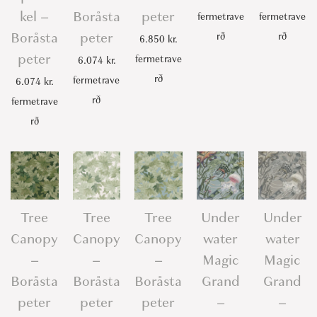
kel –
Boråsta
peter
fermetrave
fermetrave
Boråsta
peter
rð
rð
6.850
kr.
peter
fermetrave
6.074
kr.
rð
fermetrave
6.074
kr.
rð
fermetrave
rð
Tree
Tree
Tree
Under
Under
Canopy
Canopy
Canopy
water
water
–
–
–
Magic
Magic
Boråsta
Boråsta
Boråsta
Grand
Grand
peter
peter
peter
–
–