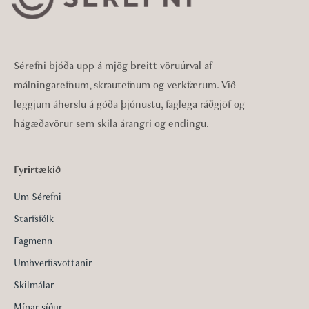
Sérefni bjóða upp á mjög breitt vöruúrval af
málningarefnum, skrautefnum og verkfærum. Við
leggjum áherslu á góða þjónustu, faglega ráðgjöf og
hágæðavörur sem skila árangri og endingu.
Fyrirtækið
Um Sérefni
Starfsfólk
Fagmenn
Umhverfisvottanir
Skilmálar
Mínar síður