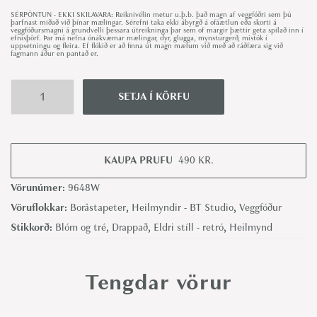
SÉRPÖNTUN - EKKI SKILAVARA: Reiknivélin metur u.þ.b. það magn af veggfóðri sem þú
þarfnast miðað við þínar mælingar. Sérefni taka ekki ábyrgð á ofáætlun eða skorti á
veggfóðursmagni á grundvelli þessara útreikninga þar sem of margir þættir geta spilað inn í
efnisþörf. Þar má nefna ónákvæmar mælingar, dyr, glugga, mynsturgerð, mistök í
uppsetningu og fleira. Ef flókið er að finna út magn mælum við með að ráðfæra sig við
fagmann áður en pantað er.
SETJA Í KÖRFU
W
u
n
KAUPA PRUFU
490
KR.
d
e
Vörunúmer:
9648W
r
Vöruflokkar:
Boråstapeter
,
Heilmyndir - BT Studio
,
Veggfóður
v
Stikkorð:
Blóm og tré
,
Drappað
,
Eldri stíll - retró
,
Heilmynd
o
g
Tengdar vörur
e
l