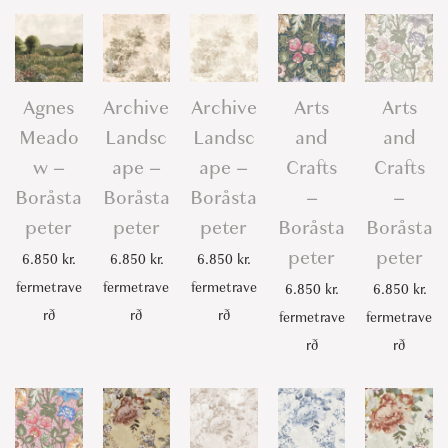
-
B
o
r
Agnes
Archive
Archive
Arts
Arts
å
Meado
Landsc
Landsc
and
and
s
w –
ape –
ape –
Crafts
Crafts
t
Boråsta
Boråsta
Boråsta
–
–
a
peter
peter
peter
Boråsta
Boråsta
p
peter
peter
6.850
kr.
6.850
kr.
6.850
kr.
e
fermetrave
fermetrave
fermetrave
t
6.850
kr.
6.850
kr.
rð
rð
rð
e
fermetrave
fermetrave
r
rð
rð
q
u
a