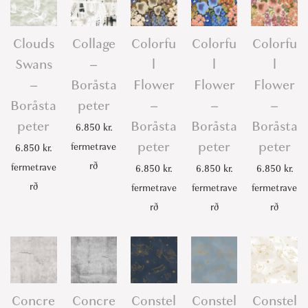
Clouds
Collage
Colorfu
Colorfu
Colorfu
Swans
–
l
l
l
–
Boråsta
Flower
Flower
Flower
Boråsta
peter
–
–
–
peter
Boråsta
Boråsta
Boråsta
6.850
kr.
peter
peter
peter
fermetrave
6.850
kr.
rð
fermetrave
6.850
kr.
6.850
kr.
6.850
kr.
rð
fermetrave
fermetrave
fermetrave
rð
rð
rð
Concre
Concre
Constel
Constel
Constel