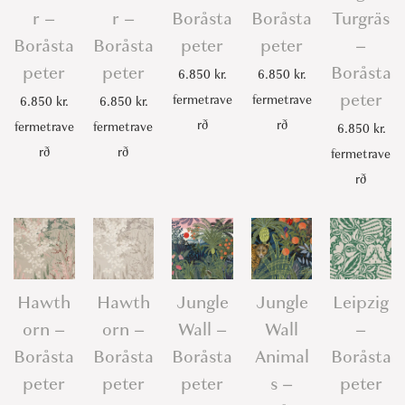
r –
r –
Boråsta
Boråsta
Turgräs
Boråsta
Boråsta
peter
peter
–
peter
peter
Boråsta
6.850
kr.
6.850
kr.
peter
fermetrave
fermetrave
6.850
kr.
6.850
kr.
rð
rð
fermetrave
fermetrave
6.850
kr.
rð
rð
fermetrave
rð
Hawth
Hawth
Jungle
Jungle
Leipzig
orn –
orn –
Wall –
Wall
–
Boråsta
Boråsta
Boråsta
Animal
Boråsta
peter
peter
peter
s –
peter