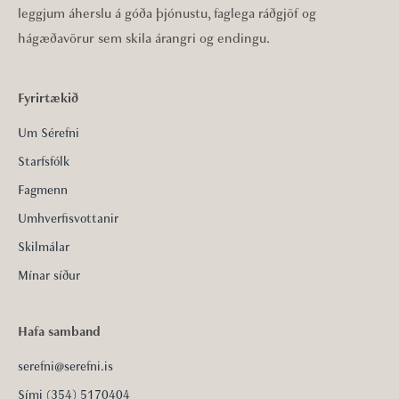
leggjum áherslu á góða þjónustu, faglega ráðgjöf og
hágæðavörur sem skila árangri og endingu.
Fyrirtækið
Um Sérefni
Starfsfólk
Fagmenn
Umhverfisvottanir
Skilmálar
Mínar síður
Hafa samband
serefni@serefni.is
Sími (354) 5170404