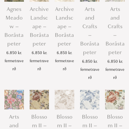
e
Agnes
Archive
Archive
Arts
Arts
t
Meado
Landsc
Landsc
and
and
e
w –
ape –
ape –
Crafts
Crafts
r
Boråsta
Boråsta
Boråsta
–
–
q
peter
peter
peter
Boråsta
Boråsta
u
peter
peter
6.850
kr.
6.850
kr.
6.850
kr.
a
fermetrave
fermetrave
fermetrave
n
6.850
kr.
6.850
kr.
rð
rð
rð
t
fermetrave
fermetrave
i
rð
rð
t
y
Arts
Blosso
Blosso
Blosso
Blosso
and
m II –
m II –
m II –
m II –