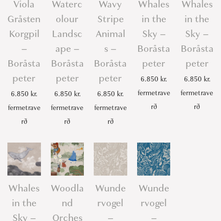
Viola
Waterc
Wavy
Whales
Whales
Gråsten
olour
Stripe
in the
in the
Korgpil
Landsc
Animal
Sky –
Sky –
–
ape –
s –
Boråsta
Boråsta
Boråsta
Boråsta
Boråsta
peter
peter
peter
peter
peter
6.850
kr.
6.850
kr.
fermetrave
fermetrave
6.850
kr.
6.850
kr.
6.850
kr.
rð
rð
fermetrave
fermetrave
fermetrave
rð
rð
rð
Whales
Woodla
Wunde
Wunde
in the
nd
rvogel
rvogel
Sky –
Orches
–
–