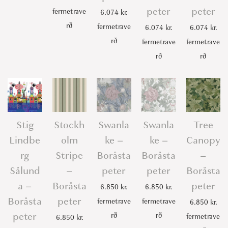
peter
peter
fermetrave
6.074
kr.
rð
fermetrave
6.074
kr.
6.074
kr.
rð
fermetrave
fermetrave
rð
rð
Stig
Stockh
Swanla
Swanla
Tree
Lindbe
olm
ke –
ke –
Canopy
rg
Stripe
Boråsta
Boråsta
–
Sålund
–
peter
peter
Boråsta
a –
Boråsta
peter
6.850
kr.
6.850
kr.
Boråsta
peter
fermetrave
fermetrave
6.850
kr.
peter
rð
rð
fermetrave
6.850
kr.