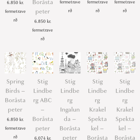
Boråsta
fermetrave
fermetrave
fermetrave
6.850
kr.
peter
rð
rð
rð
fermetrave
rð
6.850
kr.
fermetrave
rð
Spring
Stig
Stig
Stig
Stig
Birds –
Lindbe
Lindbe
Lindbe
Lindbe
Boråsta
rg ABC
rg
rg
rg
peter
–
Ingalun
Krakel
Krakel
Boråsta
da –
Spekta
Spekta
6.850
kr.
peter
Boråsta
kel –
kel –
fermetrave
peter
Boråsta
Boråsta
rð
6.074
kr.