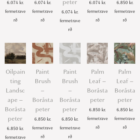
peter
6.074
kr.
6.074
kr.
6.074
kr.
6.850
kr.
fermetrave
fermetrave
fermetrave
fermetrave
6.074
kr.
rð
rð
rð
rð
fermetrave
rð
Oilpain
Paint
Paint
Palm
Palm
ting
Brush
Brush
Leaf –
Leaf –
Landsc
–
–
Boråsta
Boråsta
ape –
Boråsta
Boråsta
peter
peter
Boråsta
peter
peter
6.850
kr.
6.850
kr.
peter
fermetrave
fermetrave
6.850
kr.
6.850
kr.
rð
rð
fermetrave
fermetrave
6.850
kr.
rð
rð
fermetrave