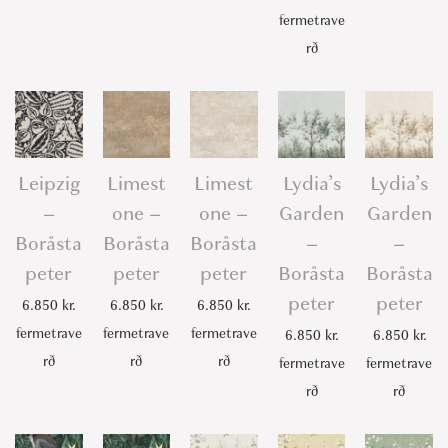
fermetrave
rð
Leipzig
Limest
Limest
Lydia’s
Lydia’s
–
one –
one –
Garden
Garden
Boråsta
Boråsta
Boråsta
–
–
peter
peter
peter
Boråsta
Boråsta
peter
peter
6.850
kr.
6.850
kr.
6.850
kr.
fermetrave
fermetrave
fermetrave
6.850
kr.
6.850
kr.
rð
rð
rð
fermetrave
fermetrave
rð
rð