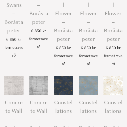
Swans
–
l
l
l
–
Boråsta
Flower
Flower
Flower
Boråsta
peter
–
–
–
peter
Boråsta
Boråsta
Boråsta
6.850
kr.
peter
peter
peter
fermetrave
6.850
kr.
rð
fermetrave
6.850
kr.
6.850
kr.
6.850
kr.
rð
fermetrave
fermetrave
fermetrave
rð
rð
rð
Concre
Concre
Constel
Constel
Constel
te Wall
te Wall
lations
lations
lations
–
–
–
–
–