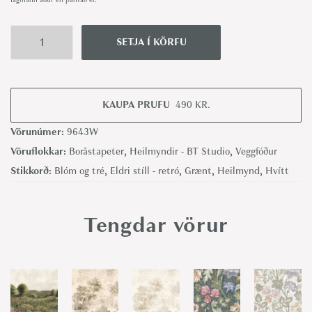
fagmann áður en pantað er.
SETJA Í KÖRFU
M
e
k
KAUPA PRUFU
490
KR.
k
a
Vörunúmer:
9643W
-
Vöruflokkar:
Boråstapeter
,
Heilmyndir - BT Studio
,
Veggfóður
B
Stikkorð:
Blóm og tré
,
Eldri stíll - retró
,
Grænt
,
Heilmynd
,
Hvítt
o
r
Tengdar vörur
å
s
t
a
p