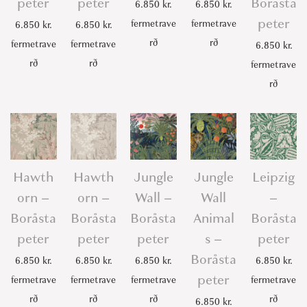
peter
peter
Boråsta
6.850
kr.
6.850
kr.
peter
fermetrave
fermetrave
6.850
kr.
6.850
kr.
rð
rð
fermetrave
fermetrave
6.850
kr.
rð
rð
fermetrave
rð
Hawth
Hawth
Jungle
Jungle
Leipzig
orn –
orn –
Wall –
Wall
–
Boråsta
Boråsta
Boråsta
Animal
Boråsta
peter
peter
peter
s –
peter
Boråsta
6.850
kr.
6.850
kr.
6.850
kr.
6.850
kr.
peter
fermetrave
fermetrave
fermetrave
fermetrave
rð
rð
rð
rð
6.850
kr.