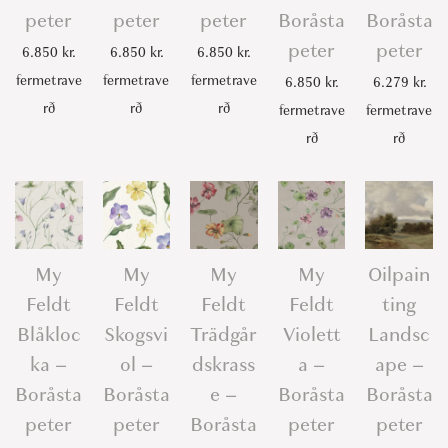
peter
peter
peter
Boråsta
Boråsta
peter
peter
6.850
kr.
6.850
kr.
6.850
kr.
fermetrave
fermetrave
fermetrave
6.850
kr.
6.279
kr.
rð
rð
rð
fermetrave
fermetrave
rð
rð
My
My
My
My
Oilpain
Feldt
Feldt
Feldt
Feldt
ting
Blåkloc
Skogsvi
Trädgår
Violett
Landsc
ka –
ol –
dskrass
a –
ape –
Boråsta
Boråsta
e –
Boråsta
Boråsta
peter
peter
Boråsta
peter
peter