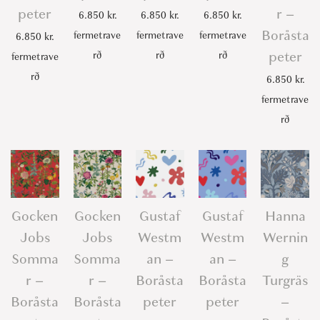
peter
r –
6.850
kr.
6.850
kr.
6.850
kr.
Boråsta
fermetrave
fermetrave
fermetrave
6.850
kr.
peter
rð
rð
rð
fermetrave
rð
6.850
kr.
fermetrave
rð
Gocken
Gocken
Gustaf
Gustaf
Hanna
Jobs
Jobs
Westm
Westm
Wernin
Somma
Somma
an –
an –
g
r –
r –
Boråsta
Boråsta
Turgräs
Boråsta
Boråsta
peter
peter
–