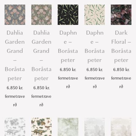
Dahlia
Dahlia
Daphn
Daphn
Dark
Garden
Garden
e –
e –
Floral –
Grand
Grand
Boråsta
Boråsta
Boråsta
–
–
peter
peter
peter
Boråsta
Boråsta
6.850
kr.
6.850
kr.
6.850
kr.
peter
peter
fermetrave
fermetrave
fermetrave
rð
rð
rð
6.850
kr.
6.850
kr.
fermetrave
fermetrave
rð
rð