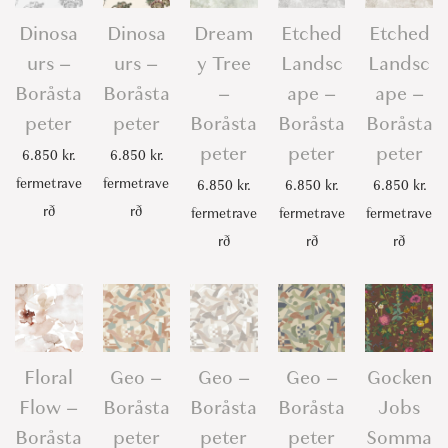
Dinosa
Dinosa
Dream
Etched
Etched
urs –
urs –
y Tree
Landsc
Landsc
Boråsta
Boråsta
–
ape –
ape –
peter
peter
Boråsta
Boråsta
Boråsta
peter
peter
peter
6.850
kr.
6.850
kr.
fermetrave
fermetrave
6.850
kr.
6.850
kr.
6.850
kr.
rð
rð
fermetrave
fermetrave
fermetrave
rð
rð
rð
Floral
Geo –
Geo –
Geo –
Gocken
Flow –
Boråsta
Boråsta
Boråsta
Jobs
Boråsta
peter
peter
peter
Somma