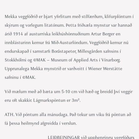
Mekka veggfóðrið er bjart yfirlitum með stílfærðum, klifurplöntum í
skýrum og vorlegum litatónum. Þetta friðsæla mynstur var hannað
árið 1914 af austurríska leikhúshönnuðinum Artur Berger en
innblásturinn kemur frá Mið-Austurlöndum. Veggfóðrið kemur nú
endurskapað í samstarfi Boråstapeter, Millesgården safnsins í
Stokkhólmi og ©MAK – Museum of Applied Arts í Vínarborg.
Upprunalega Mekka mynstrið er varðveitt í Wiener Werstätte
safninu í ©MAK.
Við mælum með að bæta um 5-10 cm við hæð og breidd því veggir
eru oft skakkir. Lágmarkspöntun er 3m².
ATH. Við pöntum alla mánudaga. Það tekur um viku frá pöntun að
fá þessa heilmynd afgreidda í verslun.
LEIÐBEININGAR við upphengingu veggfóðurs