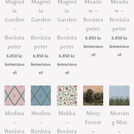
Magnol
Magnol
Magnol
Meado
Meado
ia
ia
ia
w –
w –
Garden
Garden
Garden
Boråsta
Boråsta
–
–
–
peter
peter
Boråsta
Boråsta
Boråsta
6.850
kr.
6.850
kr.
peter
peter
peter
fermetrave
fermetrave
rð
rð
6.850
kr.
6.850
kr.
6.850
kr.
fermetrave
fermetrave
fermetrave
rð
rð
rð
Medina
Medina
Mekka
Misty
Mornin
–
–
–
Forest
g Mist
Boråsta
Boråsta
Boråsta
–
–