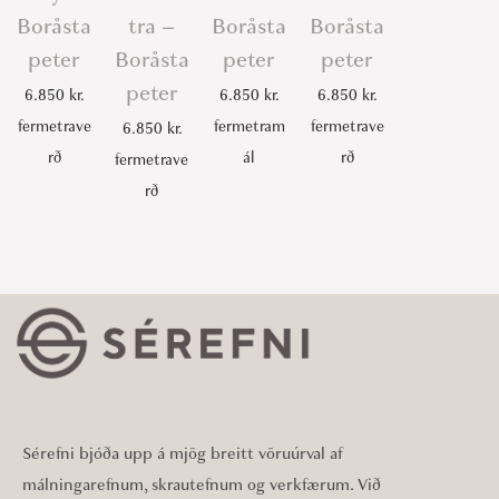
Boråsta
tra –
Boråsta
Boråsta
peter
Boråsta
peter
peter
peter
6.850
kr.
6.850
kr.
6.850
kr.
fermetrave
fermetram
fermetrave
6.850
kr.
rð
ál
rð
fermetrave
rð
Sérefni bjóða upp á mjög breitt vöruúrval af
málningarefnum, skrautefnum og verkfærum. Við