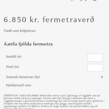
6.850
kr.
fermetraverð
Í boði sem biðpöntun
Áætla fjölda fermetra
breidd (m)
Hæð (m)
Samtals fermetrar (fm)
0
Heildarverð vöru
SÉRPÖNTUN - EKKI SKILAVARA: Reiknivélin metur u.þ.b. það magn af veggfóðri sem þú
þarfnast miðað við þínar mælingar. Sérefni taka ekki ábyrgð á ofáætlun eða skorti á
veggfóðursmagni á grundvelli þessara útreikninga þar sem of margir þættir geta spilað inn í
efnisþörf. Þar má nefna ónákvæmar mælingar, dyr, glugga, mynsturgerð, mistök í
uppsetningu og fleira. Ef flókið er að finna út magn mælum við með að ráðfæra sig við