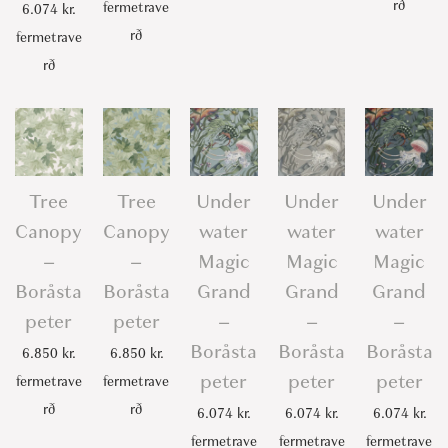
rð
fermetrave
6.074
kr.
rð
fermetrave
rð
Tree
Tree
Under
Under
Under
Canopy
Canopy
water
water
water
–
–
Magic
Magic
Magic
Boråsta
Boråsta
Grand
Grand
Grand
peter
peter
–
–
–
Boråsta
Boråsta
Boråsta
6.850
kr.
6.850
kr.
peter
peter
peter
fermetrave
fermetrave
rð
rð
6.074
kr.
6.074
kr.
6.074
kr.
fermetrave
fermetrave
fermetrave