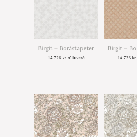
Birgit – Boråstapeter
Birgit – B
14.726
kr.
rúlluverð
14.726
kr.