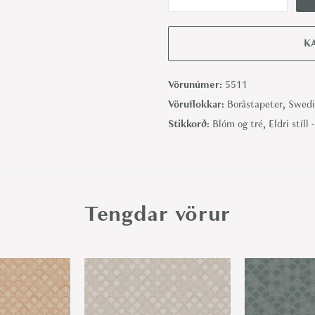
V
e
r
K
a
-
Vörunúmer:
5511
B
Vöruflokkar:
Boråstapeter
,
Swedi
o
Stikkorð:
Blóm og tré
,
Eldri stíll 
r
å
s
t
Tengdar vörur
a
p
e
t
e