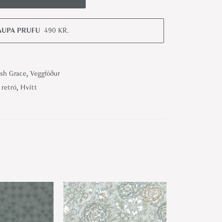
AUPA PRUFU
490
KR.
sh Grace
,
Veggfóður
- retró
,
Hvítt