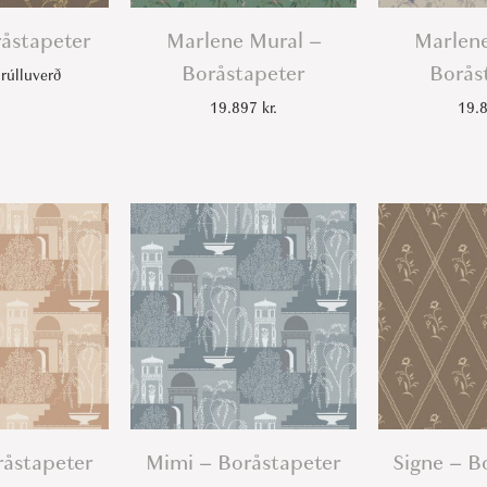
råstapeter
Marlene Mural –
Marlene
Boråstapeter
Borås
rúlluverð
19.897
kr.
19.
råstapeter
Mimi – Boråstapeter
Signe – B