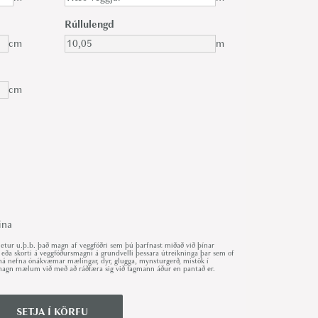
Rúllulengd
cm
m
cm
ina
ur u.þ.b. það magn af veggfóðri sem þú þarfnast miðað við þínar
 eða skorti á veggfóðursmagni á grundvelli þessara útreikninga þar sem of
r má nefna ónákvæmar mælingar, dyr, glugga, mynsturgerð, mistök í
út magn mælum við með að ráðfæra sig við fagmann áður en pantað er.
SETJA Í KÖRFU