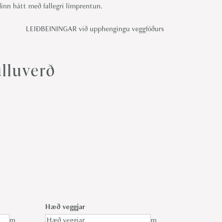
inn hátt með fallegri límprentun.
LEIÐBEININGAR við upphengingu veggfóðurs
lluverð
Hæð veggjar
m
m