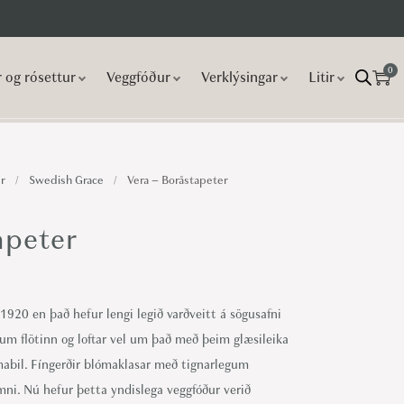
0
r og rósettur
Veggfóður
Verklýsingar
Litir
r
/
Swedish Grace
/
Vera – Boråstapeter
apeter
 1920 en það hefur lengi legið varðveitt á sögusafni
 um flötinn og loftar vel um það með þeim glæsileika
mabil. Fíngerðir blómaklasar með tignarlegum
ni. Nú hefur þetta yndislega veggfóður verið