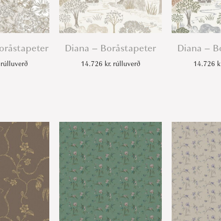
oråstapeter
Diana – Boråstapeter
Diana – B
rúlluverð
14.726
kr.
rúlluverð
14.726
k