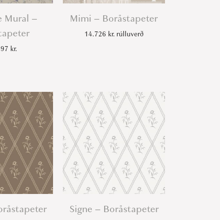
 Mural –
Mimi – Boråstapeter
tapeter
14.726
kr.
rúlluverð
897
kr.
oråstapeter
Signe – Boråstapeter