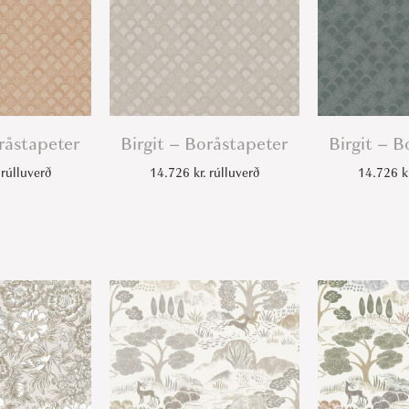
r
q
u
a
n
t
oråstapeter
Birgit – Boråstapeter
Birgit – B
i
rúlluverð
14.726
kr.
rúlluverð
14.726
k
t
y