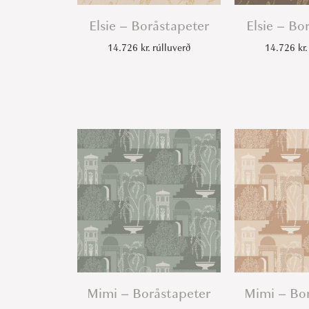
Elsie – Boråstapeter
Elsie – Bo
14.726
kr.
rúlluverð
14.726
kr.
Mimi – Boråstapeter
Mimi – Bo