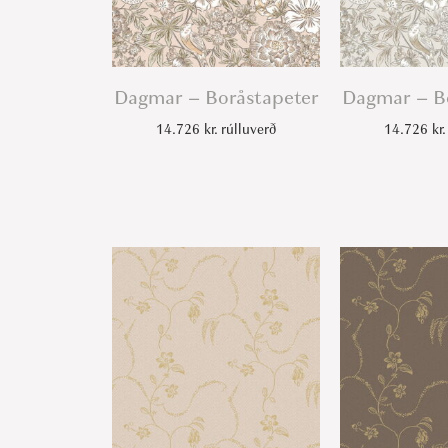
Dagmar – Boråstapeter
Dagmar – B
14.726
kr.
rúlluverð
14.726
kr.