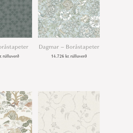
oråstapeter
Dagmar – Boråstapeter
r.
rúlluverð
14.726
kr.
rúlluverð