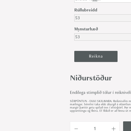
Rúllubreidd
Mynsturhæð
Niðurstöður
Endilega stimplið tölur í reiknivél
SÉRPÖNTUN - EKKI SKILAVARA: Reiknivélin met
mælingar. Sérefni taka ekki ábyrgð á ofáætlun
margir þættir geta spilað inn í efnisþörf. Þa
uppsetningu og fleira. Ef flókið er að finna 