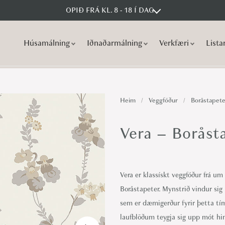
OPIÐ FRÁ KL. 8 - 18 Í DAG
Húsamálning
Iðnaðarmálning
Verkfæri
Lista
S
S
k
k
i
i
p
p
Heim
/
Veggfóður
/
Boråstapete
t
t
o
o
Vera – Boråst
n
c
a
o
v
n
Vera er klassískt veggfóður frá um
i
t
Boråstapeter. Mynstrið vindur sig
g
e
sem er dæmigerður fyrir þetta tí
a
n
laufblöðum teygja sig upp mót him
t
t