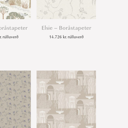
oråstapeter
Elsie – Boråstapeter
r.
rúlluverð
14.726
kr.
rúlluverð