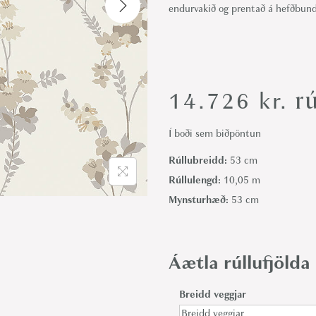
endurvakið og prentað á hefðbund
i
o
n
rú
14.726
kr.
Í boði sem biðpöntun
Rúllubreidd:
53 cm
Rúllulengd:
10,05 m
Mynsturhæð:
53 cm
Áætla rúllufjölda
Breidd veggjar