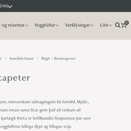
 DAG
0
r og rósettur
Veggfóður
Verklýsingar
Litir
r
/
Swedish Grace
/
Birgit – Boråstapeter
tapeter
egum, rómverskum súlnagöngum frá fornöld. Mjúkt,
num innan sama litar gerir það að verkum að
úr fjarlægð. Þetta er hefðbundin límprentun þar sem
veggfóðrinu fallega dýpt og líflegan svip.