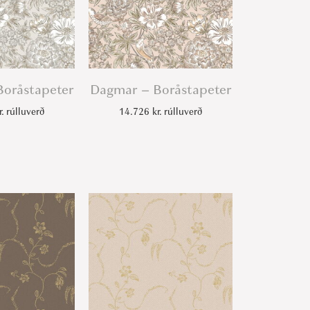
oråstapeter
Dagmar – Boråstapeter
r.
rúlluverð
14.726
kr.
rúlluverð