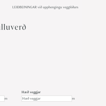
LEIÐBEININGAR við upphengingu veggfóðurs
lluverð
Hæð veggjar
m
m