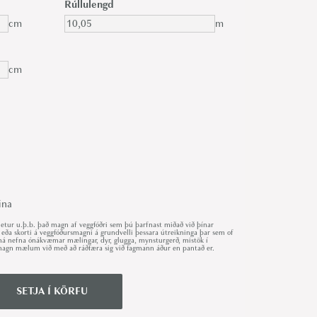
Rúllulengd
cm
m
cm
ina
ur u.þ.b. það magn af veggfóðri sem þú þarfnast miðað við þínar
 eða skorti á veggfóðursmagni á grundvelli þessara útreikninga þar sem of
r má nefna ónákvæmar mælingar, dyr, glugga, mynsturgerð, mistök í
út magn mælum við með að ráðfæra sig við fagmann áður en pantað er.
SETJA Í KÖRFU