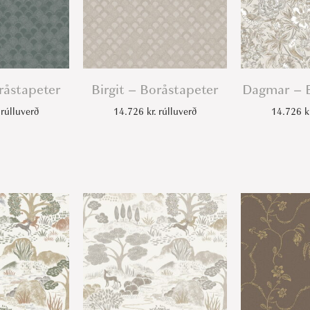
e
r
q
u
a
oråstapeter
Birgit – Boråstapeter
Dagmar – B
n
rúlluverð
14.726
kr.
rúlluverð
14.726
k
t
i
t
y