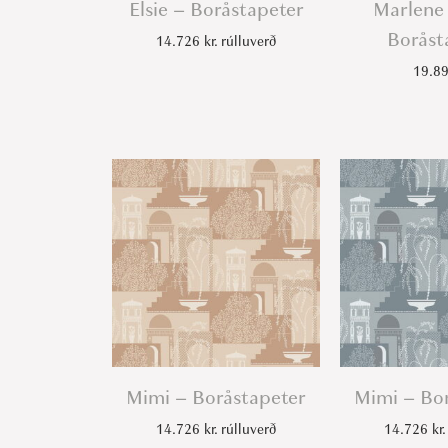
Elsie – Boråstapeter
Marlene
Boråst
14.726
kr.
rúlluverð
19.8
Mimi – Boråstapeter
Mimi – Bo
14.726
kr.
rúlluverð
14.726
kr.