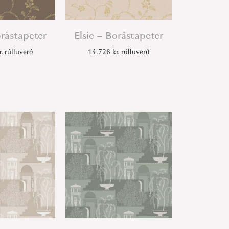
oråstapeter
Elsie – Boråstapeter
r.
rúlluverð
14.726
kr.
rúlluverð