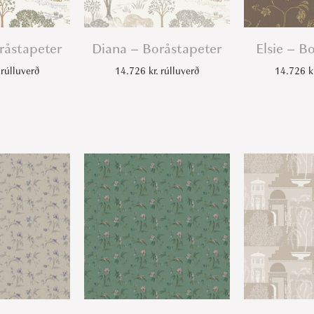
råstapeter
Diana – Boråstapeter
Elsie – B
rúlluverð
14.726
kr.
rúlluverð
14.726
k