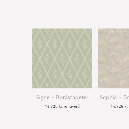
Signe – Boråstapeter
Sophia – B
14.726
kr.
rúlluverð
14.726
kr.