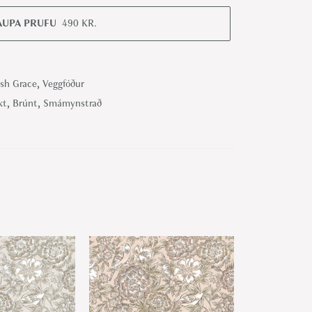
AUPA PRUFU
490
KR.
sh Grace
,
Veggfóður
kt
,
Brúnt
,
Smámynstrað