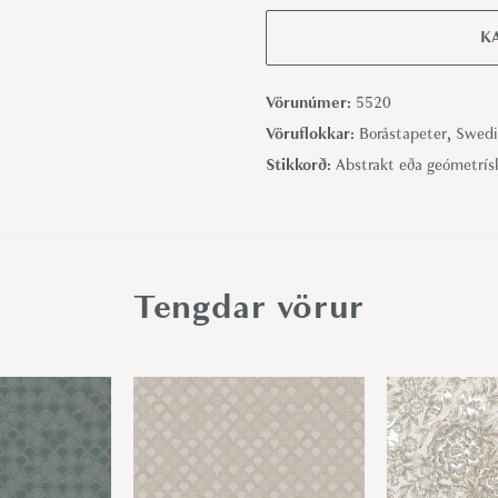
i
r
K
g
i
Vörunúmer:
5520
t
Vöruflokkar:
Boråstapeter
,
Swedi
-
Stikkorð:
Abstrakt eða geómetrís
B
o
r
å
Tengdar vörur
s
t
a
p
e
t