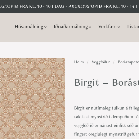
GI:
OPIÐ FRÁ KL. 10 - 16 Í DAG
AKUREYRI:
OPIÐ FRÁ KL. 10 - 14 Í
Húsamálning
Iðnaðarmálning
Verkfæri
Lista
S
S
k
k
i
i
p
p
Heim
/
Veggfóður
/
Boråstapete
t
t
o
o
Birgit – Borås
n
c
a
o
v
n
Birgit er nútímaleg túlkun á fall
i
t
taktfast mynstrið í dempuðum tó
g
e
veggfóðrið er nánast einlitt séð 
a
n
fíngert óreglulegt mynstrið gefur 
t
t