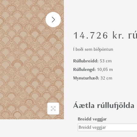
i
o
n
rú
14.726
kr.
Í boði sem biðpöntun
Rúllubreidd:
53 cm
Rúllulengd:
10,05 m
Mynsturhæð:
32 cm
Áætla rúllufjölda
Breidd veggjar