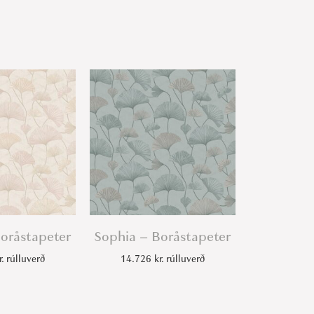
oråstapeter
Sophia – Boråstapeter
r.
rúlluverð
14.726
kr.
rúlluverð