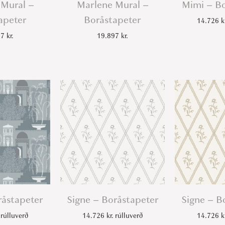
 Mural –
Marlene Mural –
Mimi – Bo
apeter
Boråstapeter
14.726
k
97
kr.
19.897
kr.
råstapeter
Signe – Boråstapeter
Signe – B
rúlluverð
14.726
kr.
rúlluverð
14.726
k