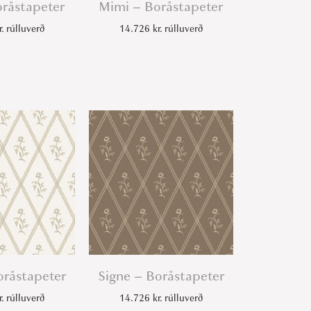
råstapeter
Mimi – Boråstapeter
r.
rúlluverð
14.726
kr.
rúlluverð
oråstapeter
Signe – Boråstapeter
r.
rúlluverð
14.726
kr.
rúlluverð