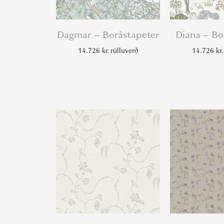
Dagmar – Boråstapeter
Diana – Bo
14.726
kr.
rúlluverð
14.726
kr.