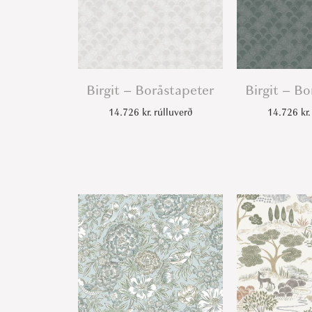
Birgit – Boråstapeter
Birgit – B
14.726
kr.
rúlluverð
14.726
kr.