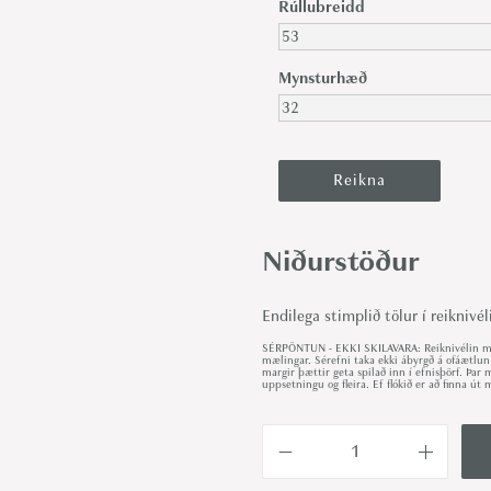
Rúllubreidd
Mynsturhæð
Niðurstöður
Endilega stimplið tölur í reiknivél
SÉRPÖNTUN - EKKI SKILAVARA: Reiknivélin met
mælingar. Sérefni taka ekki ábyrgð á ofáætlun
margir þættir geta spilað inn í efnisþörf. Þa
uppsetningu og fleira. Ef flókið er að finna 
B