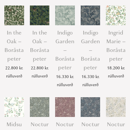
In the
In the
Indigo
Indigo
Ingrid
Oak –
Oak –
Garden
Garden
Marie –
Boråsta
Boråsta
–
–
Boråsta
peter
peter
Boråsta
Boråsta
peter
peter
peter
22.800
kr.
22.800
kr.
18.200
kr.
rúlluverð
rúlluverð
rúlluverð
16.330
kr.
16.330
kr.
rúlluverð
rúlluverð
Midsu
Noctur
Noctur
Noctur
Noctur