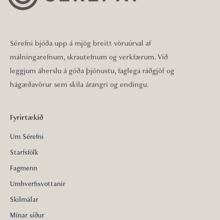
Sérefni bjóða upp á mjög breitt vöruúrval af
málningarefnum, skrautefnum og verkfærum. Við
leggjum áherslu á góða þjónustu, faglega ráðgjöf og
hágæðavörur sem skila árangri og endingu.
Fyrirtækið
Um Sérefni
Starfsfólk
Fagmenn
Umhverfisvottanir
Skilmálar
Mínar síður