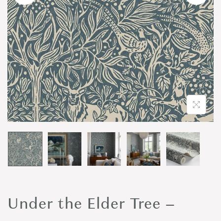
o
n
Under the Elder Tree –