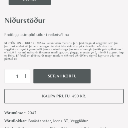
Niðurstöður
Endilega stimplið tölur í reiknivélina
SÉRPÖNTUN - EKKI SKILAVARA: Reiknivélin metur u.þ.b. það magn af veggfóðri sem þú
þarfnast miðað við þínar mælingar. Sérefni taka ekki ábyrgð á ofáætlun eða skorti á
veggfóðursmagni á grundvelli þessara útreikninga þar sem of margir þættir geta spilað inn í
efnisþörf. Þar má nefna ónákvæmar mælingar, dyr, glugga, mynsturgerð, mistök í uppsetningu
og fleira. Ef flókið er að finna út magn mælum við með að ráðfæra sig við fagmann áður en
pantað er.
SETJA Í KÖRFU
U
n
d
KAUPA PRUFU
490
KR.
e
r
Vörunúmer:
2047
t
Vöruflokkar:
Boråstapeter
,
Icons BT
,
Veggfóður
h