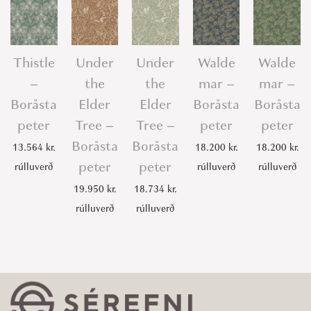
Thistle
Under
Under
Walde
Walde
–
the
the
mar –
mar –
Boråsta
Elder
Elder
Boråsta
Boråsta
peter
Tree –
Tree –
peter
peter
Boråsta
Boråsta
13.564
kr.
18.200
kr.
18.200
kr.
peter
peter
rúlluverð
rúlluverð
rúlluverð
19.950
kr.
18.734
kr.
rúlluverð
rúlluverð