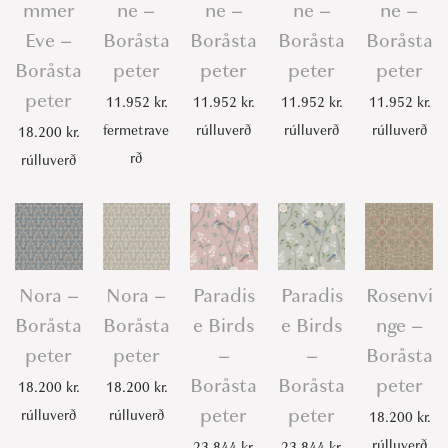
mmer
ne –
ne –
ne –
ne –
Eve –
Boråsta
Boråsta
Boråsta
Boråsta
Boråsta
peter
peter
peter
peter
peter
11.952
kr.
11.952
kr.
11.952
kr.
11.952
kr.
fermetrave
rúlluverð
rúlluverð
rúlluverð
18.200
kr.
rð
rúlluverð
Nora –
Nora –
Paradis
Paradis
Rosenvi
Boråsta
Boråsta
e Birds
e Birds
nge –
peter
peter
–
–
Boråsta
Boråsta
Boråsta
peter
18.200
kr.
18.200
kr.
peter
peter
rúlluverð
rúlluverð
18.200
kr.
rúlluverð
23.844
kr.
23.844
kr.