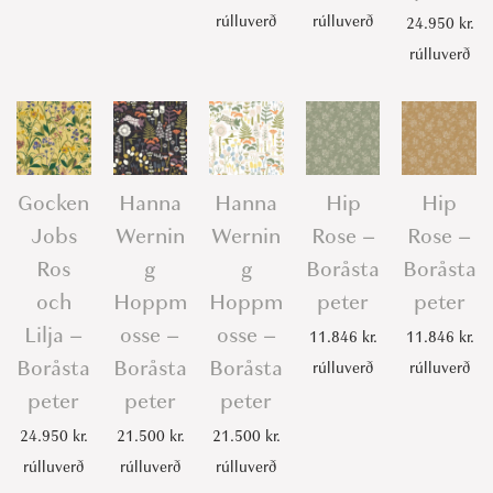
rúlluverð
rúlluverð
24.950
kr.
rúlluverð
Gocken
Hanna
Hanna
Hip
Hip
Jobs
Wernin
Wernin
Rose –
Rose –
Ros
g
g
Boråsta
Boråsta
och
Hoppm
Hoppm
peter
peter
Lilja –
osse –
osse –
11.846
kr.
11.846
kr.
Boråsta
Boråsta
Boråsta
rúlluverð
rúlluverð
peter
peter
peter
24.950
kr.
21.500
kr.
21.500
kr.
rúlluverð
rúlluverð
rúlluverð