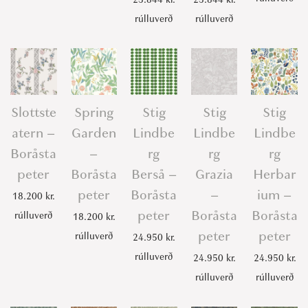
rúlluverð
rúlluverð
Slottste
Spring
Stig
Stig
Stig
atern –
Garden
Lindbe
Lindbe
Lindbe
Boråsta
–
rg
rg
rg
peter
Boråsta
Berså –
Grazia
Herbar
peter
Boråsta
–
ium –
18.200
kr.
peter
Boråsta
Boråsta
rúlluverð
18.200
kr.
peter
peter
rúlluverð
24.950
kr.
rúlluverð
24.950
kr.
24.950
kr.
rúlluverð
rúlluverð