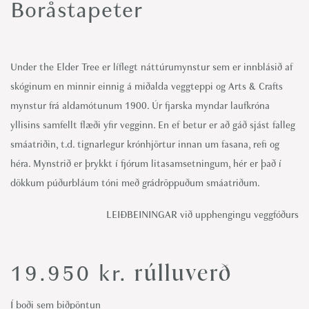
Boråstapeter
Under the Elder Tree er líflegt náttúrumynstur sem er innblásið af
skóginum en minnir einnig á miðalda veggteppi og Arts & Crafts
mynstur frá aldamótunum 1900. Úr fjarska myndar laufkróna
yllisins samfellt flæði yfir vegginn. En ef betur er að gáð sjást falleg
smáatriðin, t.d. tignarlegur krónhjörtur innan um fasana, refi og
héra. Mynstrið er þrykkt í fjórum litasamsetningum, hér er það í
dökkum púðurbláum tóni með grádröppuðum smáatriðum.
LEIÐBEININGAR við upphengingu veggfóðurs
rúlluverð
19.950
kr.
Í boði sem biðpöntun