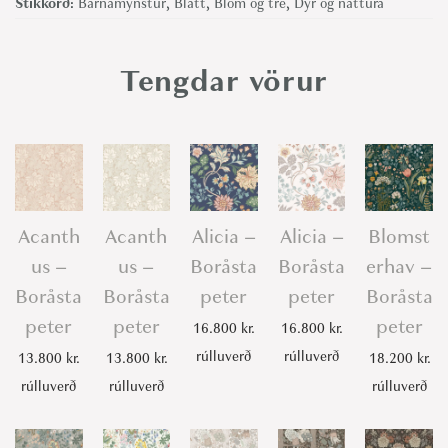
Stikkorð:
Barnamynstur
,
Blátt
,
Blóm og tré
,
Dýr og náttúra
e
E
Tengdar vörur
l
d
e
r
T
r
Acanth
Acanth
Alicia –
Alicia –
Blomst
e
us –
us –
Boråsta
Boråsta
erhav –
e
Boråsta
Boråsta
peter
peter
Boråsta
-
peter
peter
peter
16.800
kr.
16.800
kr.
B
rúlluverð
rúlluverð
13.800
kr.
13.800
kr.
18.200
kr.
o
rúlluverð
rúlluverð
rúlluverð
r
å
s