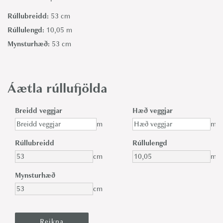
Rúllubreidd:
53 cm
Rúllulengd:
10,05 m
Mynsturhæð:
53 cm
Áætla rúllufjölda
Breidd veggjar
Hæð veggjar
m
m
Rúllubreidd
Rúllulengd
cm
m
Mynsturhæð
cm