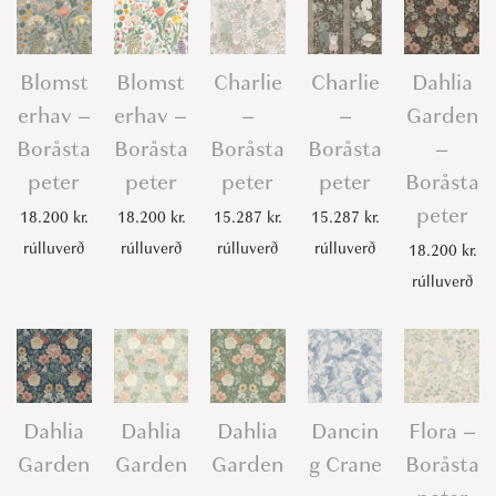
t
a
Blomst
Blomst
Charlie
Charlie
Dahlia
p
erhav –
erhav –
–
–
Garden
e
Boråsta
Boråsta
Boråsta
Boråsta
–
t
peter
peter
peter
peter
Boråsta
e
peter
r
18.200
kr.
18.200
kr.
15.287
kr.
15.287
kr.
q
rúlluverð
rúlluverð
rúlluverð
rúlluverð
18.200
kr.
u
rúlluverð
a
n
t
i
Dahlia
Dahlia
Dahlia
Dancin
Flora –
t
Garden
Garden
Garden
g Crane
Boråsta
y