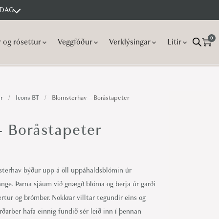
 DAG
0
r og rósettur
Veggfóður
Verklýsingar
Litir
r
/
Icons BT
/
Blomsterhav – Boråstapeter
 Boråstapeter
terhav býður upp á öll uppáhaldsblómin úr
ge. Þarna sjáum við gnægð blóma og berja úr garði
lmertur og brómber. Nokkrar villtar tegundir eins og
rðarber hafa einnig fundið sér leið inn í þennan