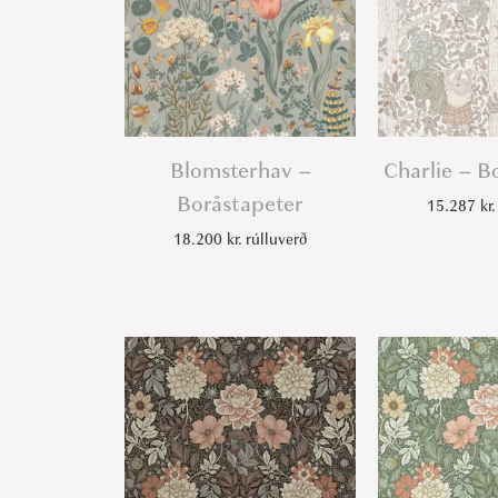
Blomsterhav –
Charlie – B
Boråstapeter
15.287
kr.
18.200
kr.
rúlluverð