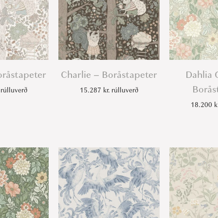
t
y
oråstapeter
Charlie – Boråstapeter
Dahlia 
Borås
rúlluverð
15.287
kr.
rúlluverð
18.200
k