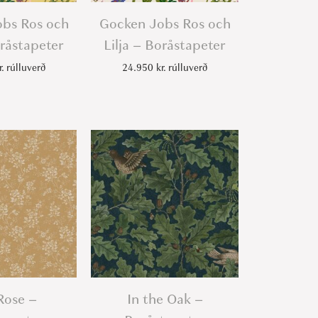
bs Ros och
Gocken Jobs Ros och
oråstapeter
Lilja – Boråstapeter
r.
rúlluverð
24.950
kr.
rúlluverð
Rose –
In the Oak –