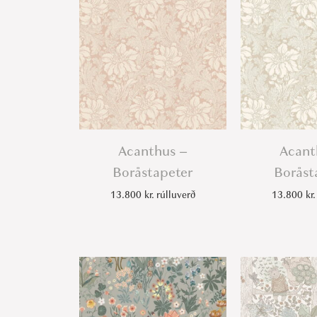
Acanthus –
Acant
Boråstapeter
Boråst
13.800
kr.
rúlluverð
13.800
kr.