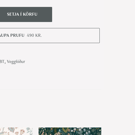
SETJA Í KÖRFU
AUPA PRUFU
490
KR.
 BT
,
Veggfóður