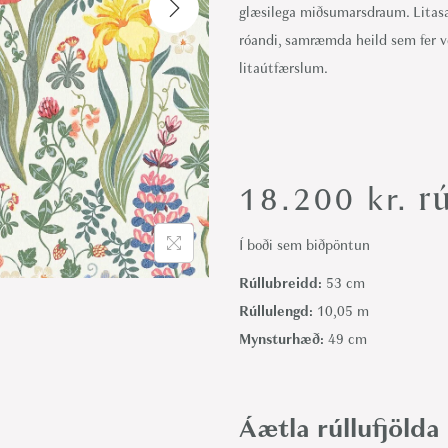
glæsilega miðsumarsdraum. Litasa
i
róandi, samræmda heild sem fer v
o
litaútfærslum.
n
rú
18.200
kr.
Í boði sem biðpöntun
Rúllubreidd:
53 cm
Rúllulengd:
10,05 m
Mynsturhæð:
49 cm
Áætla rúllufjölda