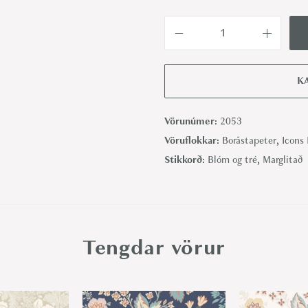
B
l
o
K
m
s
Vörunúmer:
2053
t
Vöruflokkar:
Boråstapeter
,
Icons
e
Stikkorð:
Blóm og tré
,
Marglitað
r
h
a
v
Tengdar vörur
-
B
o