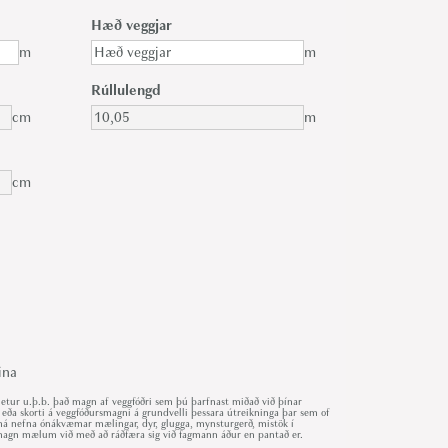
Hæð veggjar
m
m
Rúllulengd
cm
m
cm
ina
ur u.þ.b. það magn af veggfóðri sem þú þarfnast miðað við þínar
 eða skorti á veggfóðursmagni á grundvelli þessara útreikninga þar sem of
r má nefna ónákvæmar mælingar, dyr, glugga, mynsturgerð, mistök í
út magn mælum við með að ráðfæra sig við fagmann áður en pantað er.