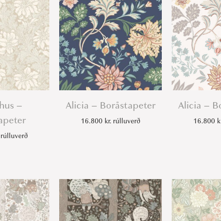
r
å
s
t
a
p
e
t
hus –
Alicia – Boråstapeter
Alicia – B
e
apeter
16.800
kr.
rúlluverð
16.800
k
r
rúlluverð
q
u
a
n
t
i