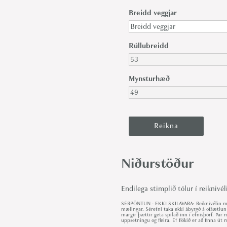
Breidd veggjar
Rúllubreidd
Mynsturhæð
Niðurstöður
Endilega stimplið tölur í reiknivél
SÉRPÖNTUN - EKKI SKILAVARA: Reiknivélin met
mælingar. Sérefni taka ekki ábyrgð á ofáætlun
margir þættir geta spilað inn í efnisþörf. Þa
uppsetningu og fleira. Ef flókið er að finna 