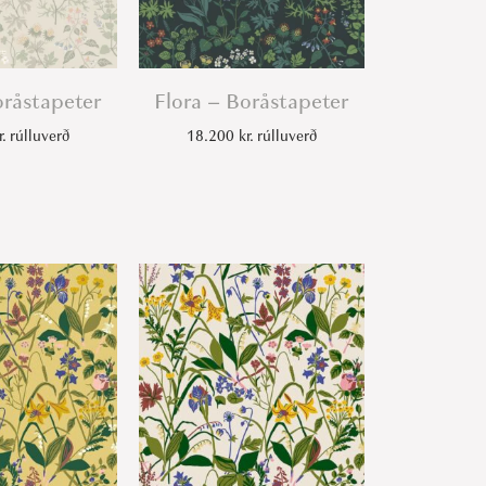
oråstapeter
Flora – Boråstapeter
r.
rúlluverð
18.200
kr.
rúlluverð