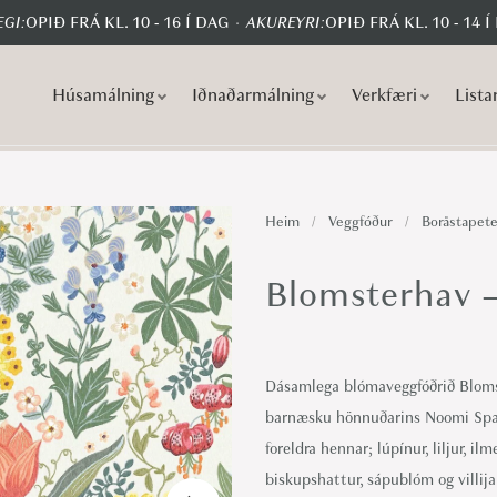
GI:
OPIÐ FRÁ KL. 10 - 16 Í DAG
AKUREYRI:
OPIÐ FRÁ KL. 10 - 14 Í
Húsamálning
Iðnaðarmálning
Verkfæri
Lista
S
S
k
k
i
i
p
p
Heim
/
Veggfóður
/
Boråstapete
t
t
o
o
Blomsterhav –
n
c
a
o
v
n
Dásamlega blómaveggfóðrið Bloms
i
t
barnæsku hönnuðarins Noomi Span
g
e
foreldra hennar; lúpínur, liljur, i
a
n
biskupshattur, sápublóm og villija
t
t