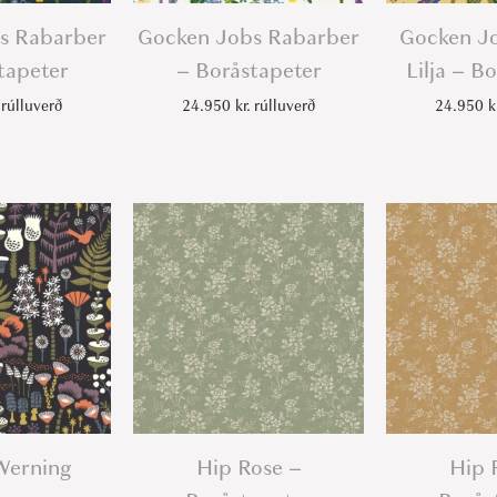
s Rabarber
Gocken Jobs Rabarber
Gocken Jo
tapeter
– Boråstapeter
Lilja – B
rúlluverð
24.950
kr.
rúlluverð
24.950
k
Werning
Hip Rose –
Hip 