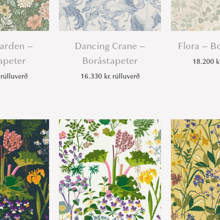
Garden –
Dancing Crane –
Flora – B
apeter
Boråstapeter
18.200
k
rúlluverð
16.330
kr.
rúlluverð