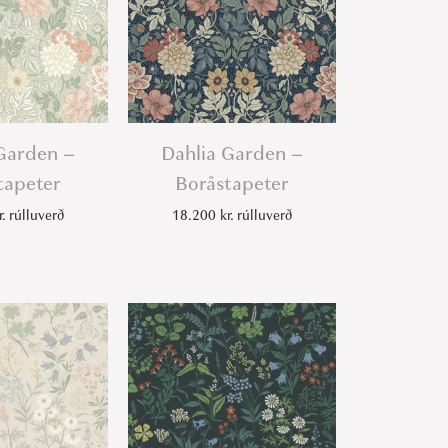
Garden –
Dahlia Garden –
tapeter
Boråstapeter
r.
rúlluverð
18.200
kr.
rúlluverð