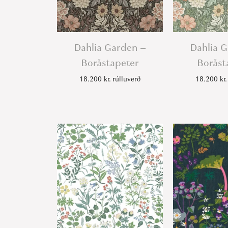
Dahlia Garden –
Dahlia 
Boråstapeter
Boråst
18.200
kr.
rúlluverð
18.200
kr.