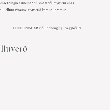
msetningin sameinar öll smáatriði mynstursins í
el í öllum rýmum. Mynstrið kemur í þremur
LEIÐBEININGAR við upphengingu veggfóðurs
lluverð