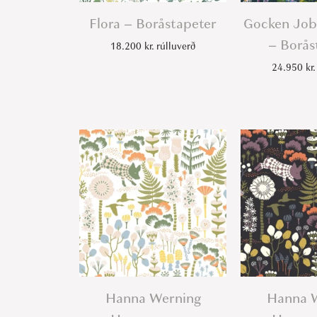
Flora – Boråstapeter
Gocken Job
– Borås
18.200
kr.
rúlluverð
24.950
kr.
Hanna Werning
Hanna 