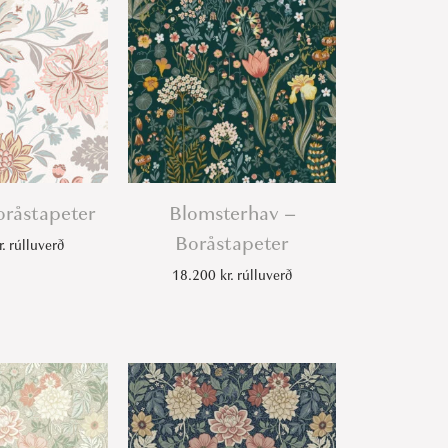
oråstapeter
Blomsterhav –
Boråstapeter
r.
rúlluverð
18.200
kr.
rúlluverð