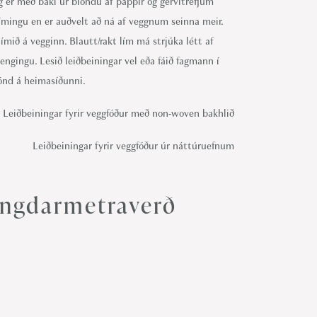
g er með baki úr blöndu af pappír og gervitrefjum
ímingu en er auðvelt að ná af veggnum seinna meir.
ímið á vegginn. Blautt/rakt lím má strjúka létt af
ngingu. Lesið leiðbeiningar vel eða fáið fagmann í
önd á heimasíðunni.
Leiðbeiningar fyrir veggfóður með non-woven bakhlið
Leiðbeiningar fyrir veggfóður úr náttúruefnum
ngdarmetraverð