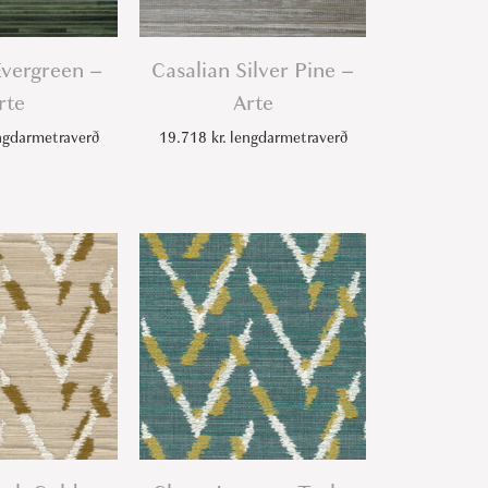
Evergreen –
Casalian Silver Pine –
rte
Arte
gdarmetraverð
19.718
kr.
lengdarmetraverð