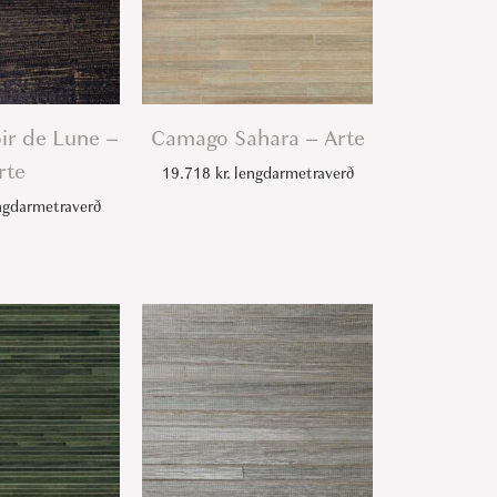
r de Lune –
Camago Sahara – Arte
rte
19.718
kr.
lengdarmetraverð
gdarmetraverð