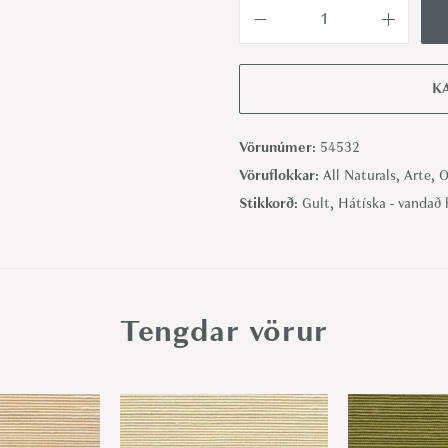
K
u
d
K
z
u
Vörunúmer:
54532
S
Vöruflokkar:
All Naturals
,
Arte
,
O
a
Stikkorð:
Gult
,
Hátíska - vandað
f
f
r
o
Tengdar vörur
n
-
A
r