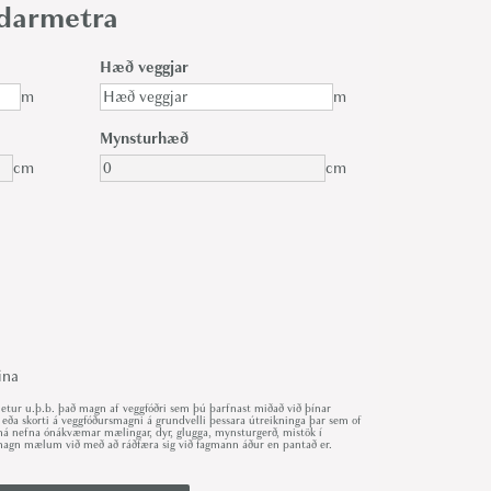
gdarmetra
Hæð veggjar
m
m
Mynsturhæð
cm
cm
ina
ur u.þ.b. það magn af veggfóðri sem þú þarfnast miðað við þínar
 eða skorti á veggfóðursmagni á grundvelli þessara útreikninga þar sem of
r má nefna ónákvæmar mælingar, dyr, glugga, mynsturgerð, mistök í
út magn mælum við með að ráðfæra sig við fagmann áður en pantað er.