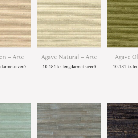
t
e
q
u
a
n
t
en – Arte
Agave Natural – Arte
Agave Ol
i
darmetraverð
10.181
kr.
lengdarmetraverð
10.181
kr.
len
t
y