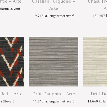
ffee – Arte
Casalian Turquoise –
Chasu Fr
Arte
A
darmetraverð
19.718
kr.
lengdarmetraverð
159.667
 Red – Arte
Drift Dauphin – Arte
Drift D
.
rúlluverð
11.640
kr.
lengdarmetraverð
11.640
kr.
len