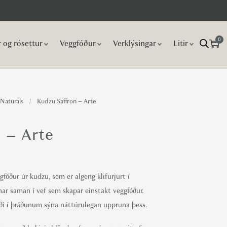
0
r og rósettur
Veggfóður
Verklýsingar
Litir
 Naturals
/
Kudzu Saffron – Arte
 – Arte
fóður úr kudzu, sem er algeng klifurjurt í
fnar saman í vef sem skapar einstakt veggfóður.
gði í þráðunum sýna náttúrulegan uppruna þess.