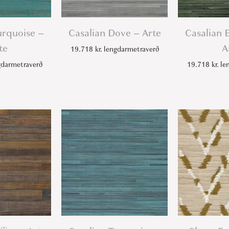
rquoise –
Casalian Dove – Arte
Casalian 
te
A
19.718
kr.
lengdarmetraverð
darmetraverð
19.718
kr.
len