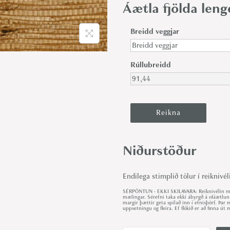
Áætla fjölda len
Breidd veggjar
Rúllubreidd
Niðurstöður
Endilega stimplið tölur í reiknivél
SÉRPÖNTUN - EKKI SKILAVARA: Reiknivélin met
mælingar. Sérefni taka ekki ábyrgð á ofáætlun
margir þættir geta spilað inn í efnisþörf. Þa
uppsetningu og fleira. Ef flókið er að finna 