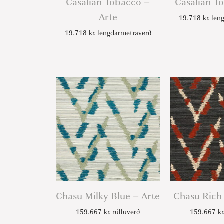
Casalian Tobacco –
Casalian To
Arte
19.718
kr.
leng
19.718
kr.
lengdarmetraverð
Chasu Milky Blue – Arte
Chasu Rich
159.667
kr.
rúlluverð
159.667
kr