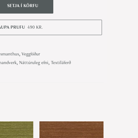
SETJA Í KÖRFU
AUPA PRUFU
490
KR.
smanthus
,
Veggfóður
 handverk
,
Náttúruleg efni
,
Textíláferð