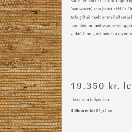
Kudzu er ofið úr náttúrutrefjum o
i
(non-woven) sem þenst ekki út í l
o
Athugið að mælt er með að setja l
n
framhliðinni með svampi við upphe
verkið. Einnig má benda á myndb
le
19.350
kr.
Í boði sem biðpöntun
Rúllubreidd:
91,44 cm