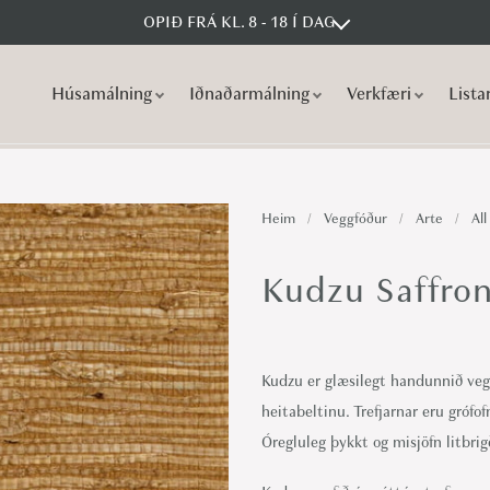
OPIÐ FRÁ KL. 8 - 18 Í DAG
Húsamálning
Iðnaðarmálning
Verkfæri
Lista
S
S
k
k
i
i
p
p
Heim
/
Veggfóður
/
Arte
/
All
t
t
o
o
Kudzu Saffron
n
c
a
o
v
n
Kudzu er glæsilegt handunnið vegg
i
t
heitabeltinu. Trefjarnar eru grófo
g
e
Óregluleg þykkt og misjöfn litbri
a
n
t
t