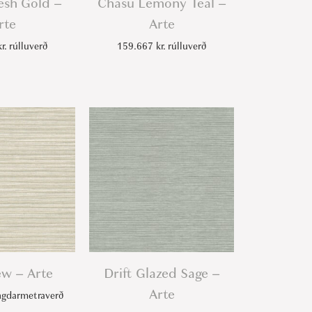
esh Gold –
Chasu Lemony Teal –
rte
Arte
kr.
rúlluverð
159.667
kr.
rúlluverð
ew – Arte
Drift Glazed Sage –
Arte
gdarmetraverð