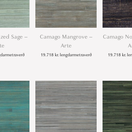
zed Sage –
Camago Mangrove –
Camago Noi
te
Arte
A
darmetraverð
19.718
kr.
lengdarmetraverð
19.718
kr.
len