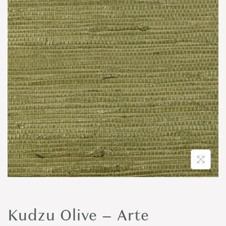
o
n
Kudzu Olive – Arte