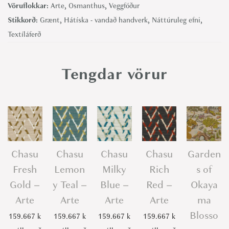
O
Vöruflokkar:
Arte
,
Osmanthus
,
Veggfóður
l
Stikkorð:
Grænt
,
Hátíska - vandað handverk
,
Náttúruleg efni
,
i
Textíláferð
v
e
Tengdar vörur
-
A
r
t
e
q
Chasu
Chasu
Chasu
Chasu
Garden
u
Fresh
Lemon
Milky
Rich
s of
a
Gold –
y Teal –
Blue –
Red –
Okaya
n
Arte
Arte
Arte
Arte
ma
t
Blosso
159.667
k
159.667
k
159.667
k
159.667
k
i