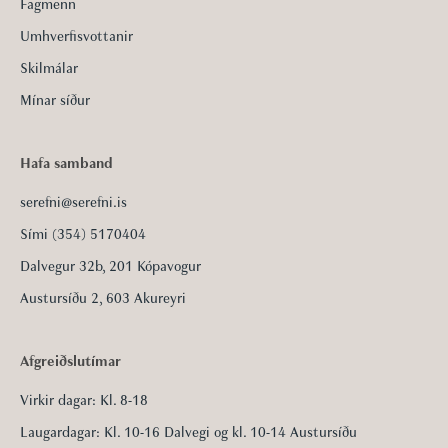
Fagmenn
Umhverfisvottanir
Skilmálar
Mínar síður
Hafa samband
serefni@serefni.is
Sími (354) 5170404
Dalvegur 32b, 201 Kópavogur
Austursíðu 2, 603 Akureyri
Afgreiðslutímar
Virkir dagar: Kl. 8-18
Laugardagar: Kl. 10-16 Dalvegi og kl. 10-14 Austursíðu