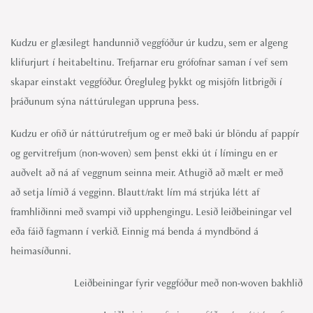
Kudzu er glæsilegt handunnið veggfóður úr kudzu, sem er algeng
klifurjurt í heitabeltinu. Trefjarnar eru grófofnar saman í vef sem
skapar einstakt veggfóður. Óregluleg þykkt og misjöfn litbrigði í
þráðunum sýna náttúrulegan uppruna þess.
Kudzu er ofið úr náttúrutrefjum og er með baki úr blöndu af pappír
og gervitrefjum (non-woven) sem þenst ekki út í límingu en er
auðvelt að ná af veggnum seinna meir. Athugið að mælt er með
að setja límið á vegginn. Blautt/rakt lím má strjúka létt af
framhliðinni með svampi við upphengingu. Lesið leiðbeiningar vel
eða fáið fagmann í verkið. Einnig má benda á myndbönd á
heimasíðunni.
Leiðbeiningar fyrir veggfóður með non-woven bakhlið