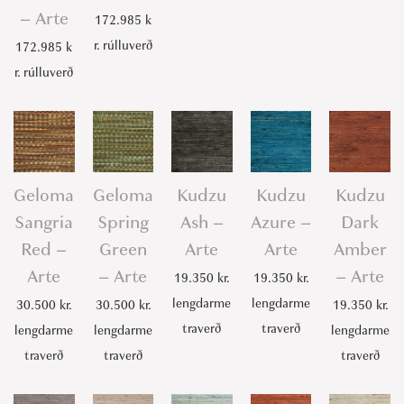
– Arte
172.985
k
r.
rúlluverð
172.985
k
r.
rúlluverð
Geloma
Geloma
Kudzu
Kudzu
Kudzu
Sangria
Spring
Ash –
Azure –
Dark
Red –
Green
Arte
Arte
Amber
Arte
– Arte
– Arte
19.350
kr.
19.350
kr.
lengdarme
lengdarme
30.500
kr.
30.500
kr.
19.350
kr.
traverð
traverð
lengdarme
lengdarme
lengdarme
traverð
traverð
traverð