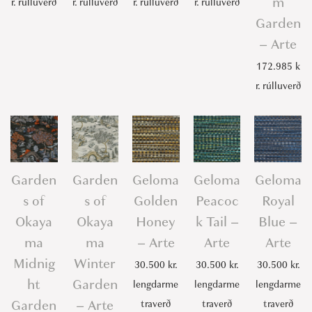
m
r.
rúlluverð
r.
rúlluverð
r.
rúlluverð
r.
rúlluverð
t
Garden
y
– Arte
172.985
k
r.
rúlluverð
Garden
Garden
Geloma
Geloma
Geloma
s of
s of
Golden
Peacoc
Royal
Okaya
Okaya
Honey
k Tail –
Blue –
ma
ma
– Arte
Arte
Arte
Midnig
Winter
30.500
kr.
30.500
kr.
30.500
kr.
ht
Garden
lengdarme
lengdarme
lengdarme
Garden
– Arte
traverð
traverð
traverð