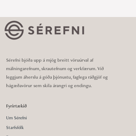
Sérefni bjóða upp á mjög breitt vöruúrval af
málningarefnum, skrautefnum og verkfærum. Við
leggjum áherslu á góða þjónustu, faglega ráðgjöf og
hágæðavörur sem skila árangri og endingu.
Fyrirtækið
Um Sérefni
Starfsfólk