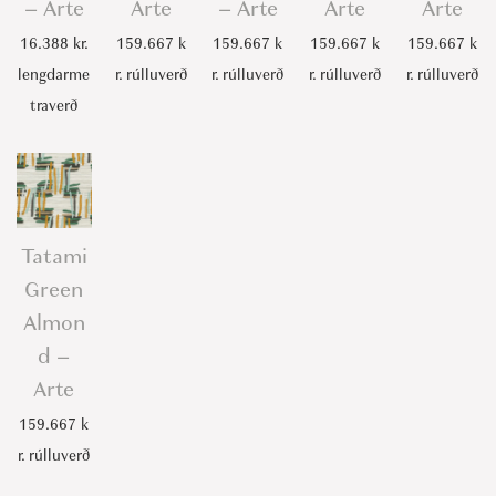
– Arte
Arte
– Arte
Arte
Arte
16.388
kr.
159.667
k
159.667
k
159.667
k
159.667
k
lengdarme
r.
rúlluverð
r.
rúlluverð
r.
rúlluverð
r.
rúlluverð
traverð
Tatami
Green
Almon
d –
Arte
159.667
k
r.
rúlluverð