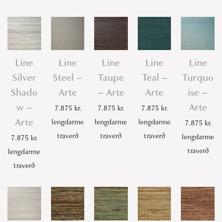
Line
Line
Line
Line
Line
Silver
Steel –
Taupe
Teal –
Turquo
Shado
Arte
– Arte
Arte
ise –
w –
Arte
7.875
kr.
7.875
kr.
7.875
kr.
Arte
lengdarme
lengdarme
lengdarme
7.875
kr.
traverð
traverð
traverð
lengdarme
7.875
kr.
traverð
lengdarme
traverð