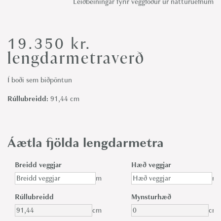
Leiðbeiningar fyrir veggfóður úr náttúruefnum
19.350
kr.
lengdarmetraverð
Í boði sem biðpöntun
Rúllubreidd:
91,44 cm
Áætla fjölda lengdarmetra
Breidd veggjar
Hæð veggjar
m
m
Rúllubreidd
Mynsturhæð
cm
cm