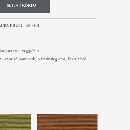
SETJA Í KÖRFU
AUPA PRUFU
490
KR.
arqueterie
,
Veggfóður
a - vandað handverk
,
Náttúruleg efni
,
Textíláferð