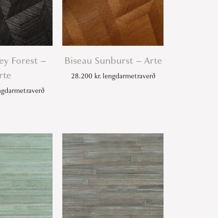
ey Forest –
Biseau Sunburst – Arte
rte
28.200
kr.
lengdarmetraverð
gdarmetraverð