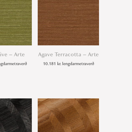
ive – Arte
Agave Terracotta – Arte
gdarmetraverð
10.181
kr.
lengdarmetraverð