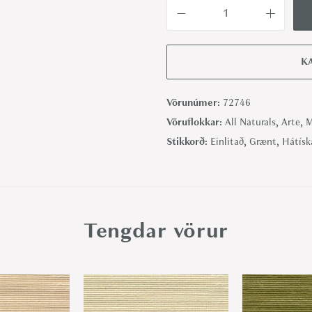
L
i
n
K
e
M
Vörunúmer:
72746
i
Vöruflokkar:
All Naturals
,
Arte
,
M
n
Stikkorð:
Einlitað
,
Grænt
,
Hátísk
t
-
A
r
Tengdar vörur
t
e
q
u