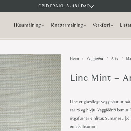
OPIÐ FRÁ KL. 8 - 18 Í DAG
Húsamálning
Iðnaðarmálning
Verkfæri
Lista
S
S
k
k
i
i
p
p
Heim
/
Veggfóður
/
Arte
/
Ma
t
t
o
o
Line Mint – A
n
c
a
o
v
n
Line er glæsilegt veggfóður úr ná
i
t
sér ró og hlýju. Veggfóðrið kemur
g
e
útgáfurnar einlitar. Sumar eru þ
a
n
en aðalliturinn.
t
t