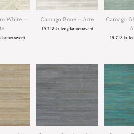
rm White –
Camago Bone – Arte
Camago Gl
te
A
19.718
kr.
lengdarmetraverð
darmetraverð
19.718
kr.
len