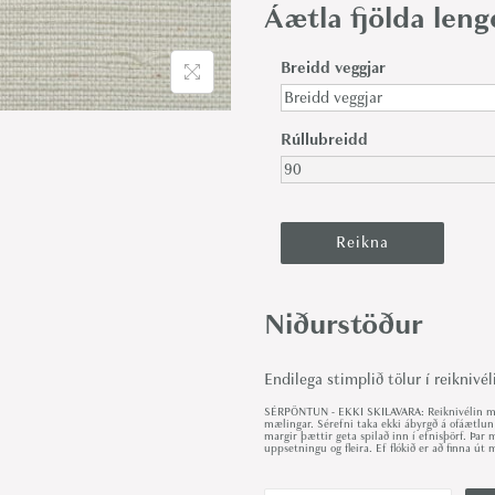
Áætla fjölda len
Breidd veggjar
Rúllubreidd
Niðurstöður
Endilega stimplið tölur í reiknivél
SÉRPÖNTUN - EKKI SKILAVARA: Reiknivélin met
mælingar. Sérefni taka ekki ábyrgð á ofáætlun
margir þættir geta spilað inn í efnisþörf. Þa
uppsetningu og fleira. Ef flókið er að finna 