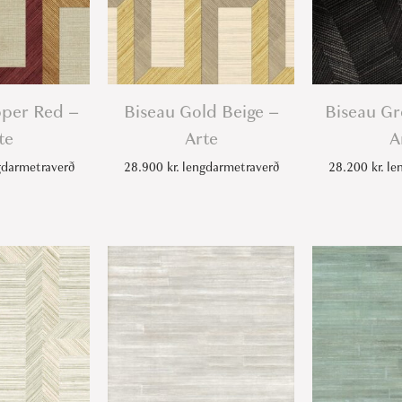
pper Red –
Biseau Gold Beige –
Biseau Gr
te
Arte
A
darmetraverð
28.900
kr.
lengdarmetraverð
28.200
kr.
len