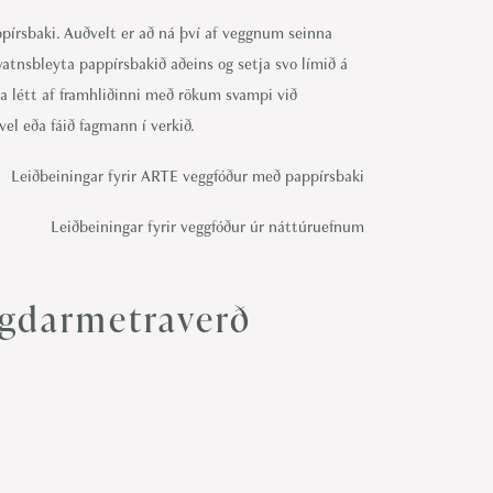
ppírsbaki. Auðvelt er að ná því af veggnum seinna
atnsbleyta pappírsbakið aðeins og setja svo límið á
ka létt af framhliðinni með rökum svampi við
el eða fáið fagmann í verkið.
Leiðbeiningar fyrir ARTE veggfóður með pappírsbaki
Leiðbeiningar fyrir veggfóður úr náttúruefnum
gdarmetraverð