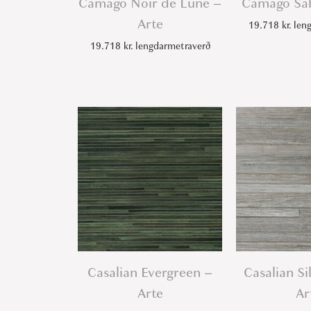
Camago Noir de Lune –
Camago Sah
Arte
19.718
kr.
leng
19.718
kr.
lengdarmetraverð
Casalian Evergreen –
Casalian Si
Arte
Ar