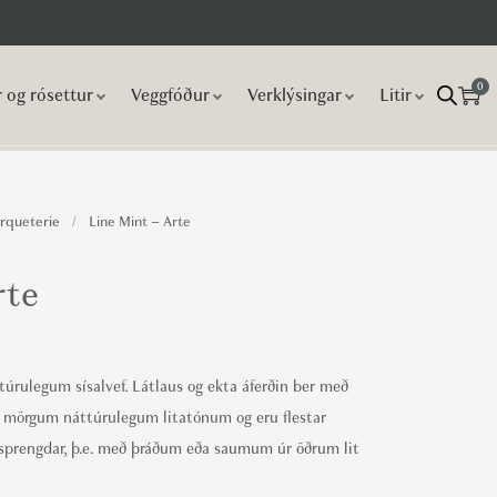
0
r og rósettur
Veggfóður
Verklýsingar
Litir
rqueterie
/
Line Mint – Arte
rte
ttúrulegum sísalvef. Látlaus og ekta áferðin ber með
 í mörgum náttúrulegum litatónum og eru flestar
ó sprengdar, þ.e. með þráðum eða saumum úr öðrum lit