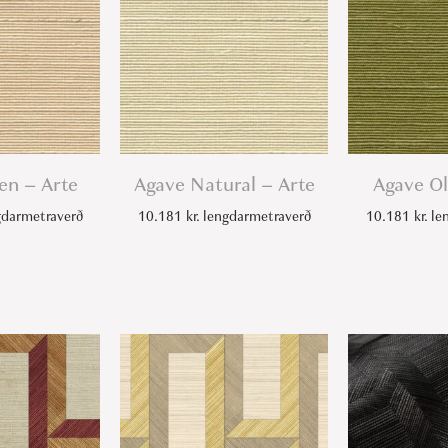
a
n
t
i
t
y
en – Arte
Agave Natural – Arte
Agave Ol
darmetraverð
10.181
kr.
lengdarmetraverð
10.181
kr.
len