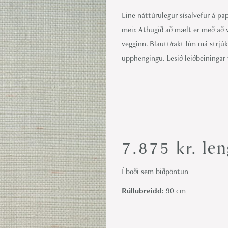
i
Line náttúrulegur sísalvefur á pa
o
meir. Athugið að mælt er með að v
n
vegginn. Blautt/rakt lím má strjú
upphengingu. Lesið leiðbeiningar v
len
7.875
kr.
Í boði sem biðpöntun
Rúllubreidd:
90 cm