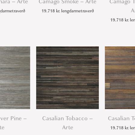
ara – Arte
Camago Smoke – Arte
Camago T
A
darmetraverð
19.718
kr.
lengdarmetraverð
19.718
kr.
len
lver Pine –
Casalian Tobacco –
Casalian T
te
Arte
19.718
kr.
len