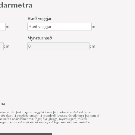
gdarmetra
Hæð veggjar
m
m
Mynsturhæð
cm
cm
ina
ur u.þ.b. það magn af veggfóðri sem þú þarfnast miðað við þínar
 eða skorti á veggfóðursmagni á grundvelli þessara útreikninga þar sem of
r má nefna ónákvæmar mælingar, dyr, glugga, mynsturgerð, mistök í
út magn mælum við með að ráðfæra sig við fagmann áður en pantað er.