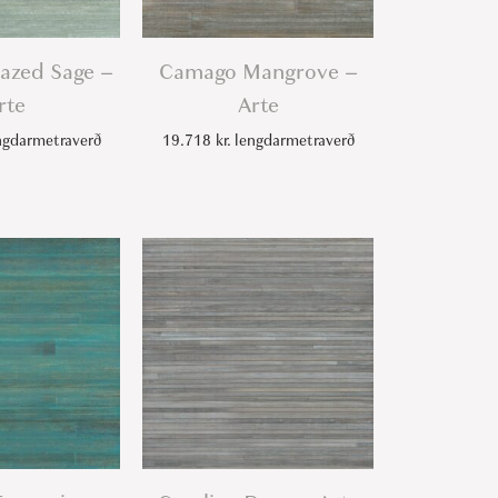
azed Sage –
Camago Mangrove –
rte
Arte
gdarmetraverð
19.718
kr.
lengdarmetraverð