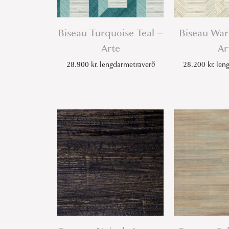
Biseau Turquoise Teal –
Biseau Wa
Arte
Ar
28.900
kr.
lengdarmetraverð
28.200
kr.
leng