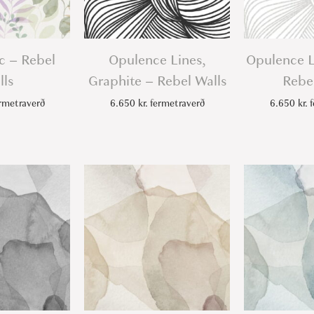
c – Rebel
Opulence Lines,
Opulence L
lls
Graphite – Rebel Walls
Rebel
rmetraverð
6.650
kr.
fermetraverð
6.650
kr.
f