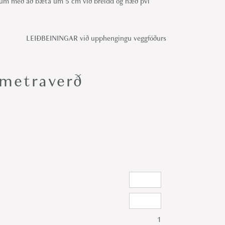
um með að bæta um 5 cm við breidd og hæð því
LEIÐBEININGAR við upphengingu veggfóðurs
metraverð
1