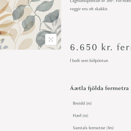
Lágmarkspöntun er 3m². Við mæl
i
veggir eru oft skakkir.
o
n
6.650
kr.
fer
Í boði sem biðpöntun
Áætla fjölda fermetra
Breidd (m)
Hæð (m)
Samtals fermetrar (fm)