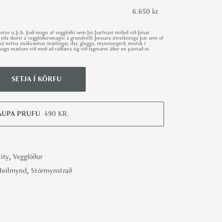
6.650 kr.
ur u.þ.b. það magn af veggfóðri sem þú þarfnast miðað við þínar
 eða skorti á veggfóðursmagni á grundvelli þessara útreikninga þar sem of
r má nefna ónákvæmar mælingar, dyr, glugga, mynsturgerð, mistök í
út magn mælum við með að ráðfæra sig við fagmann áður en pantað er.
SETJA Í KÖRFU
AUPA PRUFU
490
KR.
ity
,
Veggfóður
Heilmynd
,
Stórmynstrað