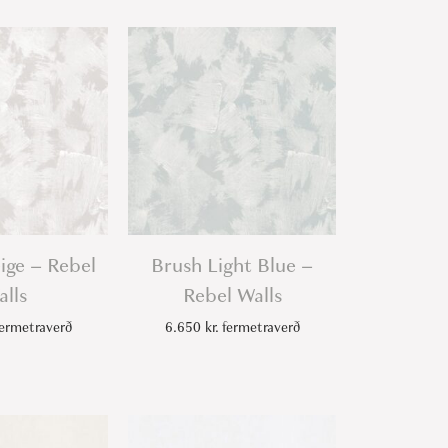
ige – Rebel
Brush Light Blue –
lls
Rebel Walls
ermetraverð
6.650
kr.
fermetraverð