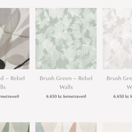
t
y
nd – Rebel
Brush Green – Rebel
Brush Gre
lls
Walls
Wa
rmetraverð
6.650
kr.
fermetraverð
6.650
kr.
f