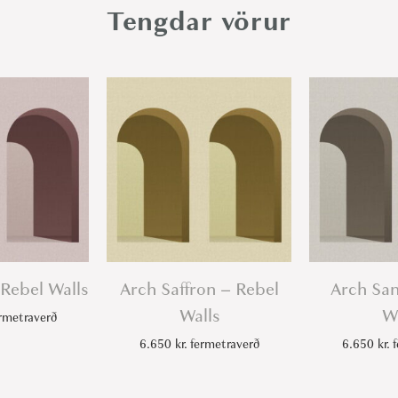
R
Tengdar vörur
e
b
e
l
W
a
l
l
s
q
u
 Rebel Walls
Arch Saffron – Rebel
Arch San
a
Walls
Wa
rmetraverð
n
6.650
kr.
fermetraverð
6.650
kr.
f
t
i