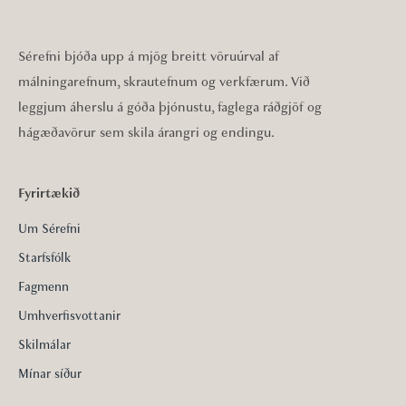
Sérefni bjóða upp á mjög breitt vöruúrval af
málningarefnum, skrautefnum og verkfærum. Við
leggjum áherslu á góða þjónustu, faglega ráðgjöf og
hágæðavörur sem skila árangri og endingu.
Fyrirtækið
Um Sérefni
Starfsfólk
Fagmenn
Umhverfisvottanir
Skilmálar
Mínar síður