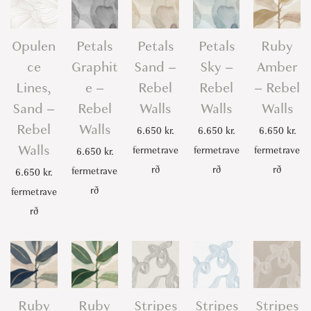
Opulen
Petals
Petals
Petals
Ruby
ce
Graphit
Sand –
Sky –
Amber
Lines,
e –
Rebel
Rebel
– Rebel
Sand –
Rebel
Walls
Walls
Walls
Rebel
Walls
6.650
kr.
6.650
kr.
6.650
kr.
Walls
fermetrave
fermetrave
fermetrave
6.650
kr.
rð
rð
rð
fermetrave
6.650
kr.
rð
fermetrave
rð
Ruby
Ruby
Stripes
Stripes
Stripes