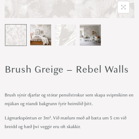
o
n
Brush Greige – Rebel Walls
Brush sýnir djarfar og stórar pensilstrokur sem skapa svipmikinn en
mjúkan og róandi bakgrunn fyrir heimilið þitt.
Lágmarkspöntun er 3m². Við mælum með að bæta um 5 cm við
breidd og hæð því veggir eru oft skakkir.