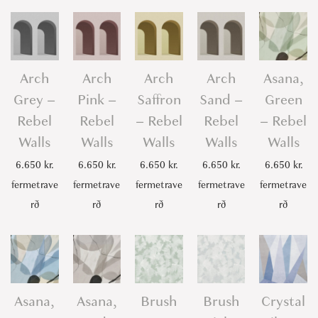
R
e
b
e
Arch
Arch
Arch
Arch
Asana,
l
Grey –
Pink –
Saffron
Sand –
Green
W
Rebel
Rebel
– Rebel
Rebel
– Rebel
a
Walls
Walls
Walls
Walls
Walls
l
6.650
kr.
6.650
kr.
6.650
kr.
6.650
kr.
6.650
kr.
l
fermetrave
fermetrave
fermetrave
fermetrave
fermetrave
s
rð
rð
rð
rð
rð
q
u
a
n
t
Asana,
Asana,
Brush
Brush
Crystal
i