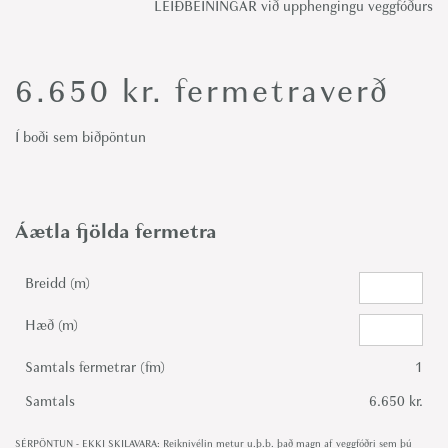
LEIÐBEININGAR við upphengingu veggfóðurs
6.650
kr.
fermetraverð
Í boði sem biðpöntun
Áætla fjölda fermetra
Breidd (m)
Hæð (m)
Samtals fermetrar (fm)
1
Samtals
6.650 kr.
SÉRPÖNTUN - EKKI SKILAVARA: Reiknivélin metur u.þ.b. það magn af veggfóðri sem þú