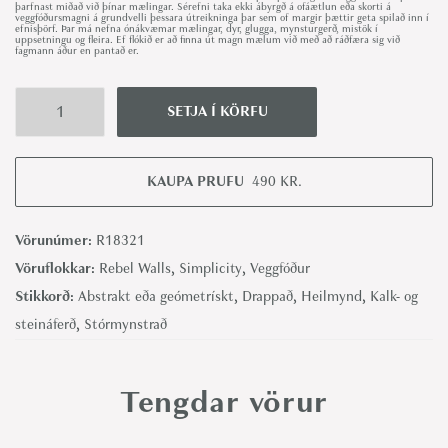
þarfnast miðað við þínar mælingar. Sérefni taka ekki ábyrgð á ofáætlun eða skorti á
veggfóðursmagni á grundvelli þessara útreikninga þar sem of margir þættir geta spilað inn í
efnisþörf. Þar má nefna ónákvæmar mælingar, dyr, glugga, mynsturgerð, mistök í
uppsetningu og fleira. Ef flókið er að finna út magn mælum við með að ráðfæra sig við
fagmann áður en pantað er.
SETJA Í KÖRFU
B
r
u
KAUPA PRUFU
490
KR.
s
h
Vörunúmer:
R18321
G
Vöruflokkar:
Rebel Walls
,
Simplicity
,
Veggfóður
r
Stikkorð:
Abstrakt eða geómetrískt
,
Drappað
,
Heilmynd
,
Kalk- og
e
steináferð
,
Stórmynstrað
i
g
Tengdar vörur
e
-