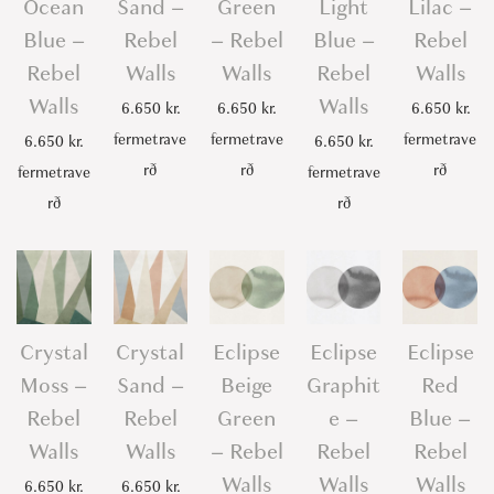
Ocean
Sand –
Green
Light
Lilac –
t
Blue –
Rebel
– Rebel
Blue –
Rebel
y
Rebel
Walls
Walls
Rebel
Walls
Walls
Walls
6.650
kr.
6.650
kr.
6.650
kr.
fermetrave
fermetrave
fermetrave
6.650
kr.
6.650
kr.
rð
rð
rð
fermetrave
fermetrave
rð
rð
Crystal
Crystal
Eclipse
Eclipse
Eclipse
Moss –
Sand –
Beige
Graphit
Red
Rebel
Rebel
Green
e –
Blue –
Walls
Walls
– Rebel
Rebel
Rebel
Walls
Walls
Walls
6.650
kr.
6.650
kr.