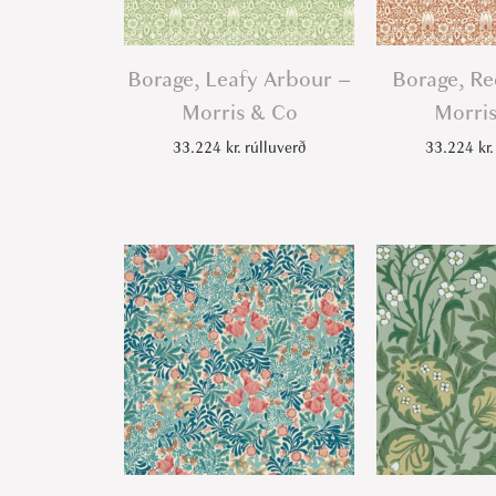
Borage, Leafy Arbour –
Borage, R
Morris & Co
Morri
33.224
kr.
rúlluverð
33.224
kr.