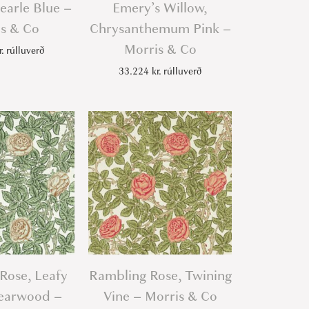
earle Blue –
Emery’s Willow,
s & Co
Chrysanthemum Pink –
Morris & Co
r.
rúlluverð
33.224
kr.
rúlluverð
Rose, Leafy
Rambling Rose, Twining
earwood –
Vine – Morris & Co