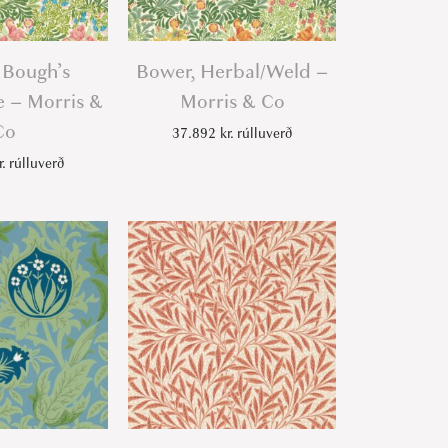
 Bough’s
Bower, Herbal/Weld –
 – Morris &
Morris & Co
Co
37.892
kr.
rúlluverð
r.
rúlluverð