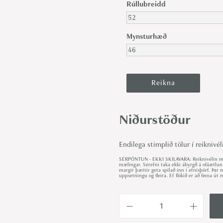
Rúllubreidd
Mynsturhæð
Niðurstöður
Endilega stimplið tölur í reiknivél
SÉRPÖNTUN - EKKI SKILAVARA: Reiknivélin met
mælingar. Sérefni taka ekki ábyrgð á ofáætlun
margir þættir geta spilað inn í efnisþörf. Þa
uppsetningu og fleira. Ef flókið er að finna 
E