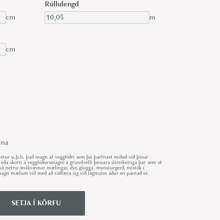
Rúllulengd
cm
m
cm
ina
ur u.þ.b. það magn af veggfóðri sem þú þarfnast miðað við þínar
 eða skorti á veggfóðursmagni á grundvelli þessara útreikninga þar sem of
r má nefna ónákvæmar mælingar, dyr, glugga, mynsturgerð, mistök í
út magn mælum við með að ráðfæra sig við fagmann áður en pantað er.
SETJA Í KÖRFU