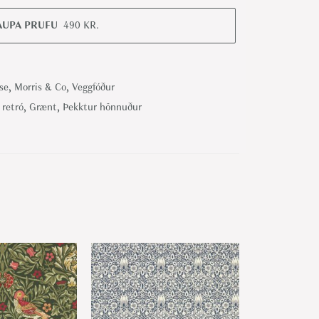
AUPA PRUFU
490
KR.
se
,
Morris & Co
,
Veggfóður
- retró
,
Grænt
,
Þekktur hönnuður