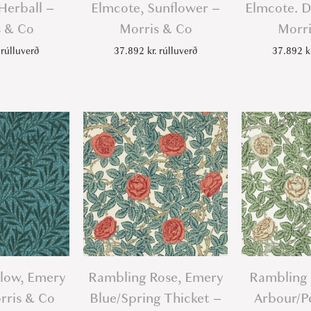
Herball –
Elmcote, Sunflower –
Elmcote. D
s & Co
Morris & Co
Morri
rúlluverð
37.892
kr.
rúlluverð
37.892
k
llow, Emery
Rambling Rose, Emery
Rambling 
rris & Co
Blue/Spring Thicket –
Arbour/P