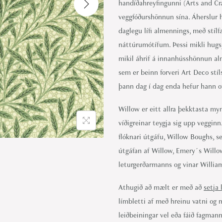
handíðahreyfingunni (Arts and Craf
i
veggfóðurshönnun sína. Áherslur h
o
daglegu lífi almennings, með stí
n
náttúrumótífum. Þessi mikli hugs
mikil áhrif á innanhússhönnun alm
sem er beinn forveri Art Deco stíl
þann dag í dag enda hefur hann of
Willow er eitt allra þekktasta myn
víðigreinar teygja sig upp vegginn
flóknari útgáfu, Willow Boughs, s
útgáfan af Willow, Emery´s Willow,
leturgerðarmanns og vinar William
Athugið að mælt er með að
setja 
límbletti af með hreinu vatni og
leiðbeiningar vel eða fáið fagmann 