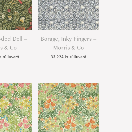
ded Dell –
Borage, Inky Fingers –
s & Co
Morris & Co
r.
rúlluverð
33.224
kr.
rúlluverð