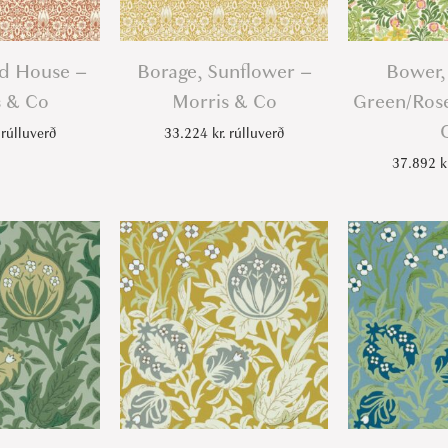
a
n
t
ed House –
Borage, Sunflower –
Bower,
i
s & Co
Morris & Co
Green/Rose
t
rúlluverð
33.224
kr.
rúlluverð
y
37.892
k