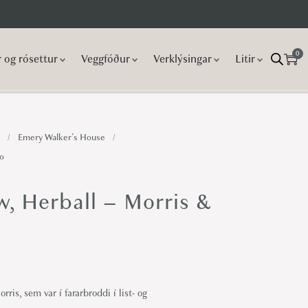
0
r og rósettur
Veggfóður
Verklýsingar
Litir
/
Emery Walker's House
/
Co
w, Herball – Morris &
ris, sem var í fararbroddi í list- og