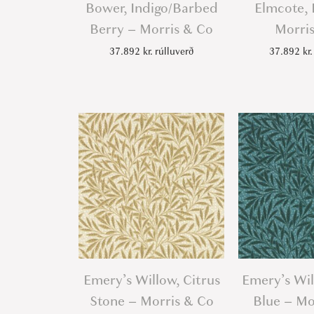
Bower, Indigo/Barbed
Elmcote, 
Berry – Morris & Co
Morri
37.892
kr.
rúlluverð
37.892
kr.
Emery’s Willow, Citrus
Emery’s Wi
Stone – Morris & Co
Blue – Mo