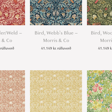
b
a
l
l
-
der/Weld –
Bird, Webb’s Blue –
Bird, Woo
M
s & Co
Morris & Co
Morri
o
rúlluverð
41.149
kr.
rúlluverð
41.149
k
r
r
i
s
&
C
o
q
u