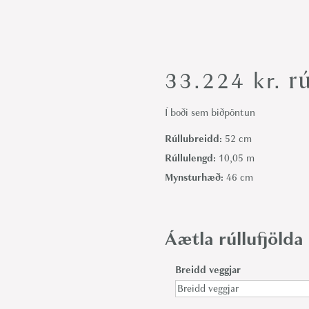
rú
33.224
kr.
Í boði sem biðpöntun
Rúllubreidd:
52 cm
Rúllulengd:
10,05 m
Mynsturhæð:
46 cm
Áætla rúllufjölda
Breidd veggjar