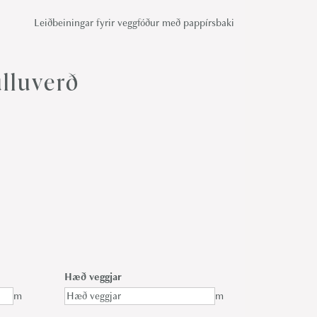
Leiðbeiningar fyrir veggfóður með pappírsbaki
lluverð
Hæð veggjar
m
m