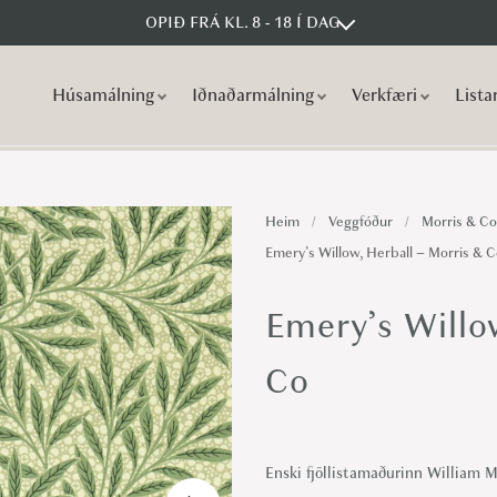
OPIÐ FRÁ KL. 8 - 18 Í DAG
Húsamálning
Iðnaðarmálning
Verkfæri
Lista
S
S
k
k
i
i
p
p
Heim
/
Veggfóður
/
Morris & Co
t
t
Emery’s Willow, Herball – Morris & 
o
o
n
c
Emery’s Willo
a
o
v
n
Co
i
t
g
e
a
n
Enski fjöllistamaðurinn William Mor
t
t