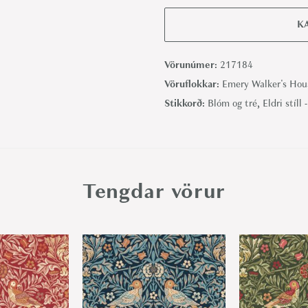
m
e
K
r
y
Vörunúmer:
217184
’
Vöruflokkar:
Emery Walker's Hou
s
Stikkorð:
Blóm og tré
,
Eldri stíll 
W
i
l
l
Tengdar vörur
o
w
,
H
e
r