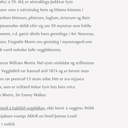
ts) á 19. öld, er sérstaklega þekktur fyrir
ans voru á náttúruleg form og lífræna hönnun í
lfærðum blómum, plöntum, fuglum, ávöxtum og fleiri
jónamaður skildi eftir sig um 50 mynstur sem höfðu
ennt, t.d. gætir áhrifa hans greinilega í Art Nouveau,
sins. Fingraför Morris eru greinileg í mynsturgerð enn
t verið nefndur faðir veggfóðursins.
stur William Morris. Það sýnir einfaldar og stílhreinar
. Veggfóðrið var hannað árið 1874 og er forveri mun
em var prentuð 13 árum síðar. Hér er svo nýjasta
 sem er stílfærð frekar fyrir hús hins virta
 Morris, Sir Emery Walker.
límið á bakhlið veggfóðurs
, ekki beint á vegginn. Þrífið
 mjúkum svampi ÁÐUR en límið þornar. Lesið
í verkið.