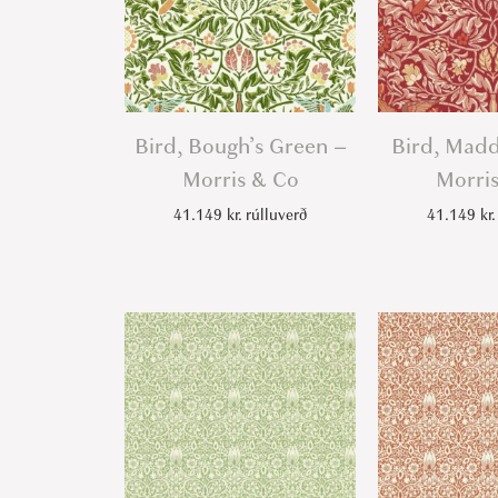
Bird, Bough’s Green –
Bird, Mad
Morris & Co
Morri
41.149
kr.
rúlluverð
41.149
kr.