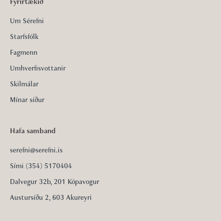
Fyrirtækið
Um Sérefni
Starfsfólk
Fagmenn
Umhverfisvottanir
Skilmálar
Mínar síður
Hafa samband
serefni@serefni.is
Sími (354) 5170404
Dalvegur 32b, 201 Kópavogur
Austursíðu 2, 603 Akureyri