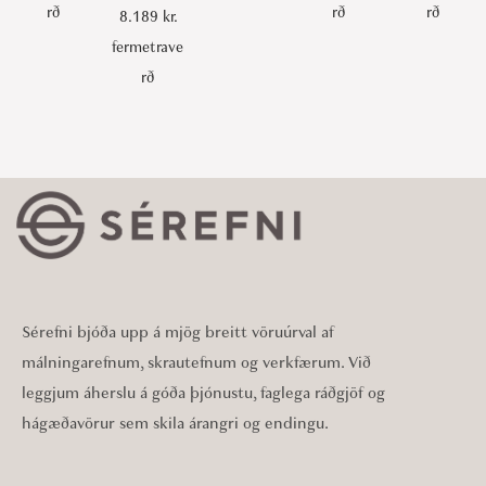
rð
rð
rð
8.189
kr.
fermetrave
rð
Sérefni bjóða upp á mjög breitt vöruúrval af
málningarefnum, skrautefnum og verkfærum. Við
leggjum áherslu á góða þjónustu, faglega ráðgjöf og
hágæðavörur sem skila árangri og endingu.