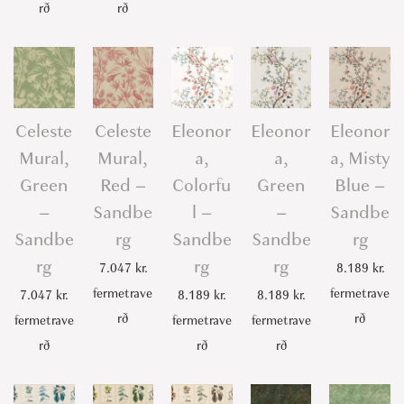
u
rð
rð
a
n
t
i
Celeste
Celeste
Eleonor
Eleonor
Eleonor
t
Mural,
Mural,
a,
a,
a, Misty
y
Green
Red –
Colorfu
Green
Blue –
–
Sandbe
l –
–
Sandbe
Sandbe
rg
Sandbe
Sandbe
rg
rg
rg
rg
7.047
kr.
8.189
kr.
fermetrave
fermetrave
7.047
kr.
8.189
kr.
8.189
kr.
rð
rð
fermetrave
fermetrave
fermetrave
rð
rð
rð