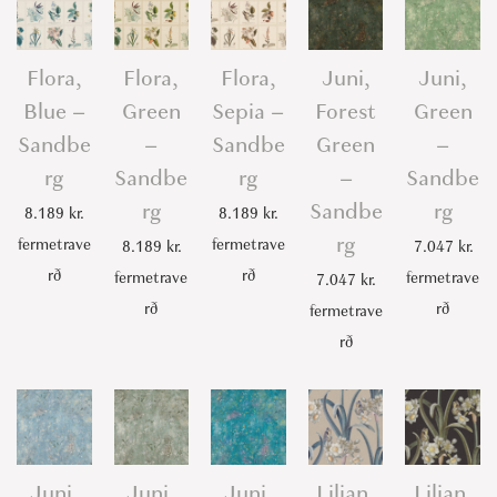
Flora,
Flora,
Flora,
Juni,
Juni,
Blue –
Green
Sepia –
Forest
Green
Sandbe
–
Sandbe
Green
–
rg
Sandbe
rg
–
Sandbe
rg
Sandbe
rg
8.189
kr.
8.189
kr.
rg
fermetrave
fermetrave
8.189
kr.
7.047
kr.
rð
rð
fermetrave
fermetrave
7.047
kr.
rð
rð
fermetrave
rð
Juni,
Juni,
Juni,
Lilian,
Lilian,