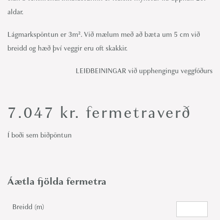
aldar.
Lágmarkspöntun er 3m². Við mælum með að bæta um 5 cm við
breidd og hæð því veggir eru oft skakkir.
LEIÐBEININGAR við upphengingu veggfóðurs
7.047
kr.
fermetraverð
Í boði sem biðpöntun
Áætla fjölda fermetra
Breidd (m)