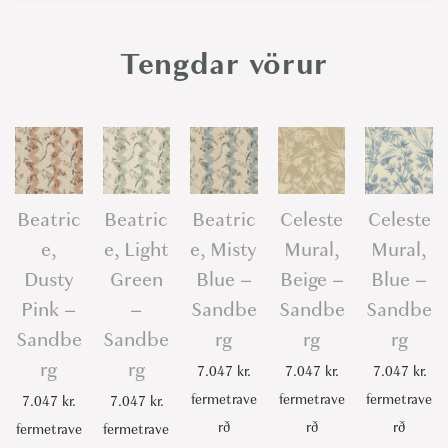
e
,
Tengdar vörur
B
l
u
e
-
S
Beatric
Beatric
Beatric
Celeste
Celeste
a
e,
e, Light
e, Misty
Mural,
Mural,
n
Dusty
Green
Blue –
Beige –
Blue –
d
Pink –
–
Sandbe
Sandbe
Sandbe
b
Sandbe
Sandbe
rg
rg
rg
e
rg
rg
7.047
kr.
7.047
kr.
7.047
kr.
r
fermetrave
fermetrave
fermetrave
g
7.047
kr.
7.047
kr.
rð
rð
rð
q
fermetrave
fermetrave