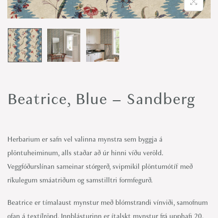
o
n
Beatrice, Blue – Sandberg
Herbarium er safn vel valinna mynstra sem byggja á
plöntuheiminum, alls staðar að úr hinni víðu veröld.
Veggfóðurslínan sameinar stórgerð, svipmikil plöntumótíf með
ríkulegum smáatriðum og samstilltri formfegurð.
Beatrice er tímalaust mynstur með blómstrandi vínviði, samofnum
ofan á textílrönd. Innblásturinn er ítalskt mynstur frá upphafi 20.