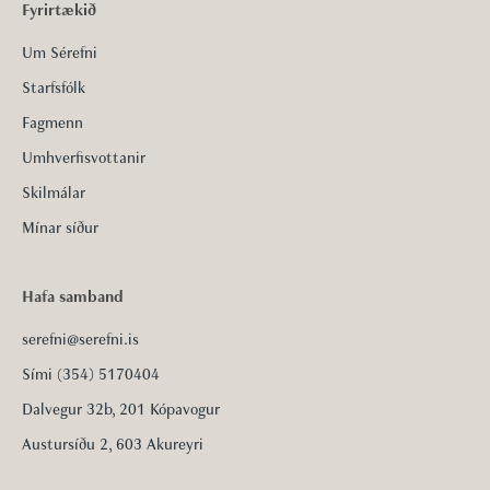
Fyrirtækið
Um Sérefni
Starfsfólk
Fagmenn
Umhverfisvottanir
Skilmálar
Mínar síður
Hafa samband
serefni@serefni.is
Sími (354) 5170404
Dalvegur 32b, 201 Kópavogur
Austursíðu 2, 603 Akureyri