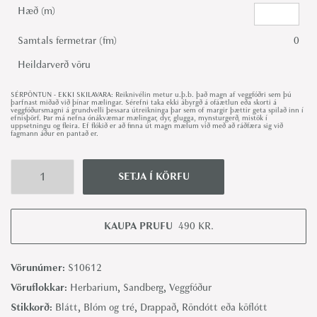
Hæð (m)
Samtals fermetrar (fm)
0
Heildarverð vöru
SÉRPÖNTUN - EKKI SKILAVARA: Reiknivélin metur u.þ.b. það magn af veggfóðri sem þú
þarfnast miðað við þínar mælingar. Sérefni taka ekki ábyrgð á ofáætlun eða skorti á
veggfóðursmagni á grundvelli þessara útreikninga þar sem of margir þættir geta spilað inn í
efnisþörf. Þar má nefna ónákvæmar mælingar, dyr, glugga, mynsturgerð, mistök í
uppsetningu og fleira. Ef flókið er að finna út magn mælum við með að ráðfæra sig við
fagmann áður en pantað er.
SETJA Í KÖRFU
B
e
a
KAUPA PRUFU
490
KR.
t
r
Vörunúmer:
S10612
i
Vöruflokkar:
Herbarium
,
Sandberg
,
Veggfóður
c
Stikkorð:
Blátt
,
Blóm og tré
,
Drappað
,
Röndótt eða köflótt