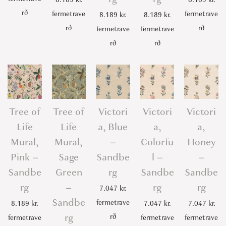
rð
fermetrave
fermetrave
8.189
kr.
8.189
kr.
rð
rð
fermetrave
fermetrave
rð
rð
Tree of
Tree of
Victori
Victori
Victori
Life
Life
a, Blue
a,
a,
Mural,
Mural,
–
Colorfu
Honey
Pink –
Sage
Sandbe
l –
–
Sandbe
Green
rg
Sandbe
Sandbe
rg
–
rg
rg
7.047
kr.
Sandbe
fermetrave
8.189
kr.
7.047
kr.
7.047
kr.
rg
rð
fermetrave
fermetrave
fermetrave