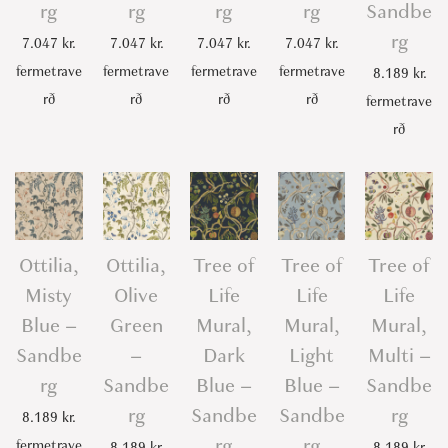
rg
rg
rg
rg
Sandbe
rg
7.047
kr.
7.047
kr.
7.047
kr.
7.047
kr.
fermetrave
fermetrave
fermetrave
fermetrave
8.189
kr.
rð
rð
rð
rð
fermetrave
rð
Ottilia,
Ottilia,
Tree of
Tree of
Tree of
Misty
Olive
Life
Life
Life
Blue –
Green
Mural,
Mural,
Mural,
Sandbe
–
Dark
Light
Multi –
rg
Sandbe
Blue –
Blue –
Sandbe
rg
Sandbe
Sandbe
rg
8.189
kr.
rg
rg
fermetrave
8.189
kr.
8.189
kr.