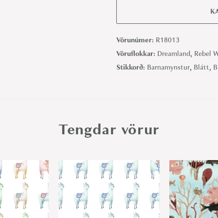
e
K
e
h
Vörunúmer:
R18013
o
Vöruflokkar:
Dreamland
,
Rebel W
u
Stikkorð:
Barnamynstur
,
Blátt
,
B
s
e
,
S
Tengdar vörur
u
n
s
h
i
n
e