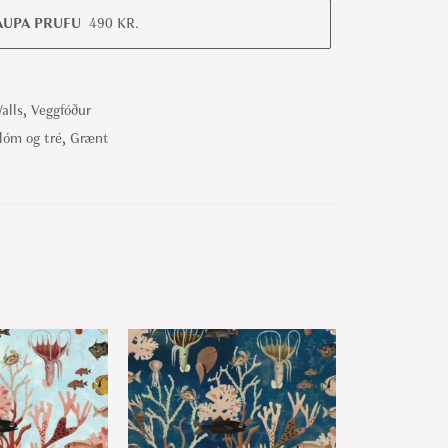
AUPA PRUFU
490
KR.
alls
,
Veggfóður
lóm og tré
,
Grænt