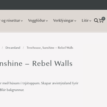
0
r og rósettur
Veggfóður
Verklýsingar
Litir
/
Dreamland
/
Treehouse, Sunshine – Rebel Walls
nshine – Rebel Walls
 með húsum í trjátoppum. Skapar ævintýraland fyrir
Blár bakgrunnur.