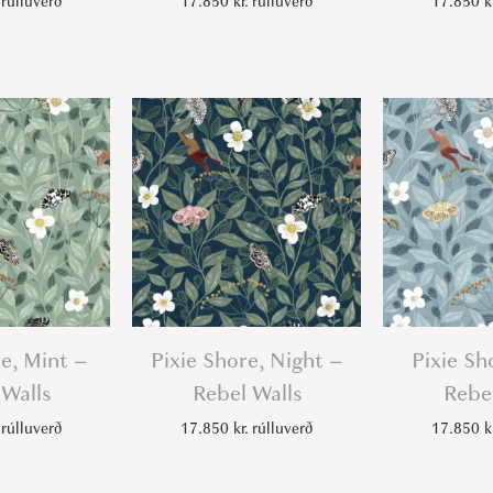
rúlluverð
17.850
kr.
rúlluverð
17.850
k
re, Mint –
Pixie Shore, Night –
Pixie Sh
 Walls
Rebel Walls
Rebel
rúlluverð
17.850
kr.
rúlluverð
17.850
k