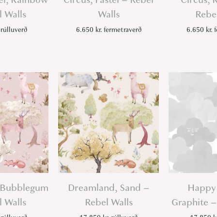
l Walls
Walls
Rebel
rúlluverð
6.650
kr.
fermetraverð
6.650
kr.
f
 Bubblegum
Dreamland, Sand –
Happy 
l Walls
Rebel Walls
Graphite –