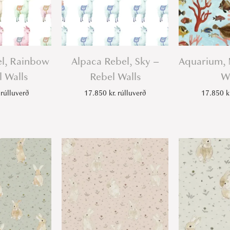
-
R
e
b
el, Rainbow
Alpaca Rebel, Sky –
Aquarium, 
e
l Walls
Rebel Walls
Wa
l
rúlluverð
17.850
kr.
rúlluverð
17.850
k
W
a
l
l
s
q
u
a
n
t