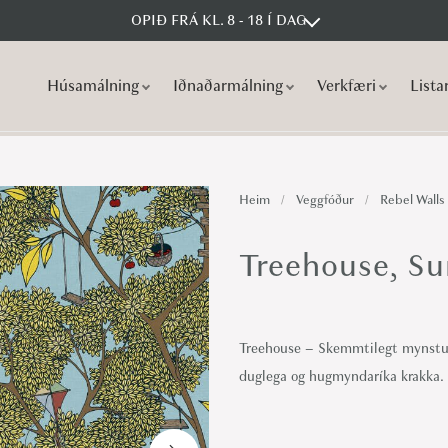
OPIÐ FRÁ KL. 8 - 18 Í DAG
Húsamálning
Iðnaðarmálning
Verkfæri
Lista
S
S
k
k
i
i
p
p
Heim
/
Veggfóður
/
Rebel Walls
t
t
o
o
Treehouse, Su
n
c
a
o
v
n
Treehouse – Skemmtilegt mynstur
i
t
duglega og hugmyndaríka krakka. 
g
e
a
n
t
t