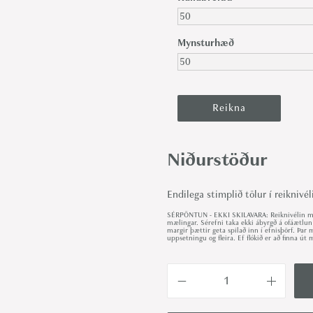
Mynsturhæð
Niðurstöður
Endilega stimplið tölur í reiknivél
SÉRPÖNTUN - EKKI SKILAVARA: Reiknivélin met
mælingar. Sérefni taka ekki ábyrgð á ofáætlun
margir þættir geta spilað inn í efnisþörf. Þa
uppsetningu og fleira. Ef flókið er að finna 
T
r