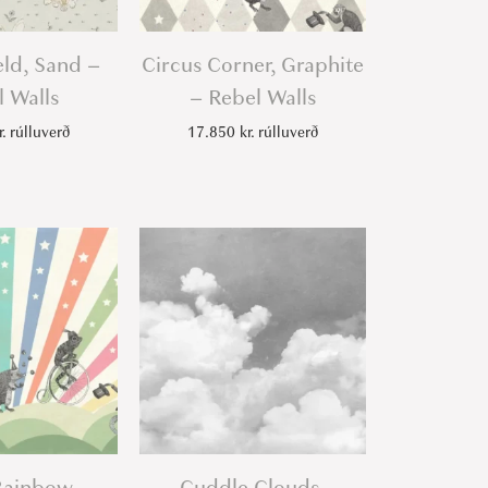
ld, Sand –
Circus Corner, Graphite
 Walls
– Rebel Walls
r.
rúlluverð
17.850
kr.
rúlluverð
Rainbow –
Cuddle Clouds,