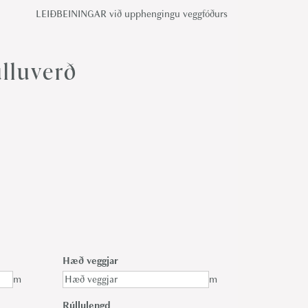
LEIÐBEININGAR við upphengingu veggfóðurs
lluverð
Hæð veggjar
m
m
Rúllulengd