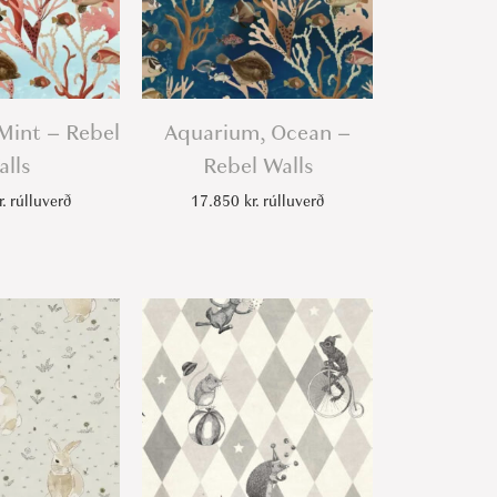
Mint – Rebel
Aquarium, Ocean –
lls
Rebel Walls
r.
rúlluverð
17.850
kr.
rúlluverð