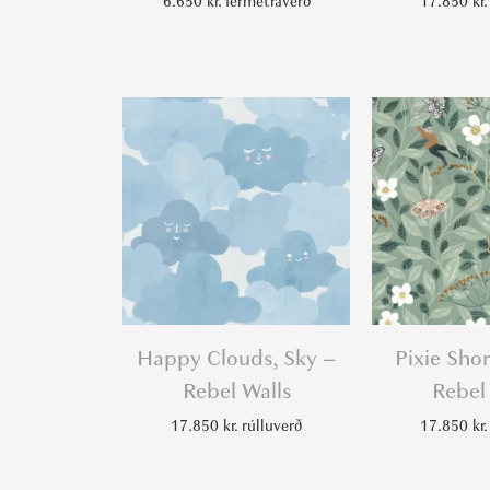
6.650
kr.
fermetraverð
17.850
kr.
Happy Clouds, Sky –
Pixie Sho
Rebel Walls
Rebel
17.850
kr.
rúlluverð
17.850
kr.