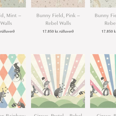
i
t
ld, Mint –
Bunny Field, Pink –
Bunny Fie
y
 Walls
Rebel Walls
Rebel
rúlluverð
17.850
kr.
rúlluverð
17.850
k
er, Rainbow
Circus, Pastel – Rebel
Circus, 