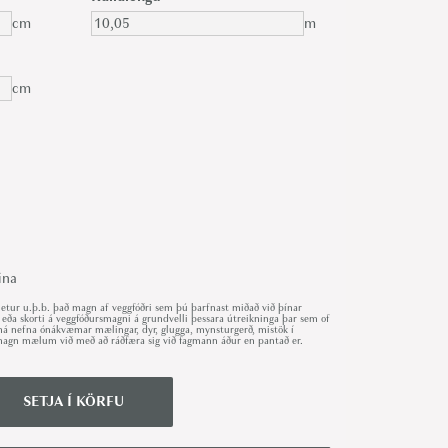
cm
m
cm
ina
ur u.þ.b. það magn af veggfóðri sem þú þarfnast miðað við þínar
 eða skorti á veggfóðursmagni á grundvelli þessara útreikninga þar sem of
r má nefna ónákvæmar mælingar, dyr, glugga, mynsturgerð, mistök í
út magn mælum við með að ráðfæra sig við fagmann áður en pantað er.
SETJA Í KÖRFU