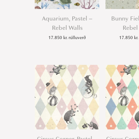
Aquarium, Pastel –
Bunny Fie
Rebel Walls
Rebel
17.850
kr.
rúlluverð
17.850
kr.
Circus Corner, Pastel –
Circus Corn