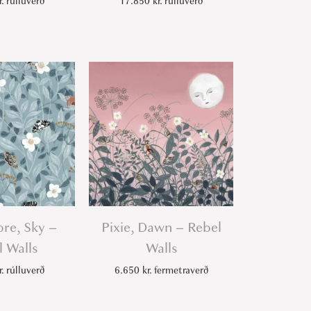
r.
rúlluverð
17.850
kr.
rúlluverð
ore, Sky –
Pixie, Dawn – Rebel
 Walls
Walls
r.
rúlluverð
6.650
kr.
fermetraverð