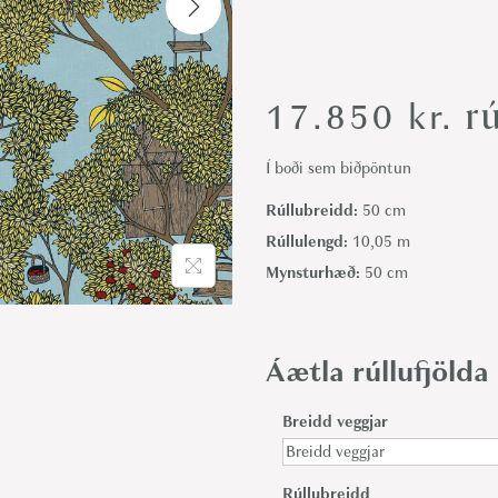
i
o
n
rú
17.850
kr.
Í boði sem biðpöntun
Rúllubreidd:
50 cm
Rúllulengd:
10,05 m
Mynsturhæð:
50 cm
Áætla rúllufjölda
Breidd veggjar
Rúllubreidd