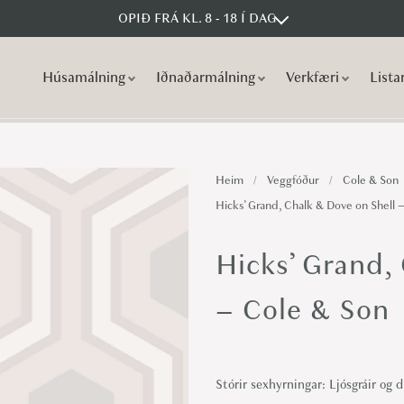
OPIÐ FRÁ KL. 8 - 18 Í DAG
Húsamálning
Iðnaðarmálning
Verkfæri
Lista
S
S
k
k
i
i
p
p
Heim
/
Veggfóður
/
Cole & Son
t
t
Hicks’ Grand, Chalk & Dove on Shell 
o
o
n
c
Hicks’ Grand,
a
o
v
n
– Cole & Son
i
t
g
e
a
n
Stórir sexhyrningar: Ljósgráir og 
t
t