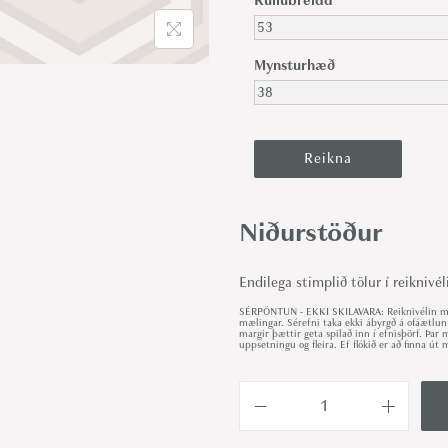
Rúllubreidd
Mynsturhæð
Niðurstöður
Endilega stimplið tölur í reiknivél
SÉRPÖNTUN - EKKI SKILAVARA: Reiknivélin met
mælingar. Sérefni taka ekki ábyrgð á ofáætlun
margir þættir geta spilað inn í efnisþörf. Þa
uppsetningu og fleira. Ef flókið er að finna 
H
i