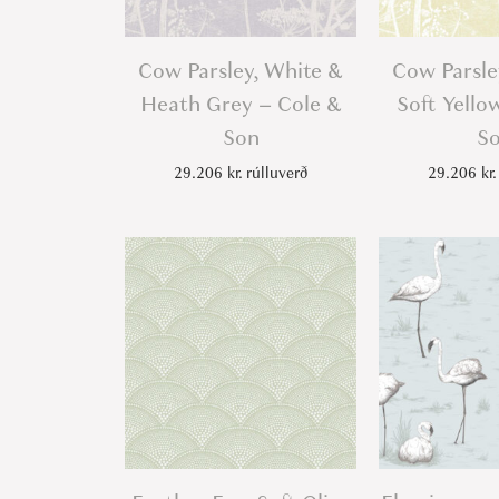
Cow Parsley, White &
Cow Parsle
Heath Grey – Cole &
Soft Yello
Son
S
29.206
kr.
rúlluverð
29.206
kr.