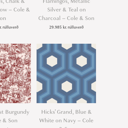
s, Chalk &
Flamingos, Metallic
ow – Cole &
Silver & Teal on
on
Charcoal – Cole & Son
r.
rúlluverð
29.985
kr.
rúlluverð
st Burgundy
Hicks’ Grand, Blue &
e & Son
White on Navy – Cole