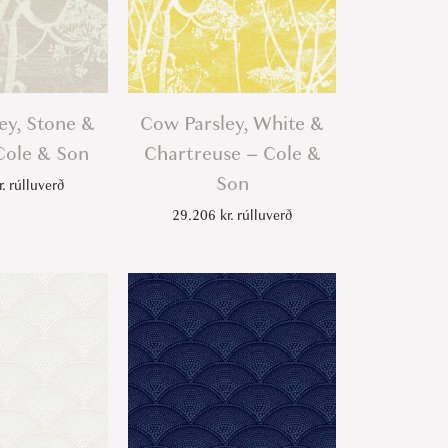
ey, Stone &
Cow Parsley, White &
Cole & Son
Chartreuse – Cole &
Son
r.
rúlluverð
29.206
kr.
rúlluverð