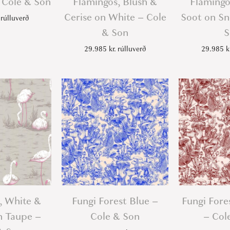
 Cole & Son
Flamingos, Blush &
Flamingo
Cerise on White – Cole
Soot on Sn
rúlluverð
& Son
S
29.985
kr.
rúlluverð
29.985
k
, White &
Fungi Forest Blue –
Fungi Fore
n Taupe –
Cole & Son
– Col