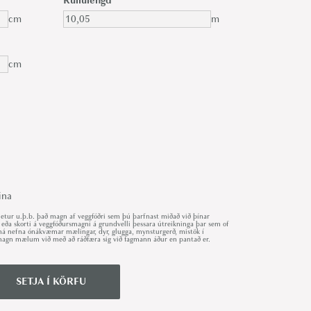
Rúllulengd
cm
m
cm
ina
ur u.þ.b. það magn af veggfóðri sem þú þarfnast miðað við þínar
 eða skorti á veggfóðursmagni á grundvelli þessara útreikninga þar sem of
r má nefna ónákvæmar mælingar, dyr, glugga, mynsturgerð, mistök í
út magn mælum við með að ráðfæra sig við fagmann áður en pantað er.
SETJA Í KÖRFU