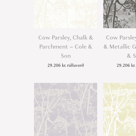
Cow Parsley, Chalk &
Cow Parsle
Parchment – Cole &
& Metallic G
Son
& 
29.206
kr.
rúlluverð
29.206
kr.