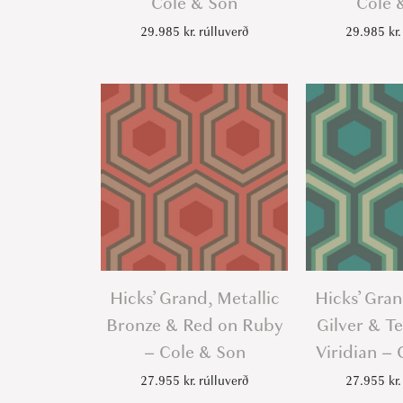
Cole & Son
Cole 
29.985
kr.
rúlluverð
29.985
kr.
Hicks’ Grand, Metallic
Hicks’ Gran
Bronze & Red on Ruby
Gilver & T
– Cole & Son
Viridian –
27.955
kr.
rúlluverð
27.955
kr.