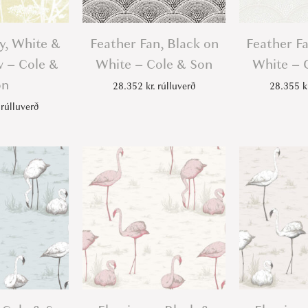
&
S
y, White &
Feather Fan, Black on
Feather Fa
o
w – Cole &
White – Cole & Son
White – 
n
on
28.352
kr.
rúlluverð
28.355
k
q
rúlluverð
u
a
n
t
i
t
y