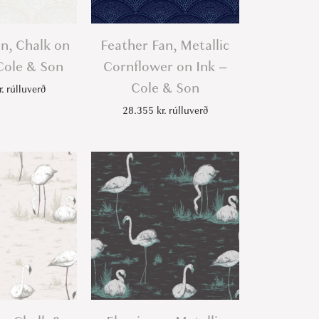
n, Chalk on
Feather Fan, Metallic
Cole & Son
Cornflower on Ink –
Cole & Son
r.
rúlluverð
28.355
kr.
rúlluverð