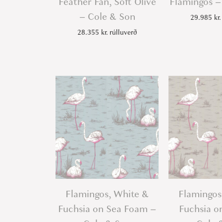
Feather Fan, Soft Olive
Flamingos –
– Cole & Son
29.985
kr.
28.355
kr.
rúlluverð
Flamingos, White &
Flamingos
Fuchsia on Sea Foam –
Fuchsia o