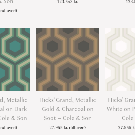
& Son
123.543
kr.
123
rúlluverð
d, Metallic
Hicks’ Grand, Metallic
Hicks’ Gra
eal on Dark
Gold & Charcoal on
White on 
 Cole & Son
Soot – Cole & Son
Cole
rúlluverð
27.955
kr.
rúlluverð
27.955
k