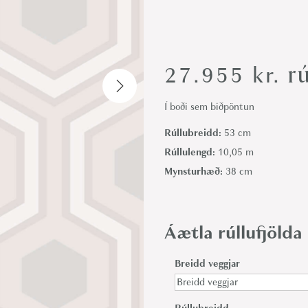
i
o
n
rú
27.955
kr.
Í boði sem biðpöntun
Rúllubreidd:
53 cm
Rúllulengd:
10,05 m
Mynsturhæð:
38 cm
Áætla rúllufjölda
Breidd veggjar