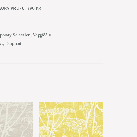
AUPA PRUFU
490
KR.
orary Selection
,
Veggfóður
kt
,
Drappað