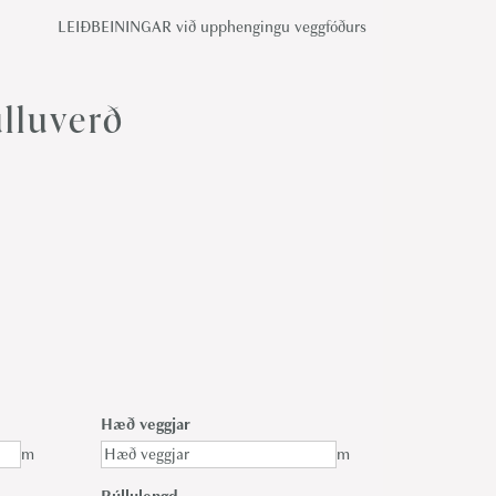
LEIÐBEININGAR við upphengingu veggfóðurs
lluverð
Hæð veggjar
m
m