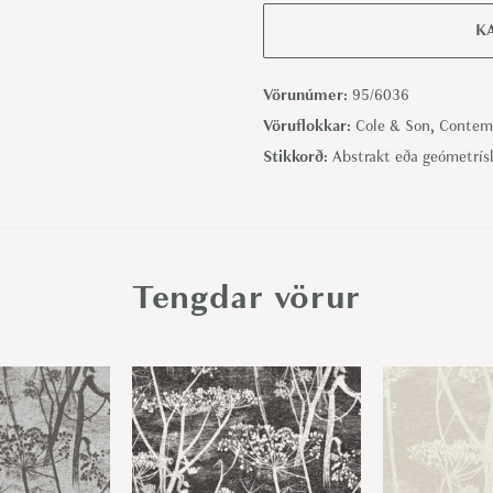
c
K
k
s
Vörunúmer:
95/6036
'
Vöruflokkar:
Cole & Son
,
Contemp
G
Stikkorð:
Abstrakt eða geómetrís
r
a
n
d
Tengdar vörur
,
C
h
a
l
k
&