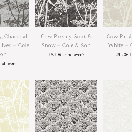
D
o
v
e
y, Charcoal
Cow Parsley, Soot &
Cow Parsl
o
ilver – Cole
Snow – Cole & Son
White – 
n
Son
29.206
kr.
rúlluverð
29.206
k
S
rúlluverð
h
e
l
l
-
C
o
l
e