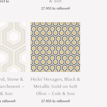
& Son
.543
kr.
27.955
kr.
rúlluverð
nd, Stone &
Hicks’ Hexagon, Black &
Parchment –
Metallic Gold on Soft
 & Son
Olive – Cole & Son
r.
rúlluverð
27.955
kr.
rúlluverð