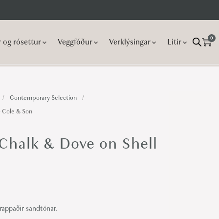
0
r og rósettur
Veggfóður
Verklýsingar
Litir
/
Contemporary Selection
/
– Cole & Son
 Chalk & Dove on Shell
drappaðir sandtónar.