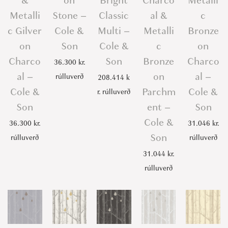
&
on
Bright
Charco
Metalli
Metalli
Stone –
Classic
al &
c
c Gilver
Cole &
Multi –
Metalli
Bronze
on
Son
Cole &
c
on
Charco
Son
Bronze
Charco
36.300
kr.
al –
on
al –
rúlluverð
208.414
k
Cole &
Parchm
Cole &
r.
rúlluverð
Son
ent –
Son
Cole &
36.300
kr.
31.046
kr.
Son
rúlluverð
rúlluverð
31.044
kr.
rúlluverð