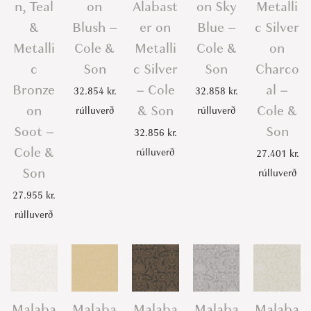
n, Teal
on
Alabast
on Sky
Metalli
&
Blush –
er on
Blue –
c Silver
Metalli
Cole &
Metalli
Cole &
on
c
Son
c Silver
Son
Charco
Bronze
– Cole
al –
32.854
kr.
32.858
kr.
on
& Son
Cole &
rúlluverð
rúlluverð
Soot –
Son
32.856
kr.
Cole &
rúlluverð
27.401
kr.
Son
rúlluverð
27.955
kr.
rúlluverð
Malaba
Malaba
Malaba
Malaba
Malaba