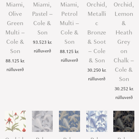
Miami,
Miami,
Miami,
Orchid,
Orchid,
Olive
Pastel –
Petrol
Metalli
Lemon
Green
Cole &
Multi –
c
&
Multi –
Son
Cole &
Bronze
Heath
Cole &
Son
& Soot
Grey
93.523
kr.
Son
– Cole
on
rúlluverð
88.125
kr.
& Son
Chalk –
rúlluverð
88.125
kr.
Cole &
rúlluverð
30.250
kr.
Son
rúlluverð
30.252
kr.
rúlluverð