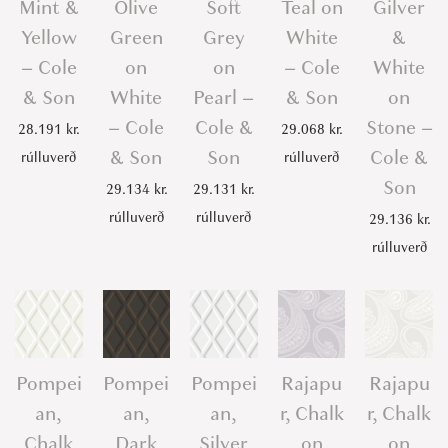
Mint &
Olive
Soft
Teal on
Gilver
Yellow
Green
Grey
White
&
– Cole
on
on
– Cole
White
& Son
White
Pearl –
& Son
on
– Cole
Cole &
Stone –
28.191
kr.
29.068
kr.
& Son
Son
Cole &
rúlluverð
rúlluverð
Son
29.134
kr.
29.131
kr.
rúlluverð
rúlluverð
29.136
kr.
rúlluverð
Pompei
Pompei
Pompei
Rajapu
Rajapu
an,
an,
an,
r, Chalk
r, Chalk
Chalk
Dark
Silver
on
on