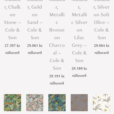
r, Chalk
r, Gold
r,
r,
r, Silver
on
on
Metalli
Metalli
on Soft
Stone –
Sand –
c
c Silver
Olive –
Cole &
Cole &
Bronze
on
Cole &
Son
Son
on
Lilac
Son
Charco
Grey –
27.397
kr.
29.061
kr.
29.064
kr.
al –
Cole &
rúlluverð
rúlluverð
rúlluverð
Cole &
Son
Son
29.189
kr.
rúlluverð
29.191
kr.
rúlluverð