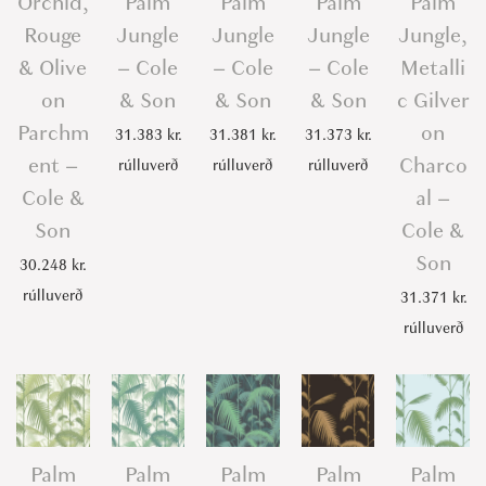
Orchid,
Palm
Palm
Palm
Palm
Rouge
Jungle
Jungle
Jungle
Jungle,
& Olive
– Cole
– Cole
– Cole
Metalli
on
& Son
& Son
& Son
c Gilver
Parchm
on
31.383
kr.
31.381
kr.
31.373
kr.
ent –
Charco
rúlluverð
rúlluverð
rúlluverð
Cole &
al –
Son
Cole &
Son
30.248
kr.
rúlluverð
31.371
kr.
rúlluverð
Palm
Palm
Palm
Palm
Palm