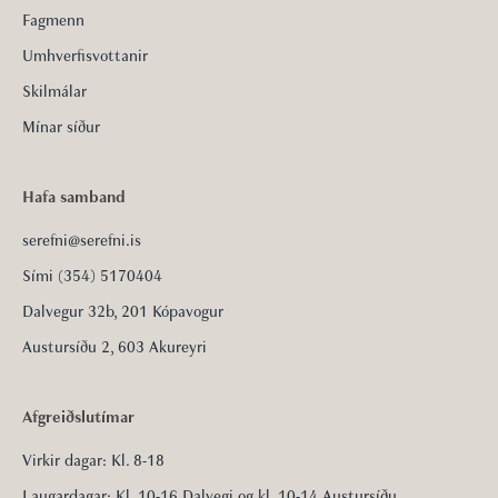
Fagmenn
Umhverfisvottanir
Skilmálar
Mínar síður
Hafa samband
serefni@serefni.is
Sími (354) 5170404
Dalvegur 32b, 201 Kópavogur
Austursíðu 2, 603 Akureyri
Afgreiðslutímar
Virkir dagar: Kl. 8-18
Laugardagar: Kl. 10-16 Dalvegi og kl. 10-14 Austursíðu