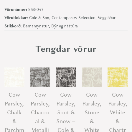
i
Vörunúmer:
95/8047
n
Vöruflokkar:
Cole & Son
,
Contemporary Selection
,
Veggfóður
g
Stikkorð:
Barnamynstur
,
Dýr og náttúra
o
s
Tengdar vörur
-
C
o
l
e
&
Cow
Cow
Cow
Cow
Cow
S
Parsley,
Parsley,
Parsley,
Parsley,
Parsley,
o
Chalk
Charco
Soot &
Stone
White
n
&
al &
Snow –
&
&
q
Parchm
Metalli
Cole &
White
Chartr
u