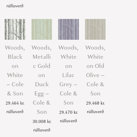
rúlluverð
Woods,
Woods,
Woods,
Woods,
Black
Metalli
White
White
on
c Gold
on
on Old
White
on
Lilac
Olive –
– Cole
Duck
Grey –
Cole &
& Son
Egg –
Cole &
Son
Cole &
Son
29.464
kr.
29.468
kr.
Son
rúlluverð
rúlluverð
29.470
kr.
rúlluverð
30.008
kr.
rúlluverð