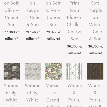
on Soft
on
on Soft
Print
Soft
Olive –
Taupe
Olive –
Room
Purple
Cole &
– Cole
Cole &
Blue on
on
Son
& Son
Son
Chalk –
White
Cole &
– Cole
27.380
kr.
29.146
kr.
29.072
kr.
Son
& Son
rúlluverð
rúlluverð
rúlluverð
36.300
kr.
36.300
kr.
rúlluverð
rúlluverð
Summe
Summe
Versaill
Woods
Woods
r Lily,
r Lily,
es
&
&
White
White
Grand,
Pears,
Pears,