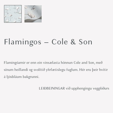
o
n
Flamingos – Cole & Son
Flamingóarnir er enn ein vinsælasta hönnun Cole and Son, með
sínum heillandi og svolítið yfirlætislegu fuglum. Hér eru þeir hvítir
á ljósbláum bakgrunni.
LEIÐBEININGAR við upphengingu veggfóðurs