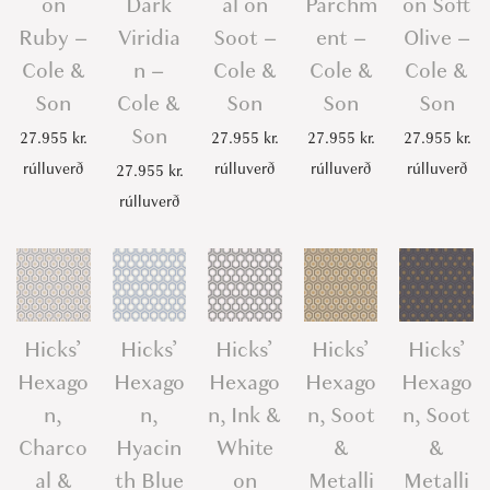
on
Dark
al on
Parchm
on Soft
Ruby –
Viridia
Soot –
ent –
Olive –
Cole &
n –
Cole &
Cole &
Cole &
Son
Cole &
Son
Son
Son
Son
27.955
kr.
27.955
kr.
27.955
kr.
27.955
kr.
rúlluverð
rúlluverð
rúlluverð
rúlluverð
27.955
kr.
rúlluverð
Hicks’
Hicks’
Hicks’
Hicks’
Hicks’
Hexago
Hexago
Hexago
Hexago
Hexago
n,
n,
n, Ink &
n, Soot
n, Soot
Charco
Hyacin
White
&
&
al &
th Blue
on
Metalli
Metalli