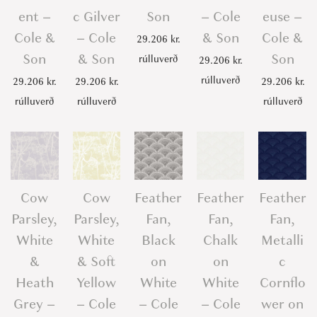
ent –
c Gilver
Son
– Cole
euse –
a
Cole &
– Cole
& Son
Cole &
n
29.206
kr.
Son
& Son
Son
t
rúlluverð
29.206
kr.
i
rúlluverð
29.206
kr.
29.206
kr.
29.206
kr.
t
rúlluverð
rúlluverð
rúlluverð
y
Cow
Cow
Feather
Feather
Feather
Parsley,
Parsley,
Fan,
Fan,
Fan,
White
White
Black
Chalk
Metalli
&
& Soft
on
on
c
Heath
Yellow
White
White
Cornflo
Grey –
– Cole
– Cole
– Cole
wer on