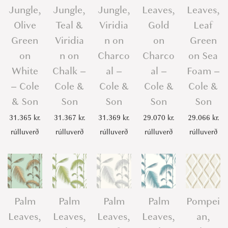
Jungle,
Jungle,
Jungle,
Leaves,
Leaves,
Olive
Teal &
Viridia
Gold
Leaf
Green
Viridia
n on
on
Green
on
n on
Charco
Charco
on Sea
White
Chalk –
al –
al –
Foam –
– Cole
Cole &
Cole &
Cole &
Cole &
& Son
Son
Son
Son
Son
31.365
kr.
31.367
kr.
31.369
kr.
29.070
kr.
29.066
kr.
rúlluverð
rúlluverð
rúlluverð
rúlluverð
rúlluverð
Palm
Palm
Palm
Palm
Pompei
Leaves,
Leaves,
Leaves,
Leaves,
an,