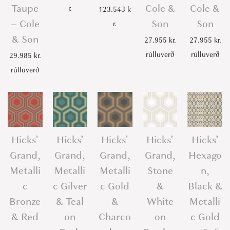
Taupe
Cole &
Cole &
r.
123.543
k
– Cole
Son
Son
r.
& Son
27.955
kr.
27.955
kr.
rúlluverð
rúlluverð
29.985
kr.
rúlluverð
Hicks’
Hicks’
Hicks’
Hicks’
Hicks’
Grand,
Grand,
Grand,
Grand,
Hexago
Metalli
Metalli
Metalli
Stone
n,
c
c Gilver
c Gold
&
Black &
Bronze
& Teal
&
White
Metalli
& Red
on
Charco
on
c Gold