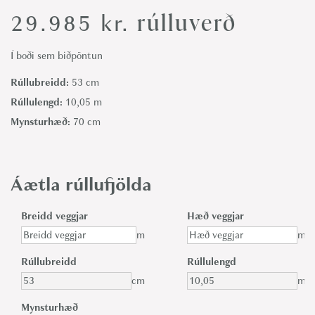
rúlluverð
29.985
kr.
Í boði sem biðpöntun
Rúllubreidd:
53 cm
Rúllulengd:
10,05 m
Mynsturhæð:
70 cm
Áætla rúllufjölda
Breidd veggjar
Hæð veggjar
m
m
Rúllubreidd
Rúllulengd
cm
m
Mynsturhæð