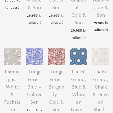
28.355
kr.
& Son
Son
al –
Cole &
rúlluverð
Cole &
Son
29.985
kr.
29.985
kr.
Son
rúlluverð
rúlluverð
29.985
kr.
rúlluverð
29.985
kr.
rúlluverð
Flamin
Fungi
Fungi
Hicks’
Hicks’
gos,
Forest
Forest
Grand,
Grand,
White
Blue –
Burgun
Blue &
Chalk
&
Cole &
dy –
White
& Dove
Fuchsia
Son
Cole &
on
on
on
Son
Navy –
Shell –
123.543
k