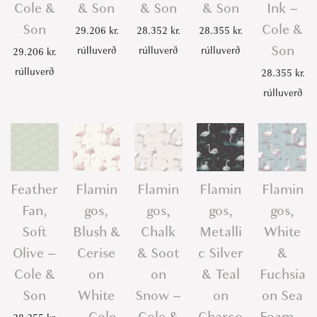
Cole &
& Son
& Son
& Son
Ink –
Son
Cole &
29.206
kr.
28.352
kr.
28.355
kr.
Son
rúlluverð
rúlluverð
rúlluverð
29.206
kr.
rúlluverð
28.355
kr.
rúlluverð
Feather
Flamin
Flamin
Flamin
Flamin
Fan,
gos,
gos,
gos,
gos,
Soft
Blush &
Chalk
Metalli
White
Olive –
Cerise
& Soot
c Silver
&
Cole &
on
on
& Teal
Fuchsia
Son
White
Snow –
on
on Sea
– Cole
Cole &
Charco
Foam –