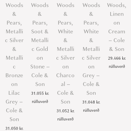
Woods
Woods
Woods
Woods
Woods,
&
&
&
&
Linen
Pears,
Pears,
Pears,
Pears,
on
Metalli
Soot &
White
White
Cream
c Silver
Metalli
&
&
– Cole
&
c Gold
Metalli
Metalli
& Son
Metalli
on
c Silver
c Silver
29.466
kr.
c
Stone –
on
on
rúlluverð
Bronze
Cole &
Charco
Grey –
on
Son
al –
Cole &
Lilac
Cole &
Son
31.055
kr.
Grey –
Son
rúlluverð
31.048
kr.
Cole &
rúlluverð
31.052
kr.
Son
rúlluverð
31.050
kr.