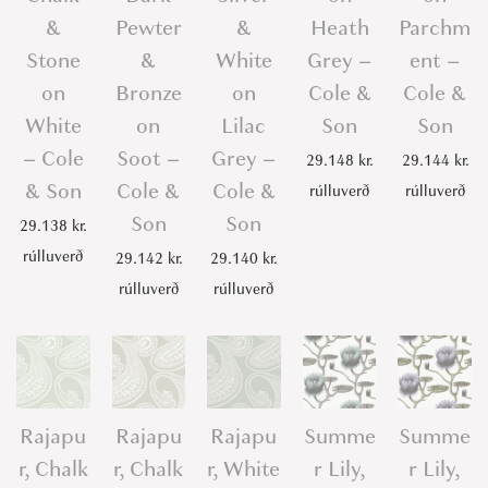
&
Pewter
&
Heath
Parchm
Stone
&
White
Grey –
ent –
on
Bronze
on
Cole &
Cole &
White
on
Lilac
Son
Son
– Cole
Soot –
Grey –
29.148
kr.
29.144
kr.
& Son
Cole &
Cole &
rúlluverð
rúlluverð
Son
Son
29.138
kr.
rúlluverð
29.142
kr.
29.140
kr.
rúlluverð
rúlluverð
Rajapu
Rajapu
Rajapu
Summe
Summe
r, Chalk
r, Chalk
r, White
r Lily,
r Lily,