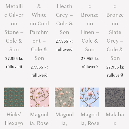
Metalli
&
Heath
c
c
c Gilver
White
Grey –
Bronze
Bronze
on
on Cool
Cole &
on
on
Stone –
Parchm
Son
Linen –
Slate
Cole &
ent –
Cole &
Grey –
27.955
kr.
Son
Cole &
Son
Cole &
rúlluverð
Son
Son
27.955
kr.
27.955
kr.
rúlluverð
rúlluverð
27.955
kr.
27.955
kr.
rúlluverð
rúlluverð
Hicks’
Magnol
Magnol
Magnol
Malaba
Hexago
ia, Rose
ia,
ia, Rose
r,