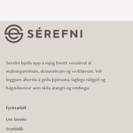
Sérefni bjóða upp á mjög breitt vöruúrval af
málningarefnum, skrautefnum og verkfærum. Við
leggjum áherslu á góða þjónustu, faglega ráðgjöf og
hágæðavörur sem skila árangri og endingu.
Fyrirtækið
Um Sérefni
Starfsfólk